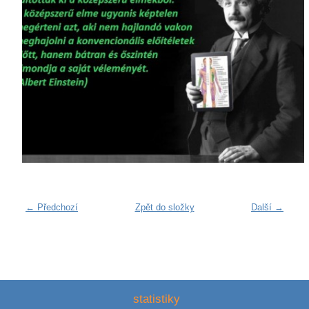
← Předchozí
Zpět do složky
Další →
statistiky