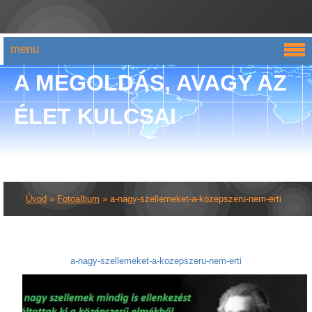
menu
A MEGOLDÁS, AVAGY AZ
ÉLET KULCSAI
Úvod
»
Fotoalbum
»
a-nagy-szellemeket-a-kozepszeru-nem-erti
a-nagy-szellemeket-a-kozepszeru-nem-erti