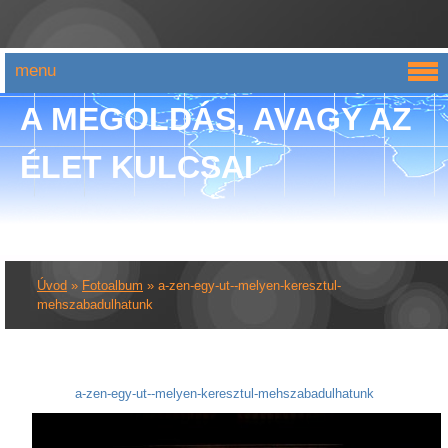
menu
A MEGOLDÁS, AVAGY AZ
ÉLET KULCSAI
Úvod
»
Fotoalbum
»
a-zen-egy-ut--melyen-keresztul-
mehszabadulhatunk
a-zen-egy-ut--melyen-keresztul-mehszabadulhatunk