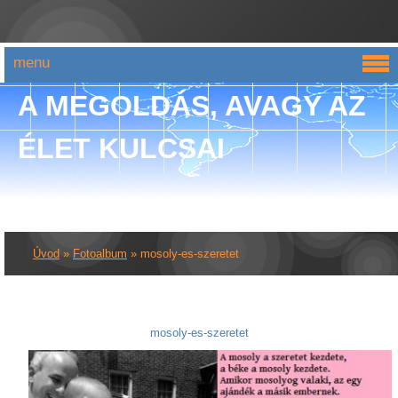
menu
A MEGOLDÁS, AVAGY AZ
ÉLET KULCSAI
Úvod
»
Fotoalbum
»
mosoly-es-szeretet
mosoly-es-szeretet