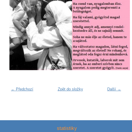
← Předchozí
Zpět do složky
Další →
statistiky