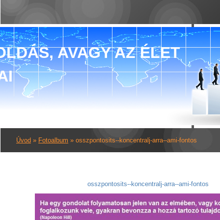
LDÁS, AVAGY AZ ÉLET
AI
Úvod
»
Fotoalbum
»
osszpontosits--koncentralj-arra--ami-fontos
osszpontosits--koncentralj-arra--ami-fontos