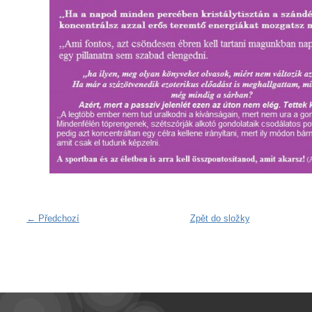
← Předchozí
Zpět do složky