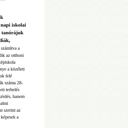
ok
napi iskolai
7 tanórájuk
diák,
számítva a
dik az otthoni
zépiskola
nye a közéleti
ok felé
ák száma 28-
eti terhelés
 kérdés, hanem
dalmi
i szerint az
 képesek a