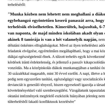
terheléséről:
"Munka közben nem lehetett nem meghallani a diák
egybehangzó egyöntetűen keserű panaszát arra, hogy 
terhelésük elviselhetetlen. Kimerültek, hajszoltak, 6-
van naponta, de majd minden iskolában akadt olyan 
akinek 8 tanórája is van a hét valamelyik napján,
nem 
délutáni önkéntes elfoglaltságokat. Mivel az ilyen terheléshez adó
feladatok elvégzése, egyértelműen megállapítható, hogy a mai kö
diákjai egészségtelenül élnek. A túlzott terhelés egyik következmé
kérdések iránti érdektelenség, és jellemző a passzív kikapcsolódás
vonzódás. Ma a középiskolás diákok munkanapjában a tanítási ór
30 százalékkal magasabb, mint 30 évvel ezelőtt. A napi, illetve a h
pedig nem egyszerűen tanítási, egészségügyi vagy szocializációs
devianciát is generáló tényező, hiszen egyeseknél igazolja a társa
követelményekkel való szembeszegülést. Vizsgálatunk tapasztalata
oktatási intézmények megfelelő eszközök hiányában jelenleg nem
túlterhelésből fakadó konfliktusok kezelésére"