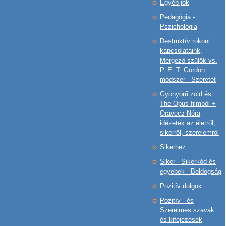
Egyéb jók
Pedagógia -
Pszichológia
Destruktív rokoni
kapcsolataink,
Mérgező szülők vs.
P. E. T. Gordon
módszer - Szeretet
Gyönyörű zöld és
The Opus filmből +
Oravecz Nóra
idézetek az életről,
sikerről, szerelemről
Sikerhez
Siker - Sikerkód és
egyebek - Boldogság
Pozitív dolgok
Pozitív - és
Szerelmes szavak
és kifejezések