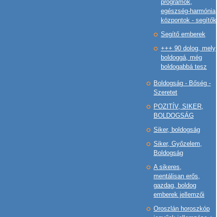
programok,
egészség-harmónia
központok - segítők
Segítő emberek
+++ 90 dolog, mely
boldoggá, még
boldogabbá tesz
Boldogság - Bőség -
Szeretet
POZITÍV, SIKER,
BOLDOGSÁG
Siker, boldogság
Siker, Győzelem,
Boldogság
A sikeres,
mentálisan erős,
gazdag, boldog
emberek jellemzői
Oroszlán horoszkóp