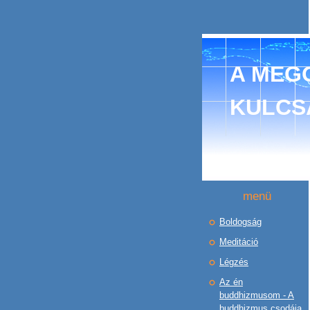
A MEGO
KULCS
menü
Boldogság
Meditáció
Légzés
Az én
buddhizmusom - A
buddhizmus csodája