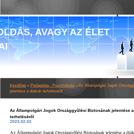
LDÁS, AVAGY AZ ÉLET
AI
Kezdőlap
»
Pedagógia - Pszichológia
»
Az Állampolgári Jogok Országg
jelentése a diákok terheléséről
Az Állampolgári Jogok Országgyűlési Biztosának jelentése a
terheléséről
2023.02.02
Az Állampolgári Jogok Országgyűlési Biztosának jelentése a diá