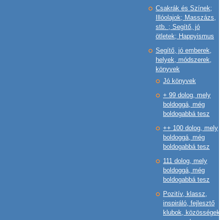
Csakrák és Színek;
Illóolajok; Masszázs,
stb. ; Segítő, jó
ötletek; Happyismus
Segítő, jó emberek,
helyek, módszerek,
könyvek
Jó könyvek
+ 99 dolog, mely
boldoggá, még
boldogabbá tesz
++ 100 dolog, mely
boldoggá, még
boldogabbá tesz
111 dolog, mely
boldoggá, még
boldogabbá tesz
Pozitív, klassz,
inspiráló, fejlesztő
klubok, közösségek