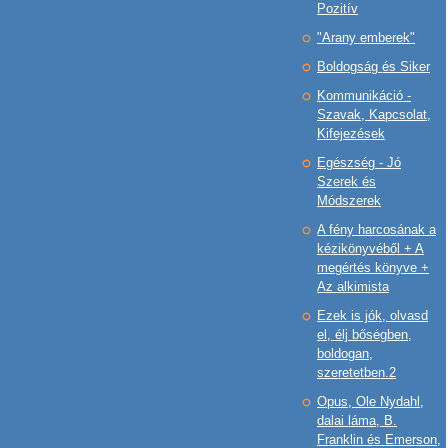
Pozitív
"Arany emberek"
Boldogság és Siker
Kommunikáció -
Szavak, Kapcsolat,
Kifejezések
Egészség - Jó
Szerek és
Módszerek
A fény harcosának a
kézikönyvéből + A
megértés könyve +
Az alkimista
Ezek is jók, olvasd
el, élj bőségben,
boldogan,
szeretetben.2
Opus, Ole Nydahl,
dalai láma, B.
Franklin és Emerson,