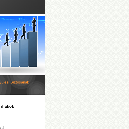
yűlési Biztosának
 diákok
kok