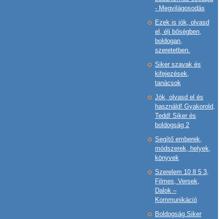
- Megvilágosodás
Ezek is jók, olvasd
el, élj bőségben,
boldogan,
szeretetben.
Siker szavak és
kifejezések,
tanácsok
Jók, olvasd el és
használd! Gyakorold,
Tedd! Siker és
boldogság 2
Segítő emberek,
módszerek, helyek,
könyvek
Szerelem 10 8 5 3,
Filmes, Versek,
Dalok –
Kommunikáció
Boldogság Siker