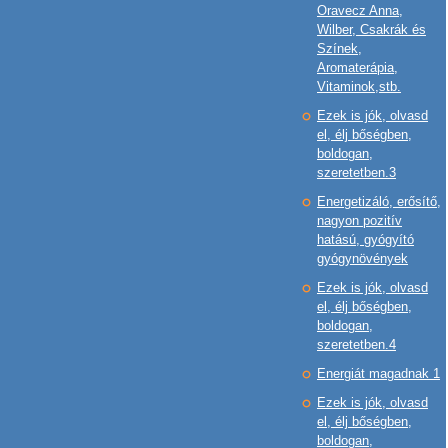
Oravecz Anna,
Wilber, Csakrák és
Színek,
Aromaterápia,
Vitaminok,stb.
Ezek is jók, olvasd
el, élj bőségben,
boldogan,
szeretetben.3
Energetizáló, erősítő,
nagyon pozitív
hatású, gyógyító
gyógynövények
Ezek is jók, olvasd
el, élj bőségben,
boldogan,
szeretetben.4
Energiát magadnak 1
Ezek is jók, olvasd
el, élj bőségben,
boldogan,