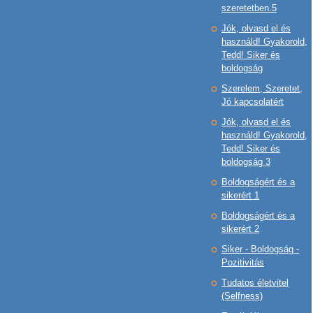
szeretetben.5
Jók, olvasd el és
használd! Gyakorold,
Tedd! Siker és
boldogság
Szerelem, Szeretet,
Jó kapcsolatért
Jók, olvasd el és
használd! Gyakorold,
Tedd! Siker és
boldogság 3
Boldogságért és a
sikerért 1
Boldogságért és a
sikerért 2
Siker - Boldogság -
Pozitivitás
Tudatos életvitel
(Selfness)