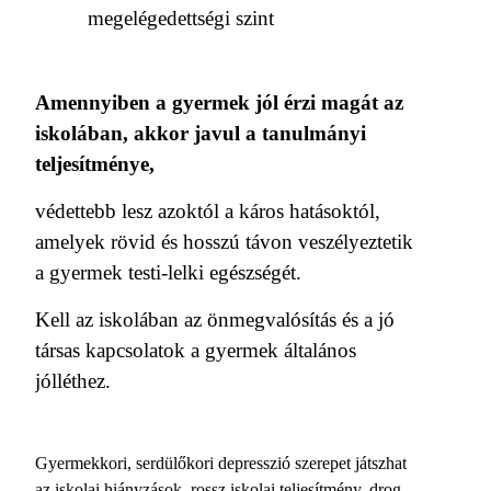
megelégedettségi szint
Amennyiben a gyermek jól érzi magát az
iskolában, akkor javul a tanulmányi
teljesítménye,
védettebb lesz azoktól a káros hatásoktól,
amelyek rövid és hosszú távon veszélyeztetik
a gyermek testi-lelki egészségét.
Kell az iskolában az önmegvalósítás és a jó
társas kapcsolatok a gyermek általános
jólléthez.
Gyermekkori, serdülőkori depresszió szerepet játszhat
az iskolai hiányzások, rossz iskolai teljesítmény, drog,