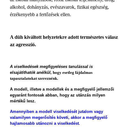
alkohol, dohányzás, evészavarok, fizikai egészség,
érzékenyebb a fertőzések ellen.
A düh kiváltott helyzetekre adott természetes válasz
az agresszió.
A viselkedések megfigyelé­ses tanulással is
elsajátíthatók anélkül,
hogy esetleg fájdalmas
tapasztalatokat szereznénk.
A mo­dell, illetve a modellek és a megfigyelő jellem­zői
egyaránt fontosak abban, hogy az utánzás milyen
mértékű lesz.
Amennyiben a modell viselkedését jutalom vagy
valamilyen megerősítés követi, akkor a megfi­gyelő
hajlamosabb utánozni a viselkedést
.