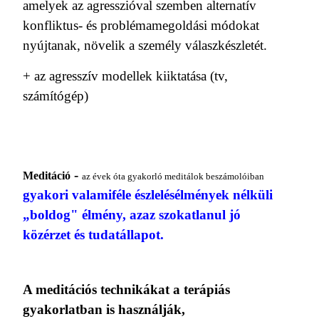
amelyek az agresszióval szemben alternatív
konfliktus- és problémamegoldási módokat
nyújtanak, növelik a személy válaszkészletét.
+ az agresszív modellek kiiktatása (tv,
számítógép)
-
Meditáció
az évek óta gyakor­ló meditálok beszámolóiban
gyakori valamiféle észlelésélmények nélküli
„boldog" élmény, azaz szokatlanul jó
közérzet és tudatállapot.
A medi­tációs technikákat a terápiás
gyakorlatban is használják,