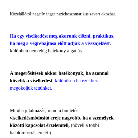
Közelállótól negatív inger pszichoszomatikus zavart okozhat.
Ha egy viselkedést meg akarunk előzni, praktikus,
ha még a végrehajtása előtt adjuk a visszajelzést
,
különben nem elég hatékony a gátlás.
A megerősítések akkor hatékonyak, ha azonnal
követik a viselkedést
,
különösen ha ezekhez
megokoljuk tettünket.
Mind a jutalmazás, mind a büntetés
viselkedésmódosító ereje nagyobb, ha a személyek
közötti kapcsolat érzelemteli,
(növeli a többi
hatalomforrás erejét.)