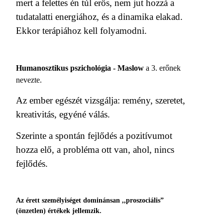
mert a felettes én túl erős, nem jut hozzá a
tudatalatti energiához, és a dinamika elakad.
Ekkor terápiához kell folyamodni.
Humanosztikus pszichológia - Maslow
a 3. erőnek
nevezte.
Az ember egészét vizsgálja: remény, szeretet,
kreativitás, egyéné válás.
Szerinte a spontán fejlődés a pozitívumot
hozza elő, a probléma ott van, ahol, nincs
fejlődés.
Az érett személyiséget dominánsan ,,proszociális”
(önzetlen) értékek jellemzik.