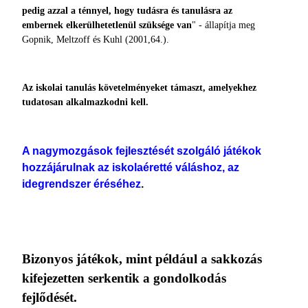
pe­dig azzal a ténnyel, hogy tudásra és tanulásra az
embernek elkerülhetetlenül szüksége van
" - ál­lapítja meg
Gopnik, Meltzoff és Kuhl (2001,64.).
Az iskolai tanulás követelményeket támaszt, amelyekhez
tudatosan alkalmazkodni kell.
A nagymozgások fejlesztését szolgáló játékok
hozzá­járulnak az iskolaéretté váláshoz, az
idegrendszer éréséhez
.
Bizonyos játékok, mint például a sakkozás
kifejezetten serkentik a gondolkodás
fejlődését.