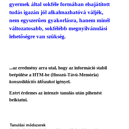
gyermek által sokféle formában elsajátított
tudás igazán jól al­kalmazhatóvá váljék,
nem egyszerűen gyakor­lásra, hanem minél
változatosabb, sokfélébb megnyilvánulási
lehetőségre van szükség
.
...az eredmény arra utal, hogy az információ stabil
beépülése a HTM-be (Hosszú-Távú-Memória)
konszolidációs időszakot
igényel.
Ezért érdemes az intenzív tanulás után pihe­nést
beiktatni.
Tanulási módszerek