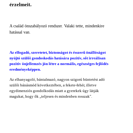
érzelme­it.
A család önszabályozó rendszer. Valaki tette, mindenkire
hatással van.
Az elfogadó, szeretetet, biztonságot és éssze­rű önállóságot
nyújtó szülői gondoskodás ha­tására pozitív, sőt irreálisan
pozitív önjellemzés jön létre a normális, egészséges fejlődés
eredményeképpen.
Az elhanyagoló, bántalmazó, na­gyon szigorú büntetést adó
szülői bánásmód következtében, a fekete-fehér, illetve
egydimen­ziós gondolkodás miatt a gyerekek úgy látják
magukat, hogy ők „teljesen és mindenben rosszak".