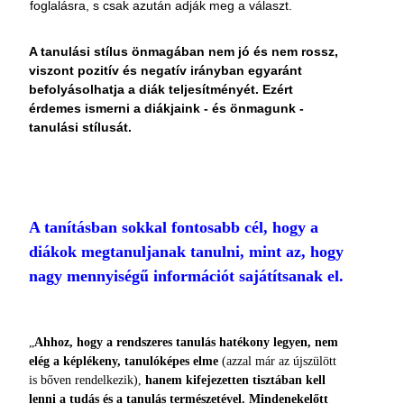
foglalásra, s csak azután adják meg a választ.
A tanulási stílus önmagában nem jó és nem rossz,
viszont pozitív és negatív irányban egy­aránt
befolyásolhatja a diák teljesítményét. Ezért
érdemes ismerni a diákjaink - és önmagunk -
tanulási stílusát.
A tanításban sokkal fontosabb cél, hogy a
diá­kok megtanuljanak tanulni, mint az, hogy
nagy mennyiségű információt sajátítsanak el.
„
Ahhoz, hogy a rendszeres tanulás hatékony legyen, nem
elég a képlékeny, tanulóképes elme
(azzal már az újszülött
is bőven rendelkezik),
hanem kifejezetten tisztában kell
lenni a tudás és a tanulás
természetével.
Mindenekelőtt