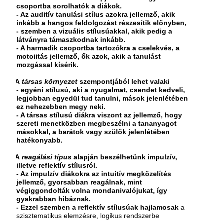
csoportba sorolhatók a diákok.
- Az auditív tanu­lási stílus azokra jellemző, akik
inkább a hangos feldolgozást részesítik előnyben,
- szemben a vi­zuális stílusúakkal, akik pedig a
látványra tá­maszkodnak inkább.
- A harmadik csoportba tar­tozókra a cselekvés, a
motoiitás jellemző, ők azok, akik a tanulást
mozgással kísérik.
•
A
társas környezet
szempontjából lehet valaki
- egyéni stílusú, aki a nyugalmat, csendet kedve­li,
legjobban egyedül tud tanulni, mások jelen­létében
ez nehezebben megy neki.
- A társas stí­lusú diákra viszont az jellemző, hogy
szereti menetközben megbeszélni a tananyagot
mások­kal, a barátok vagy szülők jelenlétében
hatéko­nyabb.
•
A
reagálási típus
alapján beszélhetünk im­pulzív,
illetve reflektív stílusról.
- Az impulzív diákokra az intuitív megközelítés
jellemző, gyor­sabban reagálnak, mint
végiggondolták volna mondanivalójukat, így
gyakrabban hibáznak.
- Ezzel szemben a reflektív stílusúak hajlamosak
a
szisztematikus elemzésre, logikus rendszerbe