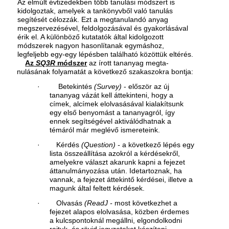
Az elmúlt évtizedekben több tanulási módszert is
kidolgoztak, amelyek a tankönyvből való ta­nulás
segítését célozzák. Ezt a megtanulandó anyag
megszervezésével, feldolgozásával és gya­korlásával
érik el. A különböző kutatatók által kidolgozott
módszerek nagyon hasonlítanak egymáshoz,
legfeljebb egy-egy lépésben található közöttük eltérés.
Az
SQ3R
módszer
az írott tananyag megta­
nulásának folyamatát a következő szakaszokra bontja:
· Betekintés
(Survey)
- először az új
tananyag vázát kell áttekinteni, hogy a
címek, alcímek elolvasásával kialakítsunk
egy első benyomást a tananyagról, így
ennek segítségével aktiválód­hatnak a
témáról már meglévő ismereteink.
· Kérdés
(Question) -
a következő lépés egy
lis­ta összeállítása azokról a kérdésekről,
amelyekre választ akarunk kapni a fejezet
áttanulmányozá­sa után. Idetartoznak, ha
vannak, a fejezet átte­kintő kérdései, illetve a
magunk által feltett kér­dések.
· Olvasás
(ReadJ -
most következhet a
fejezet alapos elolvasása, közben érdemes
a kulcspon­toknál megállni, elgondolkodni