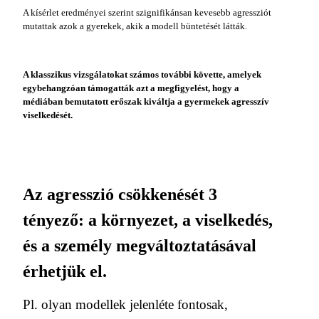
A kísérlet eredményei szerint szignifikánsan kevesebb agressziót
mutattak azok a gyerekek, akik a modell büntetését látták.
A klasszikus vizsgálatokat számos további kö­vette, amelyek
egybehangzóan támogatták azt a megfigyelést, hogy a
médiában bemutatott erő­szak kiváltja a gyermekek agresszív
viselkedését.
Az agresszió csökkenését 3
tényező: a környezet, a viselkedés,
és a személy megváltoztatásával
érhetjük el.
Pl. olyan modellek jelenléte fontosak,