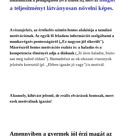
alkalmazzák a pedagógusok (és a szülők is), mert az
a teljesítményt látványosan növelni képes.
A
visszajelzés,
az értékelés szintén fontos alakítója a tanulási
moti­vációnak. Az egyik fő feladata információt szol­gáltatni a
munkavégzés pontosságáról („Ez nagyon jól sikerült").
Másrészről fontos motivá­ciós eszköz is: a haladás és a
kompetencia él­ményét adja a diáknak
(„Jó úton haladsz, bizto­
san meg tudod oldani"). Harmadrészt az ok-oko­zati viszonyok
jelzésén keresztül (pl. „Ebben igazán jó vagy") is motivál.
Tvorba webových stránek
A komoly, kihívást jelentő, de reá­lis elvárások fontosak, mert
ezek motiválnak igazán!
Amennyiben a gyermek jól érzi magát az