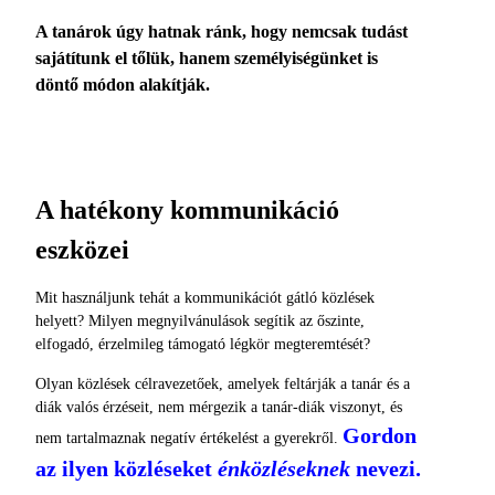
A tanárok úgy hatnak ránk, hogy nemcsak tudást
sajátítunk el tőlük, hanem személyiségünket is
döntő mó­don alakítják.
A hatékony kommunikáció
eszközei
Mit használjunk tehát a kommunikációt gátló közlések
helyett? Milyen megnyilvánulások se­gítik az őszinte,
elfogadó, érzelmileg támogató légkör megteremtését?
Olyan közlések célravezetőek, amelyek feltárják a tanár és a
diák valós érzéseit, nem mérgezik a tanár-diák viszonyt, és
Gordon
nem tartalmaznak negatív értékelést a gyerekről.
az ilyen közléseket
énközléseknek
ne­vezi.