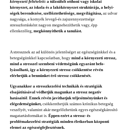
környezeti feltét­eleit:
a túlzsúfolt otthoni vagy iskolai
környezet, az iskola és a lakókörnyezet struktúrája, a helyi­
ségek berendezése, szellőztethetősége, megvi­lágítása,
az udvar
nagysága, a kornyék levegő-és zajszennyezettsége
stresszforrásként nagyon megnehezíthetik vagy, épp
ellenkezőleg,
meg­könnyíthetik a tanulást.
A stressznek az ad különös jelentőséget az egészségünkkel és a
betegségünkkel kapcsolat­ban, hogy
mind a környezeti stressz,
mind a stresszel szembeni védettségünk egyaránt befo­
lyásolható, így a környezeti stressz csökkenté­se révén
elérhetjük a bennünket érő stressz csök­kenését.
Ugyanakkor a stresszkezelési technikák és stratégiák
elsajátításával védhetjük magunkat a stressz negatív
hatásaitól
.
Ennek révén javít­hatjuk teljesítményünket és
elégedettségünket,
csökkenthetjük számos krónikus betegség
ve­szélyét, valamint akár megelőzhetünk egyes egészségkárosító
magatartásformákat is.
Éppen ezért a stressz- és
problémakezelési stratégiák minden életkorban központi
elemei az egészség­fejlesztésnek.