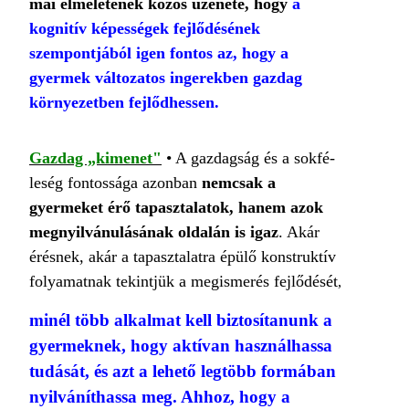
mai elméletének közös üzenete, hogy
a
kognitív képességek fejlődésének
szempontjából igen fontos az, hogy a
gyermek változatos ingerekben gazdag
környezetben fejlődhessen.
Gazdag „kimenet"
• A gazdagság és a sokfé­
leség fontossága azonban
nemcsak a
gyermeket érő tapasztalatok, hanem azok
megnyilvánulá­sának oldalán is igaz
. Akár
érésnek, akár a ta­pasztalatra épülő konstruktív
folyamatnak te­kintjük a megismerés fejlődését
,
minél több al­kalmat kell biztosítanunk a
gyermeknek, hogy aktívan használhassa
tudását, és azt a lehető legtöbb formában
nyilváníthassa meg. Ahhoz, hogy a