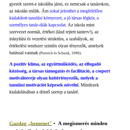
gyerek szeret-e iskolába járni, ez nem­csak a tanárokon,
az iskolán múlik. Ám
sokat jelenthet a megfelelően
kialakított tanulási kör­nyezet, a jó társas légkör, a
személyes tanár-di­ák kapcsolat.
Az iskola mint
szervezet normái, értékei (lásd rejtett tanterv!), az
irányítási és ve­zetési struktúra, a szabályok, az
értékelési rend­szer szintén olyan tényezők, amelyek
hatással vannak
(Pintrich és Schunk, 1996).
A pozitív klíma, az együttműködés, az elfoga­dó
közösség, a társas támogatás és facilitáció, a csoport
motiválóereje olyan háttértényezők, melyek a
tanulási motivációt képesek növelni
. Mindezek
kialakításában a döntő szerep a tanáré.
Gazdag „bemenet"
•
A megismerés minden