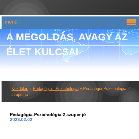
menü
A MEGOLDÁS, AVAGY AZ
ÉLET KULCSAI
Kezdőlap
»
Pedagógia - Pszichológia
»
Pedagógia-Pszichológia 2
szuper jó
Pedagógia-Pszichológia 2 szuper jó
2023.02.02