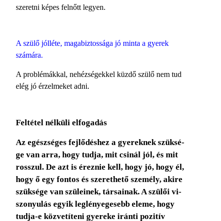
szeretni képes felnőtt legyen.
A szülő jólléte, magabiztossága jó minta a gyerek
számára.
A problémákkal, nehézségekkel küzdő szülő nem tud
elég jó érzelmeket adni.
Feltétel nélküli elfogadás
Az egészséges fejlődéshez a gyereknek szüksé­
ge van arra, hogy tudja, mit csinál jól, és mit
rosszul. De azt is éreznie kell, hogy jó, hogy él,
hogy ő egy fontos és szerethető személy, akire
szüksége van szüleinek, társainak. A szülői vi­
szonyulás egyik leglényegesebb eleme, hogy
tud­ja-e közvetíteni gyereke iránti pozitív