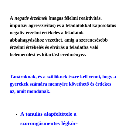
A
negatív érzelmek
[magas félelmi reaktivitás,
impulzív agresszivitás) és a felada­tokkal kapcsolatos
negatív érzelmi értékelés a feladatok
abbahagyásához vezethet, amíg a sze­rencsésebb
érzelmi értékelés és elvárás a feladat­ba való
belemerülést és kitartást eredményez.
Tanároknak, és a szülőknek észre kell venni, hogy a
gyerekek számára mennyire követhe­tő és érdekes
az, amit mondanak.
A tanulás alapfeltétele a
.
szorongásmentes légkör