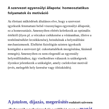
A szervezet egyensúlyi állapota: homeosztatikus
folyamatok és motiváció
Az élettani működések általános elve, hogy a szervezet
igyekszik fenntartani belső viszonyla­gos egyensúlyi állapotát,
ez a homeosztázís. Amennyiben eltérés keletkezik az optimális
ér­téktől (ilyen pl. a vércukor csökkenése a vér­áramban, illetve a
testhőmérséklet lecsökkenése), beindulnak a helyreállítási
mechanizmusok. Elsőként fiziológiás szinten igyekszik
korrigálni a szervezet (pl. cukortartalékok mozgósítása, fázásnál
remegés). Amennyiben ez nem elegendő az egyensúly
helyreállításához, úgy viselkedé­ses válaszok is szükségesek:
ilyenkor jelentke­zik a szükséglet, amely cselekvésre motivál
(evés, melegebb hely keresése vagy öltözködés).
A
jutalom,
díjazás, megerősítés
eszközét szí­vesen
magát