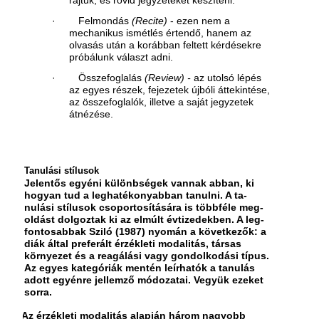
rajtuk, és rövid jegyzeteket készíteni.
· Felmondás
(Recite)
- ezen nem a
mechani­kus ismétlés értendő, hanem az
olvasás után a korábban feltett kérdésekre
próbálunk választ adni.
· Összefoglalás
(Review) -
az utolsó lépés
az egyes részek, fejezetek újbóli áttekintése,
az összefoglalók, illetve a saját jegyzetek
átnézése.
Tanulási stílusok
Jelentős egyéni különbségek vannak abban, ki
hogyan tud a leghatékonyabban tanulni. A ta­
nulási stílusok csoportosítására is többféle meg­
oldást dolgoztak ki az elmúlt évtizedekben. A leg­
fontosabbak Sziló (1987) nyomán a következők: a
diák által preferált érzékleti modalitás, társas
környezet és a reagálási vagy gondolkodási tí­pus.
Az egyes kategóriák mentén leírhatók a ta­nulás
adott egyénre jellemző módozatai. Vegyük ezeket
sorra.
•
Az érzékleti modalitás alapján három nagyobb