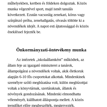
műhelyekben, kertben és földeken dolgoztak. Közös
munka végeztével sport, majd ismét tanulás
következett. Ezután vacsoráig zenekari, kórus vagy
színjátszó próba, zenehallgatás, olvasás töltötte ki a
növendékek idejét. A napot esti ájtatossággal és közös
énekléssel fejezték be.
Önkormányzati-öntevékeny munka
Az intézetek „iskolaállamként” működtek, az
állam feje az igazgató miniszterei a tanárok,
állampolgárai a növendékek voltak, akik életkoruk
alapján 6-10 fős csoportokat alkottak. Mindenkinek
személyre szóló megbízatása volt, külön megbízottjai
voltak a könyvtárnak, szertáraknak, állatok és
növények gondozásának. Mindenki elmondhatta
véleményét, kiállhatott álláspontja mellett. A közös
teendőket előre megbeszélték, megtervezték.