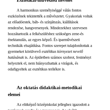
Esztétikai-művészeti nevelés
A harmonikus személyiséggé válás fontos
eszközének tekintették a művészetet. Gyakoriak voltak
az előadóestek, báb- és színjátszás, kiállítások
rendezése, hangversenyek. Mindezekhez szervesen
hozzátartozik a felkészüléshez szükséges zene-és
énektanulás, az egyes képző. És iparművészeti
technikák elsajátítása. Fontos szerepet tulajdonítottak a
gyermeket körülvevő
esztétikus környezet nevelő
hatásának
is. Az épületben számos szobrot, festményt
helyeztek el, nem hiányozhattak a virágok, és
odafigyeltek az esztétikus terítékre is.
Az oktatás didaktikai-metodikai
elemei
Az elitképző középiskolai jelleghez igazodott a