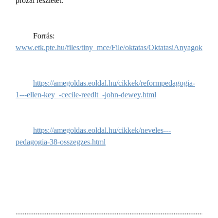
prózai részletet.
Forrás:
www.etk.pte.hu/files/tiny_mce/File/oktatas/OktatasiAnyagok/Did
https://amegoldas.eoldal.hu/cikkek/reformpedagogia-
1---ellen-key_-cecile-reedlt_-john-dewey.html
https://amegoldas.eoldal.hu/cikkek/neveles---
pedagogia-38-osszegzes.html