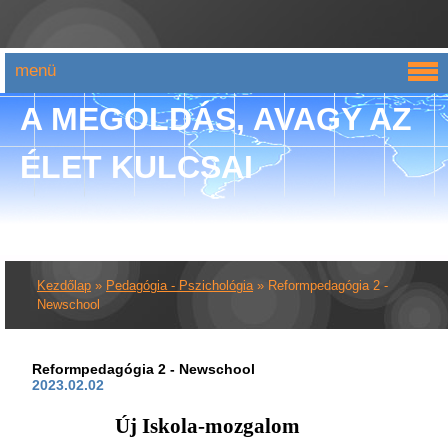
menü
A MEGOLDÁS, AVAGY AZ
ÉLET KULCSAI
Kezdőlap
»
Pedagógia - Pszichológia
»
Reformpedagógia 2 -
Newschool
Reformpedagógia 2 - Newschool
2023.02.02
Új Iskola-mozgalom