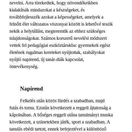
nevelni. Arra törekedtek, hogy növendékeikben
kialakítsák mindazokat a készségeket, és
továbbfejlesszék azokat a képességeket, amelyek a
felnőtt élet változatos viszonyai között is lehetővé teszik
nekik a helytállást, megteremtik az ehhez szükséges
tulajdonságokat. Számos korszerű nevelési módszert
vettek fel pedagógiai eszköztárukba: gyermekek egész
életének rugalmas kereteket nyújtottak, szabályokat
nyújtó napirend, új tanár-diák kapcsolat,
öntevékenység.
Napirend
Felkelés után közös fürdés a szabadban, majd
futás és torna. Ezután következett a reggeli ájtatosság a
kápolnában. A bőséges reggeli utána tanulmányi munka
következett, a szünetekben játék, sport a szabadban. A
tanulás ebédi tartott, ennek befejeztével a különböző