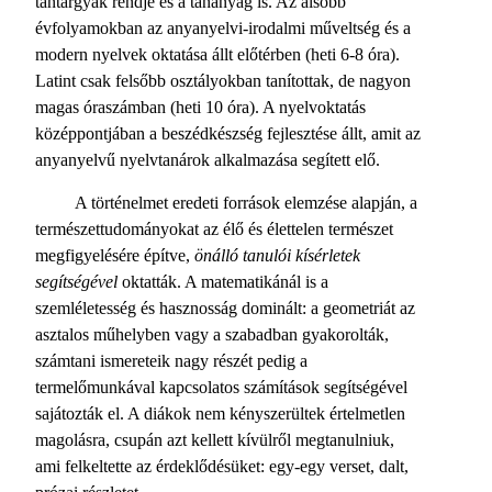
tantárgyak rendje és a tananyag is. Az alsóbb
évfolyamokban az anyanyelvi-irodalmi műveltség és a
modern nyelvek oktatása állt előtérben (heti 6-8 óra).
Latint csak felsőbb osztályokban tanítottak, de nagyon
magas óraszámban (heti 10 óra). A nyelvoktatás
középpontjában a beszédkészség fejlesztése állt, amit az
anyanyelvű nyelvtanárok alkalmazása segített elő.
A történelmet eredeti források elemzése alapján, a
természettudományokat az élő és élettelen természet
megfigyelésére építve,
önálló tanulói kísérletek
segítségével
oktatták. A matematikánál is a
szemléletesség és hasznosság dominált: a geometriát az
asztalos műhelyben vagy a szabadban gyakorolták,
számtani ismereteik nagy részét pedig a
termelőmunkával kapcsolatos számítások segítségével
sajátozták el. A diákok nem kényszerültek értelmetlen
magolásra, csupán azt kellett kívülről megtanulniuk,
ami felkeltette az érdeklődésüket: egy-egy verset, dalt,