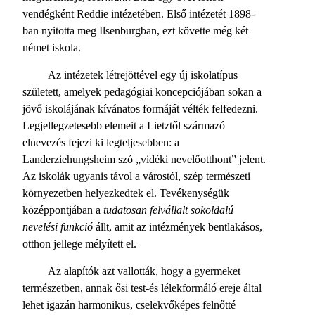
vendégként Reddie intézetében. Első intézetét 1898-
ban nyitotta meg Ilsenburgban, ezt követte még két
német iskola.
Az intézetek létrejöttével egy új iskolatípus
született, amelyek pedagógiai koncepciójában sokan a
jövő iskolájának kívánatos formáját vélték felfedezni.
Legjellegzetesebb elemeit a Lietztől származó
elnevezés fejezi ki legteljesebben: a
Landerziehungsheim szó „vidéki nevelőotthont” jelent.
Az iskolák ugyanis távol a várostól, szép természeti
környezetben helyezkedtek el. Tevékenységük
középpontjában a
tudatosan felvállalt sokoldalú
nevelési funkció
állt, amit az intézmények bentlakásos,
otthon jellege mélyített el.
Az alapítók azt vallották, hogy a gyermeket
természetben, annak ősi test-és lélekformáló ereje által
lehet igazán harmonikus, cselekvőképes felnőtté