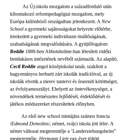
Az Új-iskola mozgalom a századforduló után
kibontakozó reformpedagógiai mozgalom, mely
Európa különböző országaiban jelentkezett. A
New
School
a gyermeki sajátosságokat helyezte előtérbe,
törekedett a gyermeki individuum önállóságának,
szabadságának megvalósítására. A gyüjtőfogalom
Reddie
1889-ben Abbotsholme-ban létesített vidéki
bentlakásos intézetének nevéből származik. Az alapító,
Cecil Reddie
angol középiskolai tanár, szakított a
hagyományos herbarti zárt iskolák tradícióival, az új
iskolák elvetik a merev tantervi és órarendi kötöttséget,
az évfolyamosztályt. Ehelyett az öntevékenységet, a
növendékek természetes fejlődését, érdeklődését és
játékos módszereket részesítettek előnyben.
Az első new school mintájára számos francia
/
Edmond Demolins
/, német, svájci iskola jött létre. A
német változat megteremtője a ’Landerziehungsheim”
megteremtője,
Hermann Lietz
egy évet töltött