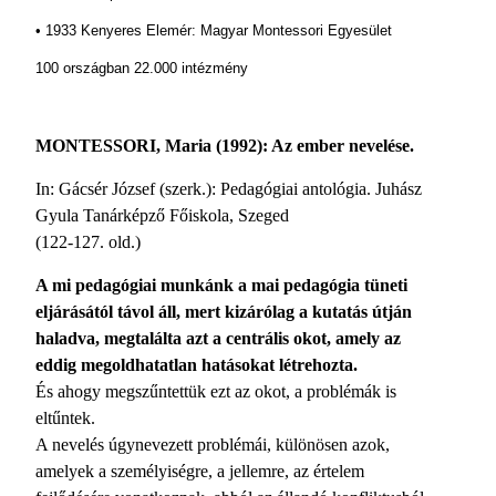
• 1933 Kenyeres Elemér: Magyar Montessori Egyesület
100 országban 22.000 intézmény
MONTESSORI, Maria (1992): Az ember nevelése.
In: Gácsér József (szerk.): Pedagógiai antológia. Juhász
Gyula Tanárképző Főiskola, Szeged
(122-127. old.)
A mi pedagógiai munkánk a mai pedagógia tüneti
eljárásától távol áll, mert kizárólag a kutatás útján
haladva, megtalálta azt a centrális okot, amely az
eddig megoldhatatlan hatásokat létrehozta.
És ahogy megszűntettük ezt az okot, a problémák is
eltűntek.
A nevelés úgynevezett problémái, különösen azok,
amelyek a személyiségre, a jellemre, az értelem