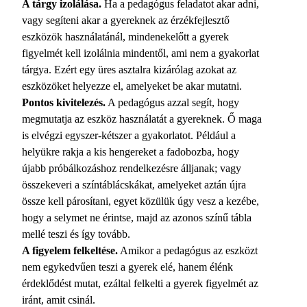
A tárgy izolálása.
Ha a pedagógus feladatot akar adni,
vagy segíteni akar a gyereknek az érzékfejlesztő
eszközök használatánál, mindenekelőtt a gyerek
figyelmét kell izolálnia mindentől, ami nem a gyakorlat
tárgya. Ezért egy üres asztalra kizárólag azokat az
eszközöket helyezze el, amelyeket be akar mutatni.
Pontos kivitelezés.
A pedagógus azzal segít, hogy
megmutatja az eszköz használatát a gyereknek. Ő maga
is elvégzi egyszer-kétszer a gyakorlatot. Például a
helyükre rakja a kis hengereket a fadobozba, hogy
újabb próbálkozáshoz rendelkezésre álljanak; vagy
összekeveri a színtáblácskákat, amelyeket aztán újra
össze kell párosítani, egyet közülük úgy vesz a kezébe,
hogy a selymet ne érintse, majd az azonos színű tábla
mellé teszi és így tovább.
A figyelem felkeltése.
Amikor a pedagógus az eszközt
nem egykedvűen teszi a gyerek elé, hanem élénk
érdeklődést mutat, ezáltal felkelti a gyerek figyelmét az
iránt, amit csinál.