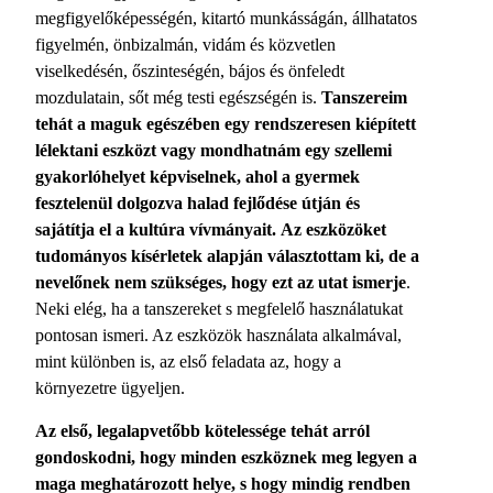
megfigyelőképességén, kitartó munkásságán, állhatatos
figyelmén, önbizalmán, vidám és közvetlen
viselkedésén, őszinteségén, bájos és önfeledt
mozdulatain, sőt még testi egészségén is.
Tanszereim
tehát a maguk egészében egy rendszeresen kiépített
lélektani eszközt vagy mondhatnám egy szellemi
gyakorlóhelyet képviselnek, ahol a gyermek
fesztelenül dolgozva halad fejlődése útján és
sajátítja el a kultúra vívmányait.
Az eszközöket
tudományos kísérletek alapján választottam ki, de a
nevelőnek nem szükséges, hogy ezt az utat ismerje
.
Neki elég, ha a tanszereket s megfelelő használatukat
pontosan ismeri. Az eszközök használata alkalmával,
mint különben is, az első feladata az, hogy a
környezetre ügyeljen.
Az első, legalapvetőbb kötelessége tehát arról
gondoskodni, hogy minden eszköznek meg legyen a
maga meghatározott helye, s hogy mindig rendben