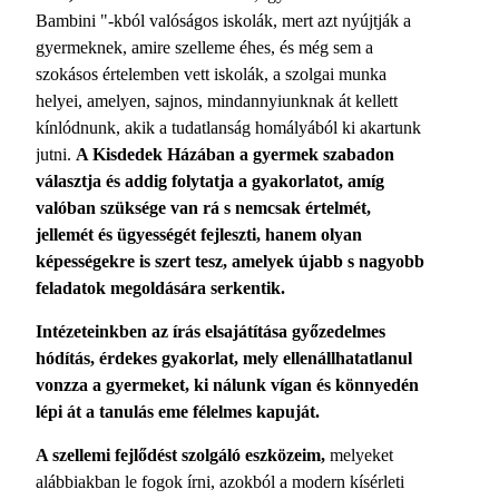
Bambini "-kból valóságos iskolák, mert azt nyújtják a
gyermeknek, amire szelleme éhes, és még sem a
szokásos értelemben vett iskolák, a szolgai munka
helyei, amelyen, sajnos, mindannyiunknak át kellett
kínlódnunk, akik a tudatlanság homályából ki akartunk
jutni.
A Kisdedek Házában a gyermek szabadon
választja és addig folytatja a gyakorlatot, amíg
valóban szüksége van rá s nemcsak értelmét,
jellemét és ügyességét fejleszti, hanem olyan
képességekre is szert tesz, amelyek újabb s nagyobb
feladatok megoldására serkentik.
Intézeteinkben az írás elsajátítása győzedelmes
hódítás, érdekes gyakorlat, mely ellenállhatatlanul
vonzza a gyermeket, ki nálunk vígan és könnyedén
lépi át a tanulás eme félelmes kapuját.
A szellemi fejlődést szolgáló eszközeim,
melyeket
alábbiakban le fogok írni, azokból a modern kísérleti