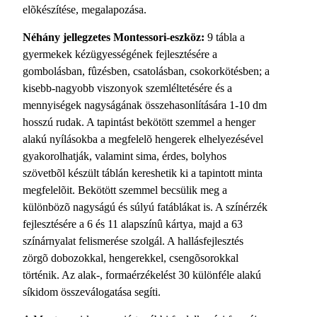
elõkészítése, megalapozása.
Néhány jellegzetes Montessori-eszköz:
9 tábla a
gyermekek kézügyességének fejlesztésére a
gombolásban, fûzésben, csatolásban, csokorkötésben; a
kisebb-nagyobb viszonyok szemléltetésére és a
mennyiségek nagyságának összehasonlítására 1-10 dm
hosszú rudak. A tapintást bekötött szemmel a henger
alakú nyílásokba a megfelelõ hengerek elhelyezésével
gyakorolhatják, valamint sima, érdes, bolyhos
szövetbõl készült táblán kereshetik ki a tapintott minta
megfelelõit. Bekötött szemmel becsülik meg a
különbözõ nagyságú és súlyú fatáblákat is. A színérzék
fejlesztésére a 6 és 11 alapszínû kártya, majd a 63
színárnyalat felismerése szolgál. A hallásfejlesztés
zörgõ dobozokkal, hengerekkel, csengõsorokkal
történik. Az alak-, formaérzékelést 30 különféle alakú
síkidom összeválogatása segíti.