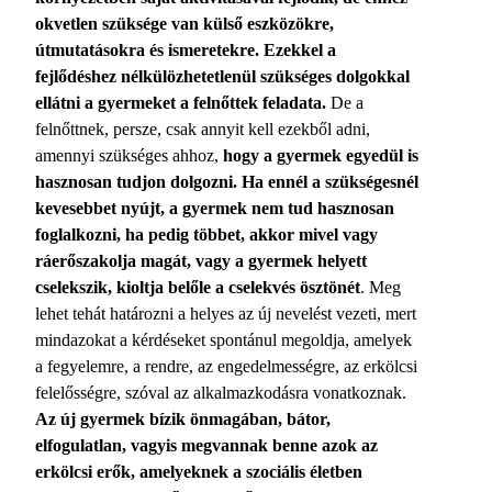
okvetlen szüksége van külső eszközökre,
útmutatásokra és ismeretekre. Ezekkel a
fejlődéshez nélkülözhetetlenül szükséges dolgokkal
ellátni a gyermeket a felnőttek feladata.
De a
felnőttnek, persze, csak annyit kell ezekből adni,
amennyi szükséges ahhoz,
hogy a gyermek egyedül is
hasznosan tudjon dolgozni. Ha ennél a szükségesnél
kevesebbet nyújt, a gyermek nem tud hasznosan
foglalkozni, ha pedig többet, akkor mivel vagy
ráerőszakolja magát, vagy a gyermek helyett
cselekszik, kioltja belőle a cselekvés ösztönét
. Meg
lehet tehát határozni a helyes az új nevelést vezeti, mert
mindazokat a kérdéseket spontánul megoldja, amelyek
a fegyelemre, a rendre, az engedelmességre, az erkölcsi
felelősségre, szóval az alkalmazkodásra vonatkoznak.
Az új gyermek bízik önmagában, bátor,
elfogulatlan, vagyis megvannak benne azok az
erkölcsi erők, amelyeknek a szociális életben