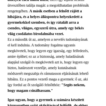
útvesztőben találja magát: a megoldhatatlan problémák
rengetegében.
A másik esetben a felnőtt rájött a
hibájára, és a helyes álláspontra helyezkedett a
gyermekekkel szemben, és így rátalált arra a
csendes, világos, egyszerű útra, amely egy békés
világ csodálatos birodalmába vezet.
Ez a második út az, amelyen a nevelés tudományának
el kell indulnia. A tudomány fogalma ugyanis
megköveteli, hogy legyen egy igazság, egy felfedezés,
amire építhet; ez az a biztonság, amely haladásának
alapjául szolgál és megköveteli azt is, hogy legyen egy
biztos, határozott vezetője, amely kutatásainak
módszerét megszabja és rámutasson eljárásának lehető
hibáira. Ez a pontos vezető maga a gyermek: ő az, aki
így fordul az őt szolgáló felnőtthöz:
"Segíts nekem,
hogy magam csinálhassam."
Igaz ugyan, hogy a gyermek a számára készített
környezetben saját aktivitásával fejlődik, de ehhez