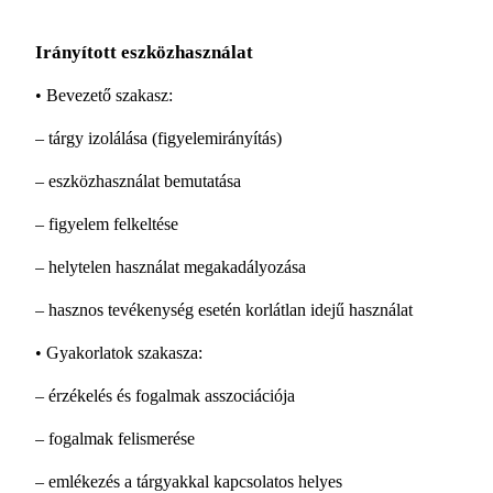
Irányított eszközhasználat
• Bevezető szakasz:
– tárgy izolálása (figyelemirányítás)
– eszközhasználat bemutatása
– figyelem felkeltése
– helytelen használat megakadályozása
– hasznos tevékenység esetén korlátlan idejű használat
• Gyakorlatok szakasza:
– érzékelés és fogalmak asszociációja
– fogalmak felismerése
– emlékezés a tárgyakkal kapcsolatos helyes