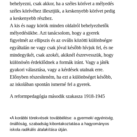
behelyezni, csak akkor, ha a széles körívet a mélyedés
széles körívéhez illesztjük, a keskenyebb körívet pedig
a keskenyebb részhez.
A kis és nagy körök minden oldalról behelyezhetők
mélyedésükbe. Azt tanácsolom, hogy a gyerek
figyelmét az ellipszis és az ovális közötti különbségre
egyáltalán ne vagy csak jóval később hívjuk fel, és ne
mindegyikét, csak azokéi, akiknél észrevesszük, hogy
különösén érdeklődnek a formák iránt. Vagy a játék
gyakori választása, vagy a kérdések utalnak erre.
Előnyben részesíteném, ha ezt a különbséget később,
az iskolában spontán ismerné fel a gyerek.
A reformpedagógia második szakasza 1918-1945
•A korábbi törekvések továbbélése: a
gyermeki egyéniség,
önállóság, szabadság kibontakoztatása a hagyományos
iskola
radikális átalakítása
útján.