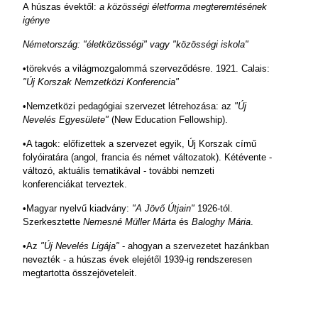
A húszas évektől:
a közösségi életforma megteremtésének
igénye
Németország: "életközösségi" vagy "közösségi iskola"
•törekvés a világmozgalommá szerveződésre. 1921. Calais:
"Új Korszak Nemzetközi Konferencia"
•Nemzetközi pedagógiai szervezet létrehozása: az
"Új
Nevelés Egyesülete"
(New Education Fellowship).
•A tagok: előfizettek a szervezet egyik, Új Korszak című
folyóiratára (angol
,
francia és német változatok). Kétévente -
változó, aktuális tematikával - további nemzeti
konferenciákat terveztek.
•Magyar nyelvű kiadvány:
"A Jövő Útjain"
1926-tól.
Szerkesztette
Nemesné Müller Márta
és
Baloghy Mária
.
•Az
"Új Nevelés Ligája"
- ahogyan a szervezetet hazánkban
nevezték - a húszas évek elejétől 1939-ig rendszeresen
megtartotta összejöveteleit.