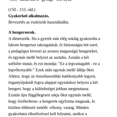
(150 - 153. old.)
Gyakorlati alkalmazás,
Bevezetés az eszközök használatába.
A hengersorok.
A dimenziók. Ha a gyerek már elég sokáig gyakorolta a
három hengersor rakosgatását, és biztonságra tett szert,
a pedagógus kiveszi az azonos magasságú hengereket,
és egymás mellé helyezi az asztalra. Azután a két
szélsőre mutat, és ezt mondja: "Ez a legvastagabb - ez a
legvékonyabb." Ezek után egymás mellé állítja őket.
Ahhoz, hogy az összehasonlítás hatékonyabb legyen,
fogantyújuknál fogva alappal egymáshoz helyezi a két
hengert, hogy a különbséget jobban megmutassa.
Ezután újra függőlegesen rakja őket egymás mellé,
hogy érzékeltesse: a hengerek egyforma magasak, és
közben többször ismétli: vékony, vastag. Minden
gyakorlatot ellenőrzéssel kell folytatni, amikor a