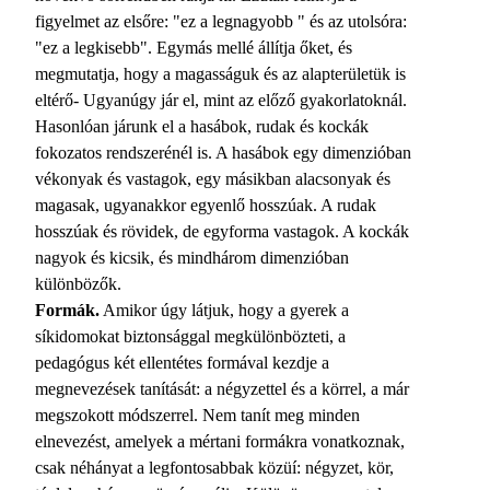
figyelmet az elsőre: "ez a legnagyobb " és az utolsóra:
"ez a legkisebb". Egymás mellé állítja őket, és
megmutatja, hogy a magasságuk és az alapterületük is
eltérő- Ugyanúgy jár el, mint az előző gyakorlatoknál.
Hasonlóan járunk el a hasábok, rudak és kockák
fokozatos rendszerénél is. A hasábok egy dimenzióban
vékonyak és vastagok, egy másikban alacsonyak és
magasak, ugyanakkor egyenlő hosszúak. A rudak
hosszúak és rövidek, de egyforma vastagok. A kockák
nagyok és kicsik, és mindhárom dimenzióban
különbözők.
Formák.
Amikor úgy látjuk, hogy a gyerek a
síkidomokat biztonsággal megkülönbözteti, a
pedagógus két ellentétes formával kezdje a
megnevezések tanítását: a négyzettel és a körrel, a már
megszokott módszerrel. Nem tanít meg minden
elnevezést, amelyek a mértani formákra vonatkoznak,
csak néhányat a legfontosabbak közüí: négyzet, kör,