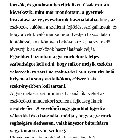
tartsák, és gondosan kezeljék őket. Csak ezután
következik, mint már mondottam, a gyermek
beavatása az egyes eszközök használatába,
hogy az
eszközök valóban a szellemi fejlődést szolgálhassák, és
hogy a velük való munka ne süllyedjen haszontalan
időtöltéssé, ami könnyen bekövetkezik, ha szem elől
tévesztjük az eszközök használatának célját.
Egyébként azonban a gyermekeknek teljes
szabadságot kell adni, hogy mikor melyik eszközt
válasszák, és ezért az eszközöket könnyen elérhető
helyen, alacsony asztalkákon, célszerű kis
szekrényekben kell tartani.
A gyermekek ezer örömmel használják ezeket az
eszközöket mindenkori szellemi fejlettségüknek
megfelelően.
A vezetőnő nagy gonddal figyeli a
választást és a használat módját, hogy a gyermek
segítségére siethessen, valahányszor bátorításra
vagy tanácsra van szükség.
Ehhez pedig a taneszközök használatának és