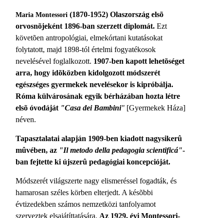
(1870-1952) Olaszország elsõ
Maria Montessori
orvosnõjeként 1896-ban szerzett diplomát.
Ezt
követõen antropológiai, elmekórtani kutatásokat
folytatott, majd 1898-tól értelmi fogyatékosok
nevelésével foglalkozott.
1907-ben kapott lehetõséget
arra, hogy idõközben kidolgozott módszerét
egészséges gyermekek nevelésekor is kipróbálja.
Róma külvárosának egyik bérházában hozta létre
elsõ óvodáját
"Casa dei Bambini
"
[Gyermekek Háza]
néven.
Tapasztalatai alapján 1909-ben kiadott nagysikerû
mûvében, az
"Il metodo della pedagogia scientificá"
-
ban fejtette ki újszerû pedagógiai koncepcióját.
Módszerét világszerte nagy elismeréssel fogadták, és
hamarosan széles körben elterjedt. A késõbbi
évtizedekben számos nemzetközi tanfolyamot
szerveztek elsajátíttatására.
Az 1929. évi Montessori-