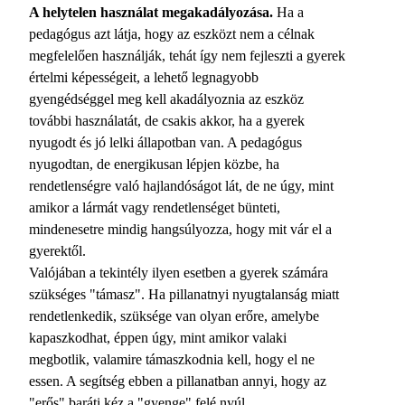
A helytelen használat megakadályozása.
Ha a
pedagógus azt látja, hogy az eszközt nem a célnak
megfelelően használják, tehát így nem fejleszti a gyerek
értelmi képességeit, a lehető legnagyobb
gyengédséggel meg kell akadályoznia az eszköz
további használatát, de csakis akkor, ha a gyerek
nyugodt és jó lelki állapotban van. A pedagógus
nyugodtan, de energikusan lépjen közbe, ha
rendetlenségre való hajlandóságot lát, de ne úgy, mint
amikor a lármát vagy rendetlenséget bünteti,
mindenesetre mindig hangsúlyozza, hogy mit vár el a
gyerektől.
Valójában a tekintély ilyen esetben a gyerek számára
szükséges "támasz". Ha pillanatnyi nyugtalanság miatt
rendetlenkedik, szüksége van olyan erőre, amelybe
kapaszkodhat, éppen úgy, mint amikor valaki
megbotlik, valamire támaszkodnia kell, hogy el ne
essen. A segítség ebben a pillanatban annyi, hogy az
"erős" baráti kéz a "gyenge" felé nyúl.