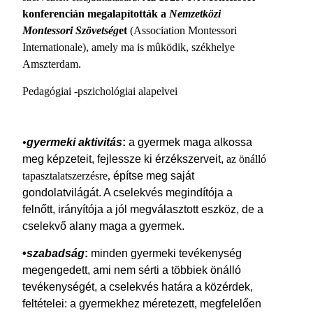
konferencián megalapították a
Nemzetközi
Montessori Szövetség
et
(Association Montessori
Internationale), amely ma is mûködik, székhelye
Amszterdam.
Pedagógiai -pszichológiai alapelvei
•
gyermeki aktivitás
:
a gyermek maga alkossa
meg képzeteit, fejlessze ki érzékszerveit,
az önálló
tapasztalatszerzésre,
építse meg saját
gondolatvilágát. A cselekvés megindítója a
felnőtt, irányítója a jól megválasztott eszköz, de a
cselekvő alany maga a gyermek.
•
szabadság
:
minden gyermeki tevékenység
megengedett, ami nem sérti a többiek önálló
tevékenységét, a cselekvés határa a közérdek,
feltételei: a gyermekhez méretezett, megfelelően