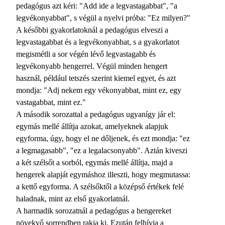
pedagógus azt kéri: "Add ide a legvastagabbat", "a
legvékonyabbat", s végül a nyelvi próba: "Ez milyen?"
A későbbi gyakorlatoknál a pedagógus elveszi a
legvastagabbat és a legvékonyabbat, s a gyakorlatot
megismétli a sor végén lévő legvastagabb és
legvékonyabb hengerrel. Végül minden hengert
használ, például tetszés szerint kiemel egyet, és azt
mondja: "Adj nekem egy vékonyabbat, mint ez, egy
vastagabbat, mint ez."
A második sorozattal a pedagógus ugyanígy jár el:
egymás mellé állítja azokat, amelyeknek alapjuk
egyforma, úgy, hogy el ne dőljenek, és ezt mondja: "ez
a legmagasabb", "ez a legalacsonyabb". Aztán kiveszi
a két szélsőt a sorból, egymás mellé állítja, majd a
hengerek alapját egymáshoz illeszti, hogy megmutassa:
a kettő egyforma. A szélsőktől a középső értékek felé
haladnak, mint az első gyakorlatnál.
A harmadik sorozatnál a pedagógus a hengereket
növekvő sorrendben rakja ki. Ezután felhívja a