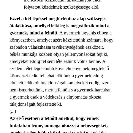
folytatott küzdelmek szükségessége alól.
Ezzel a két lépéssel megtörtént az alap szükséges
átalakítása, amellyel lelkileg is megváltozik mind a
gyermek, mind a felnőtt.
A gyermek ugyanis ebben a
környezetben, amelyet azért készítettünk számára, hogy
szabadon választhassa tevékenységének eszközeit,
békés munkája közben olyan jellemvonásokat fejt ki,
amelyeket eddig fel sem tételeztünk volna benne. A
szellemi élet legelemibb követelményeinek megfelelő
környezet fedte fel tehát előttünk a gyermek eddig
elrejtett, eltitkolt tulajdonságait, amelyeket eddig azért
nem ismerhettünk, mert a felnőtt s a gyermek harcában
a gyermek csak a védekezés s elnyomatás okozta
tulajdonságait fejlesztette ki.
(...)
Az első esetben a felnőtt anélkül, hogy ennek
tudatában lenne, önmaga okozza a nehézségeket,
amelyek ellen hiába küzd
, mert egy kijárat nélküli