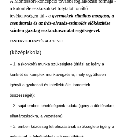
A Montessori-koncepció további foglalkozási formája -
a különféle eszközökkel folytatott önálló
tevékenységen túl -
a
gyermekek ritmikus mozgása, a
csendtartás és az írás-olvasás-számolás elõkészítése
szintén gazdag eszközhasználat segítségével.
TANTERVFEJLESZTÉS ALAPELVEI
(középiskola)
– 1. a (konkrét) munka szükséglete (óriási az igény a
konkrét és komplex munkavégzésre, mely együttesen
igényli a gyakorlati és intellektuális ismeretek
összességét);
– 2. saját emberi lehetőségeink tudata (igény a döntésekre,
elhatározásokra, a vezetésre);
– 3. emberi közösség létrehozásának szükséglete (igény a
másokkal, a felnőttekkel való együttlétre);