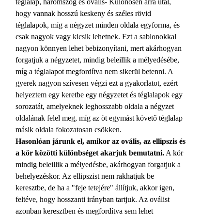
téglalap, háromszög és ovális- Különösen arra utal,
hogy vannak hosszú keskeny és széles rövid
téglalapok, míg a négyzet minden oldala egyforma, és
csak nagyok vagy kicsik lehetnek. Ezt a sablonokkal
nagyon könnyen lehet bebizonyítani, mert akárhogyan
forgatjuk a négyzetet, mindig beleillik a mélyedésébe,
míg a téglalapot megfordítva nem sikerül betenni. A
gyerek nagyon szívesen végzi ezt a gyakorlatot, ezért
helyeztem egy keretbe egy négyzetet és téglalapok egy
sorozatát, amelyeknek leghosszabb oldala a négyzet
oldalának felel meg, míg az öt egymást követő téglalap
másik oldala fokozatosan csökken.
Hasonlóan járunk el, amikor az ovális, az ellipszis és
a kör közötti különbséget akarjuk bemutatni.
A kör
mindig beleillik a mélyedésbe, akárhogyan forgatjuk a
behelyezéskor. Az ellipszist nem rakhatjuk be
keresztbe, de ha a "feje tetejére" állítjuk, akkor igen,
feltéve, hogy hosszanti irányban tartjuk. Az oválist
azonban keresztben és megfordítva sem lehet