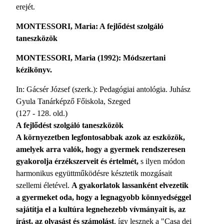
erejét.
MONTESSORI, Maria: A fejlődést szolgáló
taneszközök
MONTESSORI, Maria (1992): Módszertani
kézikönyv.
In: Gácsér József (szerk.): Pedagógiai antológia. Juhász
Gyula Tanárképző Főiskola, Szeged
(127 - 128. old.)
A fejlődést szolgáló taneszközök
A környezetben legfontosabbak azok az eszközök,
amelyek arra valók, hogy a gyermek rendszeresen
gyakorolja érzékszerveit és értelmét,
s ilyen módon
harmonikus együttműködésre késztetik mozgásait
szellemi életével.
A gyakorlatok lassanként elvezetik
a gyermeket oda, hogy a legnagyobb könnyedséggel
sajátítja el a kultúra legnehezebb vívmányait is, az
írást, az olvasást és számolást
, így lesznek a "Casa dei