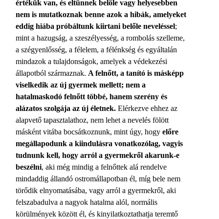
értékük van, és eltűnnek belőle vagy helyesebben
nem is mutatkoznak benne azok a hibák, amelyeket
eddig hiába próbáltunk kiirtani belőle neveléssel
;
mint a hazugság, a szeszélyesség, a rombolás szelleme,
a szégyenlősség, a félelem, a félénkség és egyáltalán
mindazok a tulajdonságok, amelyek a védekezési
állapotból származnak.
A felnőtt, a tanító is másképp
viselkedik az új gyermek mellett; nem a
hatalmaskodó felnőtt többé, hanem szerény és
alázatos szolgája az új életnek.
Elérkezve ehhez az
alapvető tapasztalathoz, nem lehet a nevelés fölött
másként vitába bocsátkoznunk, mint úgy, hogy
előre
megállapodunk a kiindulásra vonatkozólag, vagyis
tudnunk kell, hogy arról a gyermekről akarunk-e
beszélni
, aki még mindig a felnőttek alá rendelve
mindaddig állandó ostromállapotban él, míg bele nem
törődik elnyomatásába, vagy arról a gyermekről, aki
felszabadulva a nagyok hatalma alól, normális
körülmények között él, és kinyilatkoztathatja teremtő