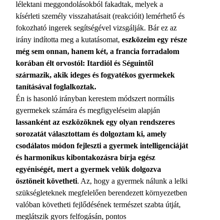
lélektani meggondolásokból fakadtak, melyek a
kísérleti személy visszahatásait (reakcióit) lemérhető és
fokozható ingerek segítségével vizsgálják. Bár ez az
irány indította meg a kutatásomat,
eszközeim egy része
még sem onnan, hanem két, a francia forradalom
korában élt orvostól: Itardiól és Séguintől
származik, akik ideges és fogyatékos gyermekek
tanításával foglalkoztak.
Én is hasonló irányban kerestem módszert normális
gyermekek számára és megfigyeléseim alapján
lassanként az eszközöknek egy olyan rendszeres
sorozatát választottam és dolgoztam ki, amely
csodálatos módon fejleszti a gyermek intelligenciáját
és harmonikus kibontakozásra bírja egész
egyéniségét, mert a gyermek velük dolgozva
ösztöneit követheti
. Az, hogy a gyermek nálunk a lelki
szükségleteknek megfelelően berendezett környezetben
valóban követheti fejlődésének természet szabta útját,
meglátszik gyors felfogásán, pontos