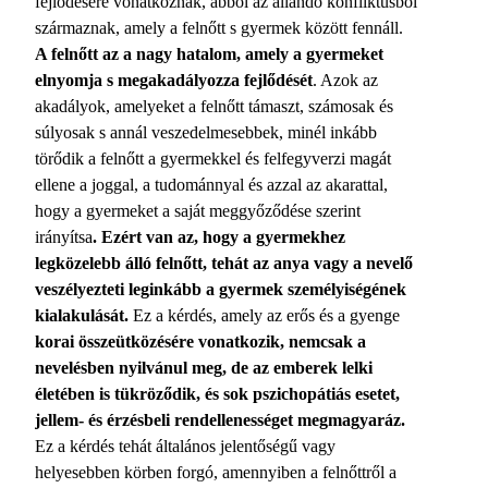
fejlődésére vonatkoznak, abból az állandó konfliktusból
származnak, amely a felnőtt s gyermek között fennáll.
A felnőtt az a nagy hatalom, amely a gyermeket
elnyomja s megakadályozza fejlődését
. Azok az
akadályok, amelyeket a felnőtt támaszt, számosak és
súlyosak s annál veszedelmesebbek, minél inkább
törődik a felnőtt a gyermekkel és felfegyverzi magát
ellene a joggal, a tudománnyal és azzal az akarattal,
hogy a gyermeket a saját meggyőződése szerint
irányítsa
. Ezért van az, hogy a gyermekhez
legközelebb álló felnőtt, tehát az anya vagy a nevelő
veszélyezteti leginkább a gyermek személyiségének
kialakulását.
Ez a kérdés, amely az erős és a gyenge
korai összeütközésére vonatkozik, nemcsak a
nevelésben nyilvánul meg, de az emberek lelki
életében is tükröződik, és sok pszichopátiás esetet,
jellem- és érzésbeli rendellenességet megmagyaráz.
Ez a kérdés tehát általános jelentőségű vagy
helyesebben körben forgó, amennyiben a felnőttről a