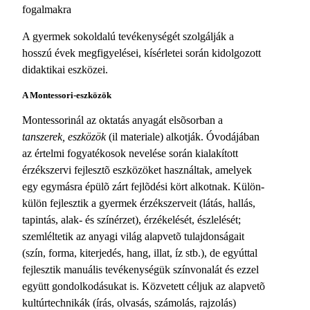
fogalmakra
A gyermek sokoldalú tevékenységét szolgálják a
hosszú évek megfigyelései, kísérletei során kidolgozott
didaktikai eszközei.
A Montessori-eszközök
Montessorinál az oktatás anyagát elsõsorban a
tanszerek, eszközök
(il materiale) alkotják. Óvodájában
az értelmi fogyatékosok nevelése során kialakított
érzékszervi fejlesztõ eszközöket használtak, amelyek
egy egymásra épülõ zárt fejlõdési kört alkotnak. Külön-
külön fejlesztik a gyermek érzékszerveit (látás, hallás,
tapintás, alak- és színérzet), érzékelését, észlelését;
szemléltetik az anyagi világ alapvetõ tulajdonságait
(szín, forma, kiterjedés, hang, illat, íz stb.), de egyúttal
fejlesztik manuális tevékenységük színvonalát és ezzel
együtt gondolkodásukat is. Közvetett céljuk az alapvetõ
kultúrtechnikák (írás, olvasás, számolás, rajzolás)