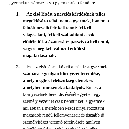
gyermekre származik s a gyermekről a felnőttre.
1.
Az első lépést a nevelés kérdésének teljes
megoldására tehát nem a gyermek, hanem a
felnőtt nevelő felé kell tenni: fel kell
világosítani, fel kell szabadítani a sok
előítélettől, alázatossá és passzívvá kell tenni,
vagyis meg kell változni erkölcsi
magatartásának.
2.
Ezt az első lépést követi a másik:
a gyermek
számára egy olyan környezet teremtése,
amely megfelel életszükségletének és
amelyben nincsenek akadályok.
Ennek a
környezetnek berendezésénél egyetlen egy
személy vezethet csak bennünket: a gyermek,
aki abban a mértékben kezdi kinyilatkoztatni
magasabb rendű jellemvonásait és tisztább új
személyiséget teremtő törekvéseit, amilyen
mértékben felszabadul az akadályok ellen