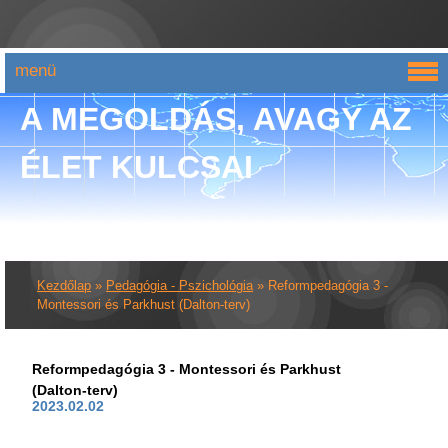
menü
A MEGOLDÁS, AVAGY AZ
ÉLET KULCSAI
Kezdőlap
»
Pedagógia - Pszichológia
»
Reformpedagógia 3 -
Montessori és Parkhust (Dalton-terv)
Reformpedagógia 3 - Montessori és Parkhust
(Dalton-terv)
2023.02.02