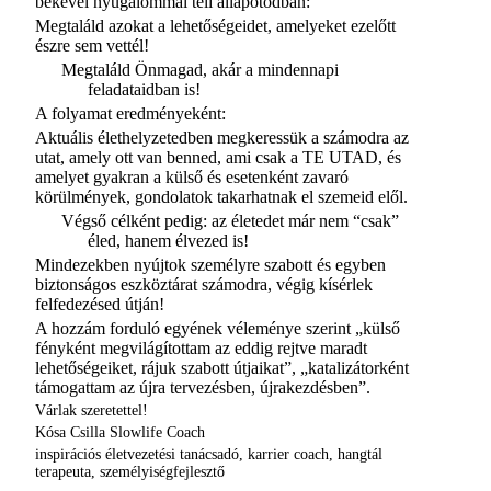
békével nyugalommal teli állapotodban:
Megtaláld azokat a lehetőségeidet, amelyeket ezelőtt
észre sem vettél!
Megtaláld Önmagad, akár a mindennapi
feladataidban is!
A folyamat eredményeként:
Aktuális élethelyzetedben megkeressük a számodra az
utat, amely ott van benned, ami csak a TE UTAD, és
amelyet gyakran a külső és esetenként zavaró
körülmények, gondolatok takarhatnak el szemeid elől.
Végső célként pedig: az életedet már nem “csak”
éled, hanem élvezed is!
Mindezekben nyújtok személyre szabott és egyben
biztonságos eszköztárat számodra, végig kísérlek
felfedezésed útján!
A hozzám forduló egyének véleménye szerint „külső
fényként megvilágítottam az eddig rejtve maradt
lehetőségeiket, rájuk szabott útjaikat”, „katalizátorként
támogattam az újra tervezésben, újrakezdésben”.
Várlak szeretettel!
Kósa Csilla Slowlife Coach
inspirációs életvezetési tanácsadó, karrier coach, hangtál
terapeuta, személyiségfejlesztő