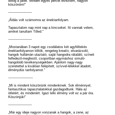
dolog a játék. Minden egyes percét élveztem, nagyon
köszönöm!"
-----------------------
„Áldás volt számomra az énektanfolyam.
Tapasztalom nap mint nap a kincseket. Itt vannak velem,
amiket tanultam Tőled."
-----------------------
„Mostanában 3 napot egy csodálatos két agyféltekés
énektanfolyamon töltök, rengeteg kreatív, elvarázsoló,
hangok hullámán utaztató, saját hangodra rátaláló, színeit
felfedező-megfestő, csoportban egymáshoz simuló-
hangolódó tevékenységekben. Ajánlom nagy-nagy
szeretettel a kiválóan felépített, szívvel-lélekkel átadott,
élménydús tanfolyamot."
------------------------
„Mi is mindent köszönünk mindenkinek. Sok élménnyel,
fantasztikus tapasztalatokkal gazdagodtunk. Hála az
ötletért, és mindenért. Igazi lelki élmény volt ez a pár óra.
Köszönjük!”
-----------------------
„Már egy ideje nagyon vonzanak a hangok, a zene, az