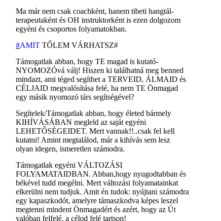
Ma már nem csak coachként, hanem tibeti hangtál-
terapeutaként és OH instruktorként is ezen dolgozom
egyéni és csoportos folyamatokban.
#
AMIT
TŐLEM VÁRHATSZ#
Támogatlak abban, hogy TE magad is kutató-
NYOMOZÓvá válj! Hiszen ki találhatná meg benned
mindazt, ami téged segíthet a TERVEID, ÁLMAID és
CÉLJAID megvalósítása felé, ha nem TE Önmagad
egy másik nyomozó társ segítségével?
Segítelek/Támogatlak abban, hogy életed bármely
KIHÍVÁSÁBAN megleld az saját egyéni
LEHETŐSÉGEIDET. Mert vannak!!..csak fel kell
kutatni! Amint megtalálod, már a kihívás sem lesz
olyan idegen, ismeretlen számodra.
Támogatlak egyéni VÁLTOZÁSI
FOLYAMATAIDBAN. Abban,hogy nyugodtabban és
békével tudd megélni. Mert változási folyamatainkat
elkerülni nem tudjuk. Amit én tudok: nyújtani számodra
egy kapaszkodót, amelyre támaszkodva képes leszel
megtenni mindent Önmagadért és azért, hogy az Út
valóban felfelé, a célod felé tartson!