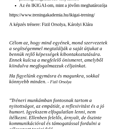
Az én IKIGAI-om, mint a jövőm meghatározója
https://www.treningakademia.hu/ikigai-trening/
A képzés trénere:
Fizil Orsolya, Károlyi Klára
Célom az, hogy mind egyének, mond szervezetek
a segítségemmel megtalálják a saját útjukat a
bennük rejlő képességek kibontakoztatására.
Ennek kulcsa a megfelelő önismeret, amelyből
kiindulva megfogalmazzuk céljainkat.
Ha figyelünk egymásra és magunkra, sokkal
könnyebb minden.
-
Fizil Orsolya
"Tréneri munkámban fontosnak tartom a
nyitottságot, az empátiát, a reflexivitást és a jó
humort. Igyekszem elfogulatlan lenni, nem
ítélkezni. Ellenben felelős, árnyalt, de őszinte
kommunikációval és támogatással fordulni a