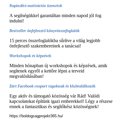
Napindító motivációs üzenetek
A segítségükkel garantáltan minden napod jól fog
indulni!
Bestseller önfejlesztő könyvösszefoglalók
15 perces összefoglalókba sűrítve a világ legjobb
önfejlesztő szakembereinek a tanácsai!
Workshopok és képzések
Minden hónapban új workshopok és képzések, amik
segítenek egyről a kettőre lépni a terveid
megvalósításában!
Zárt Facebook csoport tagoknak és klubtalálkozók
Egy aktív és támogató közösség vár Rád! Valódi
kapcsolatokat építünk igazi emberekkel! Légy a részese
ennek a fantasztikus és segítőkész közösségnek!
https://boldogsagprojekt365.hu/