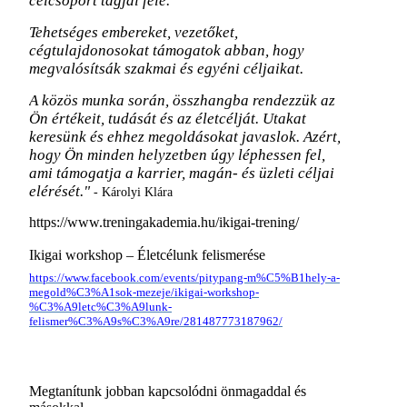
célcsoport tagjai felé.
Tehetséges embereket, vezetőket,
cégtulajdonosokat támogatok abban, hogy
megvalósítsák szakmai és egyéni céljaikat.
A közös munka során, összhangba rendezzük az
Ön értékeit, tudását és az életcélját. Utakat
keresünk és ehhez megoldásokat javaslok. Azért,
hogy Ön minden helyzetben úgy léphessen fel,
ami támogatja a karrier, magán- és üzleti céljai
elérését."
-
Károlyi Klára
https://www.treningakademia.hu/ikigai-trening/
Ikigai workshop – Életcélunk felismerése
https://www.facebook.com/events/pitypang-m%C5%B1hely-a-
megold%C3%A1sok-mezeje/ikigai-workshop-
%C3%A9letc%C3%A9lunk-
felismer%C3%A9s%C3%A9re/281487773187962/
Megtanítunk jobban kapcsolódni önmagaddal és