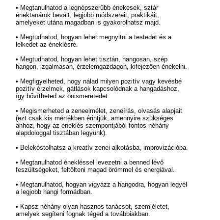
• Megtanulhatod a legnépszerűbb énekesek, sztár
énektanárok bevált, legjobb módszereit, praktikáit,
amelyeket utána magadban is gyakorolhatsz majd.
• Megtudhatod, hogyan lehet megnyitni a testedet és a
lelkedet az éneklésre.
• Megtudhatod, hogyan lehet tisztán, hangosan, szép
hangon, izgalmasan, érzelemgazdagon, kifejezően énekelni.
• Megfigyelheted, hogy nálad milyen pozitív vagy kevésbé
pozitív érzelmek, gátlások kapcsolódnak a hangadáshoz,
így bővítheted az önismeretedet.
• Megismerheted a zeneelmélet, zeneírás, olvasás alapjait
(ezt csak kis mértékben érintjük, amennyire szükséges
ahhoz, hogy az éneklés szempontjából fontos néhány
alapdologgal tisztában legyünk).
• Belekóstolhatsz a kreatív zenei alkotásba, improvizációba.
• Megtanulhatod énekléssel levezetni a benned lévő
feszültségeket, feltölteni magad örömmel és energiával.
• Megtanulhatod, hogyan vigyázz a hangodra, hogyan legyél
a legjobb hangi formádban.
• Kapsz néhány olyan hasznos tanácsot, szemléletet,
amelyek segíteni fognak téged a továbbiakban.