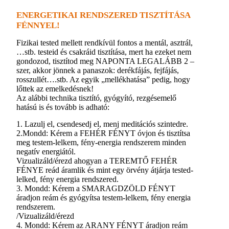
ENERGETIKAI RENDSZERED TISZTÍTÁSA
FÉNNYEL!
Fizikai tested mellett rendkívül fontos a mentál, asztrál,
…stb. testeid és csakráid tisztítása, mert ha ezeket nem
gondozod, tisztítod meg NAPONTA LEGALÁBB 2 –
szer, akkor jönnek a panaszok: derékfájás, fejfájás,
rosszullét….stb. Az egyik „mellékhatása” pedig, hogy
lőttek az emelkedésnek!
Az alábbi technika tisztító, gyógyító, rezgésemelő
hatású is és tovább is adható:
1. Lazulj el, csendesedj el, menj meditációs szintedre.
2.Mondd: Kérem a FEHÉR FÉNYT óvjon és tisztítsa
meg testem-lelkem, fény-energia rendszerem minden
negatív energiától.
Vizualizáld/érezd ahogyan a TEREMTŐ FEHÉR
FÉNYE reád áramlik és mint egy örvény átjárja tested-
lelked, fény energia rendszered.
3. Mondd: Kérem a SMARAGDZÖLD FÉNYT
áradjon reám és gyógyítsa testem-lelkem, fény energia
rendszerem.
/Vizualizáld/érezd
4. Mondd: Kérem az ARANY FÉNYT áradjon reám