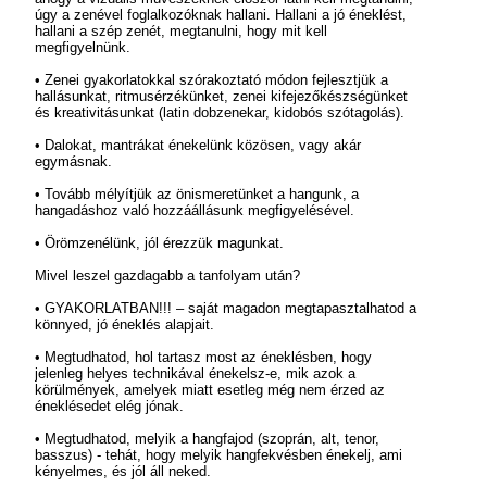
úgy a zenével foglalkozóknak hallani. Hallani a jó éneklést,
hallani a szép zenét, megtanulni, hogy mit kell
megfigyelnünk.
• Zenei gyakorlatokkal szórakoztató módon fejlesztjük a
hallásunkat, ritmusérzékünket, zenei kifejezőkészségünket
és kreativitásunkat (latin dobzenekar, kidobós szótagolás).
• Dalokat, mantrákat énekelünk közösen, vagy akár
egymásnak.
• Tovább mélyítjük az önismeretünket a hangunk, a
hangadáshoz való hozzáállásunk megfigyelésével.
• Örömzenélünk, jól érezzük magunkat.
Mivel leszel gazdagabb a tanfolyam után?
• GYAKORLATBAN!!! – saját magadon megtapasztalhatod a
könnyed, jó éneklés alapjait.
• Megtudhatod, hol tartasz most az éneklésben, hogy
jelenleg helyes technikával énekelsz-e, mik azok a
körülmények, amelyek miatt esetleg még nem érzed az
éneklésedet elég jónak.
• Megtudhatod, melyik a hangfajod (szoprán, alt, tenor,
basszus) - tehát, hogy melyik hangfekvésben énekelj, ami
kényelmes, és jól áll neked.