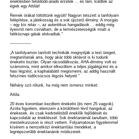
éneklésben feloldódó-áradó érzetek ... és lám, küldtek az
égiek egy Attilát!
Remek órákat töltöttünk együtt! Nagyon tetszett a tanfolyam
felépítése, a játékosság és a sok újszerű élmény. A mozgás
– egy kis relax –, az autentikus hangadások ... eddig még
ilyesmit nem csináltam, de a természetességük miatt a
hétköznapi gátak elolvadtak."
-----------------
„A tanfolyamon tanított technikák megnyitják a test üregeit,
megtanítanak arra, hogy akár több oktávot is ki tudunk
énekelni tisztán. Olyan rácsodálkozás, AHA-élmény volt ez
számomra, mint amikor elkezdtem a teljes jógalégzést és a
hasi légzést, a kaphalabátit megismerni, az addig használt
felszínes tüdőcsúcsos légzés helyett."
Néhány szó rólunk, ha még nem ismersz minket:
Attila
20 éves koromban kezdtem énekelni (és nem 25 vagyok).
Azóta figyelem, elemzem a körülöttem lévő hangokat, az
énekesek, és csak kedvtelésből éneklők fejlődését és
kapcsolatát az énekléssel. Sok énektanárnál tanultam, több
mesterkurzuson is részt vettem. Folyamatosan figyelemmel
kísérem a nemzetközi énektanítási trendeket, a
legnépszerűbb énektanárok módszereit.