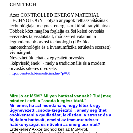
CEM-TECH
Azaz CONTROLLED ENERGY MATERIAL
TECHNOLOGY – olyan anyagok felhasználásának
technológiája, melynek energiastruktúrái irányíthatóak.
Többek közt magába foglalja az ősi keleti orvoslás
évezredes tapasztalatait, módszereit valamint a
legmodernebb orvosi technológia (köztük a
nanotechnológia és a kvantumfizika területén szerzett)
vívmányait.
Nevezhetjük tehát az egyesített orvoslás
„képviselőjének” - mely a tradicionális és a modern
orvoslás sikeres ötvözete.
http://cemtech.biomedicina.hu/?p=60
Mire jó az MSM? Milyen hatásai vannak? Tudj meg
mindent erről a “csoda kiegészítőről.”
Mi lenne, ha azt mondanám, hogy létezik egy
úgynevezett „csoda-kiegészítő”, amely segíthet
csökkenteni a gyulladást, leküzdeni a stressz és a
fájdalom hatásait, emelni az immunrendszer
hatékonyságát és növelni az energiaszintet?
Érdekelne? Akkor tudnod kell az MSM-ről.