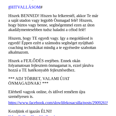
#
HITVALLÁSOM
#
Hiszek BENNED! Hiszen ha felkerestél, akkor Te már
a saját utadon vagy legjobb Önmagad felé! Hiszem,
hogy biztos vagy benne, segítségemmel ezen az úton
akadálymentesebben tudsz haladni a célod felé!
Hiszem, hogy TE egyedi vagy. Igy a megoldásod is
egyedi! Éppen ezért a számodra segítséget nyújtható
coaching technikákat mindig a te egyénedre szabottan
alkalmazom.
Hiszek a FEJLŐDÉS erejében. Ennek okán
folyamatosan fejlesztem önmagamat is, ezzel járulva
hozzá a TE hatékonyabb fejlesztésedhez.
*** ADJ TÖBBET, VALAMI ÚJAT
ÖNMAGADNAK! ***
Elérhető vagyok online, és idővel remélem újra
személyesen is.
ht
tps://www.facebook.com/slowlifekosacsilla/posts/2909261955
Kezdjünk el igazán ÉLNI!