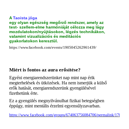
A
Taoista jóga
egy olyan egészség megőrző rendszer, amely az
test- szellem-elme harmóniáját célozza meg lágy
mozdulatokon/nyújtásokon, légzés technikákon,
valamint vizualizációs és meditációs
gyakorlatokon keresztül.
https://www.facebook.com/events/1905045262961439/
Miért is fontos az aura erősítése?
Egyéni energiarendszerünket nap mint nap érik
megterhelések és ütközések. Ha nem ismerjük a külső
erők hatását, energiarendszerünk gyengülésével
fizethetünk érte.
Ez a gyengülés megnyilvánulhat fizikai betegségben
éppúgy, mint mentális érzelmi egyensúlyzavarban.
https://www.facebook.com/groups/674063756084706/permalink/170513