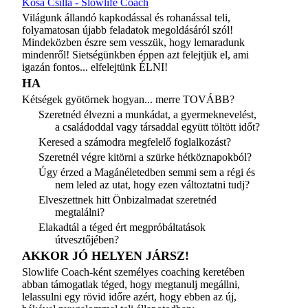
Kósa Csilla - Slowlife Coach
Világunk állandó kapkodással és rohanással teli,
folyamatosan újabb feladatok megoldásáról szól!
Mindeközben észre sem vesszük, hogy lemaradunk
mindenről! Sietségünkben éppen azt felejtjük el, ami
igazán fontos... elfelejtünk ÉLNI!
HA
Kétségek gyötörnek hogyan... merre TOVÁBB?
Szeretnéd élvezni a munkádat, a gyermeknevelést,
a családoddal vagy társaddal együtt töltött időt?
Keresed a számodra megfelelő foglalkozást?
Szeretnél végre kitörni a szürke hétköznapokból?
Úgy érzed a Magánéletedben semmi sem a régi és
nem leled az utat, hogy ezen változtatni tudj?
Elveszettnek hitt Önbizalmadat szeretnéd
megtalálni?
Elakadtál a téged ért megpróbáltatások
útvesztőjében?
AKKOR JÓ HELYEN JÁRSZ!
Slowlife Coach-ként személyes coaching keretében
abban támogatlak téged, hogy megtanulj megállni,
lelassulni egy rövid időre azért, hogy ebben az új,