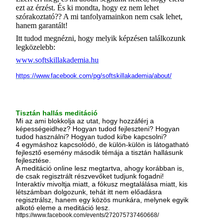
ezt az érzést. És ki mondta, hogy ez nem lehet
szórakoztató?? A mi tanfolyamainkon nem csak lehet,
hanem garantált!
Itt tudod megnézni, hogy melyik képzésen találkozunk
legközelebb:
www.softskillakademia.hu
https://www.facebook.com/pg/softskillakademia/about/
Tisztán hallás meditáció
Mi az ami blokkolja az utat, hogy hozzáférj a
képességeidhez? Hogyan tudod fejleszteni? Hogyan
tudod használni? Hogyan tudod ki/be kapcsolni?
4 egymáshoz kapcsolódó, de külön-külön is látogatható
fejlesztő esemény második témája a tisztán hallásunk
fejlesztése.
A meditáció online lesz megtartva, ahogy korábban is,
de csak regisztrált részvevőket tudjunk fogadni!
Interaktív mivoltja miatt, a fókusz megtalálása miatt, kis
létszámban dolgozunk, tehát itt nem előadásra
regisztrálsz, hanem egy közös munkára, melynek egyik
alkotó eleme a meditáció lesz.
https://www.facebook.com/events/272075737460668/