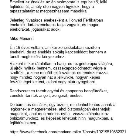
Emellett az éneklés az én számomra is egy belső, lelki
fejlődési út, amely úton nagyon figyelek, hogy a
tapasztalataimat megoszthassam másokkal.
Jelenleg hivatásos énekesként a Honvéd Férfikarban
énekelek, kirtanzenekarok tagja vagyok, és magán
énekórákat, jógaórákat adok.
Mikó Mariann
Én 16 éves voltam, amikor zeneiskolában kezdtem
énekelni, de az éneklés sokáig kapcsolódott bennem a
tanult megfelelési kényszerhez.
Viszont mikor rátaláltam a hang- és rezgésterápia világára,
új ajtók nyíltak bennem, összekapcsolódhatott végre a
szolfézs, a zene mögött rejlő számok és rendszer azzal,
hogy mindez hogyan hat a lelkünkre, hogyan képes
feszültséget kelteni, oldani vagy akár gyógyítani.
Rendszeresen tartok egyéni és csoportos hangfürdőket,
zenélek, tanítok angolt, zongorát, éneket.
De bármit is csinálok, úgy érzem, mindenhol fontos annak a
légkörnek a megteremtése, ahol biztonságban érezhetjük
magunkat, ahol meg merünk nyílni, visszatalálhatunk az
önbizalmunkhoz, és képesek lehetünk hinni magunkban, a
fejlődésünkben.
https://www.facebook.com/mariann.miko.7/posts/10219519852321692