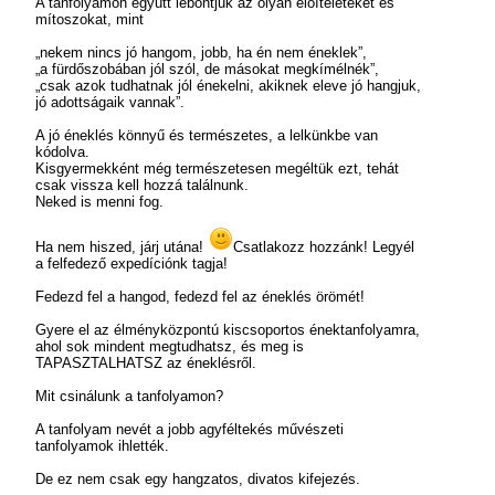
A tanfolyamon együtt lebontjuk az olyan előítéleteket és
mítoszokat, mint
„nekem nincs jó hangom, jobb, ha én nem éneklek”,
„a fürdőszobában jól szól, de másokat megkímélnék”,
„csak azok tudhatnak jól énekelni, akiknek eleve jó hangjuk,
jó adottságaik vannak”.
A jó éneklés könnyű és természetes, a lelkünkbe van
kódolva.
Kisgyermekként még természetesen megéltük ezt, tehát
csak vissza kell hozzá találnunk.
Neked is menni fog.
Ha nem hiszed, járj utána!
Csatlakozz hozzánk! Legyél
a felfedező expedíciónk tagja!
Fedezd fel a hangod, fedezd fel az éneklés örömét!
Gyere el az élményközpontú kiscsoportos énektanfolyamra,
ahol sok mindent megtudhatsz, és meg is
TAPASZTALHATSZ az éneklésről.
Mit csinálunk a tanfolyamon?
A tanfolyam nevét a jobb agyféltekés művészeti
tanfolyamok ihlették.
De ez nem csak egy hangzatos, divatos kifejezés.