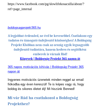
https://www.facebook.com/pg/slowlifekosacsilla/about/?
ref=page_internal
boldogsagprojekt365.hu
A legjobbat érdemled, ne érd be kevesebbel. Csatlakozz egy
tudatos és támogató önfejlesztő közösséghez! A Boldogság
Projekt Klubban nem csak az ország egyik legnagyobb
önfejlesztő tudástára, hanem kedves és segítőkész
emberek is várnak Rád!
Könyvek | Boldogság Projekt 365 napon át
365 napos motivációs kihívás | Boldogság Projekt 365
napon át
Ingyenes motivációs üzenetek minden reggel az email
fiókodba egy éven kereszül! Te is képes vagy rá, hogy
boldog és sikeres életet élj! Mi hiszünk Benned!
Mi vár Rád ha csatlakozol a Boldogság
Projekthez?