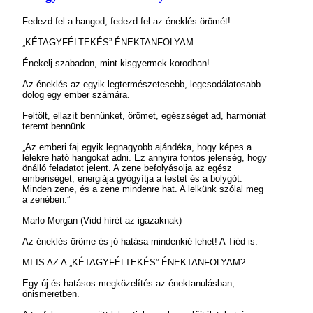
Fedezd fel a hangod, fedezd fel az éneklés örömét!
„KÉTAGYFÉLTEKÉS” ÉNEKTANFOLYAM
Énekelj szabadon, mint kisgyermek korodban!
Az éneklés az egyik legtermészetesebb, legcsodálatosabb
dolog egy ember számára.
Feltölt, ellazít bennünket, örömet, egészséget ad, harmóniát
teremt bennünk.
„Az emberi faj egyik legnagyobb ajándéka, hogy képes a
lélekre ható hangokat adni. Ez annyira fontos jelenség, hogy
önálló feladatot jelent. A zene befolyásolja az egész
emberiséget, energiája gyógyítja a testet és a bolygót.
Minden zene, és a zene mindenre hat. A lelkünk szólal meg
a zenében.”
Marlo Morgan (Vidd hírét az igazaknak)
Az éneklés öröme és jó hatása mindenkié lehet! A Tiéd is.
MI IS AZ A „KÉTAGYFÉLTEKÉS” ÉNEKTANFOLYAM?
Egy új és hatásos megközelítés az énektanulásban,
önismeretben.