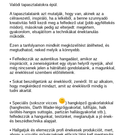
Valódi tapasztalatokra épül.
A tapasztalataink azt mutatják, hogy van, akinek az a
célravezető, inspiráló, ha a lelkéből, a benne szunnyadó
kreativitás felől kezdi meg a felfedező utat (jobb agyféltekés
módon), másoknak pedig az elterjedt: megértem,
gyakorolom, elsajátítom a technikákat énektanulás
működik.
Ezen a tanfolyamon mindkét megközelítést átélheted, és
megtudhatod, neked melyik a könnyebb.
• Felfedezzük az autentikus hangadást, amikor az
inspirációt, a zeneiségünket egy olyan helyről nyerjük, ahol
még nincsenek jelen a hátráltató gondolataink, a magunkkal,
az énekléssel szembeni előítéleteink.
• Sokat beszélgetünk az éneklésről, zenéről. Itt az alkalom,
hogy megkérdezd mindazt, amit az éneklésről mindig is
tudni akartál.
• Speciális (sokszor vicces
) hangképző gyakorlatokkal
(hangfestés, Darth Wader-légzőgyakorlat, lufifújás, halk
üvöltés-hangos suttogás, partizán hallásgyakorlat stb.),
felfedezzük a hangunkat, testünket, megtanuljuk a jó ének-
és beszédtechnika alapjait.
• Hallgatjuk és elemezzük profi énekesek produkcióit, mert,
ahogy a vizuális művészeknek először látni kell megtanulni,