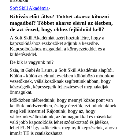
másokkal
Soft Skill Akadémia
·
Kihívás előtt állsz? Többet akarsz kihozni
magadból? Többet akarsz elérni az életben,
de azt érzed, hogy ehhez fejlődnöd kell?
A Soft Skill Akadémiát azért hoztuk létre, hogy a
kapcsolódáshoz eszközöket adjunk a kezedbe.
Kapcsolódáshoz magaddal, a környezeteddel és a
küldetéseddel.
De kik is vagyunk mi?
Szia, itt Gabi és Laura, a Soft Skill Akadémia alapítói.
Külön - külön az elmúlt években különböző módokon
vezetőknek, vállalkozóknak segítettünk abban, hogy
készségeik, képességeik fejlesztésével meghaladják
önmagukat.
Időközben ráébredtünk, hogy mennyi közös pont van
kettőnk módszereiben, és úgy éreztük, ezt mindenkinek
meg kell ismernie! Rájöttünk, hogy az, hogy
változunk/változtatunk, az önmagunkkal és másokkal
való jobb kapcsolódás lehet szórakoztató és játékos,
lehet FUN! Így születettek meg nyílt képzéseink, ahova
immár TE is csatlakozhatsz.