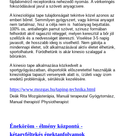
fájdalomérző receptorokra nehezedő nyomás. A vérkeringés
fokozódásával javul a szöveti anyagcsere.
A kineziológiai tape tulajdonságait tekintve közel azonos az
emberi bőrrel. Semmilyen gyógyszert, vagy kémiai anyagot
nem tartalmaz, hisz a célja nem is hatóanyag bejuttatás.
100% os, antiallergén pamut szövet, szinusz formában
felhordott akril ragasztó réteggel, melyen keresztül a bőr jól
szellőzik és a nedvességet átereszti. Viselése 3-5 napig
javasolt, de hosszabb ideig is viselhető. Nem gátolja a
mindennapi életet, sőt alkalmazásával aktív életet élhetünk,
sportolhatunk. Fürödhetünk is akár kinesio szalaggal a
bőrünkön.
A kinesio tape alkalmazása közkedvelt a
sportgyógyászatban, élsportolók előszeretettel használják a
kineziológiai tapaszt versenyeik alatt is, ízületi vagy izom
eredetű problémájuk, sérülésük kezelésére.
https://www.mozgas.hu/taping-technika.html
Deák Rita Mozgásterápia, Manuál terapeuta/ Gyógytornász,
Manual therapist/ Physiotherapist
Éneköröm - élmény központú -
kétagyféltekés énektanfolyamok