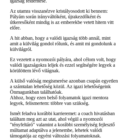
igazság felderítése.
Az utamra visszanézve kristályosodott ki bennem:
Pályám során irányváltóként, újrakezdőként és
útkeresőként mindig is az emberekbe vetett hitem vitt
előre.
A hit abban, hogy a valódi igazság több annál, mint
amit a külvilág gondol rólunk, és amit mi gondolunk a
külvilágról.
Ez vezetett a nyomozói pályára, ahol célom volt, hogy
valódi igazságokra leljek és ezzel segítségére legyek a
körülöttem lévő világnak.
A külső valóság megismerése azonban csupán egyetlen
a számtalan lehetőség közül. Az igazi lehetőségeink
Önmagunkban találhatóak.
Ahhoz, hogy ezen belső folyamatok igazi mentora
legyek, felismertem: többre van szükség.
Ismét feladva korábbi karrieremet: a coach hivatásban
találtam meg azt az utat, ahol végül a nyomozói
"tényfeltáró" valamint a korábbi személyiség fejlesztő
múltamat adaptálva a jelenembe, lehetek valódi
támogatója az egyéni változási folyamatoknak.