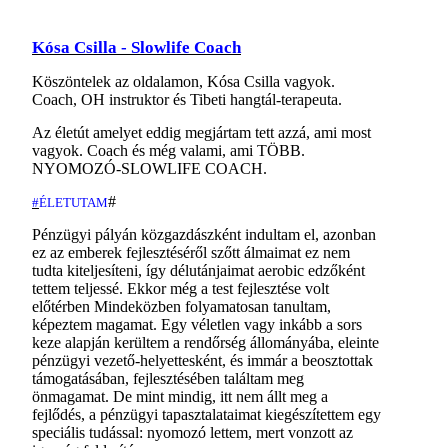
Kósa Csilla - Slowlife Coach
Köszöntelek az oldalamon, Kósa Csilla vagyok.
Coach, OH instruktor és Tibeti hangtál-terapeuta.
Az életút amelyet eddig megjártam tett azzá, ami most
vagyok. Coach és még valami, ami TÖBB.
NYOMOZÓ-SLOWLIFE COACH.
#
#
ÉLETUTAM
Pénzügyi pályán közgazdászként indultam el, azonban
ez az emberek fejlesztéséről szőtt álmaimat ez nem
tudta kiteljesíteni, így délutánjaimat aerobic edzőként
tettem teljessé. Ekkor még a test fejlesztése volt
előtérben Mindeközben folyamatosan tanultam,
képeztem magamat. Egy véletlen vagy inkább a sors
keze alapján kerültem a rendőrség állományába, eleinte
pénzügyi vezető-helyettesként, és immár a beosztottak
támogatásában, fejlesztésében találtam meg
önmagamat. De mint mindig, itt nem állt meg a
fejlődés, a pénzügyi tapasztalataimat kiegészítettem egy
speciális tudással: nyomozó lettem, mert vonzott az