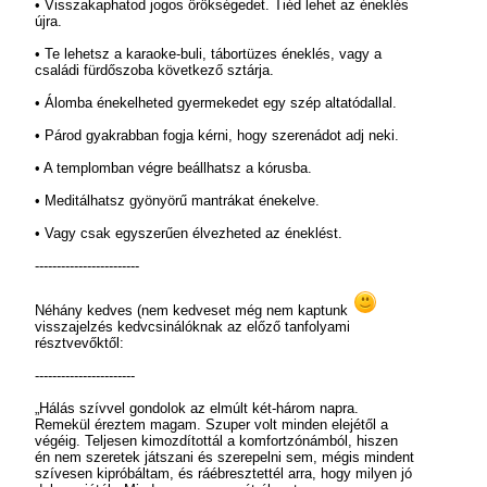
• Visszakaphatod jogos örökségedet. Tiéd lehet az éneklés
újra.
• Te lehetsz a karaoke-buli, tábortüzes éneklés, vagy a
családi fürdőszoba következő sztárja.
• Álomba énekelheted gyermekedet egy szép altatódallal.
• Párod gyakrabban fogja kérni, hogy szerenádot adj neki.
• A templomban végre beállhatsz a kórusba.
• Meditálhatsz gyönyörű mantrákat énekelve.
• Vagy csak egyszerűen élvezheted az éneklést.
------------------------
Néhány kedves (nem kedveset még nem kaptunk
visszajelzés kedvcsinálóknak az előző tanfolyami
résztvevőktől:
-----------------------
„Hálás szívvel gondolok az elmúlt két-három napra.
Remekül éreztem magam. Szuper volt minden elejétől a
végéig. Teljesen kimozdítottál a komfortzónámból, hiszen
én nem szeretek játszani és szerepelni sem, mégis mindent
szívesen kipróbáltam, és ráébresztettél arra, hogy milyen jó