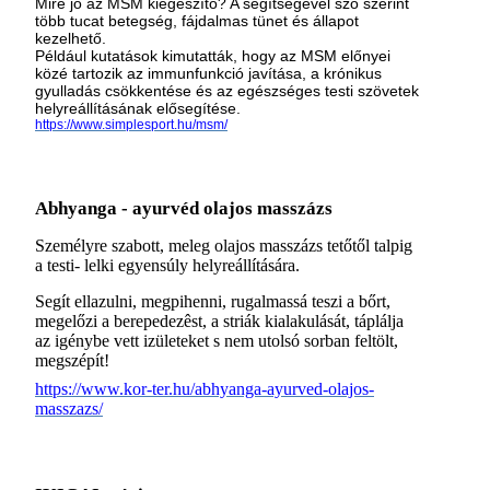
Mire jó az MSM kiegészítő? A segítségével szó szerint
több tucat betegség, fájdalmas tünet és állapot
kezelhető.
Például kutatások kimutatták, hogy az MSM előnyei
közé tartozik az immunfunkció javítása, a krónikus
gyulladás csökkentése és az egészséges testi szövetek
helyreállításának elősegítése.
https://www.simplesport.hu/msm/
Abhyanga - ayurvéd olajos masszázs
Személyre szabott, meleg olajos masszázs tetőtől talpig
a testi- lelki egyensúly helyreállítására.
Segít ellazulni, megpihenni, rugalmassá teszi a bőrt,
megelőzi a berepedezêst, a striák kialakulását, táplálja
az igénybe vett izületeket s nem utolsó sorban feltölt,
megszépít!
https://www.kor-ter.hu/abhyanga-ayurved-olajos-
masszazs/