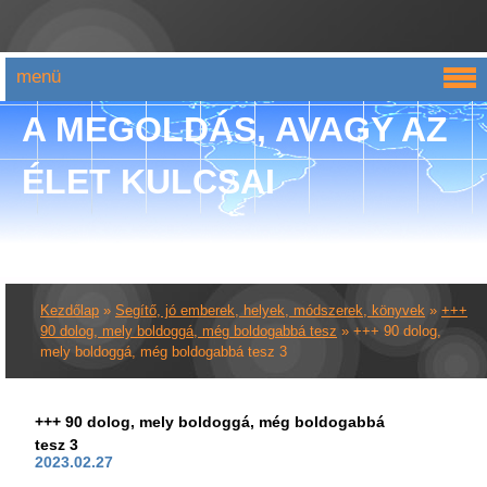
menü
A MEGOLDÁS, AVAGY AZ
ÉLET KULCSAI
Kezdőlap
»
Segítő, jó emberek, helyek, módszerek, könyvek
»
+++
90 dolog, mely boldoggá, még boldogabbá tesz
»
+++ 90 dolog,
mely boldoggá, még boldogabbá tesz 3
+++ 90 dolog, mely boldoggá, még boldogabbá
tesz 3
2023.02.27