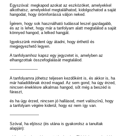
Egyszóval: megkapod azokat az eszközöket, amelyekkel
alkothatsz, amelyekkel megtalálhatod, kidolgozhatod a saját
hangodat, hogy örömforrássá váljon neked.
Ígérem, hogy sok használható tudással leszel gazdagabb,
és az is lehet, hogy már a tanfolyam alatt megtalálod a saját
könnyed hangod, a lelked hangját.
Igyekszünk mindent úgy átadni, hogy érthető és
megjegyezhető legyen.
A tanfolyamhoz kapsz egy jegyzetet is, amelyben az
elhangzottak összefoglalását megtalálod.
-----------------------
A tanfolyamra jöhetsz teljesen kezdőként is, és akkor is, ha
már haladóbbnak érzed magad. Az sem gond, ha úgy érzed,
nincsen éneklésre alkalmas hangod, sőt még a beszéd is
fáraszt,
és ha úgy érzed, nincsen jó hallásod, mert valószínű, hogy
a tanfolyam végére kiderül, hogy ez nem így van.
------------------------
Szóval, ha eljössz (és utána is gyakorolsz a tanultak
alapján):