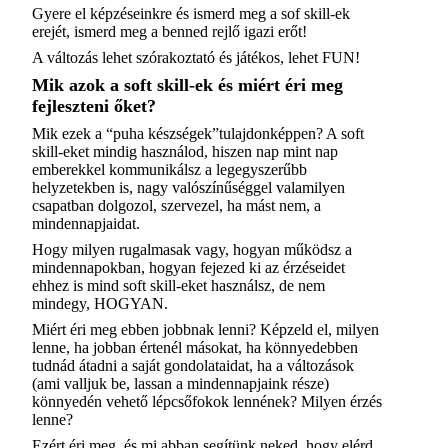
Gyere el képzéseinkre és ismerd meg a sof skill-ek
erejét, ismerd meg a benned rejlő igazi erőt!
A változás lehet szórakoztató és játékos, lehet FUN!
Mik azok a soft skill-ek és miért éri meg
fejleszteni őket?
Mik ezek a “puha készségek”tulajdonképpen? A soft
skill-eket mindig használod, hiszen nap mint nap
emberekkel kommunikálsz a legegyszerűbb
helyzetekben is, nagy valószínűséggel valamilyen
csapatban dolgozol, szervezel, ha mást nem, a
mindennapjaidat.
Hogy milyen rugalmasak vagy, hogyan működsz a
mindennapokban, hogyan fejezed ki az érzéseidet
ehhez is mind soft skill-eket használsz, de nem
mindegy, HOGYAN.
Miért éri meg ebben jobbnak lenni? Képzeld el, milyen
lenne, ha jobban értenél másokat, ha könnyedebben
tudnád átadni a saját gondolataidat, ha a változások
(ami valljuk be, lassan a mindennapjaink része)
könnyedén vehető lépcsőfokok lennének? Milyen érzés
lenne?
Ezért éri meg, és mi abban segítünk neked, hogy elérd