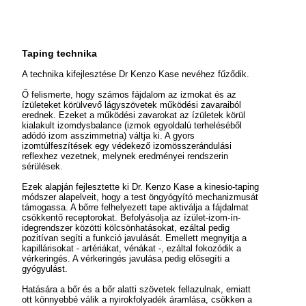
Taping technika
A technika kifejlesztése Dr Kenzo Kase nevéhez fűződik.
Ő felismerte, hogy számos fájdalom az izmokat és az
ízületeket körülvevő lágyszövetek működési zavaraiból
erednek. Ezeket a működési zavarokat az ízületek körül
kialakult izomdysbalance (izmok egyoldalú terheléséből
adódó izom asszimmetria) váltja ki. A gyors
izomtúlfeszítések egy védekező izomösszerándulási
reflexhez vezetnek, melynek eredményei rendszerin
sérülések.
Ezek alapján fejlesztette ki Dr. Kenzo Kase a kinesio-taping
módszer alapelveit, hogy a test öngyógyító mechanizmusát
támogassa. A bőrre felhelyezett tape aktiválja a fájdalmat
csökkentő receptorokat. Befolyásolja az ízület-izom-ín-
idegrendszer közötti kölcsönhatásokat, ezáltal pedig
pozitívan segíti a funkció javulását. Emellett megnyitja a
kapillárisokat - artériákat, vénákat -, ezáltal fokozódik a
vérkeringés. A vérkeringés javulása pedig elősegíti a
gyógyulást.
Hatására a bőr és a bőr alatti szövetek fellazulnak, emiatt
ott könnyebbé válik a nyirokfolyadék áramlása, csökken a