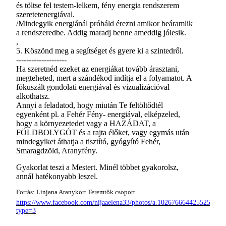
és töltse fel testem-lelkem, fény energia rendszerem
szeretetenergiával.
/Mindegyik energiánál próbáld érezni amikor beáramlik
a rendszeredbe. Addig maradj benne ameddig jólesik.
,
5. Köszönd meg a segítséget és gyere ki a szintedről.
--------------------
Ha szeretnéd ezeket az energiákat tovább árasztani,
megteheted, mert a szándékod indítja el a folyamatot. A
fókuszált gondolati energiával és vizualizációval
alkothatsz.
Annyi a feladatod, hogy miután Te feltöltődtél
egyenként pl. a Fehér Fény- energiával, elképzeled,
hogy a környezetedet vagy a HAZÁDAT, a
FÖLDBOLYGÓT és a rajta élőket, vagy egymás után
mindegyiket áthatja a tisztító, gyógyító Fehér,
Smaragdzöld, Aranyfény.
Gyakorlat teszi a Mestert. Minél többet gyakorolsz,
annál hatékonyabb leszel.
Forrás: Linjana Aranykort Teremtők csoport.
https://www.facebook.com/nijaaelena33/photos/a.102676664425525/244
type=3