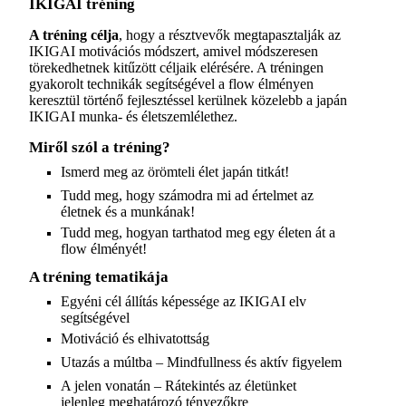
IKIGAI tréning
A tréning célja
, hogy a résztvevők megtapasztalják az
IKIGAI motivációs módszert, amivel módszeresen
törekedhetnek kitűzött céljaik elérésére. A tréningen
gyakorolt technikák segítségével a flow élményen
keresztül történő fejlesztéssel kerülnek közelebb a japán
IKIGAI munka- és életszemlélethez.
Miről szól a tréning?
Ismerd meg az örömteli élet japán titkát!
Tudd meg, hogy számodra mi ad értelmet az
életnek és a munkának!
Tudd meg, hogyan tarthatod meg egy életen át a
flow élményét!
A tréning tematikája
Egyéni cél állítás képessége az IKIGAI elv
segítségével
Motiváció és elhivatottság
Utazás a múltba – Mindfullness és aktív figyelem
A jelen vonatán – Rátekintés az életünket
jelenleg meghatározó tényezőkre