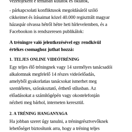
vezetőjeként e témában kutatok és oktatok,
- párkapcsolati konfliktusok megoldásáról szóló
cikkeimet és írásaimat közel 40.000 regisztrált magyar
házaspár olvassa hétről hétre heti hírlevelemben, és a
Facebookon is rendszeresen publikálok:
A tréningre való jelentkezésével egy rendkívül
értékes csomaghoz juthat hozzá:
1. TELJES ONLINE VIDEÓTRÉNING
Egy teljes élő tréningnek vagy 14 személyes tanácsadói
alkalomnak megfelelő 14 részes videóelőadás,
amelyből gyakorlatias tanácsokat ismerhet meg
szemléletes, szórakoztató, érthető stílusban. Az
előadásokat a számítógépén vagy okostelefonján
nézheti meg bárhol, interneten keresztül.
2. A TRÉNING HANGANYAGA
Ha jobban szeret úgy tanulni, a tréningrésztvevőknek
lehetőséget biztosítunk arra, hogy a tréning teljes