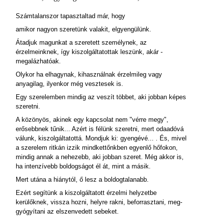
Számtalanszor tapasztaltad már, hogy
amikor nagyon szeretünk valakit, elgyengülünk.
Átadjuk magunkat a szeretett személynek, az
érzelmeinknek, így kiszolgáltatottak leszünk, akár -
megalázhatóak.
Olykor ha elhagynak, kihasználnak érzelmileg vagy
anyagilag, ilyenkor még vesztesek is.
Egy szerelemben mindig az veszít többet, aki jobban képes
szeretni.
A közönyös, akinek egy kapcsolat nem "vérre megy",
erősebbnek tűnik... Azért is félünk szeretni, mert odaadóvá
válunk, kiszolgáltatottá. Mondjuk ki: gyengévé... . És, mivel
a szerelem ritkán izzik mindkettőnkben egyenlő hőfokon,
mindig annak a nehezebb, aki jobban szeret. Még akkor is,
ha intenzívebb boldogságot él át, mint a másik.
Mert utána a hiánytól, ő lesz a boldogtalanabb.
Ezért segítünk a kiszolgáltatott érzelmi helyzetbe
kerülőknek, vissza hozni, helyre rakni, beforrasztani, meg-
gyógyítani az elszenvedett sebeket.