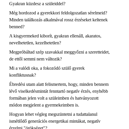
Gyakran küzdesz a szüleiddel?
Még hordozod a gyerekkori feldolgozatlan sérelmeid?
Minden találkozás alkalmával rossz érzéseket keltenek
benned?
A kisgyermeked kiborít, gyakran ellenáll, akaratos,
nevelhetetlen, kezelhetetlen?
Megpróbáltad szép szavakkal meggyőzni a szeretteidet,
de ettől semmi nem változik?
Mi a valódi oka, a fokozódó szülő gyerek
konfliktusnak?
Ébredési utam alatt felismertem, hogy, minden bennem
lévő viselkedésmintát fenntartó negatív érzés, enyhébb
formában jelen volt a szüleimben és hatványozott
módon megjelent a gyermekeimben is.
Hogyan lehet végleg megszüntetni a tudattalanul
ismétlődő generációs energetikai mintákat, negatív
érzelmi "örökséget"?