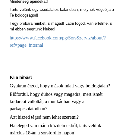
Mindenség ajándékát!
Tarts velünk egy csodálatos kalandban, melynek végcélja a
Te boldogságod!
Tégy próbára minket, s magad! Látni fogod, van értelme, s
mi ebben segítünk Neked!
https://www.facebook.com/pg/SorsSzerviz/about/?
ref=page_internal
Ki a hibás?
Gyakran érzed, hogy mások miatt vagy boldogtalan?
Előfordul, hogy dühös vagy magadra, mert ismét
kudarcot vallottál, a munkádban vagy a
párkapcsolatodban?
Azt hiszed téged nem lehet szeretni?
Ha eleged van már a küzdelmekből, tarts velünk
március 18-án a sorsfordító napon!