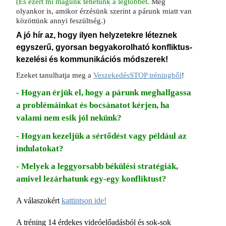
(És ezért mi magunk tehetünk a legtöbbet
. Még
olyankor is, amikor érzésünk szerint a párunk miatt van
közöttünk annyi feszültség.)
A jó hír az, hogy ilyen helyzetekre léteznek
egyszerű, gyorsan begyakorolható konfliktus-
kezelési és kommunikációs módszerek!
Ezeket tanulhatja meg a
VeszekedésSTOP tréningből
!
- Hogyan érjük el, hogy a párunk meghallgassa
a problémáinkat és bocsánatot kérjen, ha
valami nem esik jól nekünk?
- Hogyan kezeljük a sértődést vagy például az
indulatokat?
- Melyek a leggyorsabb békülési stratégiák,
amivel lezárhatunk egy-egy konfliktust?
A válaszokért
kattintson ide!
A tréning 14 érdekes videóelőadásból és sok-sok