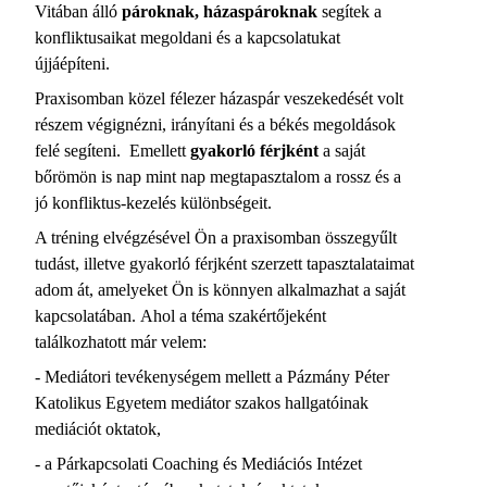
Vitában álló
pároknak, házaspároknak
segítek a
konfliktusaikat megoldani és a kapcsolatukat
újjáépíteni.
Praxisomban közel félezer házaspár veszekedését volt
részem végignézni, irányítani és a békés megoldások
felé segíteni. Emellett
gyakorló férjként
a saját
bőrömön is nap mint nap megtapasztalom a rossz és a
jó konfliktus-kezelés különbségeit.
A tréning elvégzésével Ön a praxisomban összegyűlt
tudást, illetve gyakorló férjként szerzett tapasztalataimat
adom át, amelyeket Ön is könnyen alkalmazhat a saját
kapcsolatában. Ahol a téma szakértőjeként
találkozhatott már velem:
- Mediátori tevékenységem mellett a Pázmány Péter
Katolikus Egyetem mediátor szakos hallgatóinak
mediációt oktatok,
- a Párkapcsolati Coaching és Mediációs Intézet