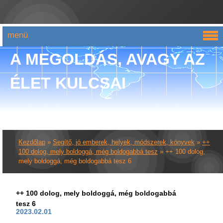
menü
A MEGOLDÁS, AVAGY AZ
ÉLET KULCSAI
Kezdőlap
»
Segítő, jó emberek, helyek, módszerek, könyvek
»
++
100 dolog, mely boldoggá, még boldogabbá tesz
»
++ 100 dolog,
mely boldoggá, még boldogabbá tesz 6
++ 100 dolog, mely boldoggá, még boldogabbá
tesz 6
2023.02.01