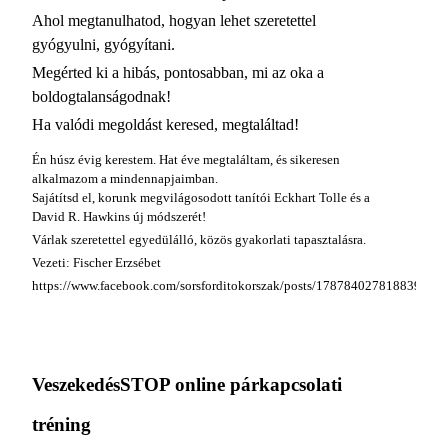
Ahol megtanulhatod, hogyan lehet szeretettel
gyógyulni, gyógyítani.
Megérted ki a hibás, pontosabban, mi az oka a
boldogtalanságodnak!
Ha valódi megoldást keresed, megtaláltad!
Én húsz évig kerestem. Hat éve megtaláltam, és sikeresen
alkalmazom a mindennapjaimban.
Sajátítsd el, korunk megvilágosodott tanítói Eckhart Tolle és a
David R. Hawkins új módszerét!
Várlak szeretettel egyedülálló, közös gyakorlati tapasztalásra.
Vezeti: Fischer Erzsébet
https://www.facebook.com/sorsforditokorszak/posts/1787840278188396
VeszekedésSTOP online párkapcsolati
tréning