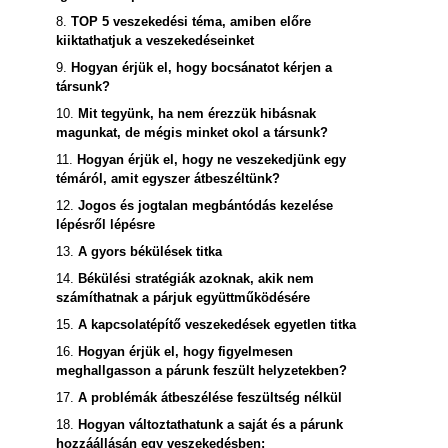
8.
TOP 5 veszekedési téma, amiben előre
kiiktathatjuk a veszekedéseinket
9.
Hogyan érjük el, hogy bocsánatot kérjen a
társunk?
10.
Mit tegyünk, ha nem érezzük hibásnak
magunkat, de mégis minket okol a társunk?
11.
Hogyan érjük el, hogy ne veszekedjünk egy
témáról, amit egyszer átbeszéltünk?
12.
Jogos és jogtalan megbántódás kezelése
lépésről lépésre
13.
A gyors békülések titka
14.
Békülési stratégiák azoknak, akik nem
számíthatnak a párjuk együttműködésére
15.
A kapcsolatépítő veszekedések egyetlen titka
16.
Hogyan érjük el, hogy figyelmesen
meghallgasson a párunk feszült helyzetekben?
17.
A problémák átbeszélése feszültség nélkül
18.
Hogyan változtathatunk a saját és a párunk
hozzáállásán egy veszekedésben: