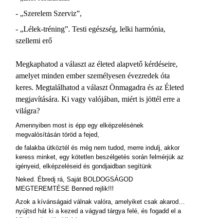
- „Szerelem Szerviz”,
- „Lélek-tréning”. Testi egészség, lelki harmónia,
szellemi erő
Megkaphatod a választ az életed alapvető kérdéseire,
amelyet minden ember személyesen évezredek óta
keres. Megtalálhatod a választ Önmagadra és az Életed
megjavítására. Ki vagy valójában, miért is jöttél erre a
világra?
Amennyiben most is épp egy elképzelésének
megvalósításán töröd a fejed,
de falakba ütköztél és még nem tudod, merre indulj, akkor
keress minket, egy kötetlen beszélgetés során felmérjük az
igényeid, elképzeléseid és gondjaidban segítünk
Neked. Ébredj rá, Saját BOLDOGSÁGOD
MEGTEREMTÉSE Benned rejlik!!!
Azok a kívánságaid válnak valóra, amelyiket csak akarod…
nyújtsd hát ki a kezed a vágyad tárgya felé, és fogadd el a