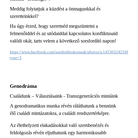
Meddig folytatjuk a küzdést a önmagunkkal és
szeretteinkkel?
Ha úgy érzed, hogy szeretnéd megszüntetni a
felmenőiddel és az utódaiddal kapcsolatos konfliktusaid
valódi okát, tarts velem a következő sorsfordító napon!
https://www.facebook.com/sorsforditokorszak/photos/a.1453032421669
type=3
Genodráma
Családunk – Választásaink - Transzgenerációs mintáink
A genodramatikus munka révén ráláthatunk a bennünk
élő családi mintázatokra, a családi rendszertérképre.
Az élethelyzeti elakadásokkal való szembenézés és
feldolgozás révén eljuthatunk egy harmonikusabb