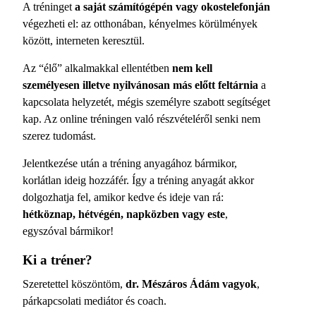
A tréninget
a saját számítógépén vagy okostelefonján
végezheti el: az otthonában, kényelmes körülmények
között, interneten keresztül.
Az “élő” alkalmakkal ellentétben
nem kell
személyesen illetve nyilvánosan más előtt feltárnia
a
kapcsolata helyzetét, mégis személyre szabott segítséget
kap. Az online tréningen való részvételéről senki nem
szerez tudomást.
Jelentkezése után a tréning anyagához bármikor,
korlátlan ideig hozzáfér. Így a tréning anyagát akkor
dolgozhatja fel, amikor kedve és ideje van rá:
hétköznap, hétvégén, napközben vagy este
,
egyszóval bármikor!
Ki a tréner?
Szeretettel köszöntöm,
dr. Mészáros Ádám vagyok
,
párkapcsolati mediátor és coach.