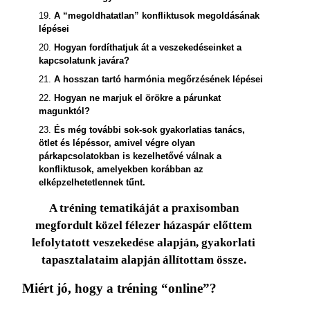
19.
A “megoldhatatlan” konfliktusok megoldásának
lépései
20.
Hogyan fordíthatjuk át a veszekedéseinket a
kapcsolatunk javára?
21.
A hosszan tartó harmónia megőrzésének lépései
22.
Hogyan ne marjuk el örökre a párunkat
magunktól?
23.
És még további sok-sok gyakorlatias tanács,
ötlet és lépéssor, amivel végre olyan
párkapcsolatokban is kezelhetővé válnak a
konfliktusok, amelyekben korábban az
elképzelhetetlennek tűnt.
A tréning tematikáját a praxisomban
megfordult közel félezer házaspár előttem
lefolytatott veszekedése alapján, gyakorlati
tapasztalataim alapján állítottam össze.
Miért jó, hogy a tréning “online”?