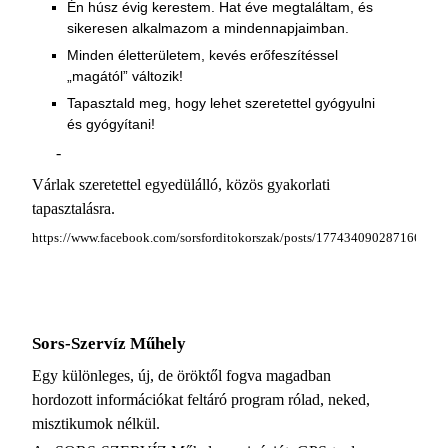
Én húsz évig kerestem. Hat éve megtaláltam, és
sikeresen alkalmazom a mindennapjaimban.
Minden életterületem, kevés erőfeszítéssel
„magától” változik!
Tapasztald meg, hogy lehet szeretettel gyógyulni
és gyógyítani!
-
Várlak szeretettel egyedülálló, közös gyakorlati
tapasztalásra.
https://www.facebook.com/sorsforditokorszak/posts/1774340902871667
Sors-Szervíz Műhely
Egy különleges, új, de öröktől fogva magadban
hordozott információkat feltáró program rólad, neked,
misztikumok nélkül.