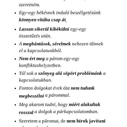
szeretném.
Egy-egy békésnek induló beszélgetésünk
könnyen vitába csap át
.
Lassan sikerül kibékülni
egy-egy
összetűzés után.
A
megbántások, sérelmek
nehezen tűnnek
el a kapcsolatunkból.
Nem ért meg
a párom egy-egy
konfliktushelyzetben.
Túl sok a
szőnyeg alá söpört problémánk
a
kapcsolatukban.
Fontos dolgokat évek óta
nem tudunk
a párommal.
megbeszélni
Meg akarom tudni, hogy
miért alakultak
a dolgok a párkapcsolatomban.
rosszul
Szeretem a páromat, de
nem bírok javítani