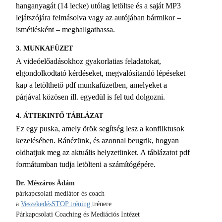
hanganyagát (14 lecke) utólag letöltse és a saját MP3
lejátszójára felmásolva vagy az autójában bármikor –
ismétlésként – meghallgathassa.
3. MUNKAFÜZET
A videóelőadásokhoz gyakorlatias feladatokat,
elgondolkodtató kérdéseket, megvalósítandó lépéseket
kap a letölthető pdf munkafüzetben, amelyeket a
párjával közösen ill. egyedül is fel tud dolgozni.
4. ÁTTEKINTŐ TÁBLÁZAT
Ez egy puska, amely örök segítség lesz a konfliktusok
kezelésében. Ránézünk, és azonnal beugrik, hogyan
oldhatjuk meg az aktuális helyzetünket. A táblázatot pdf
formátumban tudja letölteni a számítógépére.
Dr. Mészáros Ádám
párkapcsolati mediátor és coach
a
VeszekedésSTOP tréning
trénere
Párkapcsolati Coaching és Mediációs Intézet