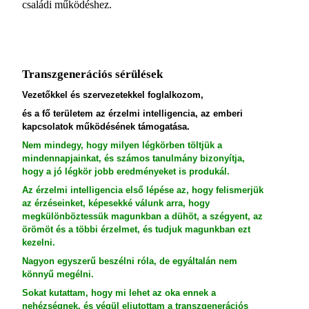
családi működéshez.
Transzgenerációs sérülések
Vezetőkkel és szervezetekkel foglalkozom,
és a fő területem az érzelmi intelligencia, az emberi
kapcsolatok működésének támogatása.
Nem mindegy, hogy milyen légkörben töltjük a
mindennapjainkat, és számos tanulmány bizonyítja,
hogy a jó légkör jobb eredményeket is produkál.
Az érzelmi intelligencia első lépése az, hogy felismerjük
az érzéseinket, képesekké válunk arra, hogy
megkülönböztessük magunkban a dühöt, a szégyent, az
örömöt és a többi érzelmet, és tudjuk magunkban ezt
kezelni.
Nagyon egyszerű beszélni róla, de egyáltalán nem
könnyű megélni.
Sokat kutattam, hogy mi lehet az oka ennek a
nehézségnek, és végül eljutottam a transzgenerációs