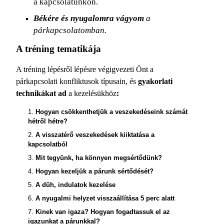
a kapcsolatunkon.
Békére és nyugalomra vágyom
a
párkapcsolatomban.
A tréning tematikája
A tréning lépésről lépésre végigvezeti Önt a
párkapcsolati konfliktusok típusain, és
gyakorlati
technikákat ad
a kezelésükhöz
:
1.
Hogyan csökkenthetjük a veszekedéseink számát
hétről hétre?
2.
A visszatérő veszekedések kiiktatása a
kapcsolatból
3.
Mit tegyünk, ha könnyen megsértődünk?
4.
Hogyan kezeljük a párunk sértődését?
5.
A düh, indulatok kezelése
6.
A nyugalmi helyzet visszaállítása 5 perc alatt
7.
Kinek van igaza? Hogyan fogadtassuk el az
igazunkat a párunkkal?