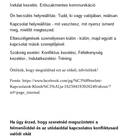
Indulat kezelés: Erőszakmentes kommunikáció
Ön becsülés helyreállítás: Tudd, ki vagy valójában, reálisan.
Kapcsolat helyreállítás - mit veszítesz, mit nyersz ismerd
meg, mielőtt megteszed.
Elbeszélgetések személyesen külön - külön, majd együtt a
kapcsolat másik szereplőjével.
Szükség esetén: Konfliktus kezelési, Féltékenység
kezelési-, Indulatkezelési- Tréning
Örülünk, hogy megtaláltad ezt az oldalt, üdvözlünk!
Forrás: https://www.facebook.com/pg/%C3%89rzelmi-
Kapcsolatok-Klinik%C3%A1ja-162594193920249/about/?
ref=page_internal
Ha úgy érzed, hogy szeretnéd megszüntetni a
felmenőiddel és az utódaiddal kapcsolatos konfliktusaid
valódi okát