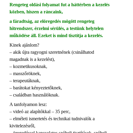
Rengeteg oldási folyamat fut a háttérben a kezelés
közben, hiszen a ráncaink,
a fáradtság, az elöregedés mögött rengeteg
hitrendszer, érzelmi sérülés, a testünk helytelen
működése áll. Ezeket is mind tisztítja a kezelés.
Kinek ajánlom?
– akik újra ragyogni szeretnének (csinálhatod
magadnak is a kezelést),
– kozmetikusoknak,
– masszőröknek,
– terapeutáknak,
– barátokat kényeztetőknek,
– családban használóknak.
A tanfolyamon lesz:
– videó az alapítókkal – 35 perc,
– elméleti ismertetés és technikai tudnivalók a
kivitelezésről,
– öregedéssel kapcsolatos szóbeli tisztítások, szóbeli