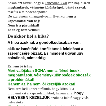
Sokan azt hiszik, hogy a
kapcsolatukkal
van baj, hiszen
megbántások, véleménykülönbségek, bántó szavak
feszítik a minddennapokat.
De szeretném kihangsúlyozni: ilyenkor
nem a
kapcsolattal van baj!
Nem is a párunkkal!
És főleg nem velünk!
De akkor hol a hiba?
A hiba azoknak a gondolkodásában van,
akik az ismétlődő konfliktusok feloldását a
szerencsére bízzák. És mindent ugyanúgy
csinálnak, mint eddig.
Ez nem jó irány!
Mert valójában SOHA nem a félreértések,
megbántások, véleménykülönbségek okozzák
a problémákat!
Hanem az, ha nem jól kezeljük azokat!
Nem arra kell koncentrálunk, hogy kiirtsuk a
problémákat a kapcsolatunkból, hanem arra,
hogy
HELYESEN KEZELJÜK
azokat a bántó vagy vitás
helyzeteket!