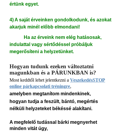
értünk egyet.
4) A saját érveinken gondolkodunk, és azokat
akarjuk minél előbb elmondani!
Ha az érveink nem elég hatásosak,
indulattal vagy sértődéssel próbáljuk
megerősíteni a helyzetünket.
Hogyan tudunk ezeken változtatni
magunkban és a PÁRUNKBAN is?
Most keddtől lehet jelentkezni a
VeszekedésSTOP
online párkapcsolati tréningre
,
amelyben megtanítom mindenkinek,
hogyan tudja a feszült, bántó, megértés
nélküli helyzeteket békéssé alakítani.
A megfelelő tudással bárki megnyerhet
minden vitát úgy,