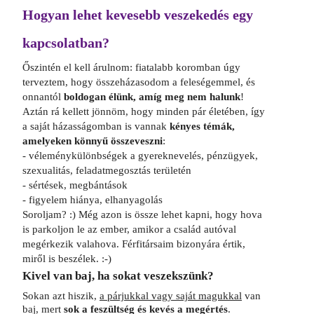
Hogyan lehet kevesebb veszekedés egy
kapcsolatban?
Őszintén el kell árulnom: fiatalabb koromban úgy
terveztem, hogy összeházasodom a feleségemmel, és
onnantól
boldogan élünk, amíg meg nem halunk
!
Aztán rá kellett jönnöm, hogy minden pár életében, így
a saját házasságomban is vannak
kényes témák,
amelyeken könnyű összeveszni
:
- véleménykülönbségek a gyereknevelés, pénzügyek,
szexualitás, feladatmegosztás területén
- sértések, megbántások
- figyelem hiánya, elhanyagolás
Soroljam? :) Még azon is össze lehet kapni, hogy hova
is parkoljon le az ember, amikor a család autóval
megérkezik valahova. Férfitársaim bizonyára értik,
miről is beszélek. :-)
Kivel van baj, ha sokat veszekszünk?
Sokan azt hiszik,
a párjukkal vagy saját magukkal
van
baj, mert
sok a feszültség és kevés a megértés
.