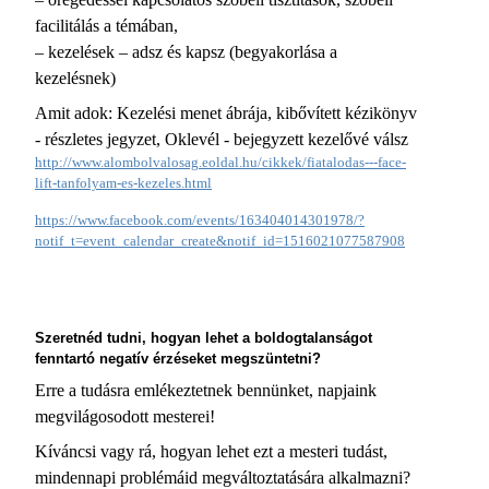
facilitálás a témában,
– kezelések – adsz és kapsz (begyakorlása a
kezelésnek)
Amit adok: Kezelési menet ábrája, kibővített kézikönyv
- részletes jegyzet, Oklevél - bejegyzett kezelővé válsz
http://www.alombolvalosag.eoldal.hu/cikkek/fiatalodas---face-
lift-tanfolyam-es-kezeles.html
https://www.facebook.com/events/163404014301978/?
notif_t=event_calendar_create&notif_id=1516021077587908
Szeretnéd tudni, hogyan lehet a boldogtalanságot
fenntartó negatív érzéseket megszüntetni?
Erre a tudásra emlékeztetnek bennünket, napjaink
megvilágosodott mesterei!
Kíváncsi vagy rá, hogyan lehet ezt a mesteri tudást,
mindennapi problémáid megváltoztatására alkalmazni?