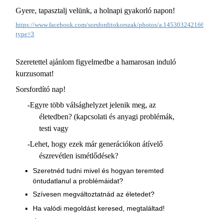
Gyere, tapasztalj velünk, a holnapi gyakorló napon!
https://www.facebook.com/sorsforditokorszak/photos/a.1453032421669
type=3
Szeretettel ajánlom figyelmedbe a hamarosan induló
kurzusomat!
Sorsfordító nap!
-Egyre több válsághelyzet jelenik meg, az
életedben? (kapcsolati és anyagi problémák,
testi vagy
-Lehet, hogy ezek már generációkon átívelő
észrevétlen ismétlődések?
Szeretnéd tudni mivel és hogyan teremted
öntudatlanul a problémáidat?
Szívesen megváltoztatnád az életedet?
Ha valódi megoldást keresed, megtaláltad!