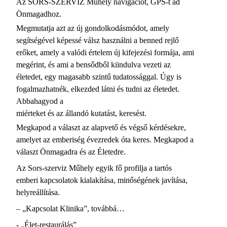
Az SORS-SZERVÍZ Műhely navigációt, GPS-t ad
Önmagadhoz.
Megmutatja azt az új gondolkodásmódot, amely
segítségével képessé válsz használni a benned rejlő
erőket, amely a valódi értelem új kifejezési formája, ami
megérint, és ami a bensődből kiindulva vezeti az
életedet, egy magasabb szintű tudatossággal. Úgy is
fogalmazhatnék, elkezded látni és tudni az életedet.
Abbahagyod a
miérteket és az állandó kutatást, keresést.
Megkapod a választ az alapvető és végső kérdésekre,
amelyet az emberiség évezredek óta keres. Megkapod a
választ Önmagadra és az Életedre.
Az Sors-szerviz Műhely egyik fő profilja a tartós
emberi kapcsolatok kialakítása, minőségének javítása,
helyreállítása.
– „Kapcsolat Klinika”, továbbá…
- „Élet-restaurálás”