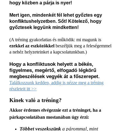
hogy közben a párja is nyer!
Mert igen, mindenkét fél lehet győztes egy
konfliktushelyzetben. Sőt! Kötelező, hogy
győztesek legyünk mindketten!
(A tréning gyakorlatias és működik: mi magunk is
ezekkel az eszközökkel
beszéljük meg a feleségemmel
a nehéz helyzeteinket a kapcsolatunkban.)
Hogy a konfliktusok helyett a békés,
figyelmes, megértő, elfogadó légkörű
megbeszélések vegyék át a főszerepet.
Találkozzunk kedden, addig is nézze meg a tréning
részleteit itt >>
Kinek való a tréning?
Akkor érdemes elvégeznie ezt a tréninget, ha a
párkapcsolatában mostanában úgy érzi:
Többet veszekszünk
a párommal, mint