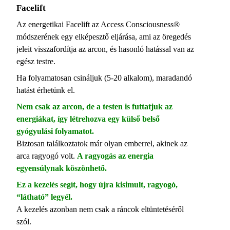
Facelift
Az energetikai Facelift az Access Consciousness®
módszerének egy elképesztő eljárása, ami az öregedés
jeleit visszafordítja az arcon, és hasonló hatással van az
egész testre.
Ha folyamatosan csináljuk (5-20 alkalom), maradandó
hatást érhetünk el.
Nem csak az arcon, de a testen is futtatjuk az
energiákat, így létrehozva egy külső belső
gyógyulási folyamatot.
Biztosan találkoztatok már olyan emberrel, akinek az
arca ragyogó volt.
A ragyogás az energia
egyensúlynak köszönhető.
Ez a kezelés segít, hogy újra kisimult, ragyogó,
“látható” legyél.
A kezelés azonban nem csak a ráncok eltüntetéséről
szól.