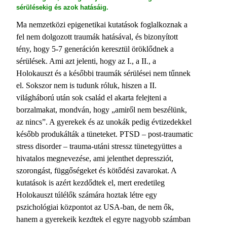
sérülésekig és azok hatásáig.
Ma nemzetközi epigenetikai kutatások foglalkoznak a
fel nem dolgozott traumák hatásával, és bizonyított
tény, hogy 5-7 generáción keresztül öröklődnek a
sérülések. Ami azt jelenti, hogy az I., a II., a
Holokauszt és a későbbi traumák sérülései nem tűnnek
el. Sokszor nem is tudunk róluk, hiszen a II.
világháború után sok család el akarta felejteni a
borzalmakat, mondván, hogy „amiről nem beszélünk,
az nincs”. A gyerekek és az unokák pedig évtizedekkel
később produkálták a tüneteket. PTSD – post-traumatic
stress disorder – trauma-utáni stressz tünetegyüttes a
hivatalos megnevezése, ami jelenthet depressziót,
szorongást, függőségeket és kötődési zavarokat. A
kutatások is azért kezdődtek el, mert eredetileg
Holokauszt túlélők számára hoztak létre egy
pszichológiai központot az USA-ban, de nem ők,
hanem a gyerekeik kezdtek el egyre nagyobb számban