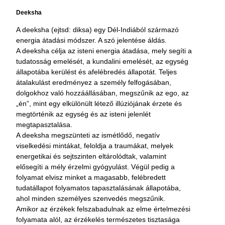
Deeksha
A deeksha (ejtsd: diksa) egy Dél-Indiából származó
energia átadási módszer. A szó jelentése áldás.
A deeksha célja az isteni energia átadása, mely segíti a
tudatosság emelését, a kundalini emelését, az egység
állapotába kerülést és afelébredés állapotát. Teljes
átalakulást eredményez a személy felfogásában,
dolgokhoz való hozzáállásában, megszűnik az ego, az
„én”, mint egy elkülönült létező illúziójának érzete és
megtörténik az egység és az isteni jelenlét
megtapasztalása.
A deeksha megszünteti az ismétlődő, negatív
viselkedési mintákat, feloldja a traumákat, melyek
energetikai és sejtszinten eltárolódtak, valamint
elősegíti a mély érzelmi gyógyulást. Végül pedig a
folyamat elvisz minket a magasabb, felébredett
tudatállapot folyamatos tapasztalásának állapotába,
ahol minden személyes szenvedés megszűnik.
Amikor az érzékek felszabadulnak az elme értelmezési
folyamata alól, az érzékelés természetes tisztasága