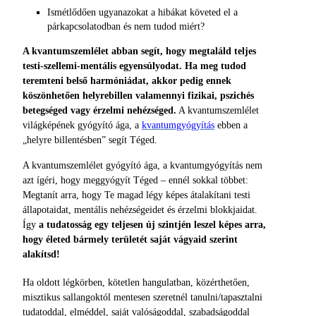
Ismétlődően ugyanazokat a hibákat követed el a
párkapcsolatodban és nem tudod miért?
A kvantumszemlélet abban segít, hogy megtaláld teljes
testi-szellemi-mentális egyensúlyodat. Ha meg tudod
teremteni belső harmóniádat, akkor pedig ennek
köszönhetően helyrebillen valamennyi fizikai, pszichés
betegséged vagy érzelmi nehézséged.
A kvantumszemlélet
világképének gyógyító ága, a
kvantumgyógyítás
ebben a
„helyre billentésben” segít Téged.
A kvantumszemlélet gyógyító ága, a kvantumgyógyítás nem
azt ígéri, hogy meggyógyít Téged – ennél sokkal többet:
Megtanít arra, hogy Te magad légy képes átalakítani testi
állapotaidat, mentális nehézségeidet és érzelmi blokkjaidat.
Így
a tudatosság egy teljesen új szintjén leszel képes arra,
hogy életed bármely területét saját vágyaid szerint
alakítsd!
Ha oldott légkörben, kötetlen hangulatban, közérthetően,
misztikus sallangoktól mentesen szeretnél tanulni/tapasztalni
tudatoddal, elméddel, saját valóságoddal, szabadságoddal