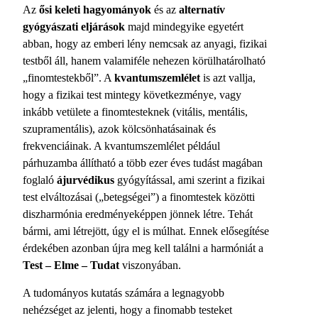
Az
ősi keleti hagyományok
és az
alternatív
gyógyászati eljárások
majd mindegyike egyetért
abban, hogy az emberi lény nemcsak az anyagi, fizikai
testből áll, hanem valamiféle nehezen körülhatárolható
„finomtestekből”. A
kvantumszemlélet
is azt vallja,
hogy a fizikai test mintegy következménye, vagy
inkább vetülete a finomtesteknek (vitális, mentális,
szupramentális), azok kölcsönhatásainak és
frekvenciáinak. A kvantumszemlélet például
párhuzamba állítható a több ezer éves tudást magában
foglaló
ájurvédikus
gyógyítással, ami szerint a fizikai
test elváltozásai („betegségei”) a finomtestek közötti
diszharmónia eredményeképpen jönnek létre. Tehát
bármi, ami létrejött, úgy el is múlhat. Ennek elősegítése
érdekében azonban újra meg kell találni a harmóniát a
Test – Elme – Tudat
viszonyában.
A tudományos kutatás számára a legnagyobb
nehézséget az jelenti, hogy a finomabb testeket