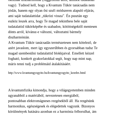
vagy). Tudnod kell, hogy a Kvantum Tükör tanácsadás nem
jóslás, hanem egy olyan ősi szufi módszeren alapuló eljárás,
ami saját tudatalattidat „tükrözi vissza”. Én pusztán egy
eszköz leszek arra, hogy Te magad tekinthess bele saját
tudatalattid tükörképébe és szabadon, kötöttségektől mentesen
dönts arról, kívánsz-e változni, változtatni bármely
diszharmónián.
A Kvantum Tükör tanácsadás természetesen nem kötelező, de
azért javaslom, mert így egyszerűbben és gyorsabban tudsz Te
magad szembesülni tudatalattid blokkjaival. Emellett kézzel
fogható, konkrét gyakorlatokkal segít, hogy nap mint nap,
máris tenni tudj a problémáid átalakításáért.
http://www.kvantumgyogyito.hu/kvantumgyogyito_kezeles.html
A kvantumfizika kimondja, hogy a világegyetemben minden
ugyanabból a matériából, nevezetesen energiából,
pontosabban elektromágneses rezgésekből áll. Ha rezgésünk
harmonikus, egészségesek és elégedettek vagyunk. Bizonyos
körülmények hatására azonban ez a harmónia felborulhat, ám