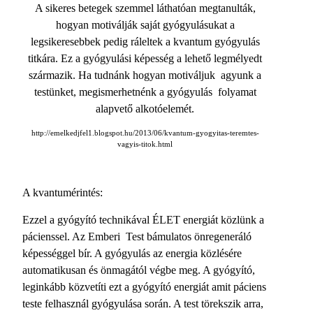
A sikeres betegek szemmel láthatóan megtanulták,
hogyan motiválják saját gyógyulásukat a
legsikeresebbek pedig ráleltek a kvantum gyógyulás
titkára. Ez a gyógyulási képesség a lehető legmélyedt
származik. Ha tudnánk hogyan motiváljuk agyunk a
testünket, megismerhetnénk a gyógyulás folyamat
alapvető alkotóelemét.
http://emelkedjfel1.blogspot.hu/2013/06/kvantum-gyogyitas-teremtes-
vagyis-titok.html
A kvantumérintés:
Ezzel a gyógyító technikával ÉLET energiát közlünk a
pácienssel. Az Emberi Test bámulatos önregeneráló
képességgel bír. A gyógyulás az energia közlésére
automatikusan és önmagától végbe meg. A gyógyító,
leginkább közvetíti ezt a gyógyító energiát amit páciens
teste felhasznál gyógyulása során. A test törekszik arra,