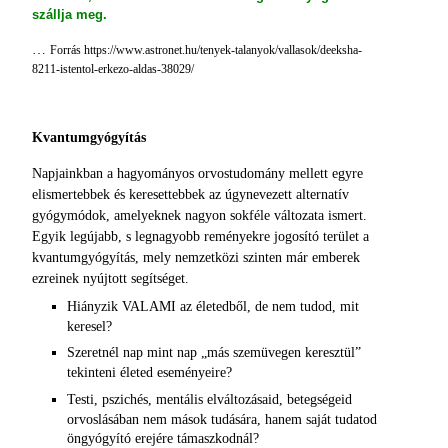
szállja meg.
…
Forrás https://www.astronet.hu/tenyek-talanyok/vallasok/deeksha-
8211-istentol-erkezo-aldas-38029/
Kvantumgyógyítás
Napjainkban a hagyományos orvostudomány mellett egyre
elismertebbek és keresettebbek az úgynevezett alternatív
gyógymódok, amelyeknek nagyon sokféle változata ismert.
Egyik legújabb, s legnagyobb reményekre jogosító terület a
kvantumgyógyítás, mely nemzetközi szinten már emberek
ezreinek nyújtott segítséget.
Hiányzik VALAMI az életedből, de nem tudod, mit
keresel?
Szeretnél nap mint nap „más szemüvegen keresztül”
tekinteni életed eseményeire?
Testi, pszichés, mentális elváltozásaid, betegségeid
orvoslásában nem mások tudására, hanem saját tudatod
öngyógyító erejére támaszkodnál?