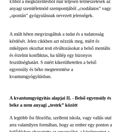
Ebből a megközelítésből már teljesen természetesek az
anyagi szemléletmód szempontjából „csodálatos” vagy
„spontán” gyógyulásnak nevezett jelenségek.
A múlt héten megvizsgáltuk a tudat és a tudatosság
kérdését. Jelen cikkben azt nézzük meg, miért és
miképpen okozhat testi elváltozásokat a belső mentális
és érzelmi konfliktus, ha túllép egy bizonyos
feszültséghatárt. S miért kikerülhetetlen a belső
egyensúly és béke megteremtése a
kvantumgyógyításban.
A kvantumgyógyítás alapjai II. - Belső egyensúly és
béke a nem anyagi „testek” között
A legtöbb ősi filozófia, szellemi iskola, vagy vallás utal
arra valamilyen formában, hogy az ember egy ponton a
fejlődésben elvesztette az egyensúlyt, a középpontot a