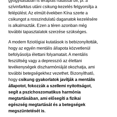
gyógyításában is terápiás hatással bír, pl. a
szívinfarktus utáni csikung-kezelés felgyorsítja a
felépülést. Az elmúlt években Kína szerte a
csikungot a rosszindulatú daganatok kezelésére
is alkalmazták. Ezen a téren azonban még
további tapasztalatok szerzése szükséges.
A modern fiziológiai kutatások is bebizonyították,
hogy az egyén mentális állapota közvetlenül
befolyásolja élettani folyamatait. A mentális
feszültség vagy a depresszió az élettani
tevékenységek diszharmóniáját okozhatja, ami
további betegségekhez vezethet. Bizonyítható,
hogy
csikung gyakorlatok javítják a mentális
állapotot, fokozzák a szellemi nyitottságot,
segít a pszichoszomatikus harmónia
megtartásában, ami elősegíti a fizikai
egészség megtartását és a betegségek
megszüntetését is.