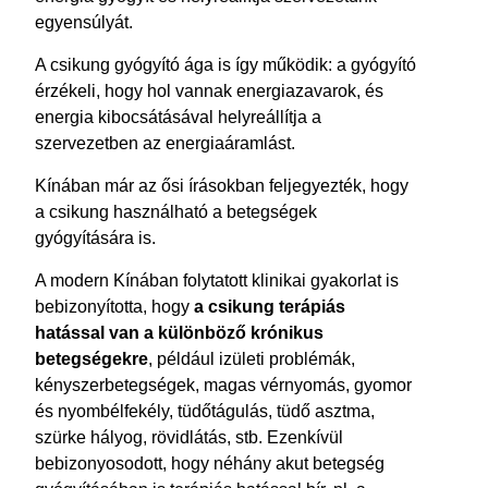
egyensúlyát.
A csikung gyógyító ága is így működik: a gyógyító
érzékeli, hogy hol vannak energiazavarok, és
energia kibocsátásával helyreállítja a
szervezetben az energiaáramlást.
Kínában már az ősi írásokban feljegyezték, hogy
a csikung használható a betegségek
gyógyítására is.
A modern Kínában folytatott klinikai gyakorlat is
bebizonyította, hogy
a csikung terápiás
hatással van a különböző krónikus
betegségekre
, például izületi problémák,
kényszerbetegségek, magas vérnyomás, gyomor
és nyombélfekély, tüdőtágulás, tüdő asztma,
szürke hályog, rövidlátás, stb. Ezenkívül
bebizonyosodott, hogy néhány akut betegség