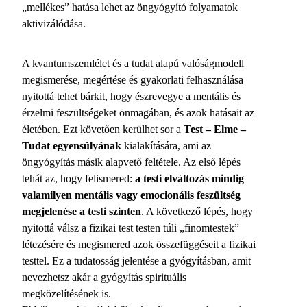
„mellékes” hatása lehet az öngyógyító folyamatok
aktivizálódása.
A kvantumszemlélet és a tudat alapú valóságmodell
megismerése, megértése és gyakorlati felhasználása
nyitottá tehet bárkit, hogy észrevegye a mentális és
érzelmi feszültségeket önmagában, és azok hatásait az
életében. Ezt követően kerülhet sor a
Test – Elme –
Tudat egyensúlyának
kialakítására, ami az
öngyógyítás másik alapvető feltétele. Az első lépés
tehát az, hogy felismered:
a testi elváltozás mindig
valamilyen mentális vagy emocionális feszültség
megjelenése a testi szinten
. A következő lépés, hogy
nyitottá válsz a fizikai test testen túli „finomtestek”
létezésére és megismered azok összefüggéseit a fizikai
testtel. Ez a tudatosság jelentése a gyógyításban, amit
nevezhetsz akár a gyógyítás spirituális
megközelítésének is.