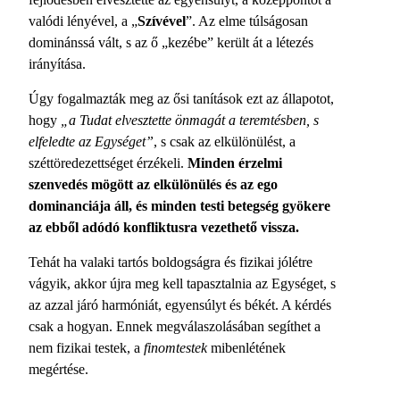
valódi lényével, a „
Szívével
”. Az elme túlságosan
dominánssá vált, s az ő „kezébe” került át a létezés
irányítása.
Úgy fogalmazták meg az ősi tanítások ezt az állapotot,
hogy
„a Tudat elvesztette önmagát a teremtésben, s
elfeledte az Egységet”
, s csak az elkülönülést, a
széttöredezettséget érzékeli.
Minden érzelmi
szenvedés mögött az elkülönülés és az ego
dominanciája áll, és minden testi betegség gyökere
az ebből adódó konfliktusra vezethető vissza.
Tehát ha valaki tartós boldogságra és fizikai jólétre
vágyik, akkor újra meg kell tapasztalnia az Egységet, s
az azzal járó harmóniát, egyensúlyt és békét. A kérdés
csak a hogyan. Ennek megválaszolásában segíthet a
nem fizikai testek, a
finomtestek
mibenlétének
megértése.