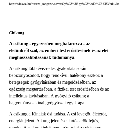
http://edesviz.hu/hu/ezo_magazin/rovat/Gy%C3%B3gy%C3%ADt%C3%B3/cikk/kvantum
Chikung
A csikung - egyszerűen meghatározva - az
életünkről szól, az emberi test erősítésének és az élet
meghosszabbításának tudománya
.
A csikung több évezredes gyakorlata során
bebizonyosodott, hogy rendkívül hatékony eszköz a
betegségek gyógyításában és megelőzésében, az
egészség megtartásában, a fizikai test erősítésében és az
intellektus javításában. A gyógyító csikung a
hagyományos kínai gyógyászat egyik ága.
A csikung a Kínaiak ősi tudása. A csi levegőt, életerőt,
energiát jelent. A kung jelentése: tartós erőkifejtés,
munka. A csikung tehát nem más, mint az életenergia