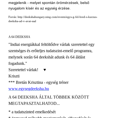
megjelenik - melyet spontán örömérzések, belső
nyugalom kísér és az egység érzése.
Forrás: http://deekshahungary.ning.com/events/egys-g-fel-bred-s-kurzus-
deeksha-ad-v-avat-ssal
A 64 DEEKSHA
"Indiai energiákkal feltöltődve várlak szeretettel egy
szentséges és erőteljes tudatszint-emelő programra,
melynek során 64 deekshát adunk és 64 áldást
fogadunk."
Szeretettel várlak!
♥
Kriszti
*** Bretán Krisztina - egység tréner
www.egysegdeeksha.hu
A 64 DEEKSHA ÁLTAL TÖBBEK KÖZÖTT
MEGTAPASZTALHATOD...
* a tudatszinted emelkedését