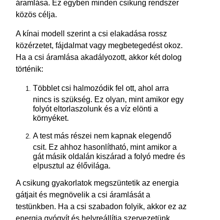
áramlása. Ez egyben minden csikung rendszer
közös célja.
A kínai modell szerint a csi elakadása rossz
közérzetet, fájdalmat vagy megbetegedést okoz.
Ha a csi áramlása akadályozott, akkor két dolog
történik:
Többlet csi halmozódik fel ott, ahol arra
nincs is szükség. Ez olyan, mint amikor egy
folyót eltorlaszolunk és a víz elönti a
környéket.
A test más részei nem kapnak elegendő
csit. Ez ahhoz hasonlítható, mint amikor a
gát másik oldalán kiszárad a folyó medre és
elpusztul az élővilága.
A csikung gyakorlatok megszüntetik az energia
gátjait és megnövelik a csi áramlását a
testünkben. Ha a csi szabadon folyik, akkor ez az
energia gyógyít és helyreállítja szervezetünk