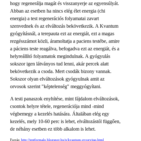
hogy regenerálja magát és visszanyerje az egyensúlyát.
Abban az esetben ha nincs elég élet energia (chi
energia) a test regenerációs folyamatai zavart
szenvednek és az elváltozás bekövetkezik. A Kvantum
gyógyításnál, a terepauta ezt az energiát, ezt a magas
rezgésszámot közli, áramoltatja a paciens testébe, amire
a páciens teste reagálva, befogadva ezt az energiát, és a
helyreállító folyamatok megindulnak. A gyógyulás
sokszor igen látványos tud lenni, akár percek alatt
bekövetkezik a csoda. Mert csodák bizony vannak.
Sokszor olyan elváltozások gyógyulnak amit az
orvosok szerint "képtelenség" meggyógyítani.
A testi panaszok enyhítése, mint fájdalom elváltozások,
csontok helyre tétele, regenerációja mind -mind
végbemegy a kezelés hatására. Általában elég egy
kezelés, mely 10-60 perc is lehet, elváltozástól függően,
de néhány esetben ez több alkalom is lehet.
Forrás:
http://testformalo.blogspot.hu/p/kvantum-gyogyitas.html