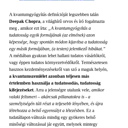
A kvantumgyógyítás definícióját legszebben talán
Deepak Chopra
, a világhírű orvos és író fogalmazta
meg , amikor ezt írta:
„A kvantumgyógyítás a
tudatosság egyik formájának (az elmének) azon
képessége, hogy spontán módon kijavítsa a tudatosság
egy másik formájában, (a testen) jelentkező hibákat.”
A médiában gyakran lehet hallani tudatos vásárlókról,
vagy éppen tudatos környezetvédőkről. Természetesen
hasznos kezdeményezésekről van szó a maguk helyén,
a kvantumszemlélet azonban teljesen más
értelemben használja a tudatosodás, tudatosság
kifejezéseket
. Arra a jelenségre utalunk vele,
amikor
valaki felismeri – akárcsak pillanatokra is - a
személyiségén túli részt a teljesebb lényében, és újra
létrehozza a belső egyensúlyt a létezésben
. Ez a
tudatállapot-változás mindig egy gyökeres belső
minőségi változással jár együtt, melynek mintegy