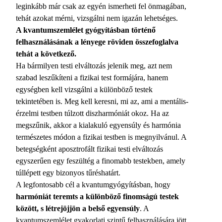
leginkább már csak az egyén ismerheti fel önmagában,
tehát azokat mérni, vizsgálni nem igazán lehetséges.
A kvantumszemlélet gyógyításban történő
felhasználásának a lényege röviden összefoglalva
tehát a következő.
Ha bármilyen testi elváltozás jelenik meg, azt nem
szabad leszűkíteni a fizikai test formájára, hanem
egységben kell vizsgálni a különböző testek
tekintetében is. Meg kell keresni, mi az, ami a mentális-
érzelmi testben túlzott diszharmóniát okoz. Ha az
megszűnik, akkor a kialakuló egyensúly és harmónia
természetes módon a fizikai testben is megnyilvánul. A
betegségként aposztrofált fizikai testi elváltozás
egyszerűen egy feszültég a finomabb testekben, amely
túllépett egy bizonyos tűréshatárt.
A legfontosabb cél a kvantumgyógyításban, hogy
harmóniát teremts a különböző finomságú testek
között, s létrejöjjön a belső egyensúly
. A
kvantumszemlélet gyakorlati szintű felhasználására jött