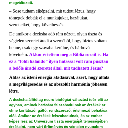
megváltozott.
– Sose tudtam elképzelni, mit tudott Jézus, hogy
tömegek dobták el a munkájukat, hazájukat,
szeretteiket, hogy követhessék.
De amikor a deeksha adó rám nézett, olyan tiszta és
végtelen szeretet áradt a szeméből, hogy biztos voltam
benne, csak egy szavába kerülne, és bárhová
követném.
Akkor értettem meg a Biblia sorait is. Ha
ez a “földi halandó” ilyen hatással volt rám pusztán
a belőle áradó szeretet által, mit tudhatott Jézus?
Áldás az isteni energia átadásával, azért, hogy általa
a megvilágosodás és az abszolút harmónia jöhessen
létre.
A deeksha állítólag neuro-biológiai változást idéz elő az
agyban, aminek hatására felszabadulnak az érzékek az
elme korlátozó, gátló, rendszerező, értelmező behatása
alól. Amikor az érzékek felszabadulnak, és az ember
képes lesz az Univerzum tiszta energiáját teljességében
érzékelni, nem várt örömérzés és végtelen nyugalom