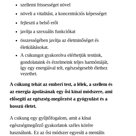
szellemi frissességet növel
növeli a vitalitást, a koncentrációs képességet
fejleszti a belső erőt
javítja a szexuális funkciókat
összességében javítja az életminőséget és
életkilátásokat.
A csikungot gyakorolva elérhetjük testünk,
gondolataink és érzelmeink teljes harmóniáját,
így egy energiával telt, egészségesebb élethez
vezethet.
A csikung tehát az emberi test, a lélek, a szellem és
az energia ápolásának egy ősi kínai módszere, ami
elősegíti az egészség-megőrzést a gyógyulást és a
hosszú életet.
A csikung egy gyűjtőfogalom, amit a kínai
egészségmegőrző gyakorlatok széles körére
használunk. Ez az ősi módszer egyesíti a mentális