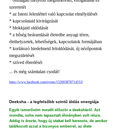
* önmagad mélyebb megismerését, elfogadását és
szeretetét
* az Isteni Jelenléttel való kapcsolat elmélyülését
* kapcsolataid kivirágzását
* blokkjaid oldódását
* a bőség beáramlását életedbe anyagi téren,
élethelyzetek, lehetőségek, kapcsolatok formájában
* korlátozó hiedelmeid feloldódását, új nézőpontok
megszületését
* szíved ébredését
... és még számtalan csodát!
https://www.facebook.com/events/152603878714553/
Deeksha - a legfelsőbb szintű áldás energiája
Egyik ismerősöm mesélt először a deeksháról. Azt
mondta, soha nem tapasztalt élményben volt része.
Addig is érezte, hogy új utakat kell keresnie, de amikor
találkozott azzal a bizonyos emberrel, az élete