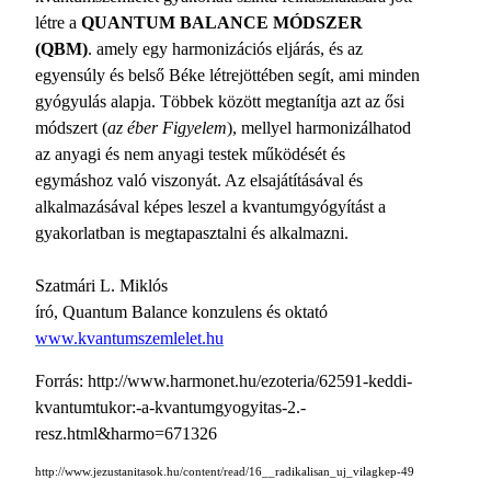
létre a
QUANTUM BALANCE MÓDSZER
(QBM)
. amely egy harmonizációs eljárás, és az
egyensúly és belső Béke létrejöttében segít, ami minden
gyógyulás alapja. Többek között megtanítja azt az ősi
módszert (
az éber Figyelem
), mellyel harmonizálhatod
az anyagi és nem anyagi testek működését és
egymáshoz való viszonyát. Az elsajátításával és
alkalmazásával képes leszel a kvantumgyógyítást a
gyakorlatban is megtapasztalni és alkalmazni.
Szatmári L. Miklós
író, Quantum Balance konzulens és oktató
www.kvantumszemlelet.hu
Forrás: http://www.harmonet.hu/ezoteria/62591-keddi-
kvantumtukor:-a-kvantumgyogyitas-2.-
resz.html&harmo=671326
http://www.jezustanitasok.hu/content/read/16__radikalisan_uj_vilagkep-49