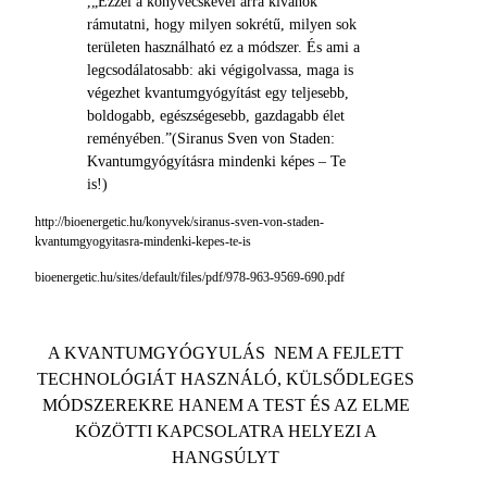
,„Ezzel a könyvecskével arra kívánok
rámutatni, hogy milyen sokrétű, milyen sok
területen használható ez a módszer. És ami a
legcsodálatosabb: aki végigolvassa, maga is
végezhet kvantumgyógyítást egy teljesebb,
boldogabb, egészségesebb, gazdagabb élet
reményében.”(Siranus Sven von Staden:
Kvantumgyógyításra mindenki képes – Te
is!)
http://bioenergetic.hu/konyvek/siranus-sven-von-staden-
kvantumgyogyitasra-mindenki-kepes-te-is
bioenergetic.hu/sites/default/files/pdf/978-963-9569-690.pdf
A KVANTUMGYÓGYULÁS NEM A FEJLETT
TECHNOLÓGIÁT HASZNÁLÓ, KÜLSŐDLEGES
MÓDSZEREKRE HANEM A TEST ÉS AZ ELME
KÖZÖTTI KAPCSOLATRA HELYEZI A
HANGSÚLYT