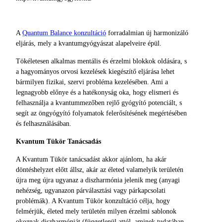
A
Quantum Balance konzultáció
forradalmian új harmonizáló
eljárás, mely a kvantumgyógyászat alapelveire épül.
Tökéletesen alkalmas mentális és érzelmi blokkok oldására, s
a hagyományos orvosi kezelések kiegészítő eljárása lehet
bármilyen fizikai, szervi probléma kezelésében. Ami a
legnagyobb előnye és a hatékonyság oka, hogy elismeri és
felhasználja a kvantummezőben rejlő gyógyító potenciált, s
segít az öngyógyító folyamatok felerősítésének megértésében
és felhasználásában.
Kvantum Tükör Tanácsadás
A Kvantum Tükör tanácsadást akkor ajánlom, ha akár
döntéshelyzet előtt állsz, akár az életed valamelyik területén
újra meg újra ugyanaz a diszharmónia jelenik meg (anyagi
nehézség, ugyanazon párválasztási vagy párkapcsolati
problémák). A Kvantum Tükör konzultáció célja, hogy
felmérjük, életed mely területén milyen érzelmi sablonok
okoznak diszharmóniát (függetlenül attól, aminek tudatában