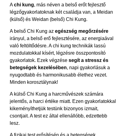
A
chi kung
, más néven a belső erőt fejlesztő
légzőgyakorlatoknak két családja van, a Meidan
(külső) és Weidan (belső) Chi Kung.
A belső Chi Kung az
egészség megőrzésére
irányul, a belső erő fejlesztésére, az energiaával
való feltöltődésre. A chi kung technikák lassú
mozdulatokkal kísért, légzésre összpontosító
gyakorlatok. Ezek végzése
segít a stressz és
betegségek kezelésében
, napi gyakorlásuk a
nyugodtabb és harmonikusabb élethez vezet.
Minden korosztálynak!
A külső Chi Kung a harcművészek számára
jelentős, a harci értéke miatt. Ezen gyakorlatokkal
kikeményíthetjük testünk bizonyos izmait,
csontjait. A test ez által ellenállóbb, edzettebb
lesz.
A fizikai test erősítésén és a betegségek