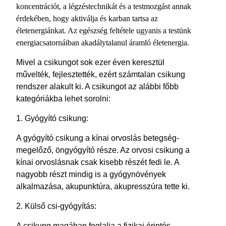
koncentrációt, a légzéstechnikát és a testmozgást annak
érdekében, hogy aktiválja és karban tartsa az
életenergiánkat. Az egészség feltétele ugyanis a testünk
energiacsatornáiban akadálytalanul áramló életenergia.
Mivel a csikungot sok ezer éven keresztül
művelték, fejlesztették, ezért számtalan csikung
rendszer alakult ki. A csikungot az alábbi főbb
kategóriákba lehet sorolni:
1. Gyógyító csikung:
A gyógyító csikung a kínai orvoslás betegség-
megelőző, öngyógyító része. Az orvosi csikung a
kínai orvoslásnak csak kisebb részét fedi le. A
nagyobb részt mindig is a gyógynövények
alkalmazása, akupunktúra, akupresszúra tette ki.
2. Külső csi-gyógyítás:
A csikung magában foglalja a fizikai érintés