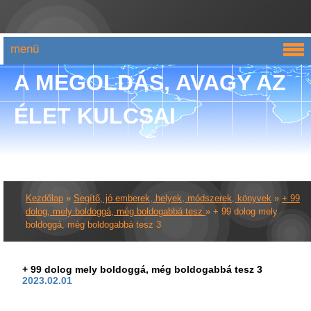
menü
A MEGOLDÁS, AVAGY AZ
ÉLET KULCSAI
Kezdőlap
»
Segítő, jó emberek, helyek, módszerek, könyvek
»
+ 99
dolog, mely boldoggá, még boldogabbá tesz
»
+ 99 dolog mely
boldoggá, még boldogabbá tesz 3
+ 99 dolog mely boldoggá, még boldogabbá tesz 3
2023.02.01