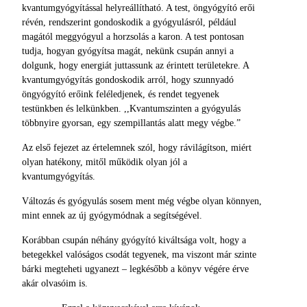
kvantumgyógyítással helyreállítható. A test, öngyógyító erői
révén, rendszerint gondoskodik a gyógyulásról, például
magától meggyógyul a horzsolás a karon. A test pontosan
tudja, hogyan gyógyítsa magát, nekünk csupán annyi a
dolgunk, hogy energiát juttassunk az érintett területekre. A
kvantumgyógyítás gondoskodik arról, hogy szunnyadó
öngyógyító erőink feléledjenek, és rendet tegyenek
testünkben és lelkünkben. ,,Kvantumszinten a gyógyulás
többnyire gyorsan, egy szempillantás alatt megy végbe.”
Az első fejezet az értelemnek szól, hogy rávilágítson, miért
olyan hatékony, mitől működik olyan jól a
kvantumgyógyítás.
Változás és gyógyulás sosem ment még végbe olyan könnyen,
mint ennek az új gyógymódnak a segítségével.
Korábban csupán néhány gyógyító kiváltsága volt, hogy a
betegekkel valóságos csodát tegyenek, ma viszont már szinte
bárki megteheti ugyanezt – legkésőbb a könyv végére érve
akár olvasóim is.