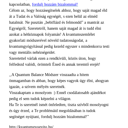
kapcsolatban,
fordulj hozzám bizalommal!
Célom az, hogy hozzásegítselek ahhoz, hogy saját magad éld
át a Tudat és a Valóság egységét, s ezen belül az elméd
hatalmát. Ne pusztán „bebiflázd és felmondd” a mantrát az
Egységről, Szeretetről, hanem saját magad át is tudd élni
azokat a hétköznapok folyamán! A kvantumszemlélet
gyakorlati módszerével növeld tudatosságodat, a
kvantumgyógyítással pedig kezeld egyszer s mindenkorra testi
vagy mentális nehézségeidet.
Szeretettel várlak ezen a rendkívüli, közös úton, hogy
felfedezd valódi, örömteli Éned és annak teremtő erejét!
,,A Quantum Balance Módszer visszaadta a hitem
önmagamban és abban, hogy képes vagyok úgy élni, ahogyan
igazán, a szívem mélyén szeretnék.
Visszakaptam a mosolyom :) Ennél csodálatosabb ajándékot
pedig el sem tudok képzelni a világon.
Ha Te is szeretnél ismét önfeledten, tiszta szívből mosolyogni
és úgy érzed, a Te problémáid megoldásában is tudok
segítséget nyújtani, fordulj hozzám bizalommal!”
http://kvantumgyogyito.hu/