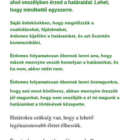
ahol veszélyben érzed a határaidat. Lehet,
hogy mindkettő egyszerre.
Saját érdekünkben, hogy megelőzzük a
csalódásokat, fájdalmakat,
érdemes kijelölni a határainkat, és azt őszintén
kommunikálni.
Érdemes folyamatosan ébernek lenni arra, hogy
mások mennyire veszik komolyan a határainkat, és
ha nem, akkor miért nem.
Érdemes folyamatosan ébernek lenni önmagunkra,
hogy ami most körülvesz, abban mennyire érezzük
jól magunkat, hogy nem veszítjük-e el mi magunk a
határainkat a történések közepette.
Határokra szükség van, hogy a lehető
legönazonosabb életet élhessük.