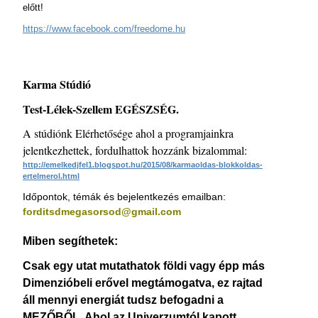
előtt!
https://www.facebook.com/freedome.hu
Karma Stúdió
Test-Lélek-Szellem EGÉSZSÉG.
A stúdiónk Elérhetősége ahol a programjainkra
jelentkezhettek, fordulhattok hozzánk bizalommal:
http://emelkedjfel1.blogspot.hu/2015/08/karmaoldas-blokkoldas-
ertelmerol.html
Időpontok, témák és bejelentkezés emailban:
forditsdmegasorsod@gmail.com
Miben segíthetek:
Csak egy utat mutathatok földi vagy épp más
Dimenzióbeli erővel megtámogatva, ez rajtad
áll mennyi energiát tudsz befogadni a
MEZŐBŐL. Ahol az Univerzumtól kapott