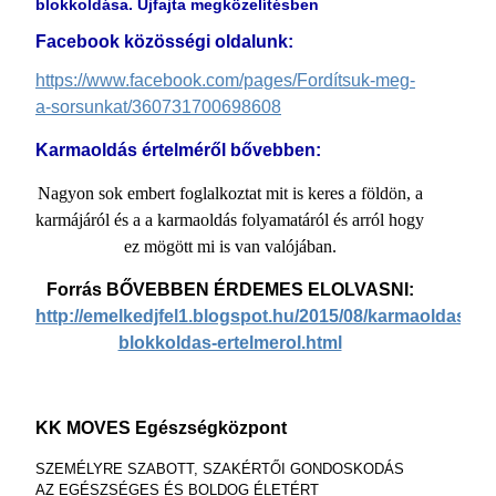
blokkoldása. Újfajta megközelítésben
Facebook közösségi oldalunk:
https://www.facebook.com/pages/Fordítsuk-meg-
a-sorsunkat/360731700698608
Karmaoldás értelméről bővebben:
Nagyon sok embert foglalkoztat mit is keres a földön, a
karmájáról és a a karmaoldás folyamatáról és arról hogy
ez mögött mi is van valójában.
Forrás BŐVEBBEN ÉRDEMES ELOLVASNI:
http://emelkedjfel1.blogspot.hu/2015/08/karmaoldas-
blokkoldas-ertelmerol.html
KK MOVES Egészségközpont
SZEMÉLYRE SZABOTT, SZAKÉRTŐI GONDOSKODÁS
AZ EGÉSZSÉGES ÉS BOLDOG ÉLETÉRT