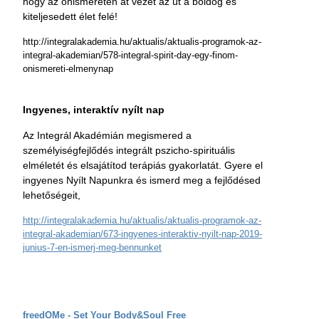
hogy az önismereten át vezet az út a boldog és
kiteljesedett élet felé!
http://integralakademia.hu/aktualis/aktualis-programok-az-
integral-akademian/578-integral-spirit-day-egy-finom-
onismereti-elmenynap
Ingyenes, interaktív nyílt nap
Az Integrál Akadémián megismered a
személyiségfejlődés integrált pszicho-spirituális
elméletét és elsajátítod terápiás gyakorlatát. Gyere el
ingyenes Nyílt Napunkra és ismerd meg a fejlődésed
lehetőségeit,
http://integralakademia.hu/aktualis/aktualis-programok-az-
integral-akademian/673-ingyenes-interaktiv-nyilt-nap-2019-
junius-7-en-ismerj-meg-bennunket
freedOMe - Set Your Body&Soul Free