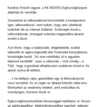
Kerekes Kristóf vagyok, a KK MOVES Egészségközpont
alapítója és vezetője.
Szeretettel és lelkesedéssel köszöntelek a honlapunkon.
Igen, lelkesedéssel, mert tudom, hogy nem véletlenül
sodortak ide az internet hullámai. Szükségét érzed a
változtatásnak, önmagad számára magasabbra akarod
emelni a lécet.
A jó hírem, hogy a tudatosabb, elégedettebb, ezáltal
teljesebb és egészségesebb élet Számodra karnyújtásnyi
közelségbe került. “Az ezer mérföldes út is egyetlen
lépéssel kezdődik”, azaz a választás – mint mindig – a
Tiéd, hogy a gondolati elhatározást cselekvés követi-e. Az
ajtónk nyitva áll előtted…
… s ha belépsz rajta, garantáltan egy új életszakaszod
veszi kezdetét. Az út végén az általad kitűzött célba érsz.
Bennünket az eredmény érdekel, amit motiváltan és
mosolyogva, közösen érünk el.
Egészségközpontunkban biztonsággal indulhatsz el, hiszen
az adottságaidhoz, életkörülményeidhez igazított, teljesen