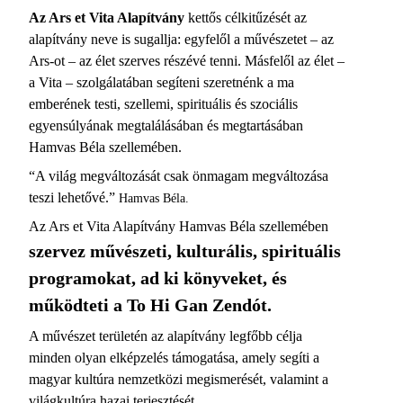
Az Ars et Vita Alapítvány
kettős célkitűzését az
alapítvány neve is sugallja: egyfelől a művészetet – az
Ars-ot – az élet szerves részévé tenni. Másfelől az élet –
a Vita – szolgálatában segíteni szeretnénk a ma
emberének testi, szellemi, spirituális és szociális
egyensúlyának megtalálásában és megtartásában
Hamvas Béla szellemében.
“A világ megváltozását csak önmagam megváltozása
teszi lehetővé.”
Hamvas Béla.
Az Ars et Vita Alapítvány Hamvas Béla szellemében
szervez művészeti, kulturális, spirituális
programokat, ad ki könyveket, és
működteti a To Hi Gan Zendót.
A művészet területén az alapítvány legfőbb célja
minden olyan elképzelés támogatása, amely segíti a
magyar kultúra nemzetközi megismerését, valamint a
világkultúra hazai terjesztését.