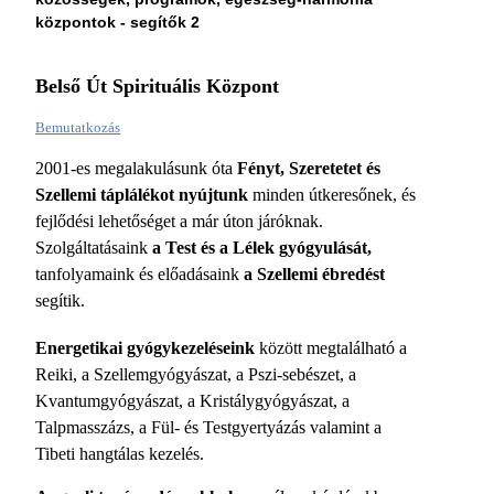
központok - segítők 2
Belső Út Spirituális Központ
Bemutatkozás
2001-es megalakulásunk óta
Fényt, Szeretetet és
Szellemi táplálékot nyújtunk
minden útkeresőnek, és
fejlődési lehetőséget a már úton járóknak.
Szolgáltatásaink
a Test és a Lélek gyógyulását,
tanfolyamaink és előadásaink
a Szellemi ébredést
segítik.
Energetikai gyógykezeléseink
között megtalálható a
Reiki, a Szellemgyógyászat, a Pszi-sebészet, a
Kvantumgyógyászat, a Kristálygyógyászat, a
Talpmasszázs, a Fül- és Testgyertyázás valamint a
Tibeti hangtálas kezelés.