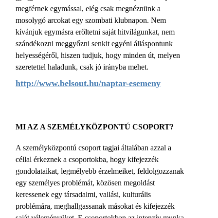
megférnek egymással, elég csak megnéznünk a
mosolygó arcokat egy szombati klubnapon. Nem
kívánjuk egymásra erőltetni saját hitvilágunkat, nem
szándékozni meggyőzni senkit egyéni álláspontunk
helyességéről, hiszen tudjuk, hogy minden út, melyen
szeretettel haladunk, csak jó irányba mehet.
http://www.belsout.hu/naptar-esemeny
MI AZ A SZEMÉLYKÖZPONTÚ CSOPORT?
A személyközpontú csoport tagjai általában azzal a
céllal érkeznek a csoportokba, hogy kifejezzék
gondolataikat, legmélyebb érzelmeiket, feldolgozzanak
egy személyes problémát, közösen megoldást
keressenek egy társadalmi, vallási, kulturális
problémára, meghallgassanak másokat és kifejezzék
saját véleményüket. E csoportokban az intenzív munka