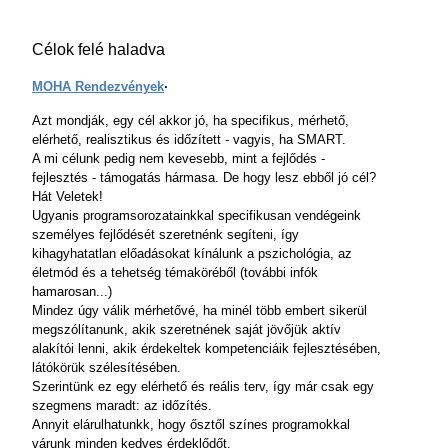
Célok felé haladva
MOHA Rendezvények
·
Azt mondják, egy cél akkor jó, ha specifikus, mérhető,
elérhető, realisztikus és időzített - vagyis, ha SMART.
A mi célunk pedig nem kevesebb, mint a fejlődés -
fejlesztés - támogatás hármasa. De hogy lesz ebből jó cél?
Hát Veletek!
Ugyanis programsorozatainkkal specifikusan vendégeink
személyes fejlődését szeretnénk segíteni, így
kihagyhatatlan előadásokat kínálunk a pszichológia, az
életmód és a tehetség témaköréből (további infók
hamarosan...)
Mindez úgy válik mérhetővé, ha minél több embert sikerül
megszólítanunk, akik szeretnének saját jövőjük aktív
alakítói lenni, akik érdekeltek kompetenciáik fejlesztésében,
látókörük szélesítésében.
Szerintünk ez egy elérhető és reális terv, így már csak egy
szegmens maradt: az időzítés.
Annyit elárulhatunkk, hogy ősztől színes programokkal
várunk minden kedves érdeklődőt.