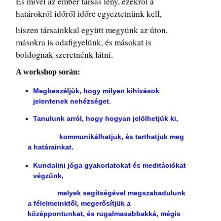
És mivel az ember társas lény, ezekről a
határokról időről időre egyeztetnünk kell,
hiszen társainkkal együtt megyünk az úton,
másokra is odafigyelünk, és másokat is
boldognak szeretnénk látni.
A workshop során:
Megbeszéljük, hogy milyen kihívások
jelentenek nehézséget.
Tanulunk arról, hogy hogyan jelölhetjük ki,
kommunikálhatjuk, és tarthatjuk meg
a határainkat.
Kundalini jóga gyakorlatokat és meditációkat
végzünk,
melyek segítségével megszabadulunk
a félelmeinktől, megerősítjük a
középpontunkat, és rugalmasabbakká, mégis