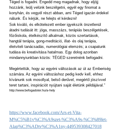
Téged is fogadni. Engedd meg magadnak, hogy eljöjj
hozzánk, leülj velünk beszélgetni, egyél egy finomat a
konyhán, és vegyél részt abban, ami Téged igazán érdekel
nálunk. És kérjük, ne felejts el kérdezni!
Sok kiváló, és elkötelezett ember igyekszik önzetlenül
átadni tudását itt: jóga, masszázs, terápiás beszélgetések,
főzőiskola, ételkészítő alkalmak, közös szertartások,
hangtál terápia, gong-meditáció, illat- és olaj terápia,
életviteli tanácsadás, numerológiai elemzés; a csapatunk
tudása és kreativitása hatalmas. Egy dolog azonban
mindannyiunkban közös: TÉGED szeretnénk befogadni.
Megértettük, hogy az egyéni változások az út az Emberiség
számára. Az egyéni változáshoz pedig kedv kell, ehhez
kívánunk sok mosollyal, belső derűvel, megértő jószívvel
teret tartani, inspirációt nyújtani saját életünk példájával.”
http://www.befogadoter.hu/a-hely
https://www.facebook.com/Ars-et-Vita-
M%C5%B1v%C3%A9szet-%C3%A9s-%C3%89let-
Alap%C3%ADtv%C3%A1ny-449539308427018