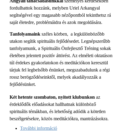
Angyali tanácsadásunkkal
személyes kérdésekben
fordulhattok hozzánk, melyben Uriel Arkangyal
segítségével egy magasabb nézőpontból tekinthetsz rá
saját életedre, problémáidra és azok megoldására.
Tanfolyamaink
széles körben, a legkülönbözőbb
utakon segítik spirituális fejlődésedet. Legnépszerűbb
tanfolyamunk, a Spirituális Önfejlesztő Tréning sokak
életében jelentett pozitív áttörést. Az elméleti oktatáson
túl érdekes gyakorlatokon és meditációkon keresztül
tárjuk fel legbelsőbb énünket, megszabadulunk a régi
rossz berögződéseinktől, melyek akadályozzák a
fejlődésünket.
Két hetente szombaton, nyitott klubunkon
az
érdeklődők előadásokat hallhatnak különböző
spirituális témákban, és lehetőség adódik a kötetlen
beszélgetésekre, közös meditációkra, mantrázásokra.
További információ