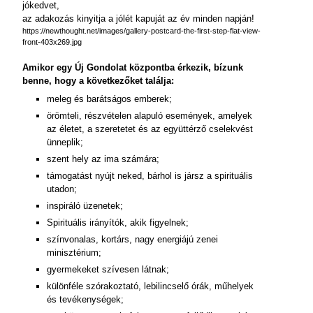
jókedvet,
az adakozás kinyitja a jólét kapuját az év minden napján!
https://newthought.net/images/gallery-postcard-the-first-step-flat-view-
front-403x269.jpg
Amikor egy Új Gondolat központba érkezik, bízunk
benne, hogy a következőket találja:
meleg és barátságos emberek;
örömteli, részvételen alapuló események, amelyek
az életet, a szeretetet és az együttérző cselekvést
ünneplik;
szent hely az ima számára;
támogatást nyújt neked, bárhol is jársz a spirituális
utadon;
inspiráló üzenetek;
Spirituális irányítók, akik figyelnek;
színvonalas, kortárs, nagy energiájú zenei
minisztérium;
gyermekeket szívesen látnak;
különféle szórakoztató, lebilincselő órák, műhelyek
és tevékenységek;