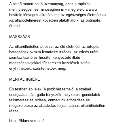
A belső motort hajtó üzemanyag, azaz a táplálék –
mennyiségben és minőségben is – megfelelő arányú
bevitele lényeges alkotóeleme az egészséges életmódnak.
Az állapotfelmérést követően alakítható ki az optimális
étrend.
MASSZÁZS
Az elkerülhetetlen stressz, az ülő életmód, az ortopéd
betegségek okozta izomfeszültségek, az edzés utáni
izomláz lazító és frissítő, kényeztető illatú
masszázsolajokkal fűszerezett kezelések során
enyhíthetőek, szüntethetőek meg.
MENTÁLHIGIÉNÉ
Ép testben ép lélek. A pszichét terhelő, a szabad
energiaáramlást gátló tényezők, helyzetek, gondolatok
felismerése és oldása, önmagunk elfogadása és
megszeretése az átalakulás folyamatának elkerülhetetlen
része.
https://kkmoves.net/