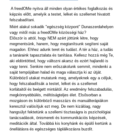
A freedOMe nyitva áll minden olyan értékes foglalkozás és
képzés előtt, amelyik a testet, lelket és szellemet hivatott
felszabadítani.
Miért alakul sokadik "egészség központ" Dunaszerdahelyen
vagy mitől más a freedOMe közösségi ház?
Először is attól, hogy NEM azért jöttünk létre, hogy
megmentsünk, hanem, hogy megtanítsunk segíteni saját
magadon. Ehhez adunk teret és tudást. A tér a ház, a tudás
a tanáraink tapasztalata és tanítása. Kellesz hozzá még Te,
aki eldöntötted, hogy változni akarsz és ezért hajlandó is
vagy tenni. Senkire nem erőszakolunk semmit, mindenki a
saját tempójában halad és maga választja ki az útját.
Különböző utakat mutatunk meg, amelyeknek egy a céljuk,
hogy felszabadítsák a testet, lelket és a szellemet
korlátaitól és beégett mintáitól. Az eredmény felszabadulás,
megkönnyebbülés, méltóságteljes élet. Elsősorban a
mozgáson és különböző masszázs és manuálterápiákon
keresztül valósítjuk ezt meg. De nem kizálóag, nagy
hangsúlyt fektetünk a szellemi tisztaságra is pszichológiai
tanácsadások, önismereti és kommunikációs képzések,
meditációk által. Továbbá kis konyhánk és épülő kertünk a
önellátásra és egészséges táplálkozásra buzdít.