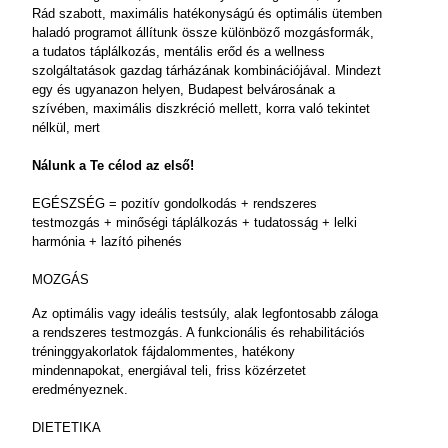
Rád szabott, maximális hatékonyságú és optimális ütemben
haladó programot állítunk össze különböző mozgásformák,
a tudatos táplálkozás, mentális erőd és a wellness
szolgáltatások gazdag tárházának kombinációjával. Mindezt
egy és ugyanazon helyen, Budapest belvárosának a
szívében, maximális diszkréció mellett, korra való tekintet
nélkül, mert
Nálunk a Te célod az első!
EGÉSZSÉG = pozitív gondolkodás + rendszeres
testmozgás + minőségi táplálkozás + tudatosság + lelki
harmónia + lazító pihenés
MOZGÁS
Az optimális vagy ideális testsúly, alak legfontosabb záloga
a rendszeres testmozgás. A funkcionális és rehabilitációs
tréninggyakorlatok fájdalommentes, hatékony
mindennapokat, energiával teli, friss közérzetet
eredményeznek.
DIETETIKA