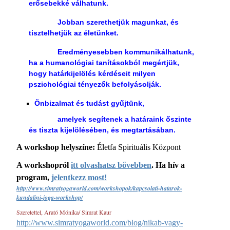
erősebekké válhatunk.
Jobban szerethetjük magunkat, és
tisztelhetjük az életünket.
Eredményesebben kommunikálhatunk,
ha a humanológiai tanításokból megértjük,
hogy határkijelölés kérdéseit milyen
pszichológiai tényezők befolyásolják.
Önbizalmat és tudást gyűjtünk,
amelyek segítenek a határaink őszinte
és tiszta kijelölésében, és megtartásában.
A workshop helyszíne:
Életfa Spirituális Központ
A workshopról
itt olvashatsz bővebben
. Ha hív a
program,
jelentkezz most!
http://www.simratyogaworld.com/workshopok/kapcsolati-hatarok-
kundalini-joga-workshop/
Szeretettel,
Arató Mónika/ Simrat Kaur
http://www.simratyogaworld.com/blog/nikab-vagy-