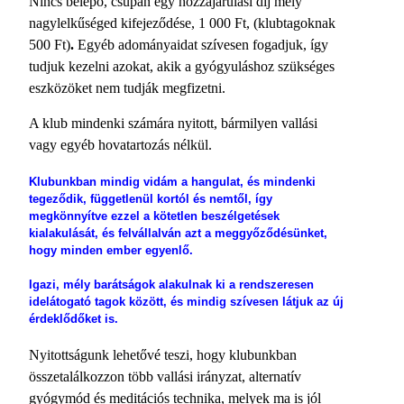
Nincs belépő, csupán egy hozzájárulási díj mely
nagylelkűséged kifejeződése, 1 000 Ft, (klubtagoknak
500 Ft)
.
Egyéb adományaidat szívesen fogadjuk, így
tudjuk kezelni azokat, akik a gyógyuláshoz szükséges
eszközöket nem tudják megfizetni.
A klub mindenki számára nyitott, bármilyen vallási
vagy egyéb hovatartozás nélkül.
Klubunkban mindig vidám a hangulat, és mindenki
tegeződik, függetlenül kortól és nemtől, így
megkönnyítve ezzel a kötetlen beszélgetések
kialakulását, és felvállalván azt a meggyőződésünket,
hogy minden ember egyenlő.
Igazi, mély barátságok alakulnak ki a rendszeresen
idelátogató tagok között, és mindig szívesen látjuk az új
érdeklődőket is.
Nyitottságunk lehetővé teszi, hogy klubunkban
összetalálkozzon több vallási irányzat, alternatív
gyógymód és meditációs technika, melyek ma is jól