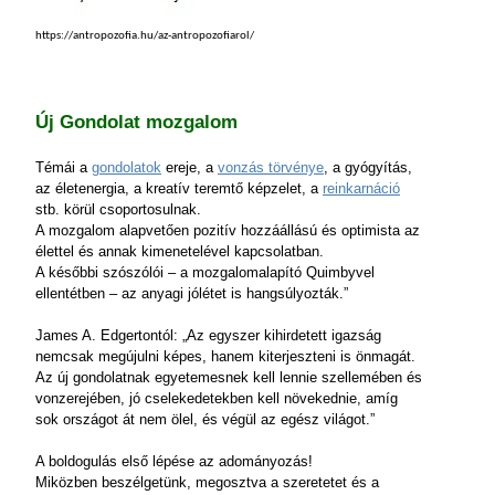
https://antropozofia.hu/az-antropozofiarol/
Új Gondolat mozgalom
Témái a
gondolatok
ereje, a
vonzás törvénye
, a gyógyítás,
az életenergia, a kreatív teremtő képzelet, a
reinkarnáció
stb. körül csoportosulnak.
A mozgalom alapvetően pozitív hozzáállású és optimista az
élettel és annak kimenetelével kapcsolatban.
A későbbi szószólói – a mozgalomalapító Quimbyvel
ellentétben – az anyagi jólétet is hangsúlyozták.”
James A. Edgertontól: „Az egyszer kihirdetett igazság
nemcsak megújulni képes, hanem kiterjeszteni is önmagát.
Az új gondolatnak egyetemesnek kell lennie szellemében és
vonzerejében, jó cselekedetekben kell növekednie, amíg
sok országot át nem ölel, és végül az egész világot.”
A boldogulás első lépése az adományozás!
Miközben beszélgetünk, megosztva a szeretetet és a