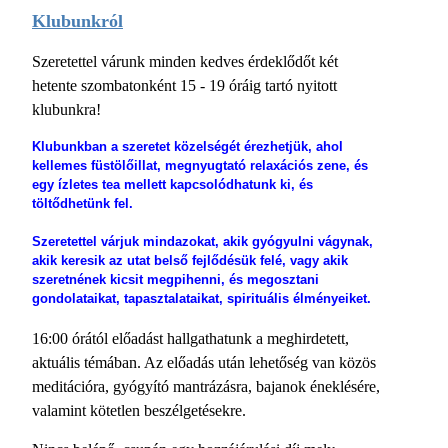
Klubunkról
Szeretettel várunk minden kedves érdeklődőt két
hetente szombatonként 15 - 19 óráig tartó nyitott
klubunkra!
Klubunkban a szeretet közelségét érezhetjük, ahol
kellemes füstölőillat, megnyugtató relaxációs zene, és
egy ízletes tea mellett kapcsolódhatunk ki, és
töltődhetünk fel.
Szeretettel várjuk mindazokat, akik gyógyulni vágynak,
akik keresik az utat belső fejlődésük felé, vagy akik
szeretnének kicsit megpihenni, és megosztani
gondolataikat, tapasztalataikat, spirituális élményeiket.
16:00 órától előadást hallgathatunk a meghirdetett,
aktuális témában. Az előadás után lehetőség van közös
meditációra, gyógyító mantrázásra, bajanok éneklésére,
valamint kötetlen beszélgetésekre.