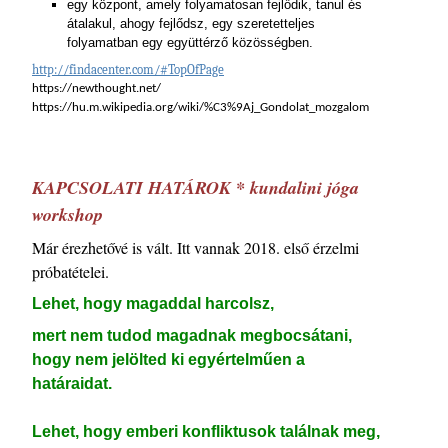
egy központ, amely folyamatosan fejlődik, tanul és
átalakul, ahogy fejlődsz, egy szeretetteljes
folyamatban egy együttérző közösségben.
http://findacenter.com/#TopOfPage
https://newthought.net/
https://hu.m.wikipedia.org/wiki/%C3%9Aj_Gondolat_mozgalom
KAPCSOLATI HATÁROK * kundalini jóga
workshop
Már érezhetővé is vált. Itt vannak 2018. első érzelmi
próbatételei.
Lehet, hogy magaddal harcolsz,
mert nem tudod magadnak megbocsátani,
hogy nem jelölted ki egyértelműen a
határaidat.
Lehet, hogy emberi konfliktusok találnak meg,