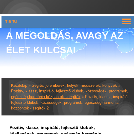
menü
A MEGOLDÁS, AVAGY AZ
ÉLET KULCSAI
Kezdőlap
»
Segítő, jó emberek, helyek, módszerek, könyvek
»
Pozitív, klassz, inspiráló, fejlesztő klubok, közösségek, programok,
egészség-harmónia központok - segítők
»
Pozitív, klassz, inspiráló,
fejlesztő klubok, közösségek, programok, egészség-harmónia
központok - segítők 2
Pozitív, klassz, inspiráló, fejlesztő klubok,
közösségek, programok, egészség-harmónia