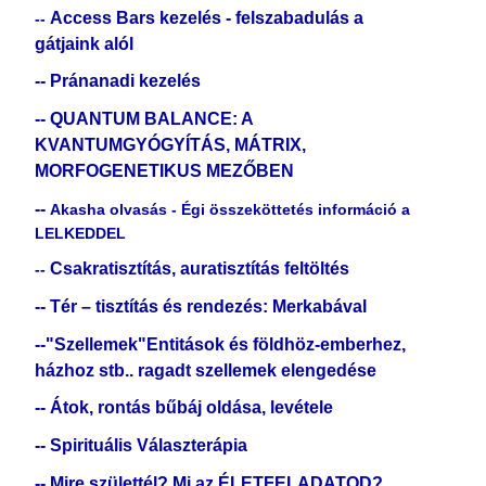
Access Bars kezelés - felszabadulás a
--
gátjaink alól
--
Pránanadi kezelés
-- QUANTUM BALANCE: A
KVANTUMGYÓGYÍTÁS, MÁTRIX,
MORFOGENETIKUS MEZŐBEN
--
Akasha olvasás - Égi összeköttetés információ a
LELKEDDEL
Csakratisztítás, auratisztítás feltöltés
--
-- Tér – tisztítás és rendezés: Merkabával
--"Szellemek"Entitások és földhöz-emberhez,
házhoz stb.. ragadt szellemek elengedése
-- Átok, rontás bűbáj oldása, levétele
-- Spirituális Választerápia
-- Mire születtél? Mi az ÉLETFELADATOD?