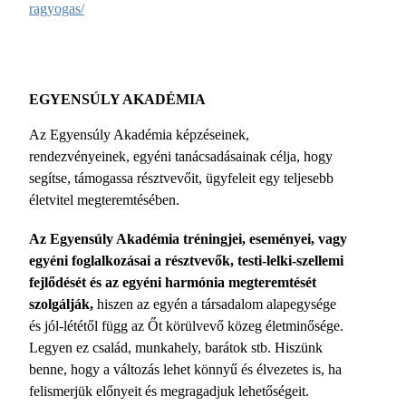
ragyogas/
EGYENSÚLY AKADÉMIA
Az Egyensúly Akadémia képzéseinek,
rendezvényeinek, egyéni tanácsadásainak célja, hogy
segítse, támogassa résztvevőit, ügyfeleit egy teljesebb
életvitel megteremtésében.
Az Egyensúly Akadémia tréningjei, eseményei, vagy
egyéni foglalkozásai a résztvevők, testi-lelki-szellemi
fejlődését és az egyéni harmónia megteremtését
szolgálják,
hiszen az egyén a társadalom alapegysége
és jól-lététől függ az Őt körülvevő közeg életminősége.
Legyen ez család, munkahely, barátok stb. Hiszünk
benne, hogy a változás lehet könnyű és élvezetes is, ha
felismerjük előnyeit és megragadjuk lehetőségeit.