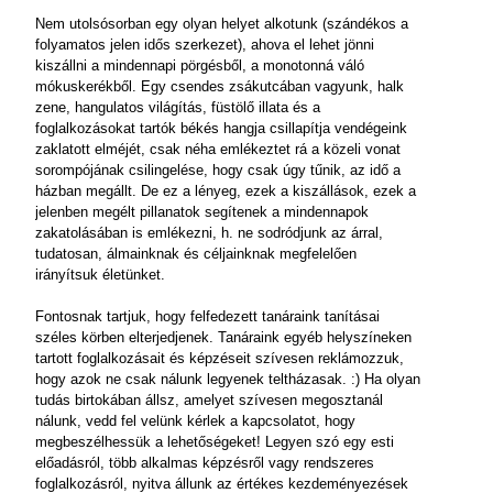
Nem utolsósorban egy olyan helyet alkotunk (szándékos a
folyamatos jelen idős szerkezet), ahova el lehet jönni
kiszállni a mindennapi pörgésből, a monotonná váló
mókuskerékből. Egy csendes zsákutcában vagyunk, halk
zene, hangulatos világítás, füstölő illata és a
foglalkozásokat tartók békés hangja csillapítja vendégeink
zaklatott elméjét, csak néha emlékeztet rá a közeli vonat
sorompójának csilingelése, hogy csak úgy tűnik, az idő a
házban megállt. De ez a lényeg, ezek a kiszállások, ezek a
jelenben megélt pillanatok segítenek a mindennapok
zakatolásában is emlékezni, h. ne sodródjunk az árral,
tudatosan, álmainknak és céljainknak megfelelően
irányítsuk életünket.
Fontosnak tartjuk, hogy felfedezett tanáraink tanításai
széles körben elterjedjenek. Tanáraink egyéb helyszíneken
tartott foglalkozásait és képzéseit szívesen reklámozzuk,
hogy azok ne csak nálunk legyenek teltházasak. :) Ha olyan
tudás birtokában állsz, amelyet szívesen megosztanál
nálunk, vedd fel velünk kérlek a kapcsolatot, hogy
megbeszélhessük a lehetőségeket! Legyen szó egy esti
előadásról, több alkalmas képzésről vagy rendszeres
foglalkozásról, nyitva állunk az értékes kezdeményezések