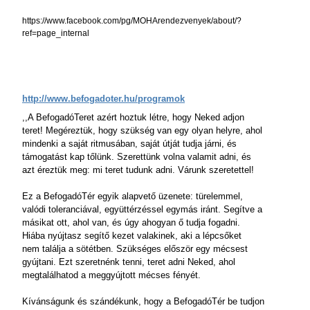
https://www.facebook.com/pg/MOHArendezvenyek/about/?
ref=page_internal
http://www.befogadoter.hu/programok
,,A BefogadóTeret azért hoztuk létre, hogy Neked adjon
teret! Megéreztük, hogy szükség van egy olyan helyre, ahol
mindenki a saját ritmusában, saját útját tudja járni, és
támogatást kap tőlünk. Szerettünk volna valamit adni, és
azt éreztük meg: mi teret tudunk adni. Várunk szeretettel!
Ez a BefogadóTér egyik alapvető üzenete: türelemmel,
valódi toleranciával, együttérzéssel egymás iránt. Segítve a
másikat ott, ahol van, és úgy ahogyan ő tudja fogadni.
Hiába nyújtasz segítő kezet valakinek, aki a lépcsőket
nem találja a sötétben. Szükséges először egy mécsest
gyújtani. Ezt szeretnénk tenni, teret adni Neked, ahol
megtalálhatod a meggyújtott mécses fényét.
Kívánságunk és szándékunk, hogy a BefogadóTér be tudjon