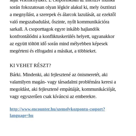
során fokozatosan olyan légkör alakul ki, mely ösztönzi
a megnyílást, a szerepek és álarcok lazulását, az ezektől
való megszabadulást, őszinte, nyílt kommunikációra
sarkall. A csoporttagok egyre inkább hajlandók
konfrontálódni a konfliktuskerülés helyett, ugyanakkor
az együtt töltött idő során mind mélyebben képesek
megérteni és elfogadni a másikat, a többieket.
KI VEHET RÉSZT?
Bárki. Mindenki, aki fejlesztené az önismeretét, aki
valamilyen magán- vagy társadalmi problémára keresi a
megoldást, aki fejlesztené empátiáját, kommunikációját,
vagy egyszerűen csak kíváncsi az emberekre.
http://www.encounter.hu/szemelykozpontu-csoport?
language=hu