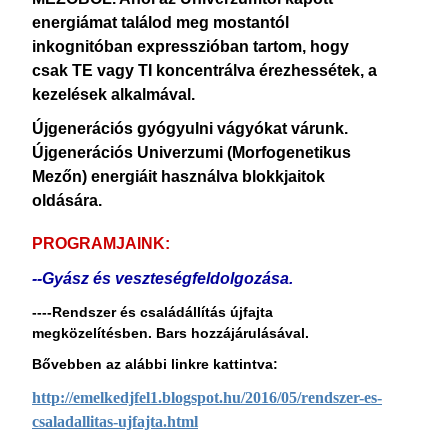
energiámat találod meg mostantól
inkognitóban expresszióban tartom, hogy
csak TE vagy TI koncentrálva érezhessétek, a
kezelések alkalmával.
Újgenerációs gyógyulni vágyókat várunk.
Újgenerációs Univerzumi (Morfogenetikus
Mezőn) energiáit használva blokkjaitok
oldására.
PROGRAMJAINK:
--Gyász és veszteségfeldolgozása.
----Rendszer és családállítás újfajta
megközelítésben. Bars hozzájárulásával.
Bővebben az alábbi linkre kattintva:
http://emelkedjfel1.blogspot.hu/2016/05/rendszer-es-
csaladallitas-ujfajta.html