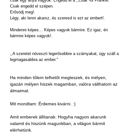
csak egy anya vagyok. Engedd el a ,,csak”-ot Frankie.
Csak engedd el szépen.
Erősödj meg!.
Légy, aki lenni akarsz, és szeresd is ezt az embert!.
Mindenre képes… Képes vagyok bármire. Ez igaz, én
bármire képes vagyok!.
,,A szeretet növeszti legerősebbre a szárnyakat, úgy száll a
legmagasabbra az ember."
Ha minden tőlem telhetőt megteszek, és mélyen,
igazán mélyen hiszek magamban, valóra válthatom az
álmaimat.
Mit mondtam: Érdemes kivárni. :)
Amit emberek állítanak: Hogyha nagyon akarunk
valamit és hiszünk magunkban, a világon bármit
elérhetünk.