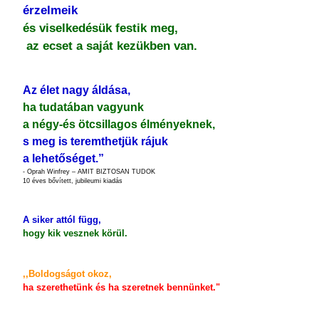
érzelmeik
és viselkedésük festik meg,
az ecset a saját kezükben van.
Az élet nagy áldása,
ha tudatában vagyunk
a négy-és ötcsillagos élményeknek,
s meg is teremthetjük rájuk
a lehetőséget.”
- Oprah Winfrey – AMIT BIZTOSAN TUDOK
10 éves bővített, jubileumi kiadás
A siker attól függ,
hogy kik vesznek körül.
,,Boldogságot okoz,
ha szerethetünk és ha szeretnek bennünket."