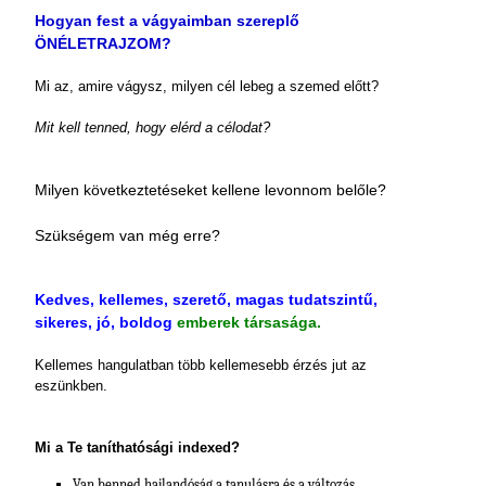
Hogyan fest a vágyaimban szereplő
ÖNÉLETRAJZOM?
Mi az, amire vágysz, milyen cél lebeg a szemed előtt?
Mit kell tenned, hogy elérd a célodat?
Milyen következtetéseket kellene levonnom belőle?
Szükségem van még erre?
Kedves, kellemes, szerető, magas tudatszintű,
sikeres, jó, boldog
emberek társasága.
Kellemes hangulatban több kellemesebb érzés jut az
eszünkben.
Mi a Te taníthatósági indexed?
Van benned hajlandóság a tanulásra és a változás