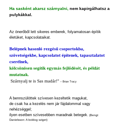
Ha sasként akarsz szárnyalni,
nem kapirgálhatsz a
pulykákkal.
Az önerőből lett sikeres emberek, folyamatosan építik
életüket, kapcsolataikat.
Belépnek hasonló rezgésű csoportokba,
szövetségekbe, kapcsolatot építenek, tapasztalatot
cserélnek,
kölcsönösen segítik egymás fejlődését, és példát
mutatnak.
Szárnyalj te is Sas madár!"
– Brian Tracy
A bennszülöttek szívesen kezeltetik magukat,
de csak ha a kezelés nem jár fájdalommal vagy
nehézséggel;
ilyen esetben szívesebben maradnak betegek.
(Bengt
Danielsson: A boldog sziget)