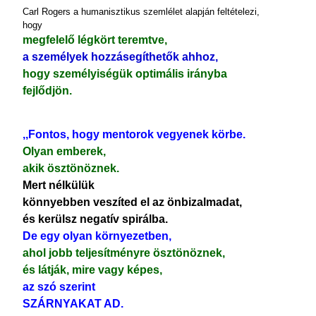
Carl Rogers a humaniszti­kus szemlélet alapján feltételezi,
hogy
megfelelő légkört teremtve,
a személyek hozzásegíthetők ahhoz,
hogy személyiségük optimális irányba
fejlődjön.
,,Fontos, hogy mentorok vegyenek körbe.
Olyan emberek,
akik ösztönöznek.
Mert nélkülük
könnyebben veszíted el az önbizalmadat,
és kerülsz negatív spirálba.
De egy olyan környezetben,
ahol jobb teljesítményre ösztönöznek,
és látják, mire vagy képes,
az szó szerint
SZÁRNYAKAT AD.