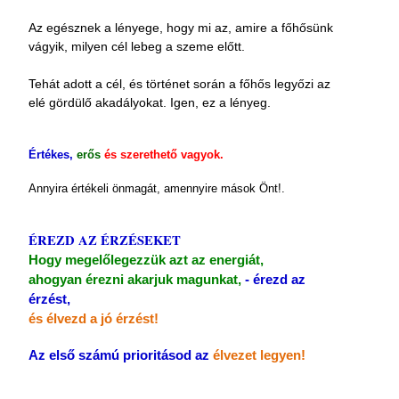
Az egésznek a lényege, hogy mi az, amire a főhősünk
vágyik, milyen cél lebeg a szeme előtt.
Tehát adott a cél, és történet során a főhős legyőzi az
elé gördülő akadályokat. Igen, ez a lényeg.
Értékes,
erős
és szerethető vagyok.
Annyira értékeli önmagát, amennyire mások Önt!.
ÉREZD AZ ÉRZÉSEKET
Hogy megelőlegezzük azt az energiát,
ahogyan érezni akarjuk magunkat,
- érezd az
érzést,
és élvezd a jó érzést!
Az első számú prioritásod az
élvezet legyen!