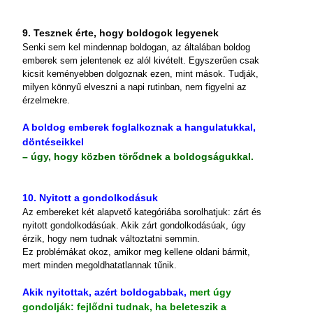
9. Tesznek érte, hogy boldogok legyenek
Senki sem kel mindennap boldogan, az általában boldog
emberek sem jelentenek ez alól kivételt. Egyszerűen csak
kicsit keményebben dolgoznak ezen, mint mások. Tudják,
milyen könnyű elveszni a napi rutinban, nem figyelni az
érzelmekre.
A boldog emberek foglalkoznak a hangulatukkal,
döntéseikkel
– úgy, hogy közben törődnek a boldogságukkal.
10. Nyitott a gondolkodásuk
Az embereket két alapvető kategóriába sorolhatjuk: zárt és
nyitott gondolkodásúak. Akik zárt gondolkodásúak, úgy
érzik, hogy nem tudnak változtatni semmin.
Ez problémákat okoz, amikor meg kellene oldani bármit,
mert minden megoldhatatlannak tűnik.
Akik nyitottak, azért boldogabbak,
mert úgy
gondolják: fejlődni tudnak, ha beleteszik a