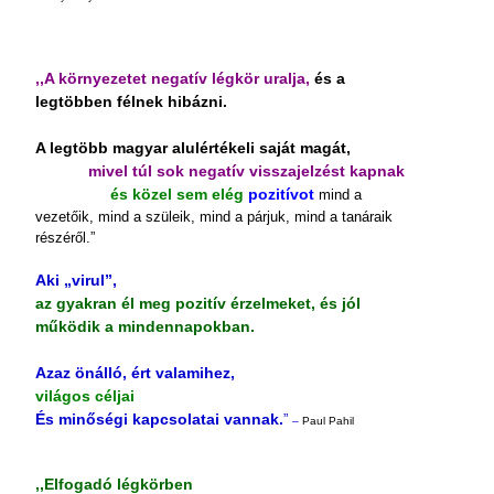
,,A környezetet negatív légkör uralja,
és a
legtöbben félnek hibázni.
A legtöbb magyar alulértékeli saját magát,
mivel túl sok negatív visszajelzést kapnak
és közel sem elég
pozitívot
mind a
vezetőik, mind a szüleik, mind a párjuk, mind a tanáraik
részéről.”
Aki „virul”,
az gyakran él meg pozitív érzelmeket, és jól
működik a mindennapokban.
Azaz önálló, ért valamihez,
világos céljai
És minőségi kapcsolatai vannak.
”
–
Paul Pahil
,,Elfogadó légkörben