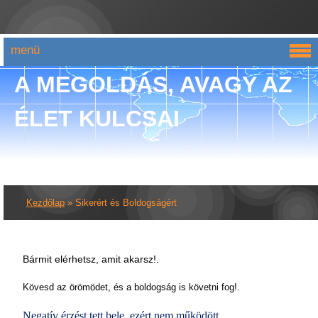
menü
A MEGOLDÁS, AVAGY AZ
ÉLET KULCSAI
Kezdőlap
»
Sikerért és Boldogságért
Bármit elérhetsz, amit akarsz!.
Kövesd az örömödet, és a boldogság is követni fog!.
Negatív érzést tett bele, ezért nem működött.