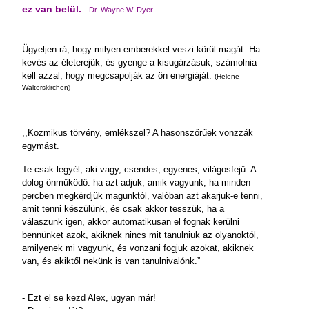
ez van belül.
- Dr. Wayne W. Dyer
Ügyeljen rá, hogy milyen emberekkel veszi körül magát. Ha
kevés az életerejük, és gyenge a kisugárzásuk, számolnia
kell azzal, hogy megcsapolják az ön energiáját.
(Helene
Walterskirchen)
,,Kozmikus törvény, emlékszel? A hasonszőrűek vonzzák
egymást.
Te csak legyél, aki vagy, csendes, egyenes, világosfejű. A
dolog önműködő: ha azt adjuk, amik vagyunk, ha minden
percben megkérdjük magunktól, valóban azt akarjuk-e tenni,
amit tenni készülünk, és csak akkor tesszük, ha a
válaszunk igen, akkor automatikusan el fognak kerülni
bennünket azok, akiknek nincs mit tanulniuk az olyanoktól,
amilyenek mi vagyunk, és vonzani fogjuk azokat, akiknek
van, és akiktől nekünk is van tanulnivalónk.”
- Ezt el se kezd Alex, ugyan már!