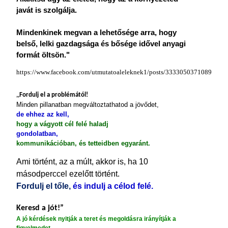
javát is szolgálja.
Mindenkinek megvan a lehetősége arra, hogy
belső, lelki gazdagsága és bősége idővel anyagi
formát öltsön."
https://www.facebook.com/utmutatoaleleknek1/posts/333305037108942:0
,,Fordulj el a problémától!
Minden pillanatban megváltoztathatod a jövődet,
de ehhez az kell,
hogy a vágyott cél felé haladj
gondolatban,
kommunikációban, és tetteidben egyaránt.
Ami történt, az a múlt, akkor is, ha 10
másodperccel ezelőtt történt.
Fordulj el tőle,
és indulj a célod felé.
Keresd a jót!”
A jó kérdések nyitják a teret és megoldásra irányítják a