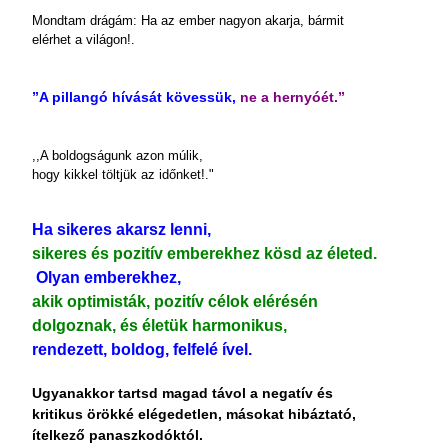
Mondtam drágám: Ha az ember nagyon akarja, bármit
elérhet a világon!.
”A pillangó hívását kövessük,
ne a hernyóét.”
,,A boldogságunk azon múlik,
hogy kikkel töltjük az időnket!."
Ha sikeres akarsz lenni,
sikeres és pozitív emberekhez kösd az életed.
Olyan emberekhez,
akik optimisták, pozitív célok elérésén
dolgoznak, és életük harmonikus,
rendezett, boldog, felfelé ível.
Ugyanakkor tartsd magad távol a negatív és
kritikus örökké elégedetlen, másokat hibáztató,
ítelkező panaszkodóktól.