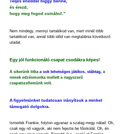
Teljes éneddel higgy benne,
és érezd,
hogy meg fogod csinálni!."
Nem mindegy, mennyi tartalékod van, mert minél több
tartalékod van, annál több időd van megtalálnia következő
utadat.
Egy jól funkcionáló csapat csodákra képes!
A sikerünk titka
a sok tehetséges játékos, stábtag,
a
remek edzésmunka mellett a nagyszerű
csapatszellemünk volt.
A figyelmünket tudatosan irányítsuk a minket
támogató dolgokra.
Ismerlek Frankie, folyton ugyanaz a szalag megy nálad: Oh,
csak egy nő vagyok, aki nem fejezte be főiskolát. Oh, én