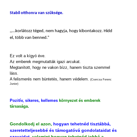
Stabil otthonra van szűksége.
,,…korlátozz téged, nem hagyja, hogy kibontakozz. Hidd
el, több van benned.”
Ez volt a kígyó éve.
Az emberek megmutatták igazi arcukat.
Megtanított, hogy ne vakon bízz, hanem tiszta szemmel
láss.
A felismerés nem büntetés, hanem védelem.
(Csercsa Ferenc
Junior)
Pozitív, sikeres, kellemes
környezet és emberek
társasága.
Gondolkodj el azon,
hogyan tehetnéd tisztábbá,
szeretetteljesebbé és támogatóvá gondolataidat és
szavaidat,
valamint hogyan tehetnéd jobbá a