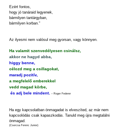
Ezért fontos,
hogy jó tanáraid legyenek,
bármilyen tantárgyban,
bármilyen korban."
Az ilyesmi nem valósul meg gyorsan, vagy könnyen.
Ha valamit szenvedélyesen csinálsz,
akkor ne hagyd abba,
higgy benne,
célozd meg a csillagokat,
maradj pozitív,
a megfelelő emberekkel
vedd magad körbe,
és adj bele mindent.
– Roger Federer
Ha egy kapcsolatban önmagadat is elveszíted, az már nem
kapcsolódás csak kapaszkodás. Tanuld meg újra megtalálni
önmagad.
(Csercsa Ferenc Junior)