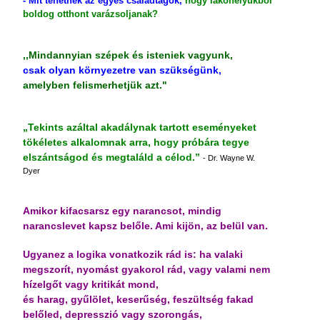
- Mit tehetnek az egyes családtagok,
hogy lakóhelyükből
boldog otthont varázsoljanak?
,,Mindannyian szépek és isteniek vagyunk,
csak olyan környezetre van szükségünk,
amelyben felismerhetjük azt."
„Tekints azáltal akadálynak tartott eseményeket
tökéletes alkalomnak arra, hogy próbára tegye
elszántságod és megtaláld a célod.”
- Dr. Wayne W.
Dyer
Amikor kifacsarsz egy narancsot, mindig
narancslevet kapsz belőle. Ami kijön, az belül van.
Ugyanez a logika vonatkozik rád is: ha valaki
megszorít, nyomást gyakorol rád, vagy valami nem
hízelgőt vagy kritikát mond,
és harag, gyűlölet, keserűség, feszültség fakad
belőled, depresszió vagy szorongás,