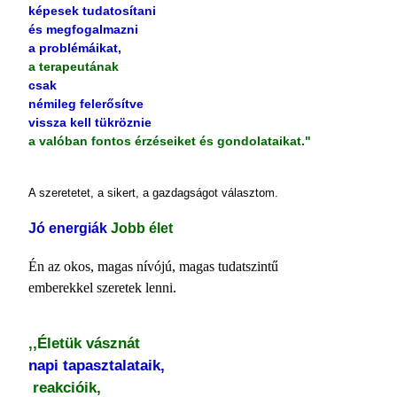
képesek tudatosítani
és megfogalmazni
a problémáikat,
a terapeutának
csak
némileg felerősítve
vissza kell tükröznie
a valóban fontos érzéseiket és gondolataikat."
A szeretetet, a sikert, a gazdagságot választom.
Jó energiák
Jobb élet
Én az okos, magas nívójú, magas tudatszintű
emberekkel szeretek lenni.
,,Életük vásznát
napi tapasztalataik,
reakcióik,