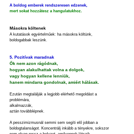
A boldog emberek rendszeresen edzenek,
mert sokat hozzátesz a hangulatukhoz.
Másokra költenek
A kutatások egyértelműek: ha másokra költünk,
boldogabbak leszünk.
5. Pozitívak maradnak
Ők nem azon rágódnak,
hogyan alakulhattak volna a dolgok,
vagy hogyan kellene lenniük,
hanem mindarra gondolnak, amiért hálásak.
Ezután megtalálják a legjobb elérhető megoldást a
problémára,
alkalmazzák,
aztán továbblépnek.
A pesszimizmusnál semmi sem segíti elő jobban a
boldogtalanságot. Koncentrálj inkább a tényekre, sokszor
nem olyan rossz a helyzet, amilyennek látszik.