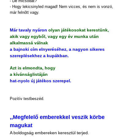
- De micsodát?
- Hogy lekicsinyled magad! Nem vicces, és nem is vonzó,
már felnőtt vagy.
Már tavaly nyáron
olyan játékosokat kerestünk,
akik vagy egyből, vagy egy év munka után
alkalmassá válnak
a bajnoki cím elnyeréséhez, a nagyon sikeres
szereplésekhez a kupákban.
Azt is elmondta, hogy
a kívánságlistáján
hat-nyolc új játékos szerepel.
Pozitív testbeszéd.
,,Megfelelő emberekkel veszik körbe
magukat
A boldogság embereken keresztül terjed.