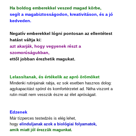
Ha boldog emberekkel veszed magad körbe,
segít a magabiztosságodon, kreativitáson, és a jó
kedveden.
Negatív emberekkel lógni pontosan az ellentétest
hatást váltja ki:
azt akarják, hogy vegyenek részt a
szomorúságukban,
ettől jobban érezhetik magukat.
Lelassítanak, és értékelik az apró örömöket
Mindenki rutinjainak rabja, ez sok esetben hasznos dolog:
agykapacitást spórol és komfortérzetet ad. Néha viszont a
rutin miatt nem vesszük észre az élet apróságait.
Edzenek
Már tízperces testedzés is elég lehet,
hogy
elinduljanak azok a biológiai folyamatok,
amik miatt jól érezzük magunkat.