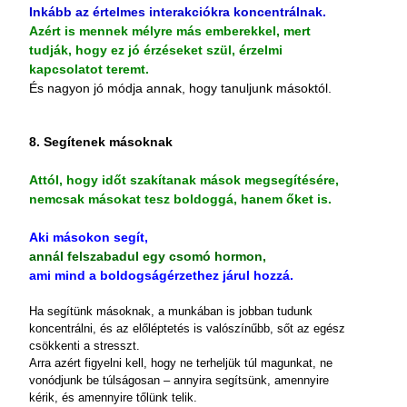
Inkább az értelmes interakciókra koncentrálnak.
Azért is mennek mélyre más emberekkel, mert
tudják, hogy ez jó érzéseket szül, érzelmi
kapcsolatot teremt.
És nagyon jó módja annak, hogy tanuljunk másoktól.
8. Segítenek másoknak
Attól, hogy időt szakítanak mások megsegítésére,
nemcsak másokat tesz boldoggá, hanem őket is.
Aki másokon segít,
annál felszabadul egy csomó hormon,
ami mind a boldogságérzethez járul hozzá.
Ha segítünk másoknak, a munkában is jobban tudunk
koncentrálni, és az előléptetés is valószínűbb, sőt az egész
csökkenti a stresszt.
Arra azért figyelni kell, hogy ne terheljük túl magunkat, ne
vonódjunk be túlságosan – annyira segítsünk, amennyire
kérik, és amennyire tőlünk telik.