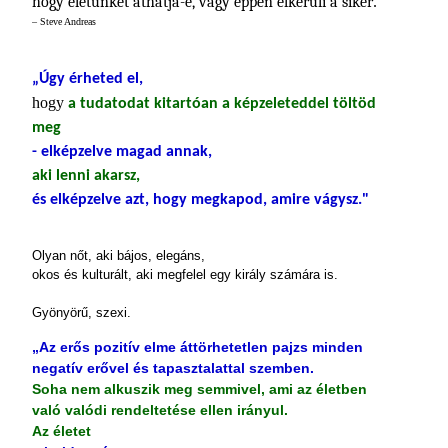
hogy életünket áthatja-e, vagy éppen elkerüli a siker
.
– Steve Andreas
„Úgy érheted el,
hogy
a tudatodat kitartóan a képzeleteddel töltöd
meg
- elképzelve magad annak,
aki lenni akarsz,
és elképzelve azt, hogy megkapod, amire vágysz."
Olyan nőt, aki bájos, elegáns,
okos és kulturált, aki megfelel egy király számára is.
Gyönyörű, szexi.
„Az erős pozitív elme áttörhetetlen pajzs minden
negatív erővel és tapasztalattal szemben.
Soha nem alkuszik meg semmivel, ami az életben
való valódi rendeltetése ellen irányul.
Az életet