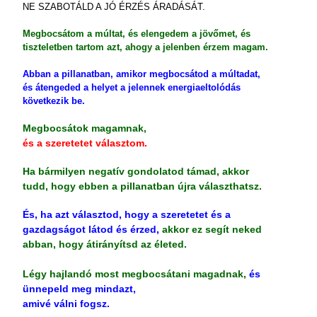
NE SZABOTÁLD A JÓ ÉRZÉS ÁRADÁSÁT.
Megbocsátom a múltat, és elengedem a jövőmet, és
tiszteletben tartom azt, ahogy a jelenben érzem magam.
Abban a pillanatban, amikor megbocsátod a múltadat,
és átengeded a helyet a jelennek energiaeltolódás
következik be.
Megbocsátok magamnak,
és a szeretetet választom.
Ha bármilyen negatív gondolatod támad, akkor
tudd, hogy ebben a pillanatban újra választhatsz.
És, ha azt választod, hogy a szeretetet és a
gazdagságot látod és érzed,
akkor ez segít neked
abban, hogy átirányítsd az életed.
Légy hajlandó most megbocsátani magadnak,
és
ünnepeld meg mindazt,
amivé válni fogsz.