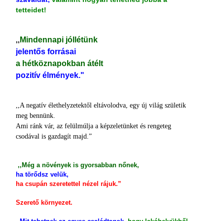
tetteidet!
Mindennapi jóllétünk
,,
jelentős forrásai
a hétköznapokban átélt
pozitív élmények."
,,A negatív élethelyzetektől eltávolodva, egy új világ születik
meg bennünk.
Ami ránk vár, az felülmúlja a képzeletünket és rengeteg
csodával is gazdagít majd.”
,,Még a növények is gyorsabban nőnek,
ha törődsz velük,
ha csupán szeretettel nézel rájuk.”
Szerető környezet.