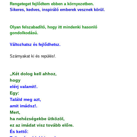
Rengeteget fejlődtem ebben a környezetben.
Sikeres, kedves, inspiráló emberek vesznek körül.
Olyan felszabadító, hogy itt mindenki hasonló
gondolkodású.
Változhatsz és fejlődhetsz.
Szárnyakat ki és repülés!.
,,Két dolog kell ahhoz,
hogy
elérj valamit!.
Egy:
Találd meg azt,
amit imádsz!.
Mert,
ha nehézségekbe ütközöl,
ez az imádat visz tovább előre.
És kettő: