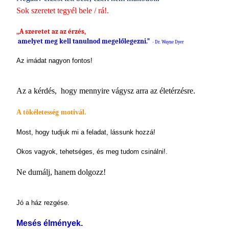
Sok szeretet tegyél bele / rá!.
,,A szeretet az az érzés,
amelyet meg kell tanulnod megelőlegezni.”
- Dr. Wayne Dyer
Az imádat nagyon fontos!
Az a kérdés, hogy mennyire vágysz arra az életérzésre.
A tökéletesség motivál.
Most, hogy tudjuk mi a feladat, lássunk hozzá!
Okos vagyok, tehetséges, és meg tudom csinálni!.
Ne dumálj, hanem dolgozz!
Jó a ház rezgése.
Mesés élmények.