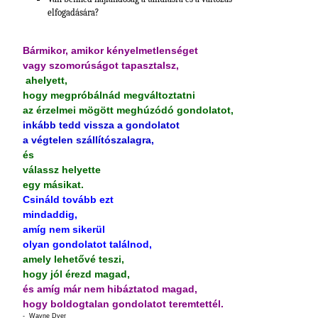
elfogadására?
Bármikor, amikor kényelmetlenséget
vagy szomorúságot tapasztalsz,
ahelyett,
hogy megpróbálnád megváltoztatni
az érzelmei mögött meghúzódó gondolatot,
inkább tedd vissza a gondolatot
a végtelen szállítószalagra,
és
válassz helyette
egy másikat.
Csináld tovább ezt
mindaddig,
amíg nem sikerül
olyan gondolatot találnod,
amely lehetővé teszi,
hogy jól érezd magad,
és amíg már nem hibáztatod magad,
hogy boldogtalan gondolatot teremtettél.
- Wayne Dyer