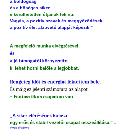
a boldogság
és a bőséges siker
elkerülhetetlen útjának tekinti.
Vagyis, a pozitív szavak és meggyőződések
a pozitív élet alapvető alapját képezik.”
A megfelelő munka elvégzésével
és
a jó támogatói környezettel
ki lehet hozni belőle a legjobbat.
Rengeteg időt és energiát fektettem bele.
És máig ez jelenti számomra az alapot.
– Fantasztikus csapatom van.
„A siker elérésének kulcsa
egy erős és stabil vezetői csapat összeállítása.”
–
Vivek Wadhwa