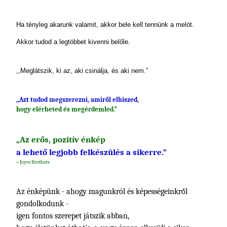
Ha tényleg akarunk valamit, akkor bele kell tennünk a melót.
Akkor tudod a legtöbbet kivenni belőle.
,,Meglátszik, ki az, aki csinálja, és aki nem.”
,,Azt tudod megszerezni, amiről elhiszed,
hogy elérheted és megérdemled.”
„Az erős, pozitív énkép
a lehető legjobb felkészülés a sikerre.”
–
Joyce Brothers
Az énképünk - ahogy magunkról és képességeinkről
gondolkodunk -
igen fontos szerepet játszik abban,