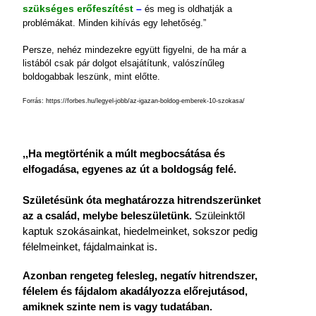
szükséges erőfeszítést
–
és meg is oldhatják a
problémákat. Minden kihívás egy lehetőség.”
Persze, nehéz mindezekre együtt figyelni, de ha már a
listából csak pár dolgot elsajátítunk, valószínűleg
boldogabbak leszünk, mint előtte.
Forrás: https://forbes.hu/legyel-jobb/az-igazan-boldog-emberek-10-szokasa/
,,Ha megtörténik a múlt megbocsátása és
elfogadása, egyenes az út a boldogság felé.
Születésünk óta meghatározza hitrendszerünket
az a család, melybe beleszületünk.
Szüleinktől
kaptuk szokásainkat, hiedelmeinket, sokszor pedig
félelmeinket, fájdalmainkat is.
Azonban rengeteg felesleg, negatív hitrendszer,
félelem és fájdalom akadályozza előrejutásod,
amiknek szinte nem is vagy tudatában.