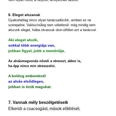
6. Eleget alszanak
Gyakorlatilag nincs olyan tanácsadócikk, amiben ez ne
szerepelne. Valószínűleg nem véletlenül: még mindig nem
alszunk eleget, hiába olvassuk úton-útfélen ezt a tanácsot.
Aki eleget alszik,
sokkal több energiája van,
jobban figyel, jobb a memóriája.
Az alvásmegvonás növeli a stresszt, akkor is,
ha épp nincs min stresszelni.
A boldog embereknél
az alvás elsődleges,
jobban is érzik magukat.
7. Vannak mély beszélgetéseik
Elkerüli a csacsogást, mások elítélését.