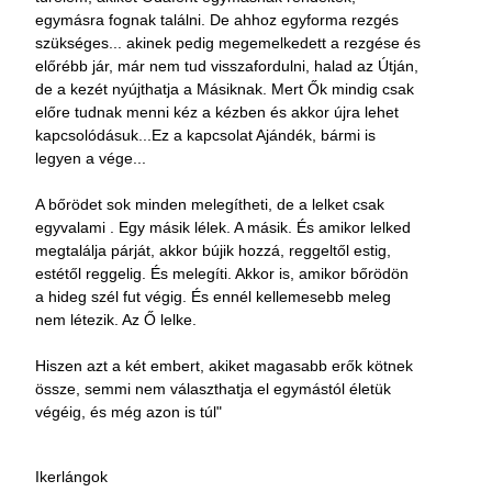
egymásra fognak találni. De ahhoz egyforma rezgés
szükséges... akinek pedig megemelkedett a rezgése és
előrébb jár, már nem tud visszafordulni, halad az Útján,
de a kezét nyújthatja a Másiknak. Mert Ők mindig csak
előre tudnak menni kéz a kézben és akkor újra lehet
kapcsolódásuk...Ez a kapcsolat Ajándék, bármi is
legyen a vége...
A bőrödet sok minden melegítheti, de a lelket csak
egyvalami . Egy másik lélek. A másik. És amikor lelked
megtalálja párját, akkor bújik hozzá, reggeltől estig,
estétől reggelig. És melegíti. Akkor is, amikor bőrödön
a hideg szél fut végig. És ennél kellemesebb meleg
nem létezik. Az Ő lelke.
Hiszen azt a két embert, akiket magasabb erők kötnek
össze, semmi nem választhatja el egymástól életük
végéig, és még azon is túl"
Ikerlángok