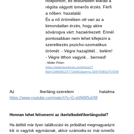
holtponton, és testünkben elárad a
régóta vágyott ismerős érzés. Férfi
a nőben: hazatalál.
És a nő örömében ott van az a
kimondatlan érzés, hogy akire
sóvárogva várt: hazaérkezett. Ennél
pontosabban nem lehet kifejezni a
szeretkezés pszicho-szomatikus
örömét: - Végre hazajöttél... belém!
- Végre itthon vagyok... benned!
- Müller Péter-
https://www.facebook.com/photo/?
fbid=2390081377724481&set=a.339755802757059
Az Ikerláng-szerelem hatalma
https://www.youtube.com/watch?v=G-shNjWSgVM
Honnan lehet felismerni az ikerlelkedet/ikerlángodat?
Ha átéltél már ilyen találkozást és próbáltad megmagyarázni
kik is vagytok egymásnak, akkor számodra ez már ismerős