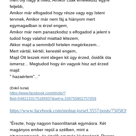
mert oly nagy a hited, Amikor csak emelkedsz egyre
feljebb,
Amikor már elfogadod hogy része vagy egy Isteni
tervnek, Amikor már nem fáj a hiányom mert
egymagadban is érzel engem,
Amikor már nem panaszkodsz s elfogadod a jelent s
tudod hogy valahol miattad létezem,
Akkor majd a semmiből hirtelen megérkezem...
Mert vártál, kértél, kerestél engem,
Majd Ott leszek mint idegen kit úgy érzed, ősidők óta
ismersz... Megtudod hogy én vagyok hisz azt érzed
majd:
" hazaértem"..."
(Enikő Iszlai)
https://www.facebook.com/photo/?
fbid=5482133175185937&set=a.339755802757059
https://www.facebook.com/molnar.jozsef.3557/posts/750583932
"Érezte, hogy nagyon hasonlítanak egymásra. Két
magányos ember repül a szélben, mint a