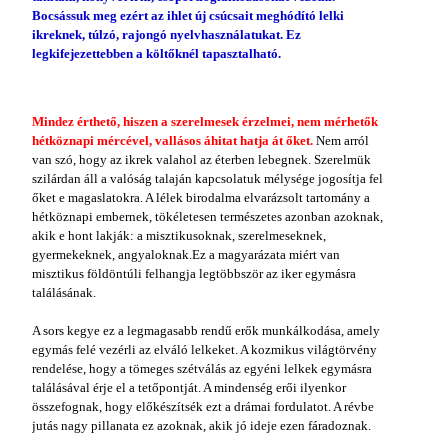
Bocsássuk meg ezért az ihlet új csúcsait meghódító lelki
ikreknek, túlzó, rajongó nyelvhasználatukat. Ez
legkifejezettebben a költőknél tapasztalható.
Mindez érthető, hiszen a szerelmesek érzelmei, nem mérhetők
hétköznapi mércével, vallásos áhitat hatja át őket.
Nem arról
van szó, hogy az ikrek valahol az éterben lebegnek. Szerelmük
szilárdan áll a valóság talaján kapcsolatuk mélysége jogosítja fel
őket e magaslatokra. A lélek birodalma elvarázsolt tartomány a
hétköznapi embernek, tökéletesen természetes azonban azoknak,
akik e hont lakják: a misztikusoknak, szerelmeseknek,
gyermekeknek, angyaloknak.Ez a magyarázata miért van
misztikus földöntúli felhangja legtöbbször az iker egymásra
találásának.
A sors kegye ez a legmagasabb rendű erők munkálkodása, amely
egymás felé vezérli az elváló lelkeket. A kozmikus világtörvény
rendelése, hogy a tömeges szétválás az egyéni lelkek egymásra
találásával érje el a tetőpontját. A mindenség erői ilyenkor
összefognak, hogy előkészítsék ezt a drámai fordulatot. A révbe
jutás nagy pillanata ez azoknak, akik jó ideje ezen fáradoznak.