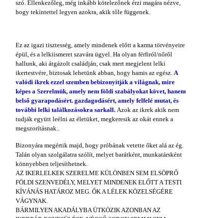
szó. Ellenkezőleg, még inkább kötelezőnek érzi magára nézve,
hogy tekintettel legyen azokra, akik tőle függenek.
Ez az igazi tisztesség, amely mindenek előtt a karma törvényeire
épül, és a lelkiismeret szavára ügyel. Ha olyan férfiról/nőről
hallunk, aki átgázolt családján, csak mert megjelent lelki
ikertestvére, biztosak lehetünk abban, hogy hamis az egész.
A
valódi ikrek ezzel szemben bebizonyítják a világnak, mire
képes a Szerelmük, amely nem földi szabályokat követ, hanem
belső gyarapodásért. gazdagodásért, amely felfelé mutat, és
további lelki találkozásokra sarkall.
Azok az ikrek akik nem
tudják együtt leélni az életüket, megkeresik az okát ennek a
megszorításnak..
Bizonyára megértik majd, hogy próbának vetette őket alá az ég.
Talán olyan szolgálatra szólít, melyet barátként, munkatársként
könnyebben teljesíthetnek.
AZ IKERLELKEK SZERELME KÜLÖNBEN SEM ELSÖPRŐ
FÖLDI SZENVEDÉLY, MELYET MINDENEK ELŐTT A TESTI
KÍVÁNÁS HATÁROZ MEG. ŐK A LÉLEK KÖZELSÉGÉRE
VÁGYNAK.
BÁRMILYEN AKADÁLYBA ÜTKÖZIK AZONBAN AZ