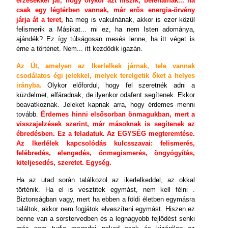
érzésekkel jár, hogy olykor azt hiszik, belehalnak... ha
csak egy légtérben vannak, már erős energia-örvény
járja át a teret,
ha meg is vakulnának, akkor is ezer közül
felismerik a Másikat... mi ez, ha nem Isten adománya,
ajándék? Ez így túlságosan mesés lenne, ha itt véget is
érne a történet. Nem... itt kezdődik igazán.
Az Út, amelyen az Ikerlelkek járnak, tele vannak
csodálatos égi jelekkel, melyek terelgetik őket a helyes
irányba.
Olykor előfordul, hogy fel szeretnék adni a
küzdelmet, elfáradnak, de ilyenkor odafent segítenek. Ekkor
beavatkoznak. Jeleket kapnak arra, hogy érdemes menni
tovább.
Érdemes hinni elsősorban önmagukban, mert a
visszajelzések szerint, már másoknak is segítenek az
ébredésben. Ez a feladatuk. Az EGYSÉG megteremtése.
Az Ikerlélek kapcsolódás kulcsszavai: felismerés,
felébredés, elengedés, önmegismerés, öngyógyítás,
kiteljesedés, szeretet. Egység.
Ha az utad során találkozol az ikerlelkeddel, az okkal
történik. Ha el is vesztitek egymást, nem kell félni .
Biztonságban vagy, mert ha ebben a földi életben egymásra
találtok, akkor nem fogjátok elveszíteni egymást. Hiszen ez
benne van a sorstervedben és a legnagyobb fejlődést senki