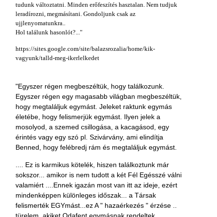
tudunk változtatni. Minden erőfeszítés hasztalan. Nem tudjuk
leradírozni, megmásítani. Gondoljunk csak az
ujjlenyomatunkra..
Hol találunk hasonlót?..."
https://sites.google.com/site/balazsrozalia/home/kik-
vagyunk/talld-meg-ikerlelkedet
"Egyszer régen megbeszéltük, hogy találkozunk.
Egyszer régen egy magasabb világban megbeszéltük,
hogy megtaláljuk egymást. Jeleket raktunk egymás
életébe, hogy felismerjük egymást. Ilyen jelek a
mosolyod, a szemed csillogása, a kacagásod, egy
érintés vagy egy szó pl. Szivárvány, ami elindítja
Benned, hogy felébredj rám és megtaláljuk egymást.
.... Ez is karmikus kötelék, hiszen találkoztunk már
sokszor... amikor is nem tudott a két Fél Egésszé válni
valamiért ....Ennek igazán most van itt az ideje, ezért
mindenképpen különleges időszak... a Társak
felismerték EGYmást...ez A " hazaérkezés " érzése ..
türelem, akiket Odafent egymásnak rendeltek,