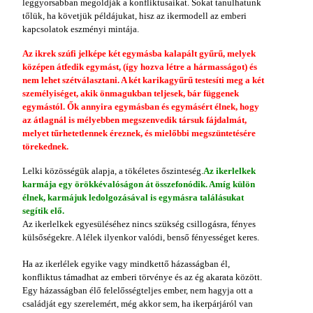
leggyorsabban megoldják a konfliktusaikat. Sokat tanulhatunk
tőlük, ha követjük példájukat, hisz az ikermodell az emberi
kapcsolatok eszményi mintája.
Az ikrek szúfi jelképe két egymásba kalapált gyűrű, melyek
középen átfedik egymást, (így hozva létre a hármasságot) és
nem lehet szétválasztani. A két karikagyűrű testesíti meg a két
személyiséget, akik önmagukban teljesek, bár függenek
egymástól. Ők annyira egymásban és egymásért élnek, hogy
az átlagnál is mélyebben megszenvedik társuk fájdalmát,
melyet tűrhetetlennek éreznek, és mielőbbi megszüntetésére
törekednek.
Lelki közösségük alapja, a tökéletes őszinteség.
Az ikerlelkek
karmája egy örökkévalóságon át összefonódik. Amíg külön
élnek, karmájuk ledolgozásával is egymásra találásukat
segítik elő.
Az ikerlelkek egyesüléséhez nincs szükség csillogásra, fényes
külsőségekre. A lélek ilyenkor valódi, benső fényességet keres.
Ha az ikerlélek egyike vagy mindkettő házasságban él,
konfliktus támadhat az emberi törvénye és az ég akarata között.
Egy házasságban élő felelősségteljes ember, nem hagyja ott a
családját egy szerelemért, még akkor sem, ha ikerpárjáról van