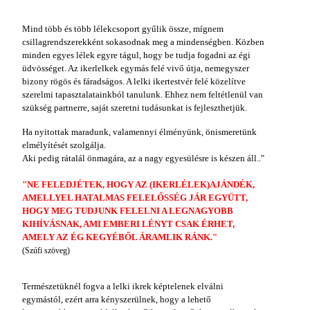
Mind több és több lélekcsoport gyűlik össze, mígnem
csillagrendszerekként sokasodnak meg a mindenségben. Közben
minden egyes lélek egyre tágul, hogy be tudja fogadni az égi
üdvösséget. Az ikerlelkek egymás felé vivő útja, nemegyszer
bizony rögös és fáradságos. A lelki ikertestvér felé közelítve
szerelmi tapasztalatainkból tanulunk. Ehhez nem feltétlenül van
szükség partnerre, saját szeretni tudásunkat is fejleszthetjük.
Ha nyitottak maradunk, valamennyi élményünk, önismeretünk
elmélyítését szolgálja.
Aki pedig rátalál önmagára, az a nagy egyesülésre is készen áll.."
"NE FELEDJÉTEK, HOGY AZ (IKERLÉLEK)AJÁNDÉK,
AMELLYEL HATALMAS FELELŐSSÉG JÁR EGYÜTT,
HOGY MEG TUDJUNK FELELNI A LEGNAGYOBB
KIHÍVÁSNAK, AMI EMBERI LÉNYT CSAK ÉRHET,
AMELY AZ ÉG KEGYÉBŐL ÁRAMLIK RÁNK."
(
Szúfi szöveg)
Természetüknél fogva a lelki ikrek képtelenek elválni
egymástól, ezért arra kényszerülnek, hogy a lehető