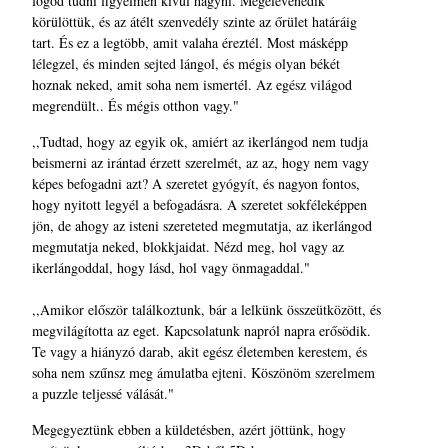
fogod tudni figyelmen kívül hagyni. Megelevenedik
körülöttük, és az átélt szenvedély szinte az őrület határáig
tart. És ez a legtöbb, amit valaha éreztél. Most másképp
lélegzel, és minden sejted lángol, és mégis olyan békét
hoznak neked, amit soha nem ismertél. Az egész világod
megrendült.. És mégis otthon vagy."
,,Tudtad, hogy az egyik ok, amiért az ikerlángod nem tudja
beismerni az irántad érzett szerelmét, az az, hogy nem vagy
képes befogadni azt? A szeretet gyógyít, és nagyon fontos,
hogy nyitott legyél a befogadásra. A szeretet sokféleképpen
jön, de ahogy az isteni szereteted megmutatja, az ikerlángod
megmutatja neked, blokkjaidat. Nézd meg, hol vagy az
ikerlángoddal, hogy lásd, hol vagy önmagaddal."
,,Amikor először találkoztunk, bár a lelkünk összeütközött, és
megvilágította az eget. Kapcsolatunk napról napra erősödik.
Te vagy a hiányzó darab, akit egész életemben kerestem, és
soha nem szűnsz meg ámulatba ejteni. Köszönöm szerelmem
a puzzle teljessé válását."
Megegyeztünk ebben a küldetésben, azért jöttünk, hogy