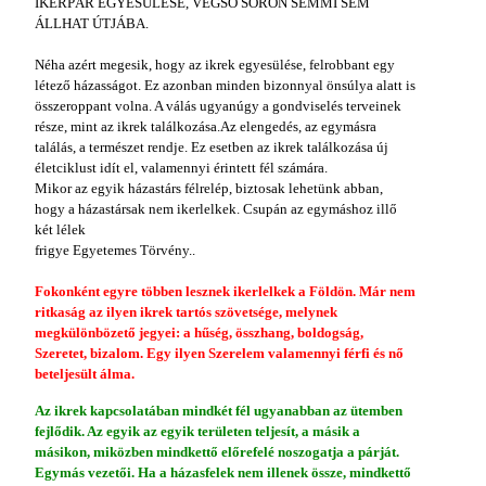
IKERPÁR EGYESÜLÉSE, VÉGSŐ SORON SEMMI SEM
ÁLLHAT ÚTJÁBA.
Néha azért megesik, hogy az ikrek egyesülése, felrobbant egy
létező házasságot. Ez azonban minden bizonnyal önsúlya alatt is
összeroppant volna. A válás ugyanúgy a gondviselés terveinek
része, mint az ikrek találkozása.Az elengedés, az egymásra
találás, a természet rendje. Ez esetben az ikrek találkozása új
életciklust idít el, valamennyi érintett fél számára.
Mikor az egyik házastárs félrelép, biztosak lehetünk abban,
hogy a házastársak nem ikerlelkek. Csupán az egymáshoz illő
két lélek
frigye Egyetemes Törvény..
Fokonként egyre többen lesznek ikerlelkek a Földön. Már nem
ritkaság az ilyen ikrek tartós szövetsége, melynek
megkülönbözető jegyei: a hűség, összhang, boldogság,
Szeretet, bizalom. Egy ilyen Szerelem valamennyi férfi és nő
beteljesült álma.
Az ikrek kapcsolatában mindkét fél ugyanabban az ütemben
fejlődik. Az egyik az egyik területen teljesít, a másik a
másikon, miközben mindkettő előrefelé noszogatja a párját.
Egymás vezetői. Ha a házasfelek nem illenek össze, mindkettő