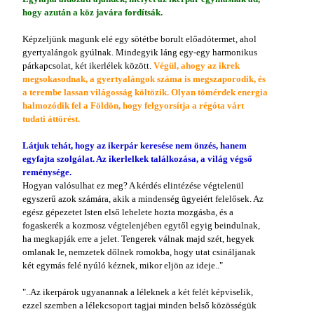
hogy azután a köz javára fordítsák.
Képzeljünk magunk elé egy sötétbe borult előadótermet, ahol
gyertyalángok gyúlnak. Mindegyik láng egy-egy harmonikus
párkapcsolat, két ikerlélek között.
Végül, ahogy az ikrek
megsokasodnak, a gyertyalángok száma is megszaporodik, és
a terembe lassan világosság költözik. Olyan tömérdek energia
halmozódik fel a Földön, hogy felgyorsítja a régóta várt
tudati áttörést.
Látjuk tehát, hogy az ikerpár keresése nem önzés, hanem
egyfajta szolgálat. Az ikerlelkek találkozása, a világ végső
reménysége.
Hogyan valósulhat ez meg? A kérdés elintézése végtelenül
egyszerű azok számára, akik a mindenség ügyeiért felelősek. Az
egész gépezetet Isten első lehelete hozta mozgásba, és a
fogaskerék a kozmosz végtelenjében egytől egyig beindulnak,
ha megkapják erre a jelet. Tengerek válnak majd szét, hegyek
omlanak le, nemzetek dőlnek romokba, hogy utat csináljanak
két egymás felé nyúló kéznek, mikor eljön az ideje.."
"..Az ikerpárok ugyanannak a léleknek a két felét képviselik,
ezzel szemben a lélekcsoport tagjai minden belső közösségük