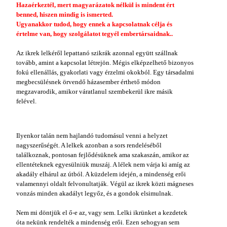
Hazaérkeztél, mert magyarázatok nélkül is mindent ért
benned, hiszen mindig is ismerted.
Ugyanakkor tudod, hogy ennek a kapcsolatnak célja és
értelme van, hogy szolgálatot tegyél embertársaidnak..
Az ikrek lelkéről lepattanó szikrák azonnal együtt szállnak
tovább, amint a kapcsolat létrejön. Mégis elképzelhető bizonyos
fokú ellenállás, gyakorlati vagy érzelmi okokból. Egy társadalmi
megbecsülésnek örvendő házasember érthető módon
megzavarodik, amikor váratlanul szembekerül ikre másik
felével.
Ilyenkor talán nem hajlandó tudomásul venni a helyzet
nagyszerűségét. A lelkek azonban a sors rendeléséből
találkoznak, pontosan fejlődésüknek ama szakaszán, amikor az
ellentéteknek egyesülniük muszáj. A lélek nem várja ki amíg az
akadály elhárul az útból. A küzdelem idején, a mindenség erői
valamennyi oldalt felvonultatják. Végül az ikrek közti mágneses
vonzás minden akadályt legyőz, és a gondok elsimulnak.
Nem mi döntjük el ő-e az, vagy sem. Lelki ikrünket a kezdetek
óta nekünk rendelték a mindenség erői. Ezen sehogyan sem