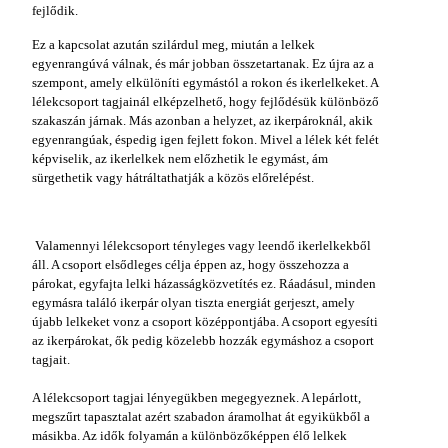
fejlődik.
Ez a kapcsolat azután szilárdul meg, miután a lelkek
egyenrangúvá válnak, és már jobban összetartanak. Ez újra az a
szempont, amely elkülöníti egymástól a rokon és ikerlelkeket. A
lélekcsoport tagjainál elképzelhető, hogy fejlődésük különböző
szakaszán járnak. Más azonban a helyzet, az ikerpároknál, akik
egyenrangúak, éspedig igen fejlett fokon. Mivel a lélek két felét
képviselik, az ikerlelkek nem előzhetik le egymást, ám
sürgethetik vagy hátráltathatják a közös előrelépést.
Valamennyi lélekcsoport tényleges vagy leendő ikerlelkekből
áll. A csoport elsődleges célja éppen az, hogy összehozza a
párokat, egyfajta lelki házasságközvetítés ez. Ráadásul, minden
egymásra találó ikerpár olyan tiszta energiát gerjeszt, amely
újabb lelkeket vonz a csoport középpontjába. A csoport egyesíti
az ikerpárokat, ők pedig közelebb hozzák egymáshoz a csoport
tagjait.
A lélekcsoport tagjai lényegükben megegyeznek. A lepárlott,
megszűrt tapasztalat azért szabadon áramolhat át egyikükből a
másikba. Az idők folyamán a különbözőképpen élő lelkek