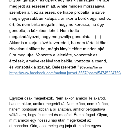
pitypangmagok, és cipelik egymás kívánságait. Persze,
megijedt az érzései miatt. A hite minden morzsájával
szemben állt ez az érzés, de hiába próbálta, a szíve
mégis gyorsabban kalapált, amikor a bőrük egymáshoz
ért, és nem bírta megállni, hogy ne keresse, ha úgy
gondolta, a közelben lehet. Nem tudta
megakadályozni, hogy megszállja gondolatait. (...)
Akkor is a karjai közé keveredett, ha nem tárta ki őket.
Hívatlanul állított be, mégis kinyílt előtte minden ajtó,
újra meg újra. Vonzotta a jelenléte, vonzották az
érzések, amelyeket kiváltott belőle, vonzotta a csend,
és vonzották a szavak. Beleszeretett."
(Cecelia Ahern)
https://www.facebook.com/molnar.jozsef.3557/posts/547452247594700
Egyszer csak megérkezik. Nem akkor, amikor Te akarod,
hanem akkor, amikor megértél rá. Nem előbb, nem később,
hanem pontosan abban a pillanatban, amikor befogadóvá
váltál arra, hogy felismerd és megéld. Érezni fogod. Olyan,
mint amikor egy hosszú nap után megérkezel az
otthonodba. Oda, ahol melegség járja át minden egyes