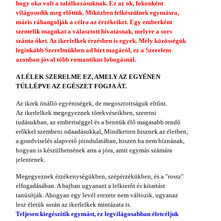
hogy oka volt a találkozásuknak. Ez az ok, fokonként
világosodik meg előttük. Miközben felkészülnek egymásra,
máris ráhangolják a célra az érzékeiket. Egy emberként
szentelik magukat a választott hivatásnak, melyre a sors
szánta őket. Az ikerlelkek érzésben is egyek. Mély közösségük
leginkább Szerelmükben ad hírt magáról, ez a Szerelem
azonban jóval több romantikus lobogásnál.
A LÉLEK SZERELME EZ, AMELY AZ EGYÉNEN
TÚLLÉPVE AZ EGÉSZET FOGJA ÁT.
Az ikrek önálló egyéniségek, de megosztottságuk eltűnt.
Az ikerlelkek megegyeznek törekvéseikben, szeretni
tudásukban, az emberiséggel és a bennük élő magasabb rendű
erőkkel szembeni odaadásukkal, Mindketten hisznek az életben,
a gondviselés alapvető jóindulatában, hiszen ha nem bíznának,
hogyan is készülhetnének arra a jóra, amit egymás számára
jelentenek.
Megegyeznek érzékenységükben, szépérzékükben, és a "rossz"
elfogadásában. A bajban ugyanazt a lelkierőt és kitartást
tanúsítják. Ahogyan egy levél erezete nem változik, ugyanaz
lesz életük során az ikerlelkek mintázata is.
Teljesen kiegészítik egymást, ez legvilágosabban életcéljuk