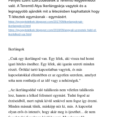
Fényes szent szerződésetek a Teremtő kegyelméből
való. A Teremtő Atya Ikerlángpárja vagytok és a
legnagyobb ajándék mit a létezésben kaphattatok hogy
Ti léteztek egymásnak - egymásért.
https://gyogyitolelkek.blogspot.com/2017/09/ikerlangoknak-
ikerlangokrol.html
https://gyogyitolelkek.blogspot.com/2018/09/angyali-uzenetek-hidd-el-
ikerlelked-var.html
Ikerlángok
,,Csak egy ikerlángod van. Egy lélek, aki vissza tud hozni
igazi hiteles énedhez. Egy lélek, aki igazán szereti minden
részét. Örökké tartó kapcsolatban vagytok, és más
kapcsolatokkal ellentétben ez az egyetlen szerelem, amelyet
soha nem ronthatja el az idő vagy a nehézségek."
,,Az ikerlángoddal való találkozás nem véletlen találkozás
lesz, hanem a lelked felismeri egymást. Tudni fogod az
érzéseidből, mert rajtuk kívül senkivel nem fogsz így érezni.
Minden másnak tűnik, másképp néz ki, más. A kapcsolat
olyan erős és intenzív, hogy akár meg is ijeszthet... de nem