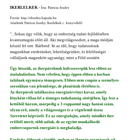
IKERLELKEK
-
Írta: Patricia Joudry
Forrás: http://ebredes-hajnala.hu
/részletek Patricia Joudry Ikerlelkek c. könyvéből/
"...Sokan úgy vélik, hogy az emberiség tudati fejlődésében
kvantumugrás előtt áll. Aki megvilágosodott, a maga módján
készül fel erre. Ráébred: Itt az idő, hogy tudatosítsuk
magunkban eredetünket, lehetőségeinket, és felelősséget
vállaljunk magunkért ugyanúgy, mint a Föld sorsáért.
Úgy hisszük, az ikerpároknak kulcsszerepük lesz ebben az
átalakulásban. Nem véletlen, hogy éppen ebben a korban
találnak egymásra tömegesen. Ebben nem csupán a személyes
sorsokban van jelentősége, de planétánk életében is.
Az ikerpárok találkozása energiaörvényt kavar, amely
fényként villan fel a tömeges tudatlanság sötétjében. Így lesz a
kettőből három, márpedig a 3 roppantul nagy hatású szám,
olyan erő, amely a világosságot és a végtelenül tiszta
Szeretetet képviseli. Ez az energiafajta, amely mindkét iker
erőiből merít, több náluk, de az együtt munkálkodó
embercsoportok energiáit is meghaladja.
Egyfajta áldozati ajándék, melyet az ikerpár egymásnak ad,