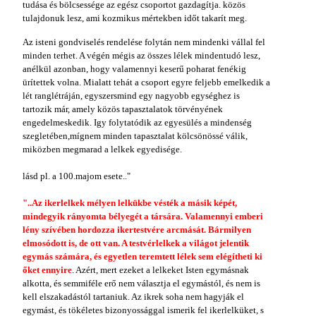
tudása és bölcsessége az egész csoportot gazdagítja. közös
tulajdonuk lesz, ami kozmikus mértekben időt takarít meg.
Az isteni gondviselés rendelése folytán nem mindenki vállal fel
minden terhet. A végén mégis az összes lélek mindentudó lesz,
anélkül azonban, hogy valamennyi keserű poharat fenékig
ürítettek volna. Mialatt tehát a csoport egyre feljebb emelkedik a
lét ranglétráján, egyszersmind egy nagyobb egységhez is
tartozik már, amely közös tapasztalatok törvényének
engedelmeskedik. Igy folytatódik az egyesülés a mindenség
szegletében,mígnem minden tapasztalat kölcsönössé válik,
miközben megmarad a lelkek egyedisége.
lásd pl. a 100.majom esete.."
"..Az ikerlelkek mélyen lelkükbe vésték a másik képét,
mindegyik rányomta bélyegét a társára. Valamennyi emberi
lény szívében hordozza ikertestvére arcmását. Bármilyen
elmosódott is, de ott van. A testvérlelkek a világot jelentik
egymás számára, és egyetlen teremtett lélek sem elégítheti ki
őket ennyire
. Azért, mert ezeket a lelkeket Isten egymásnak
alkotta, és semmiféle erő nem választja el egymástól, és nem is
kell elszakadástól tartaniuk. Az ikrek soha nem hagyják el
egymást, és tökéletes bizonyossággal ismerik fel ikerlelküket, s