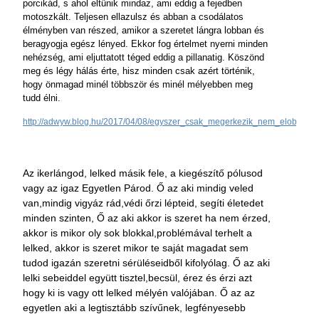
porcikád, s ahol eltűnik mindaz, ami eddig a fejedben
motoszkált. Teljesen ellazulsz és abban a csodálatos
élményben van részed, amikor a szeretet lángra lobban és
beragyogja egész lényed. Ekkor fog értelmet nyerni minden
nehézség, ami eljuttatott téged eddig a pillanatig. Köszönd
meg és légy hálás érte, hisz minden csak azért történik,
hogy önmagad minél többször és minél mélyebben meg
tudd élni.
http://adwyw.blog.hu/2017/04/08/egyszer_csak_megerkezik_nem_elobb_
Az ikerlángod, lelked másik fele, a kiegészítő pólusod
vagy az igaz Egyetlen Párod. Ő az aki mindig veled
van,mindig vigyáz rád,védi őrzi lépteid, segíti életedet
minden szinten, Ő az aki akkor is szeret ha nem érzed,
akkor is mikor oly sok blokkal,problémával terhelt a
lelked, akkor is szeret mikor te saját magadat sem
tudod igazán szeretni sérüléseidből kifolyólag. Ő az aki
lelki sebeiddel együtt tisztel,becsül, érez és érzi azt
hogy ki is vagy ott lelked mélyén valójában. Ő az az
egyetlen aki a legtisztább szívűnek, legfényesebb