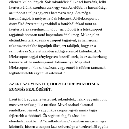
ellenére külön lények. Sok rokonlélek áll közel hozzánk, lelki
ikertestvérünk azonban csak egy van. Az előbbit a hasonlóság,
az utóbbit a teljes egyezés határozza meg. Ám még a
hasonlóságok is mélyre hatóak lehetnek. A lélekcsoportot
összefűző Szeretet ugyanabból a forrásból fakad mint az
ikertestvérek szerelme, mi több , az utóbbit is a lélekcsoport
tagjainak hosszan tartó kapcsolata érleli meg. Mikor jelen
életünkben találkozunk e csoport tagjaival, és hamarosan
rokonszenvünkbe fogadjuk őket, azt találjuk, hogy ez a
szimpátia és Szeretet minden addigi érzéstől különbözik. A
lélekcsoport tagjai ténylegesen összeillenek, és ez az összhang
természetük hasonlóságának folyománya. Meglehet
lélekcsoportunkba sok százan, vagy ennél is többen tartoznak
legkülönfélébb egyéni alkatokkal.."
AZÉRT VAGYUNK ITT, HOGY ELŐRE MOZDÍTSUK
EGYMÁS FEJLŐDÉSÉT.
Ezért is ölt egyszerre testet sok rokonlélek, nekik ugyanis pont
most van szükségük a másikra. Mivel szabad akarattal
rendelkező lények vagyunk, a csoport egyik másik tagja
fejlettebb a többinél. Ők segíteni fogják társaikat
előrehaladásukban. A "szintkülönbség" azonban mégsem nagy
közöttük, hiszen a csoport laza szövetsége a kezdetektől együtt