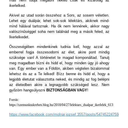
más nem tudja megadni neked csak és kizárólag az
ikerlelked.
Akivel az utad során összehoz a Sors, az sosem véletlen.
Lehet egy duálpár, lehet sok-sok lélektárs, akiknek mind-
mind hálával tartoznak. Ha ők nem lennének, akkor nagy
valószínűséggel soha nem találnád meg a másik feled, az
Ikerlelkedet.
Összeségében mindenkinek tudnia kell, hogy azzal az
emberrel fogja összesodorni az élet, akire pont mindig
szüksége van! A történetet te magad komponáltad. Tanulj
meg magadban bízni és hidd el, hogy minden úgy jó ahogy
van. Egy ember van a Földön, akiben végtelen bizalommal
lehetsz és az a Te lelked! Bízz benne és hidd el, hogy a
legjobb életutat választotta neked, és mindig az fog belépni
az életedben akire a legnagyobb szükséged lesz. Nem
győzöm hangsúlyozni
BIZTONSÁGBAN VAGY
!
Forrás:
https://szemunktukreben.blog.hu/2018/04/27/lelektars_dualpar_ikerlelek_613
https://www.facebook.com/molnar.jozsef.3557/posts/547452247594700