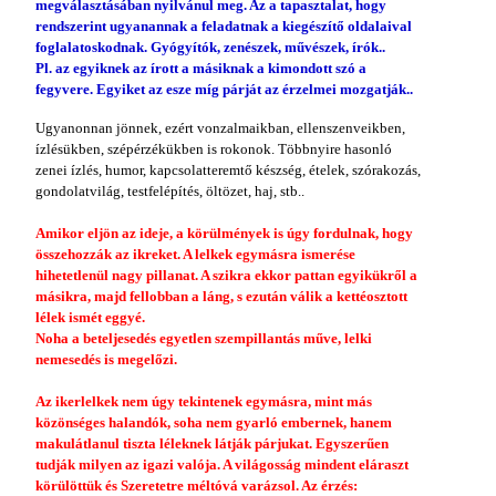
megválasztásában nyilvánul meg. Az a tapasztalat, hogy
rendszerint ugyanannak a feladatnak a kiegészítő oldalaival
foglalatoskodnak. Gyógyítók, zenészek, művészek, írók..
Pl. az egyiknek az írott a másiknak a kimondott szó a
fegyvere. Egyiket az esze míg párját az érzelmei mozgatják..
Ugyanonnan jönnek, ezért vonzalmaikban, ellenszenveikben,
ízlésükben, szépérzékükben is rokonok. Többnyire hasonló
zenei ízlés, humor, kapcsolatteremtő készség, ételek, szórakozás,
gondolatvilág, testfelépítés, öltözet, haj, stb..
Amikor eljön az ideje, a körülmények is úgy fordulnak, hogy
összehozzák az ikreket. A lelkek egymásra ismerése
hihetetlenül nagy pillanat. A szikra ekkor pattan egyikükről a
másikra, majd fellobban a láng, s ezután válik a kettéosztott
lélek ismét eggyé.
Noha a beteljesedés egyetlen szempillantás műve, lelki
nemesedés is megelőzi.
Az ikerlelkek nem úgy tekintenek egymásra, mint más
közönséges halandók, soha nem gyarló embernek, hanem
makulátlanul tiszta léleknek látják párjukat. Egyszerűen
tudják milyen az igazi valója. A világosság mindent eláraszt
körülöttük és Szeretetre méltóvá varázsol. Az érzés: