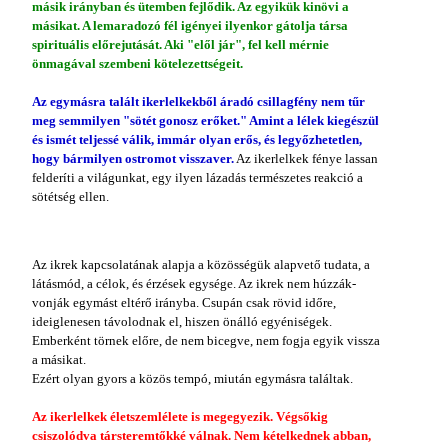
másik irányban és ütemben fejlődik. Az egyikük kinövi a
másikat. A lemaradozó fél igényei ilyenkor gátolja társa
spirituális előrejutását. Aki "elől jár", fel kell mérnie
önmagával szembeni kötelezettségeit.
Az egymásra talált ikerlelkekből áradó csillagfény nem tűr
meg semmilyen "sötét gonosz erőket." Amint a lélek kiegészül
és ismét teljessé válik, immár olyan erős, és legyőzhetetlen,
hogy bármilyen ostromot visszaver.
Az ikerlelkek fénye lassan
felderíti a világunkat, egy ilyen lázadás természetes reakció a
sötétség ellen.
Az ikrek kapcsolatának alapja a közösségük alapvető tudata, a
látásmód, a célok, és érzések egysége. Az ikrek nem húzzák-
vonják egymást eltérő irányba. Csupán csak rövid időre,
ideiglenesen távolodnak el, hiszen önálló egyéniségek.
Emberként törnek előre, de nem bicegve, nem fogja egyik vissza
a másikat.
Ezért olyan gyors a közös tempó, miután egymásra találtak.
Az ikerlelkek életszemlélete is megegyezik. Végsőkig
csiszolódva társteremtőkké válnak. Nem kételkednek abban,