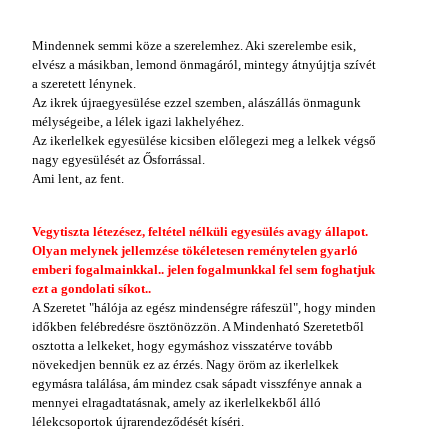
Mindennek semmi köze a szerelemhez. Aki szerelembe esik,
elvész a másikban, lemond önmagáról, mintegy átnyújtja szívét
a szeretett lénynek.
Az ikrek újraegyesülése ezzel szemben, alászállás önmagunk
mélységeibe, a lélek igazi lakhelyéhez.
Az ikerlelkek egyesülése kicsiben előlegezi meg a lelkek végső
nagy egyesülését az Ősforrással.
Ami lent, az fent.
Vegytiszta létezésez, feltétel nélküli egyesülés avagy állapot.
Olyan melynek jellemzése tökéletesen reménytelen gyarló
emberi fogalmainkkal.. jelen fogalmunkkal fel sem foghatjuk
ezt a gondolati síkot..
A Szeretet "hálója az egész mindenségre ráfeszül", hogy minden
időkben felébredésre ösztönözzön. A Mindenható Szeretetből
osztotta a lelkeket, hogy egymáshoz visszatérve tovább
növekedjen bennük ez az érzés. Nagy öröm az ikerlelkek
egymásra találása, ám mindez csak sápadt visszfénye annak a
mennyei elragadtatásnak, amely az ikerlelkekből álló
lélekcsoportok újrarendeződését kíséri.