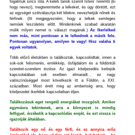
fogalmuk sincs róla. A keleti tanok szerint Isten/ Teremtő (ki
hogy nevezi), megteremtette a lelkeket, és úgy döntött, ezt
az egységet szétválasztja két lélekre, nevezhetjük nőnek és
férfinek. (Itt megjegyezném, hogy a lelkek semleges
neműek leszületés előtt. Mindenkinek szabad akaratán
múlik milyen nemet is választ magának.)
Az Ikerlelked
nem más, mint pontosan a te lelkednek a másik fele.
Pontosan ugyanolyan, amilyen te vagy! Hisz valaha ti
egyek voltatok.
Több előző életükben is találkoztak, kapcsolódtak, innen a
sok-sok felismerés, emlékkép, ősfájdalom és a földöntúli
szeretet-szerelem érzése. Az igazi kiteljesedés kettejük
kapcsolatában sok esetben elmaradt... ez nagy
valószínűséggel most következik itt a Földön, a XXI.
században. Most érett meg az emberiség arra, hogy
kiteljesedet ikerlélek kapcsolatban éljen.
Találkozásuk eget rengető energiákat mozgósít. Amikor
egymásra tekintenek, arra a környezet is mindig
felfigyel, érzékelik a kapcsolódás erejét, és ezt vissza is
igazolják általában.
Találkozik egy nő és egy férfi, és ez annyira erős