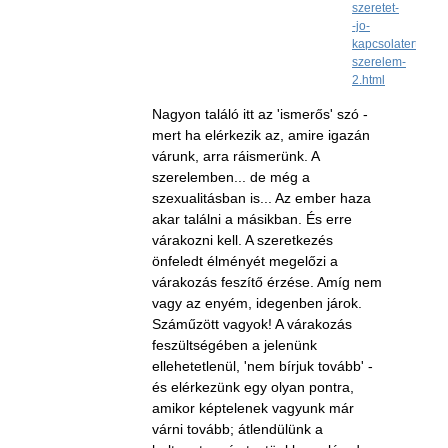
szeretet-
-jo-
kapcsolatert/ikerl
szerelem-
2.html
Nagyon találó itt az 'ismerős' szó -
mert ha elérkezik az, amire igazán
várunk, arra ráismerünk. A
szerelemben... de még a
szexualitásban is... Az ember haza
akar találni a másikban. És erre
várakozni kell. A szeretkezés
önfeledt élményét megelőzi a
várakozás feszítő érzése. Amíg nem
vagy az enyém, idegenben járok.
Száműzött vagyok! A várakozás
feszültségében a jelenünk
ellehetetlenül, 'nem bírjuk tovább' -
és elérkezünk egy olyan pontra,
amikor képtelenek vagyunk már
várni tovább; átlendülünk a