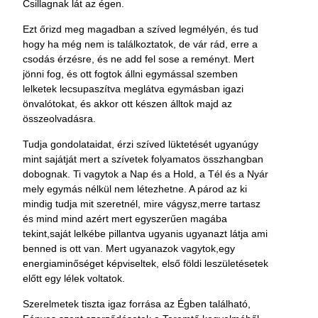
Csillagnak lát az égen.
Ezt őrizd meg magadban a szíved legmélyén, és tud
hogy ha még nem is találkoztatok, de vár rád, erre a
csodás érzésre, és ne add fel sose a reményt. Mert
jönni fog, és ott fogtok állni egymással szemben
lelketek lecsupaszítva meglátva egymásban igazi
önvalótokat, és akkor ott készen álltok majd az
összeolvadásra.
Tudja gondolataidat, érzi szíved lüktetését ugyanúgy
mint sajátját mert a szívetek folyamatos összhangban
dobognak. Ti vagytok a Nap és a Hold, a Tél és a Nyár
mely egymás nélkül nem létezhetne. A párod az ki
mindig tudja mit szeretnél, mire vágysz,merre tartasz
és mind mind azért mert egyszerűen magába
tekint,saját lelkébe pillantva ugyanis ugyanazt látja ami
benned is ott van. Mert ugyanazok vagytok,egy
energiaminőséget képviseltek, első földi leszületésetek
előtt egy lélek voltatok.
Szerelmetek tiszta igaz forrása az Égben található,