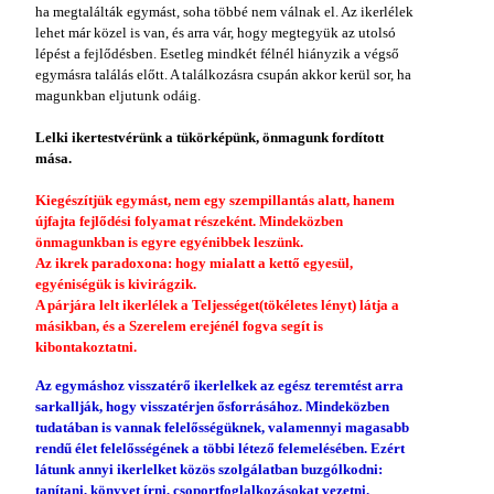
ha megtalálták egymást, soha többé nem válnak el. Az ikerlélek
lehet már közel is van, és arra vár, hogy megtegyük az utolsó
lépést a fejlődésben. Esetleg mindkét félnél hiányzik a végső
egymásra találás előtt. A találkozásra csupán akkor kerül sor, ha
magunkban eljutunk odáig.
Lelki ikertestvérünk a tükörképünk, önmagunk fordított
mása.
Kiegészítjük egymást, nem egy szempillantás alatt, hanem
újfajta fejlődési folyamat részeként. Mindeközben
önmagunkban is egyre egyénibbek leszünk.
Az ikrek paradoxona: hogy mialatt a kettő egyesül,
egyéniségük is kivirágzik.
A párjára lelt ikerlélek a Teljességet(tökéletes lényt) látja a
másikban, és a Szerelem erejénél fogva segít is
kibontakoztatni.
Az egymáshoz visszatérő ikerlelkek az egész teremtést arra
sarkallják, hogy visszatérjen ősforrásához. Mindeközben
tudatában is vannak felelősségüknek, valamennyi magasabb
rendű élet felelősségének a többi létező felemelésében. Ezért
látunk annyi ikerlelket közös szolgálatban buzgólkodni:
tanítani, könyvet írni, csoportfoglalkozásokat vezetni.