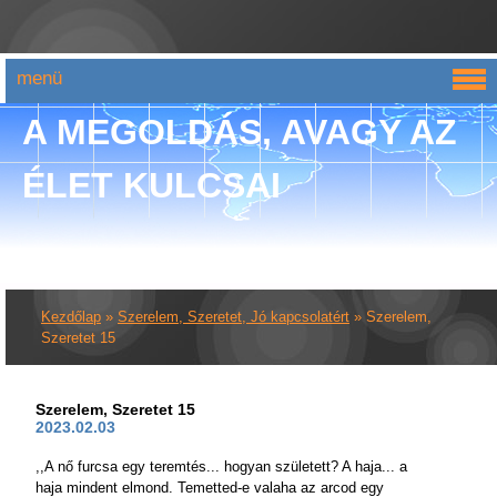
menü
A MEGOLDÁS, AVAGY AZ
ÉLET KULCSAI
Kezdőlap
»
Szerelem, Szeretet, Jó kapcsolatért
»
Szerelem,
Szeretet 15
Szerelem, Szeretet 15
2023.02.03
,,A nő furcsa egy teremtés... hogyan született? A haja... a
haja mindent elmond. Temetted-e valaha az arcod egy