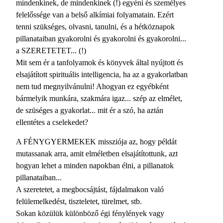
mindenkinek, de mindenkinek (!) egyéni és személyes
felelőssége van a belső alkímiai folyamatain. Ezért
tenni szükséges, olvasni, tanulni, és a hétköznapok
pillanataiban gyakorolni és gyakorolni és gyakorolni...
a SZERETETET... (!)
Mit sem ér a tanfolyamok és könyvek által nyújtott és
elsajátított spirituális intelligencia, ha az a gyakorlatban
nem tud megnyilvánulni! Ahogyan ez egyébként
bármelyik munkára, szakmára igaz... szép az elmélet,
de szüséges a gyakorlat... mit ér a szó, ha aztán
ellentétes a cselekedet?
A FÉNYGYERMEKEK missziója az, hogy példát
mutassanak arra, amit elméletben elsajátítottunk, azt
hogyan lehet a minden napokban élni, a pillanatok
pillanataiban...
A szeretetet, a megbocsájtást, fájdalmakon való
felülemelkedést, tiszteletet, türelmet, stb.
Sokan közülük különböző égi fénylények vagy