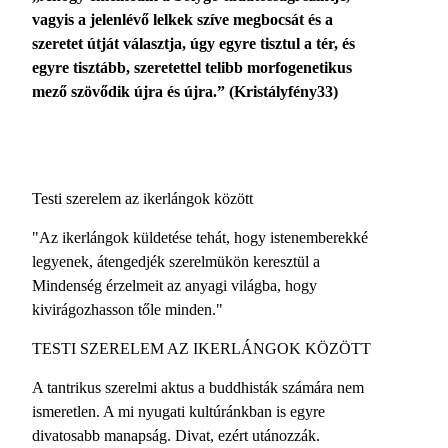
vagyis a jelenlévő lelkek szíve megbocsát és a
szeretet útját választja, úgy egyre tisztul a tér, és
egyre tisztább, szeretettel telibb morfogenetikus
mező szövődik újra és újra.” (Kristályfény33)
Testi szerelem az ikerlángok között
"Az ikerlángok küldetése tehát, hogy istenemberekké
legyenek, átengedjék szerelmükön keresztül a
Mindenség érzelmeit az anyagi világba, hogy
kivirágozhasson tőle minden."
TESTI SZERELEM AZ IKERLÁNGOK KÖZÖTT
A tantrikus szerelmi aktus a buddhisták számára nem
ismeretlen. A mi nyugati kultúránkban is egyre
divatosabb manapság. Divat, ezért utánozzák.