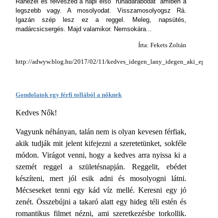
Ránézel és felveszed a napi első "ruhadarabodat" amiben a
legszebb vagy. A mosolyodat. Visszamosolyogsz Rá.
Igazán szép lesz ez a reggel. Meleg, napsütés,
madárcsicsergés. Majd valamikor. Nemsokára...
Írta: Fekets Zoltán
http://adwyw.blog.hu/2017/02/11/kedves_idegen_lany_idegen_aki_epp_eg
Gondolatok egy férfi tollából a nőknek
Kedves Nők!
Vagyunk néhányan, talán nem is olyan kevesen férfiak,
akik tudják mit jelent kifejezni a szeretetünket, sokféle
módon. Virágot venni, hogy a kedves arra nyissa ki a
szemét reggel a születésnapján. Reggelit, ebédet
készíteni, mert jól esik adni és mosolyogni látni.
Mécseseket tenni egy kád víz mellé. Keresni egy jó
zenét. Összebújni a takaró alatt egy hideg téli estén és
romantikus filmet nézni, ami szeretkezésbe torkollik.