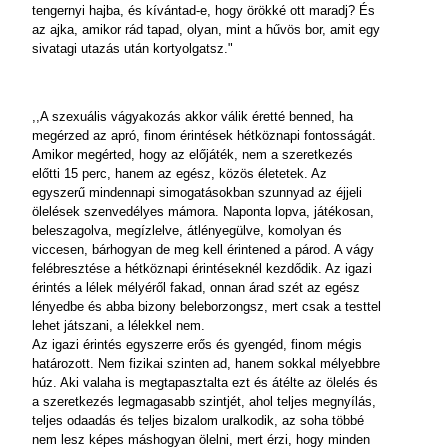
tengernyi hajba, és kívántad-e, hogy örökké ott maradj? És
az ajka, amikor rád tapad, olyan, mint a hűvös bor, amit egy
sivatagi utazás után kortyolgatsz."
,,A szexuális vágyakozás akkor válik éretté benned, ha
megérzed az apró, finom érintések hétköznapi fontosságát.
Amikor megérted, hogy az előjáték, nem a szeretkezés
előtti 15 perc, hanem az egész, közös életetek. Az
egyszerű mindennapi simogatásokban szunnyad az éjjeli
ölelések szenvedélyes mámora. Naponta lopva, játékosan,
beleszagolva, megízlelve, átlényegülve, komolyan és
viccesen, bárhogyan de meg kell érintened a párod. A vágy
felébresztése a hétköznapi érintéseknél kezdődik. Az igazi
érintés a lélek mélyéről fakad, onnan árad szét az egész
lényedbe és abba bizony beleborzongsz, mert csak a testtel
lehet játszani, a lélekkel nem.
Az igazi érintés egyszerre erős és gyengéd, finom mégis
határozott. Nem fizikai szinten ad, hanem sokkal mélyebbre
húz. Aki valaha is megtapasztalta ezt és átélte az ölelés és
a szeretkezés legmagasabb szintjét, ahol teljes megnyílás,
teljes odaadás és teljes bizalom uralkodik, az soha többé
nem lesz képes máshogyan ölelni, mert érzi, hogy minden