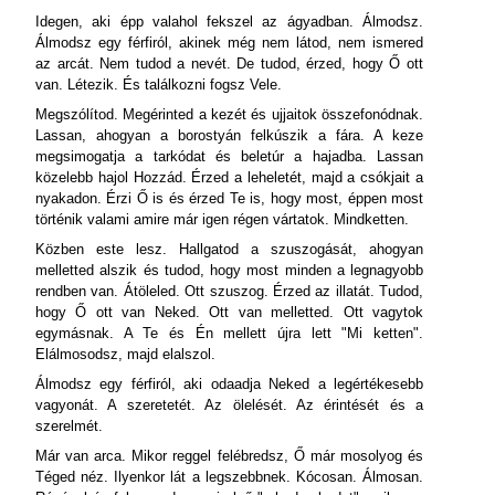
Idegen, aki épp valahol fekszel az ágyadban. Álmodsz.
Álmodsz egy férfiról, akinek még nem látod, nem ismered
az arcát. Nem tudod a nevét. De tudod, érzed, hogy Ő ott
van. Létezik. És találkozni fogsz Vele.
Megszólítod. Megérinted a kezét és ujjaitok összefonódnak.
Lassan, ahogyan a borostyán felkúszik a fára. A keze
megsimogatja a tarkódat és beletúr a hajadba. Lassan
közelebb hajol Hozzád. Érzed a leheletét, majd a csókjait a
nyakadon. Érzi Ő is és érzed Te is, hogy most, éppen most
történik valami amire már igen régen vártatok. Mindketten.
Közben este lesz. Hallgatod a szuszogását, ahogyan
melletted alszik és tudod, hogy most minden a legnagyobb
rendben van. Átöleled. Ott szuszog. Érzed az illatát. Tudod,
hogy Ő ott van Neked. Ott van melletted. Ott vagytok
egymásnak. A Te és Én mellett újra lett "Mi ketten".
Elálmosodsz, majd elalszol.
Álmodsz egy férfiról, aki odaadja Neked a legértékesebb
vagyonát. A szeretetét. Az ölelését. Az érintését és a
szerelmét.
Már van arca. Mikor reggel felébredsz, Ő már mosolyog és
Téged néz. Ilyenkor lát a legszebbnek. Kócosan. Álmosan.