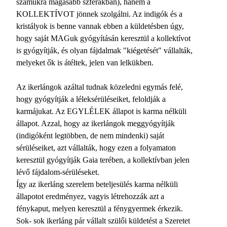
számukra magasabb szférákban), hanem a
KOLLEKTÍVOT jönnek szolgálni. Az indigók és a
kristályok is benne vannak ebben a küldetésben úgy,
hogy saját MAGuk gyógyításán keresztül a kollektívot
is gyógyítják, és olyan fájdalmak "kiégetését" vállalták,
melyeket ők is átéltek, jelen van lelkükben.
Az ikerlángok azáltal tudnak közeledni egymás felé,
hogy gyógyítják a léleksérüléseiket, feloldják a
karmájukat. Az EGYLÉLEK állapot is karma nélküli
állapot. Azzal, hogy az ikerlángok meggyógyítják
(indigóként legtöbben, de nem mindenki) saját
sérüléseiket, azt vállalták, hogy ezen a folyamaton
keresztül gyógyítják Gaia terében, a kollektívban jelen
lévő fájdalom-sérüléseket.
Így az ikerláng szerelem beteljesülés karma nélküli
állapotot eredményez, vagyis létrehozzák azt a
fénykaput, melyen keresztül a fénygyermek érkezik.
Sok- sok ikerláng pár vállalt szülői küldetést a Szeretet