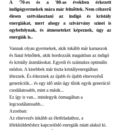
A '70-es és a '80-as években érkezett
indigógyermekek mára már felnőttek. Nem célszerű
élesen szétválasztani az indigó és kristály
energiákat, mert ahogy a szivárvány színei is
egybefolynak, és átmeneteket képeznek, úgy az
energiák is..
Vannak olyan gyermekek, akik inkább már kamaszok
és fiatal felnőttek, akik hordozzák magukban az indigó
és kristály áramlásokat. Egyedi és számukra optimális
módon. A kisebbek már tiszta kristályenergiában
léteznek. És érkeznek az újabb és újabb elnevezésű
generációk... és egy idő után úgy tűnik egyik generáció
csodálatosabb, mint a másik...
Ez így is van... mindegyik önmagában a
legcsodálatosabb...
Azonban:
Az elnevezés inkább az életfeladathoz, a
lélekküldetéshez kapcsolódó energiák miatt alakul ki.