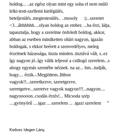
boldog... ..az egész olyan mint egy soha el nem múló
lelki-testi-szellemi kielégülés,
beteljesülés..megtestesülés.. ..mosoly
:)...szeretet
<3...áhhhhhh....olyan boldog az ember, ...ha érzi, látja,
tapasztalja, hogy a szerelme önfeledt boldog, akkor,
abban az esetben mindketten oltári nagyon, igazán
boldogak, s ekkor beérett a szenvedélyes, meleg
érzelmek házassága, tiszta minden..tisztává vált, s..ez
így nagyon jó..így válik teljessé a csillogó szerelem...s
ahogy egymás szemébe néznek. na az... hm...tudják,
hogy.... érzik.-.Megjöttem..Itthon
vagyok!!...szeretkezve, szeretgezve,
szeretgetve...szeretve vagyok nagyon!!!...nagyon....
nagyooooon..csodás érzés!... Micsoda szép
....gyönyörű ....igaz ....szerelem ... .igazi szerelem
”
Kedves Idegen Lány,