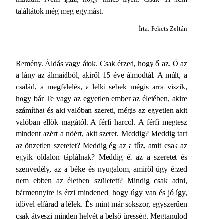
találtátok még meg egymást.
Írta: Fekets Zoltán
Remény. Áldás vagy átok. Csak érzed, hogy ő az. Ő az
a lány az álmaidból, akiről 15 éve álmodtál. A múlt, a
család, a megfelelés, a lelki sebek mégis arra viszik,
hogy bár Te vagy az egyetlen ember az életében, akire
számíthat és aki valóban szereti, mégis az egyetlen akit
valóban ellök magától. A férfi harcol. A férfi megtesz
mindent azért a nőért, akit szeret. Meddig? Meddig tart
az önzetlen szeretet? Meddig ég az a tűz, amit csak az
egyik oldalon táplálnak? Meddig él az a szeretet és
szenvedély, az a béke és nyugalom, amiről úgy érzed
nem ebben az életben született? Mindig csak adni,
bármennyire is érzi mindened, hogy úgy van és jó így,
idővel elfárad a lélek. És mint már sokszor, egyszerűen
csak átveszi minden helyét a belső üresség. Megtanulod