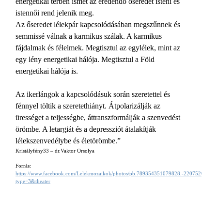
energetikai térben ismét az eredendő őseredet isteni és
istennői rend jelenik meg.
Az őseredet lélekpár kapcsolódásában megszűnnek és
semmissé válnak a karmikus szálak. A karmikus
fájdalmak és félelmek. Megtisztul az egylélek, mint az
egy lény energetikai hálója. Megtisztul a Föld
energetikai hálója is.
Az ikerlángok a kapcsolódásuk során szeretettel és
fénnyel töltik a szeretethiányt. Átpolarizálják az
ürességet a teljességbe, áttranszformálják a szenvedést
örömbe. A letargiát és a depressziót átalakítják
lélekszenvedélybe és életörömbe.”
Kristályfény33 – dr.Vaktor Orsolya
Forrás:
https://www.facebook.com/Lelekmozaikok/photos/pb.789354351079828.-2207520000
type=3&theater