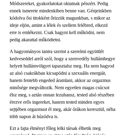
Módszereket, gyakorlatokat oktatnak pénzért. Pedig
ennek ismerete mindenkiben benne van. Génjeinkben
kódolva ősi titokként őrizzük magunkban, s mikor az
ideje eljön, amint a lélek és szellem felébred, elkezd
erre is emlékezni. Csak hagyni kell működni, nem
pedig akarattal működtetni.
A hagyományos tantra szerint a szerelmi együttlét
kedveseddel arról szól, hogy a szenvedély hullámhegye
helyett hullámvölgyet tapasztalsz meg. Ha nem hagyod
az alsó csakrákban kicsapódni a szexuális energiát,
hanem fentebb engeded áramlani, akkor az orgazmus
minősége megváltozik. Nem egyetlen magas csúcsot
élsz meg, s aztán onnan lezuhansz, tested alsó részében
érezve erős ingereket, hanem tested minden egyes
sejtjében orgazmust él meg, akár órákon keresztül, néha
több napon át húzódva is.
Ezt a fajta élményt főleg lelki társak élhetik meg