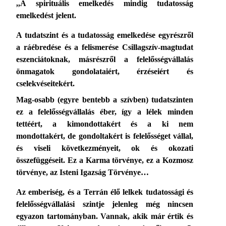
,,A spirituális emelkedés mindig tudatosság
emelkedést jelent.
A tudatszint és a tudatosság emelkedése egyrészről
a ráébredése és a felismerése Csillagszív-magtudat
eszenciátoknak, másrészről a felelősségvállalás
önmagatok gondolataiért, érzéseiért és
cselekvéseitekért.
Mag-osabb (egyre bentebb a szívben) tudatszinten
ez a felelősségvállalás éber, így a lélek minden
tettéért, a kimondottakért és a ki nem
mondottakért, de gondoltakért is felelősséget vállal,
és viseli következményeit, ok és okozati
összefüggéseit. Ez a Karma törvénye, ez a Kozmosz
törvénye, az Isteni Igazság Törvénye…
Az emberiség, és a Terrán élő lelkek tudatossági és
felelősségvállalási szintje jelenleg még nincsen
egyazon tartományban. Vannak, akik már értik és