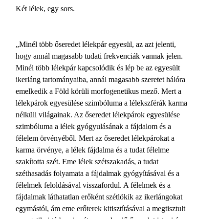
Két lélek, egy sors.
„Minél több őseredet lélekpár egyesül, az azt jelenti,
hogy annál magasabb tudati frekvenciák vannak jelen.
Minél több lélekpár kapcsolódik és lép be az egyesült
ikerláng tartományaiba, annál magasabb szeretet hálóra
emelkedik a Föld körüli morfogenetikus mező. Mert a
lélekpárok egyesülése szimbóluma a lélekszférák karma
nélküli világainak. Az őseredet lélekpárok egyesülése
szimbóluma a lélek gyógyulásának a fájdalom és a
félelem örvényéből. Mert az őseredet lélekpárokat a
karma örvénye, a lélek fájdalma és a tudat félelme
szakította szét. Eme lélek szétszakadás, a tudat
széthasadás folyamata a fájdalmak gyógyításával és a
félelmek feloldásával visszafordul. A félelmek és a
fájdalmak láthatatlan erőként szétlökik az ikerlángokat
egymástól, ám eme erőterek kitisztításával a megtisztult