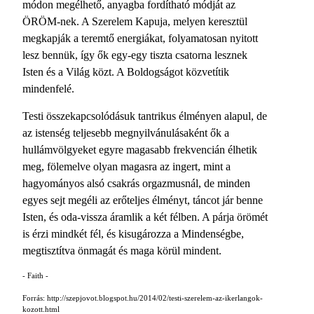
módon megélhető, anyagba fordítható módját az
ÖRÖM-nek. A Szerelem Kapuja, melyen keresztül
megkapják a teremtő energiákat, folyamatosan nyitott
lesz bennük, így ők egy-egy tiszta csatorna lesznek
Isten és a Világ közt. A Boldogságot közvetítik
mindenfelé.
Testi összekapcsolódásuk tantrikus élményen alapul, de
az istenség teljesebb megnyilvánulásaként ők a
hullámvölgyeket egyre magasabb frekvencián élhetik
meg, fölemelve olyan magasra az ingert, mint a
hagyományos alsó csakrás orgazmusnál, de minden
egyes sejt megéli az erőteljes élményt, táncot jár benne
Isten, és oda-vissza áramlik a két félben. A párja örömét
is érzi mindkét fél, és kisugározza a Mindenségbe,
megtisztítva önmagát és maga körül mindent.
- Faith -
Forrás: http://szepjovot.blogspot.hu/2014/02/testi-szerelem-az-ikerlangok-
kozott.html