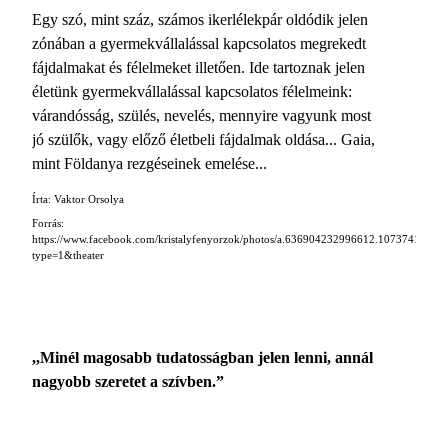
Egy szó, mint száz, számos ikerlélekpár oldódik jelen
zónában a gyermekvállalással kapcsolatos megrekedt
fájdalmakat és félelmeket illetően. Ide tartoznak jelen
életünk gyermekvállalással kapcsolatos félelmeink:
várandósság, szülés, nevelés, mennyire vagyunk most
jó szülők, vagy előző életbeli fájdalmak oldása... Gaia,
mint Földanya rezgéseinek emelése...
Írta: Vaktor Orsolya
Forrás:
https://www.facebook.com/kristalyfenyorzok/photos/a.636904232996612.107374182
type=1&theater
,,Minél magosabb tudatosságban jelen lenni, annál
nagyobb szeretet a szívben.”