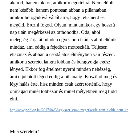
akarod, hanem akkor, amikor megértél rá. Nem előbb,
nem később, hanem pontosan abban a pillanatban,
amikor befogadóvá váltál arra, hogy felismerd és
megéld. Érezni fogod. Olyan, mint amikor egy hosszú
nap után megérkezel az otthonodba. Oda, ahol
melegség járja át minden egyes porcikád, s ahol eltűnik
mindaz, ami eddig a fejedben motoszkált. Teljesen
ellazulsz és abban a csodálatos élményben van részed,
amikor a szeretet lángra lobban és beragyogja egész
lényed. Ekkor fog értelmet nyerni minden nehézség,
ami eljuttatott téged eddig a pillanatig. Köszönd meg és
légy hálás érte, hisz minden csak azért történik, hogy
önmagad minél többször és minél mélyebben meg tudd
élni.
http://adwyw.blog.hu/2017/04/08/egyszer_csak_megerkezik_nem_elobb_nem_kesobb_
Mi a szerelem?