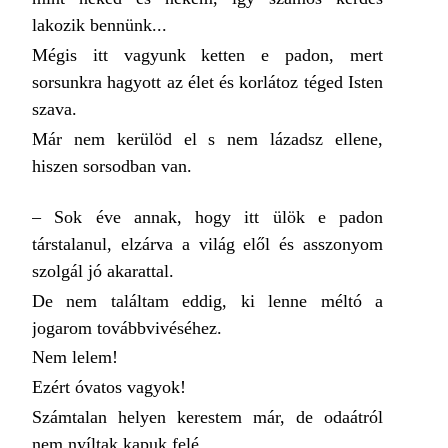
lakozik bennünk...
Mégis itt vagyunk ketten e padon, mert
sorsunkra hagyott az élet és korlátoz téged Isten
szava.
Már nem kerülöd el s nem lázadsz ellene,
hiszen sorsodban van.
– Sok éve annak, hogy itt ülök e padon
társtalanul, elzárva a világ elől és asszonyom
szolgál jó akarattal.
De nem találtam eddig, ki lenne méltó a
jogarom továbbvivéséhez.
Nem lelem!
Ezért óvatos vagyok!
Számtalan helyen kerestem már, de odaátról
nem nyíltak kapuk felé.