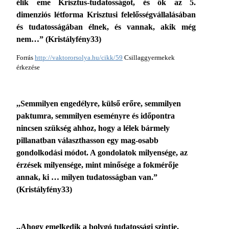
élik eme Krisztus-tudatosságot, és ők az 5.
dimenziós létforma Krisztusi felelősségvállalásában
és tudatosságában élnek, és vannak, akik még
nem…” (Kristályfény33)
Forrás
http://vaktororsolya.hu/cikk/59
Csillaggyermekek
érkezése
,,Semmilyen engedélyre, külső erőre, semmilyen
paktumra, semmilyen eseményre és időpontra
nincsen szükség ahhoz, hogy a lélek bármely
pillanatban választhasson egy mag-osabb
gondolkodási módot. A gondolatok milyensége, az
érzések milyensége, mint minősége a fokmérője
annak, ki … milyen tudatosságban van.”
(Kristályfény33)
,,Ahogy emelkedik a bolygó tudatossági szintje,