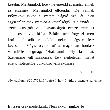
kezelni. Megtanulod, hogy ne engedd át magad ennek
az érzésnek. Megtanulod elfogadni. De vannak
időszakok mikor a szeretni vágyó szív és lélek
egyszerűen csak szenved a keserűségtől. A hiánytól. A
szeretetlenségtől. A hiábavalóságtól. Persze szeretetet
adni sosem volt hiába. Belőled nem fogy el, mert
korlátlanul adhatsz belőle, neked mégsem lesz
kevesebb. Mégis olykor utána magadban hordasz
valamiféle megmagyarázhatatlanul mély fájdalmat.
Szellemmé vált számomra. Egy elérhetetlen, magát
elrejtő, sötétségbe burkolózó vágyakozássá.
Szerző: TS
adwyw.blog.hu/2017/03/19/louise_l_hay_9_titkos_uzenete_az_onmegvalosi
Egyszer csak megérkezik. Nem akkor, amikor Te