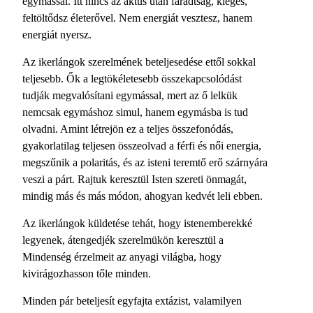
egymással. Itt nincs az aktus után fáradtság, kiégés,
feltöltődsz életerővel. Nem energiát vesztesz, hanem
energiát nyersz.
Az ikerlángok szerelmének beteljesedése ettől sokkal
teljesebb. Ők a legtökéletesebb összekapcsolódást
tudják megvalósítani egymással, mert az ő lelkük
nemcsak egymáshoz simul, hanem egymásba is tud
olvadni. Amint létrejön ez a teljes összefonódás,
gyakorlatilag teljesen összeolvad a férfi és női energia,
megszűnik a polaritás, és az isteni teremtő erő szárnyára
veszi a párt. Rajtuk keresztül Isten szereti önmagát,
mindig más és más módon, ahogyan kedvét leli ebben.
Az ikerlángok küldetése tehát, hogy istenemberekké
legyenek, átengedjék szerelmükön keresztül a
Mindenség érzelmeit az anyagi világba, hogy
kivirágozhasson tőle minden.
Minden pár beteljesít egyfajta extázist, valamilyen