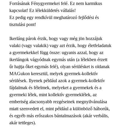
Forrásának Fénygyermekei felé. Ez nem karmikus
kapcsolat! Ez lélekküldetés vállalás!
Ez pedig egy rendkívül meghatározó fejlődési és
tisztulási pont!
Ikerláng párok érzik, hogy vagy még jön hozzájuk
valaki (vagy valakik) vagy azt érzik, hogy életfeladatuk
a gyermekekkel függ össze: ugyanis azzal, hogy az
ikerlángok vágyódnak egymás után (a lélekben érzett
űr hajtja őket egymás felé), olyan sérülésket is oldanak
MAGukon keresztül, melyek gyermek-kollektív
sérülések. Ilyenek például azok a gyermek-kollektív
fájdalmak és félelmek, melyeket a gyermekek és a
gyermeki lélek, mint kollektív gyermeklélek, az
emberiség alacsonyabb rezgéseinek megnyilvánulása
miatt szenvedett el, mint például a különböző háborúk,
és egyéb más erőszakos bántalmazások (akár verbális,
akár tettleges).