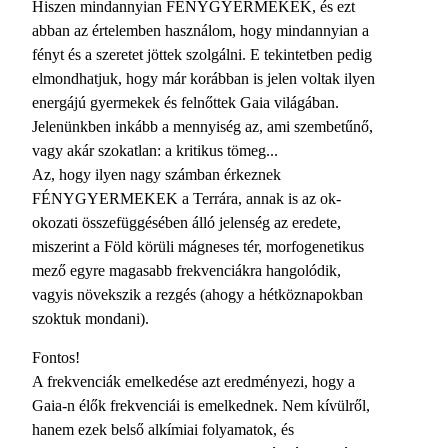
Hiszen mindannyian FÉNYGYERMEKEK, és ezt
abban az értelemben használom, hogy mindannyian a
fényt és a szeretet jöttek szolgálni. E tekintetben pedig
elmondhatjuk, hogy már korábban is jelen voltak ilyen
energájú gyermekek és felnőttek Gaia világában.
Jelenünkben inkább a mennyiség az, ami szembetűnő,
vagy akár szokatlan: a kritikus tömeg...
Az, hogy ilyen nagy számban érkeznek
FÉNYGYERMEKEK a Terrára, annak is az ok-
okozati összefüggésében álló jelenség az eredete,
miszerint a Föld körüli mágneses tér, morfogenetikus
mező egyre magasabb frekvenciákra hangolódik,
vagyis növekszik a rezgés (ahogy a hétköznapokban
szoktuk mondani).
Fontos!
A frekvenciák emelkedése azt eredményezi, hogy a
Gaia-n élők frekvenciái is emelkednek. Nem kívülről,
hanem ezek belső alkímiai folyamatok, és