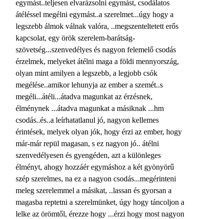
egymást..teljesen elvarázsolni egymást, csodálatos
átéléssel megélni egymást..a szerelmet...úgy hogy a
legszebb álmok válnak valóra, ..megszenteltetett erős
kapcsolat, egy örök szerelem-barátság-
szövetség...szenvedélyes és nagyon felemelő csodás
érzelmek, melyeket átélni maga a földi mennyország,
olyan mint amilyen a legszebb, a legjobb csók
megélése..amikor lehunyja az ember a szemét..s
megéli...átéli...átadva magunkat az érzésnek,
élménynek ...átadva magunkat a másiknak ...hm
csodás..és..a leírhatatlanul jó, nagyon kellemes
érintések, melyek olyan jók, hogy érzi az ember, hogy
már-már repül magasan, s ez nagyon jó.. átélni
szenvedélyesen és gyengéden, azt a különleges
élményt, ahogy hozzáér egymáshoz a két gyönyörű
szép szerelmes, na ez a nagyon csodás...megérinteni
meleg szerelemmel a másikat, ..lassan és gyorsan a
magasba reptetni a szerelmünket, úgy hogy táncoljon a
lelke az örömtől, érezze hogy ...érzi hogy most nagyon