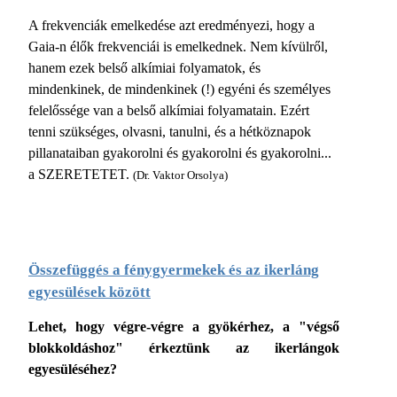
A frekvenciák emelkedése azt eredményezi, hogy a
Gaia-n élők frekvenciái is emelkednek. Nem kívülről,
hanem ezek belső alkímiai folyamatok, és
mindenkinek, de mindenkinek (!) egyéni és személyes
felelőssége van a belső alkímiai folyamatain. Ezért
tenni szükséges, olvasni, tanulni, és a hétköznapok
pillanataiban gyakorolni és gyakorolni és gyakorolni...
a SZERETETET.
(Dr. Vaktor Orsolya)
Összefüggés a fénygyermekek és az ikerláng
egyesülések között
Lehet, hogy végre-végre a gyökérhez, a "végső
blokkoldáshoz" érkeztünk az ikerlángok
egyesüléséhez?