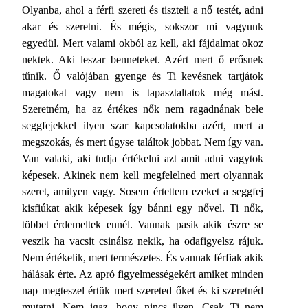
Olyanba, ahol a férfi szereti és tiszteli a nő testét, adni
akar és szeretni. És mégis, sokszor mi vagyunk
egyedül. Mert valami okból az kell, aki fájdalmat okoz
nektek. Aki leszar benneteket. Azért mert ő erősnek
tűnik. Ő valójában gyenge és Ti kevésnek tartjátok
magatokat vagy nem is tapasztaltatok még mást.
Szeretném, ha az értékes nők nem ragadnának bele
seggfejekkel ilyen szar kapcsolatokba azért, mert a
megszokás, és mert úgyse találtok jobbat. Nem így van.
Van valaki, aki tudja értékelni azt amit adni vagytok
képesek. Akinek nem kell megfelelned mert olyannak
szeret, amilyen vagy. Sosem értettem ezeket a seggfej
kisfiúkat akik képesek így bánni egy nővel. Ti nők,
többet érdemeltek ennél. Vannak pasik akik észre se
veszik ha vacsit csinálsz nekik, ha odafigyelsz rájuk.
Nem értékelik, mert természetes. És vannak férfiak akik
hálásak érte. Az apró figyelmességekért amiket minden
nap megteszel értük mert szereted őket és ki szeretnéd
mutatni. Nem igaz, hogy nincs ilyen. Csak Ti nem