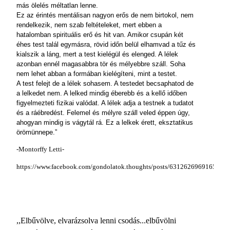
más ölelés méltatlan lenne.
Ez az érintés mentálisan nagyon erős de nem birtokol, nem
rendelkezik, nem szab feltételeket, mert ebben a
hatalomban spirituális erő és hit van. Amikor csupán két
éhes test talál egymásra, rövid időn belül elhamvad a tűz és
kialszik a láng, mert a test kielégül és elenged. A lélek
azonban ennél magasabbra tör és mélyebbre száll. Soha
nem lehet abban a formában kielégíteni, mint a testet.
A test felejt de a lélek sohasem. A testedet becsaphatod de
a lelkedet nem. A lelked mindig éberebb és a kellő időben
figyelmezteti fizikai valódat. A lélek adja a testnek a tudatot
és a ráébredést. Felemel és mélyre száll veled éppen úgy,
ahogyan mindig is vágytál rá. Ez a lelkek érett, eksztatikus
örömünnepe.”
-Montorffy Letti-
https://www.facebook.com/gondolatok.thoughts/posts/631262696916573
,,Elbűvölve, elvarázsolva lenni csodás...elbűvölni