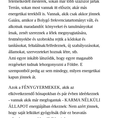
felemelkedett mesterek, sokan már több százszor jártak
Terrán, sokan most vannak itt először, akár más
energetikai terekből is. Vannak, akik csak akkor jönnek
Gaiára, amikor a Bolygó frekvenciatartományt vált, és
alkotnak maradandót: könyveket és tanulmányokat
írnak, zenét szereznek a lélek megnyugtatására,
festményekbe és szobrokba rejtik a kódokat és
tanításokat, feltalálnak/felfedeznek, új szabályozásokat,
államokat, szervezeteket hoznak létre, stb.
Ami egyre inkább látszódik, hogy egyre magasabb
rezgéseket tudnak lehorgonyozni a Földre. E
szempontból pedig az sem mindegy, milyen energetikai
kapun jönnek át.
Azok a FÉNYGYERMEKEK, akik az
elkövetkezendő hónapokban és pár évben ideérkeznek
- vannak akik már megfogantak - KARMA NÉLKÜLI
ÁLLAPOT energiájában érkeznek: Nem azért jönnek,
hogy saját lelküket gyógyítsák (bár ez beavatás