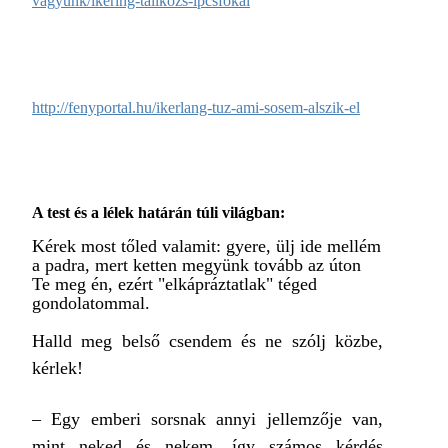
vagyunk/ikerlng-tallkozs-lpcsfokai
http://fenyportal.hu/ikerlang-tuz-ami-sosem-alszik-el
A test és a lélek határán túli világban:
Kérek most tőled valamit: gyere, ülj ide mellém
a padra, mert ketten megyünk tovább az úton
Te meg én, ezért "elkápráztatlak" téged
gondolatommal.
Halld meg belső csendem és ne szólj közbe,
kérlek!
– Egy emberi sorsnak annyi jellemzője van,
mint neked és nekem, így számos kérdés