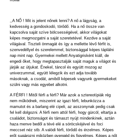
,,A NŐ ! Mit is jelent nőnek lenni? A nő a lágyság, a
kedvesség a gondoskodó, törődő. Ha a nő össze van
kapcsolva saját szíve bölcsességével, akkor világokat
képes megmozgatni a saját szeretetével. Kezdve a saját
világával. Tiszteli önmagát és így a mellette lévő férfit is,
szenvedéllyel és szerelemmel, biztonsággal képes táplálni
nap mint nap. Gyermekei mellett Anyatigrisként kiáll, de
engedi őket, hogy megtapasztalják saját maguk a világot és
járják az útjukat. Énekel, táncol és együtt mozog az
univerzummal, együtt lélegzik és ezt adja tovább
másoknak, a csodát, amiből képesek vagyunk gyermekeket
szülni vagy más egyebet alkotni.
A FÉRFI ! Mitől férfi a férfi? Már azok a sztereotípiák rég
nem működnek, miszerint az igazi férfi, lebunkózza a
mamutot és a barlang elé cipeli, az asszonynak pedig csak
fel kell dolgozni. A férfi nem attól férfi, hogy gürcöl, eltartja a
családot, biztonságot és támaszt nyújt mindenkinek, aztán
haza menve bedől a tévé elé a söröcskéjével és foci
meccset néz stb. A valódi férfi, törődő és érzelmes. Képes
erőt sugározni miközben gyengéd és figyelmes. Képes a nőt