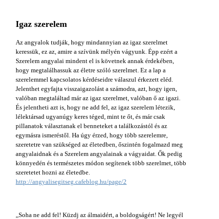
Igaz szerelem
Az angyalok tudják, hogy mindannyian az igaz szerelmet
keressük, ez az, amire a szívünk mélyén vágyunk. Épp ezért a
Szerelem angyalai mindent el is követnek annak érdekében,
hogy megtalálhassuk az életre szóló szerelmet. Ez a lap a
szerelemmel kapcsolatos kérdéseidre válaszul érkezett eléd.
Jelenthet egyfajta visszaigazolást a számodra, azt, hogy igen,
valóban megtaláltad már az igaz szerelmet, valóban ő az igazi.
És jelentheti azt is, hogy ne add fel, az igaz szerelem létezik,
lélektársad ugyanúgy keres téged, mint te őt, és már csak
pillanatok választanak el benneteket a találkozástól és az
egymásra ismeréstől. Ha úgy érzed, hogy több szerelemre,
szeretetre van szükséged az életedben, őszintén fogalmazd meg
angyalaidnak és a Szerelem angyalainak a vágyaidat. Ők pedig
könnyedén és természetes módon segítenek több szerelmet, több
szeretetet hozni az életedbe.
http://angyalisegitseg.cafeblog.hu/page/2
,,Soha ne add fel! Küzdj az álmaidért, a boldogságért! Ne legyél