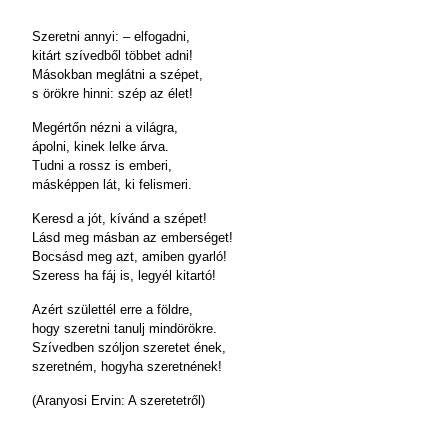
Szeretni annyi: – elfogadni,
kitárt szívedből többet adni!
Másokban meglátni a szépet,
s örökre hinni: szép az élet!
Megértőn nézni a világra,
ápolni, kinek lelke árva.
Tudni a rossz is emberi,
másképpen lát, ki felismeri.
Keresd a jót, kívánd a szépet!
Lásd meg másban az emberséget!
Bocsásd meg azt, amiben gyarló!
Szeress ha fáj is, legyél kitartó!
Azért születtél erre a földre,
hogy szeretni tanulj mindörökre.
Szívedben szóljon szeretet ének,
szeretném, hogyha szeretnének!
(Aranyosi Ervin: A szeretetről)