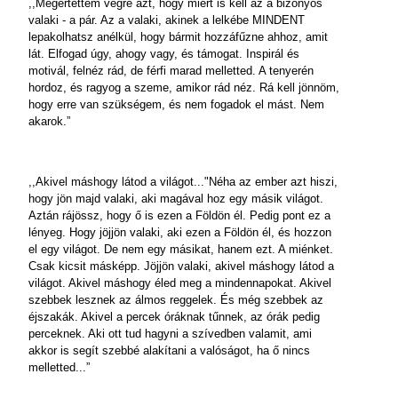
,,Megértettem végre azt, hogy miért is kell az a bizonyos
valaki - a pár. Az a valaki, akinek a lelkébe MINDENT
lepakolhatsz anélkül, hogy bármit hozzáfűzne ahhoz, amit
lát. Elfogad úgy, ahogy vagy, és támogat. Inspirál és
motivál, felnéz rád, de férfi marad melletted. A tenyerén
hordoz, és ragyog a szeme, amikor rád néz. Rá kell jönnöm,
hogy erre van szükségem, és nem fogadok el mást. Nem
akarok.”
,,Akivel máshogy látod a világot..."Néha az ember azt hiszi,
hogy jön majd valaki, aki magával hoz egy másik világot.
Aztán rájössz, hogy ő is ezen a Földön él. Pedig pont ez a
lényeg. Hogy jöjjön valaki, aki ezen a Földön él, és hozzon
el egy világot. De nem egy másikat, hanem ezt. A miénket.
Csak kicsit másképp. Jöjjön valaki, akivel máshogy látod a
világot. Akivel máshogy éled meg a mindennapokat. Akivel
szebbek lesznek az álmos reggelek. És még szebbek az
éjszakák. Akivel a percek óráknak tűnnek, az órák pedig
perceknek. Aki ott tud hagyni a szívedben valamit, ami
akkor is segít szebbé alakítani a valóságot, ha ő nincs
melletted...”