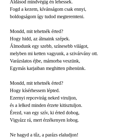
Áldásod mindvégig én lehessek.
Fogd a kezem, kívánságom csak ennyi,
boldogságom így tudod megteremteni.
Mondd, mit tehetnék érted?
Hogy hidd, az álmaink szépek.
Álmodunk egy szebb, színesebb világot,
melyben mi ketten vagyunk, a szivárvány ott.
Varázslatos éjbe, mámorba veszünk,
Egymás karjaiban meghitten pihenünk.
Mondd, mit tehetnék érted?
Hogy kísérhessem lépted.
Ezernyi repcevirág neked viruljon,
és a lelked minden érzete kitisztuljon.
Érezd, van egy szív, ki érted dobog,
Vigyázz rá, mert érzékenyen lobog.
Ne hagyd a tűz, a parázs elaludjon!