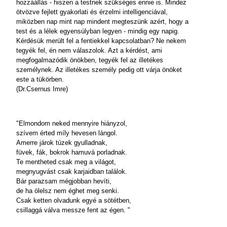
hozzáállás - hiszen a testnek szükséges ennie is. Mindez
ötvözve fejlett gyakorlati és érzelmi intelligenciával,
miközben nap mint nap mindent megteszünk azért, hogy a
test és a lélek egyensúlyban legyen - mindig egy napig.
Kérdésük merült fel a fentiekkel kapcsolatban? Ne nekem
tegyék fel, én nem válaszolok. Azt a kérdést, ami
megfogalmazódik önökben, tegyék fel az illetékes
személynek. Az illetékes személy pedig ott várja önöket
este a tükörben.
(Dr.Csernus Imre)
"Elmondom neked mennyire hiányzol,
szívem érted míly hevesen lángol.
Amerre járok túzek gyulladnak,
füvek, fák, bokrok hamuvá porladnak.
Te mentheted csak meg a világot,
megnyugvást csak karjaidban találok.
Bár parazsam mégjobban hevíti,
de ha ölelsz nem éghet meg senki.
Csak ketten olvadunk egyé a sötétben,
csillaggá válva messze fent az égen. "