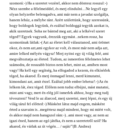
szomorú:-) Ha a szeretet vezérel, akkor nem döntesz rosszul:-)
Nézz szembe a félelmeiddel, és merj elindulni....Ne legyél egy
olyan helyzetbe beleragadva, ami már nem a javadat szolgálja,
hanem lehúz, a mélybe ránt. Azért születtünk, hogy szeressünk,
hogy boldogok legyünk, és ezáltal boldoggá tegyük azokat is,
akik szeretnek. Soha ne bántsd meg azt, aki a lelkével szeret
téged!! Egyek vagyunk, érezzük egymást...nekem rossz, ha
szomorúnak látlak:-( Azt az életet kell választanod, ami örömet
okoz, és nem azt,ami egykor az volt, és most már nem adja azt,
amire lelked mélyén vágysz! Merj nyitni egy új világ felé, ami
megváltoztatja az életed. Tudom, az ismeretlen félelmetes lehet
számodra, de rosszabb biztos nem lehet, mint az, amiben most
vagy! Ha kell egy segítség, ha elfogadod a kezem, én elkísérlek
téged, ha akarod. És merj önmagad lenni, merd kimutatni,
kimondani azt, amit érzel. Ezáltal jobb ember lehetsz!:-) Az én
lelkem lát, érez téged. Előlem nem tudsz elbújni, mást mutatni,
mint ami vagy, mert én elég jól ismerlek ahhoz, hogy meg tudj
téveszteni! Vesd le az álarcod, merj szeretni, merj lépni, és egy új
világ tárul fel előtted:-) Másként látsz majd engem, másként
érted a szavaim is...megértesz majd mindent, hogy mi miért volt,
és akkor majd nem haragszol rám:-)...ami most vagy, az nem az
igazi éned, hanem az egó játéka, és nem a szeretetről szól! Ha
akarod, én várlak az út végén....
/ saját/”
(B. Andrea)