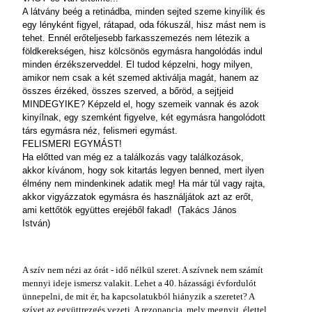
A látvány beég a retinádba, minden sejted szeme kinyílik és
egy lényként figyel, rátapad, oda fókuszál, hisz mást nem is
tehet. Ennél erőteljesebb farkasszemezés nem létezik a
földkerekségen, hisz kölcsönös egymásra hangolódás indul
minden érzékszerveddel. El tudod képzelni, hogy milyen,
amikor nem csak a két szemed aktiválja magát, hanem az
összes érzéked, összes szerved, a bőröd, a sejtjeid
MINDEGYIKE? Képzeld el, hogy szemeik vannak és azok
kinyílnak, egy szemként figyelve, két egymásra hangolódott
társ egymásra néz, felismeri egymást.
FELISMERI EGYMÁST!
Ha előtted van még ez a találkozás vagy találkozások,
akkor kívánom, hogy sok kitartás legyen benned, mert ilyen
élmény nem mindenkinek adatik meg! Ha már túl vagy rajta,
akkor vigyázzatok egymásra és használjátok azt az erőt,
ami kettőtök együttes erejéből fakad! (Takács János
István)
A szív nem nézi az órát - idő nélkül szeret. A szívnek nem számít
mennyi ideje ismersz valakit. Lehet a 40. házassági évfordulót
ünnepelni, de mit ér, ha kapcsolatukból hiányzik a szeretet? A
szívet az együttrezgés vezeti. A rezonancia, mely megnyit, élettel