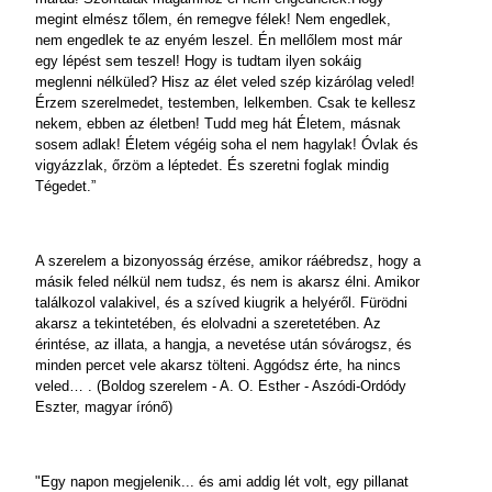
megint elmész tőlem, én remegve félek! Nem engedlek,
nem engedlek te az enyém leszel. Én mellőlem most már
egy lépést sem teszel! Hogy is tudtam ilyen sokáig
meglenni nélküled? Hisz az élet veled szép kizárólag veled!
Érzem szerelmedet, testemben, lelkemben. Csak te kellesz
nekem, ebben az életben! Tudd meg hát Életem, másnak
sosem adlak! Életem végéig soha el nem hagylak! Óvlak és
vigyázzlak, őrzöm a léptedet. És szeretni foglak mindig
Tégedet.”
A szerelem a bizonyosság érzése, amikor ráébredsz, hogy a
másik feled nélkül nem tudsz, és nem is akarsz élni. Amikor
találkozol valakivel, és a szíved kiugrik a helyéről. Fürödni
akarsz a tekintetében, és elolvadni a szeretetében. Az
érintése, az illata, a hangja, a nevetése után sóvárogsz, és
minden percet vele akarsz tölteni. Aggódsz érte, ha nincs
veled… . (Boldog szerelem - A. O. Esther - Aszódi-Ordódy
Eszter, magyar írónő)
"Egy napon megjelenik... és ami addig lét volt, egy pillanat