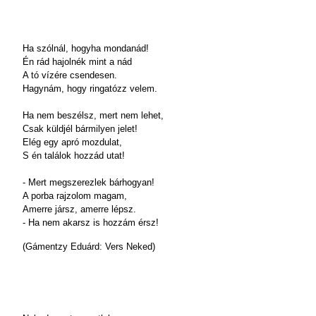
Ha szólnál, hogyha mondanád!
Én rád hajolnék mint a nád
A tó vízére csendesen.
Hagynám, hogy ringatózz velem.
Ha nem beszélsz, mert nem lehet,
Csak küldjél bármilyen jelet!
Elég egy apró mozdulat,
S én találok hozzád utat!
- Mert megszerezlek bárhogyan!
A porba rajzolom magam,
Amerre jársz, amerre lépsz.
- Ha nem akarsz is hozzám érsz!
(Gámentzy Eduárd: Vers Neked)