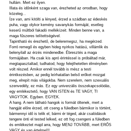
hullám. Mert ez ilyen.
Illata és időnként szaga van, érezheted az orrodban, hogy
közeleg...
Íze van, ami kitölti a lényed, érzed a szádban az édeskés
puha, vagy olykor kemény savanykás formáját, esetleg
keserű múltból fakadó mellékízeit. Minden benne van, a
maga fűszeres telítettségével.
Tapintható és érezhető, de beleremegsz, ha megérzed.
Forró remegő és egyben hideg nyirkos hatású, villámlik és
belenyilall az érzés mindenedbe. Ébresztés a maga
formájában. Ha csak kis apró érintéssel is próbáltad már,
megtapasztaltad, tudhatod, hogy felejthetetlen élményben
volt részed. Amikor ennél tovább is mész a testi
érintkezésben, az pedig leírhatatlan belső erőket mozgat
meg, elrepít más világokba. Nem szerelem, nem szexuális
szenvedély, ez más. Ez egy univerzális összekapcsolódás,
egy emlékeztető, hogy VAN ISTEN és TE VAGY, TI
VAGYTOK. Egyben. EGYEK.
A hang. A nem látható hangok is formát öltenek, mert a
hangját előre érzed, ott cseng a füledben bármikor is történt,
bármennyi idő is telik el, bármi ér téged, akár csalódások
tengere önti el tested lelked, ez ott fog csengeni a füledben
és emlékeztet majd arra, hogy MENJ TOVÁBB, mert ERŐS
VAGY és van értelme!!!