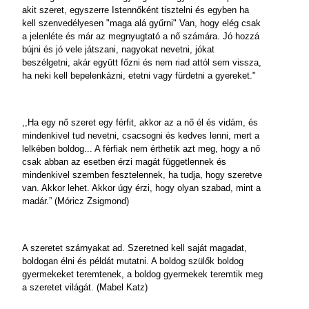
akit szeret, egyszerre Istennőként tisztelni és egyben ha
kell szenvedélyesen "maga alá gyűrni" Van, hogy elég csak
a jelenléte és már az megnyugtató a nő számára. Jó hozzá
bújni és jó vele játszani, nagyokat nevetni, jókat
beszélgetni, akár együtt főzni és nem riad attól sem vissza,
ha neki kell bepelenkázni, etetni vagy fürdetni a gyereket."
,,Ha egy nő szeret egy férfit, akkor az a nő él és vidám, és
mindenkivel tud nevetni, csacsogni és kedves lenni, mert a
lelkében boldog... A férfiak nem érthetik azt meg, hogy a nő
csak abban az esetben érzi magát függetlennek és
mindenkivel szemben fesztelennek, ha tudja, hogy szeretve
van. Akkor lehet. Akkor úgy érzi, hogy olyan szabad, mint a
madár.” (Móricz Zsigmond)
A szeretet szárnyakat ad. Szeretned kell saját magadat,
boldogan élni és példát mutatni. A boldog szülők boldog
gyermekeket teremtenek, a boldog gyermekek teremtik meg
a szeretet világát. (Mabel Katz)