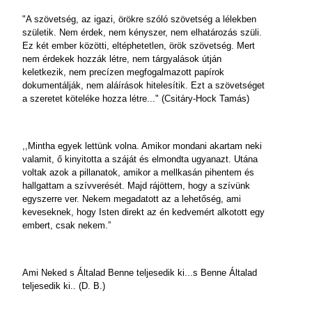
"A szövetség, az igazi, örökre szóló szövetség a lélekben
születik. Nem érdek, nem kényszer, nem elhatározás szüli.
Ez két ember közötti, eltéphetetlen, örök szövetség. Mert
nem érdekek hozzák létre, nem tárgyalások útján
keletkezik, nem precízen megfogalmazott papírok
dokumentálják, nem aláírások hitelesítik. Ezt a szövetséget
a szeretet köteléke hozza létre..." (Csitáry-Hock Tamás)
,,Mintha egyek lettünk volna. Amikor mondani akartam neki
valamit, ő kinyitotta a száját és elmondta ugyanazt. Utána
voltak azok a pillanatok, amikor a mellkasán pihentem és
hallgattam a szívverését. Majd rájöttem, hogy a szívünk
egyszerre ver. Nekem megadatott az a lehetőség, ami
keveseknek, hogy Isten direkt az én kedvemért alkotott egy
embert, csak nekem.”
Ami Neked s Általad Benne teljesedik ki...s Benne Általad
teljesedik ki.. (D. B.)