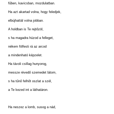
fűben, kavicsban, mozdulatban.
Ha azt akartad volna, hogy feledjek,
elbújhattál volna jobban.
A holdban is Te rejtőzöl,
s ha magadra húzod a felleget,
nékem fölfesti rá az arcod
a mindenható képzelet.
Ha távoli csillag hunyorog,
messze révedő szemedet látom,
s ha tűnő felhőt oszlat a szél,
a Te kezed int a láthatáron.
Ha neszez a lomb, susog a nád,