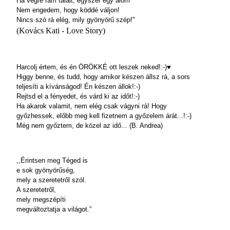
Ha végre rám talált, egyszer egy álom
Nem engedem, hogy köddé váljon!
Nincs szó rá elég, mily gyönyörű szép!"
(Kovács Kati - Love Story)
Harcolj értem, és én ÖRÖKKÉ ott leszek neked!:-)
♥
Higgy b
enne, és tudd, hogy amikor készen állsz rá, a sors
teljesíti a kívánságod! Én készen állok!:-)
Rejtsd el a fényedet, és várd ki az időt!:-)
Ha akarok valamit, nem elég csak vágyni rá! Hogy
győzhessek, előbb meg kell fizetnem a győzelem árát...!:-)
Még nem győztem, de közel az idő... (B. Andrea)
,,Érintsen meg Téged is
e sok gyönyörűség,
mely a szeretetről szól.
A szeretetről,
mely megszépíti
megváltoztatja a világot.”