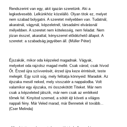
Rendszerint van egy, akit igazán szeretünk. Aki a
legkedvesebb. Lelkünkhöz közelálló. Olyan titok ez, melyet
nem szabad bolygatni. A szeretet mélyebben van. Tudatnál,
akaratnál, vágynál, képzeletnél, társadalmi elvárásnál
mélyebben. A szeretet nem kötelesség, nem feladat. Nem
józan ésszel, akarattal, kényszerrel előidézhető állapot. A
szeretet: a szabadság jegyében áll. (Müller Péter)
Éjszakák, mikor oda képzeled magadnak. Vágyak,
melyeket oda rajzolsz magad mellé. Csak várod, csak hívod
Őt. Érzed újra szívverését, érzed újra keze érintését, teste
melegét. Egy szót súg, mely felitatja könnyeid: Maradok. Az
éjszaka mesél neked, mely visszatér a nappalodba. Volt
valamikor egy éjszaka, mi összekötött Titeket. Már nem
csak a képzeleted játszik, már nem csak az emlékeid
tőrnek fel. Kinyitod szemed, a sötét éjt követi a világos
nappali fény. Már Veled marad, már Bennetek él tovább...
(Cser Melinda)