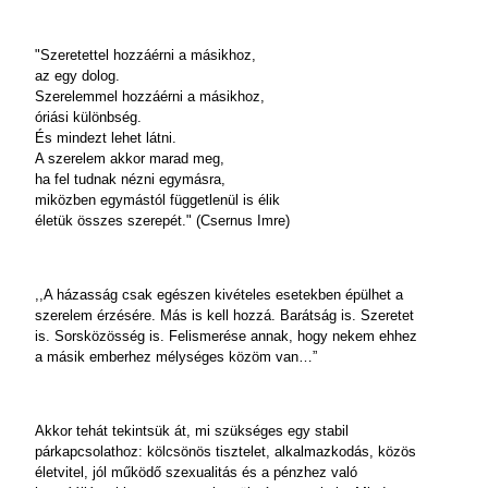
"Szeretettel hozzáérni a másikhoz,
az egy dolog.
Szerelemmel hozzáérni a másikhoz,
óriási különbség.
És mindezt lehet látni.
A szerelem akkor marad meg,
ha fel tudnak nézni egymásra,
miközben egymástól függetlenül is élik
életük összes szerepét." (Csernus Imre)
,,A házasság csak egészen kivételes esetekben épülhet a
szerelem érzésére. Más is kell hozzá. Barátság is. Szeretet
is. Sorsközösség is. Felismerése annak, hogy nekem ehhez
a másik emberhez mélységes közöm van…”
Akkor tehát tekintsük át, mi szükséges egy stabil
párkapcsolathoz: kölcsönös tisztelet, alkalmazkodás, közös
életvitel, jól működő szexualitás és a pénzhez való