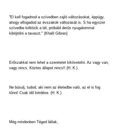
''El kell fogadnod a szívedben zajló változásokat, éppúgy,
ahogy elfogadod az évszakok változását is. S ha egyszer
szívedbe költözik a tél, próbáld derűs nyugalommal
kiböjtölni a tavaszt." (Khalil Gibran)
Erőszakkal nem lehet a szeretetet kikövetelni. Az vagy van,
vagy nincs. Köztes állapot nincs!! (H. K.)
Ne búsulj, tudod, aki nem az életedbe való, az el is fog
tűnni! Csak idő kérdése. (H. K.)
Még mindenben Téged látlak,