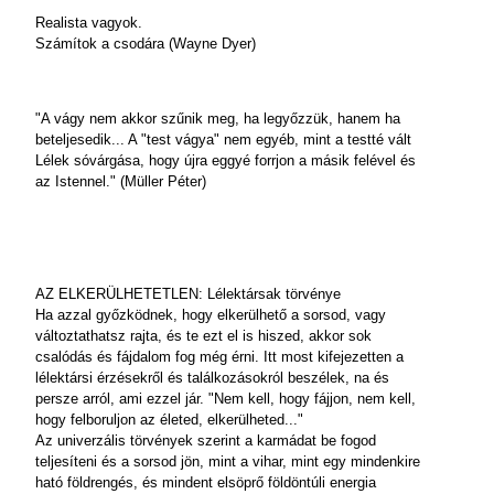
Realista vagyok.
Számítok a csodára (Wayne Dyer)
"A vágy nem akkor szűnik meg, ha legyőzzük, hanem ha
beteljesedik... A "test vágya" nem egyéb, mint a testté vált
Lélek sóvárgása, hogy újra eggyé forrjon a másik felével és
az Istennel." (Müller Péter)
AZ ELKERÜLHETETLEN: Lélektársak törvénye
Ha azzal győzködnek, hogy elkerülhető a sorsod, vagy
változtathatsz rajta, és te ezt el is hiszed, akkor sok
csalódás és fájdalom fog még érni. Itt most kifejezetten a
lélektársi érzésekről és találkozásokról beszélek, na és
persze arról, ami ezzel jár. "Nem kell, hogy fájjon, nem kell,
hogy felboruljon az életed, elkerülheted..."
Az univerzális törvények szerint a karmádat be fogod
teljesíteni és a sorsod jön, mint a vihar, mint egy mindenkire
ható földrengés, és mindent elsöprő földöntúli energia