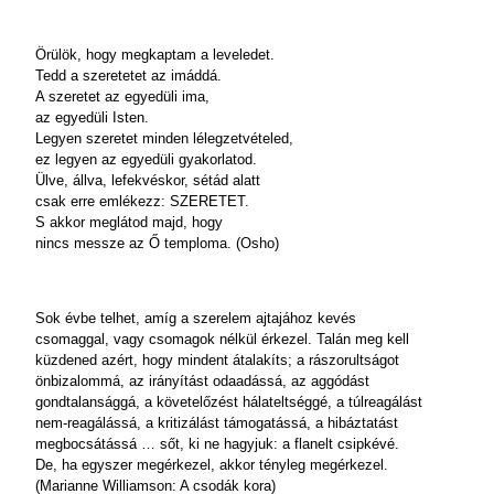
Örülök, hogy megkaptam a leveledet.
Tedd a szeretetet az imáddá.
A szeretet az egyedüli ima,
az egyedüli Isten.
Legyen szeretet minden lélegzetvételed,
ez legyen az egyedüli gyakorlatod.
Ülve, állva, lefekvéskor, sétád alatt
csak erre emlékezz: SZERETET.
S akkor meglátod majd, hogy
nincs messze az Ő temploma. (Osho)
Sok évbe telhet, amíg a szerelem ajtajához kevés
csomaggal, vagy csomagok nélkül érkezel. Talán meg kell
küzdened azért, hogy mindent átalakíts; a rászorultságot
önbizalommá, az irányítást odaadássá, az aggódást
gondtalansággá, a követelőzést hálateltséggé, a túlreagálást
nem-reagálássá, a kritizálást támogatássá, a hibáztatást
megbocsátássá … sőt, ki ne hagyjuk: a flanelt csipkévé.
De, ha egyszer megérkezel, akkor tényleg megérkezel.
(Marianne Williamson: A csodák kora)