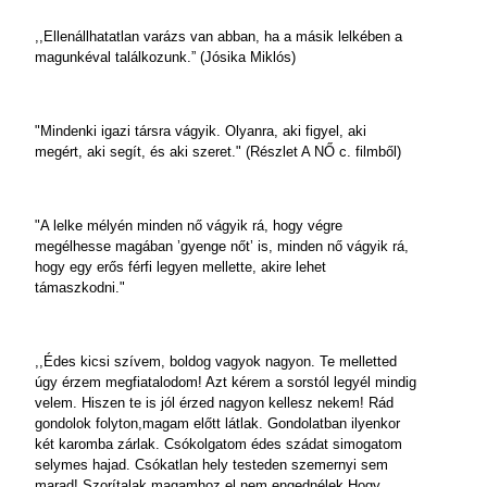
,,Ellenállhatatlan varázs van abban, ha a másik lelkében a
magunkéval találkozunk.” (Jósika Miklós)
"Mindenki igazi társra vágyik. Olyanra, aki figyel, aki
megért, aki segít, és aki szeret." (Részlet A NŐ c. filmből)
"A lelke mélyén minden nő vágyik rá, hogy végre
megélhesse magában ’gyenge nőt’ is, minden nő vágyik rá,
hogy egy erős férfi legyen mellette, akire lehet
támaszkodni."
,,Édes kicsi szívem, boldog vagyok nagyon. Te melletted
úgy érzem megfiatalodom! Azt kérem a sorstól legyél mindig
velem. Hiszen te is jól érzed nagyon kellesz nekem! Rád
gondolok folyton,magam előtt látlak. Gondolatban ilyenkor
két karomba zárlak. Csókolgatom édes szádat simogatom
selymes hajad. Csókatlan hely testeden szemernyi sem
marad! Szorítalak magamhoz el nem engednélek.Hogy