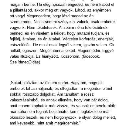
magam benne. Ha elég hosszan engeded, és nem kapod el
a pillantásod, akkor még ott vagyok. Látod, az enyémben
ott vagy! Megengedem, hogy lásd magad az én
szememmel. Nincs semmi szégyellni valónk, csak emberek
vagyunk. Nem tökéletesek. A hibáim néha felerősödnek
benned, és én viselem a tiéidet, hogy mutatni tudjam, és
fejlődj, általam, és én általad. Végtelen körforgás, energiák,
csiszolódás. De most csak legyél velem, igazán velem. Ok
nélkül, egészen. Megérinteni a lelked. Megérintődni. Eggyé
válás illúziója. Ez hiányzott. Köszönöm. (facebook.
SzelídmegOldás)
„Sokat hibáztam az életem során. Hagytam, hogy az
emberek kihasználjanak, és elfogadtam a megérdemeltnél
sokkal rosszabb dolgokat. Ám tanultam a rossz
választásaimból, és annak ellenére, hogy van pár dolog,
amit sosem kaphatok már vissza, és vannak emberek, akik
már soha nem fognak bocsánatot kérni, legközelebb már
okosabb leszek, és nem horgonyozok le olyan dolog mellett,
ami kevesebb, mint amit megérdemlek.”