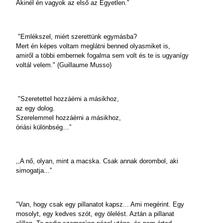
Akinél én vagyok az első az Egyetlen.”
"Emlékszel, miért szerettünk egymásba?
Mert én képes voltam meglátni benned olyasmiket is,
amiről a többi embernek fogalma sem volt és te is ugyanígy
voltál velem." (Guillaume Musso)
"Szeretettel hozzáérni a másikhoz,
az egy dolog.
Szerelemmel hozzáérni a másikhoz,
óriási különbség…”
,,A nő, olyan, mint a macska. Csak annak dorombol, aki
simogatja...”
"Van, hogy csak egy pillanatot kapsz... Ami megérint. Egy
mosolyt, egy kedves szót, egy ölelést. Aztán a pillanat