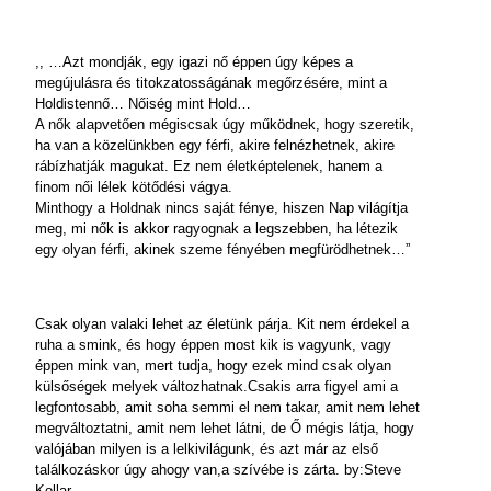
,, …Azt mondják, egy igazi nő éppen úgy képes a
megújulásra és titokzatosságának megőrzésére, mint a
Holdistennő… Nőiség mint Hold…
A nők alapvetően mégiscsak úgy működnek, hogy szeretik,
ha van a közelünkben egy férfi, akire felnézhetnek, akire
rábízhatják magukat. Ez nem életképtelenek, hanem a
finom női lélek kötődési vágya.
Minthogy a Holdnak nincs saját fénye, hiszen Nap világítja
meg, mi nők is akkor ragyognak a legszebben, ha létezik
egy olyan férfi, akinek szeme fényében megfürödhetnek…”
Csak olyan valaki lehet az életünk párja. Kit nem érdekel a
ruha a smink, és hogy éppen most kik is vagyunk, vagy
éppen mink van, mert tudja, hogy ezek mind csak olyan
külsőségek melyek változhatnak.Csakis arra figyel ami a
legfontosabb, amit soha semmi el nem takar, amit nem lehet
megváltoztatni, amit nem lehet látni, de Ő mégis látja, hogy
valójában milyen is a lelkivilágunk, és azt már az első
találkozáskor úgy ahogy van,a szívébe is zárta. by:Steve
Kollar