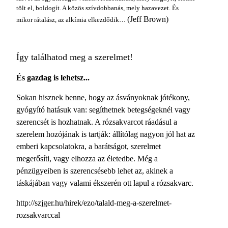
tölt el, boldogít. A közös szívdobbanás, mely hazavezet. És
(Jeff Brown)
mikor rátalász, az alkímia elkezdődik…
Így találhatod meg a szerelmet!
És gazdag is lehetsz...
Sokan hisznek benne, hogy az ásványoknak jótékony,
gyógyító hatásuk van: segíthetnek betegségeknél vagy
szerencsét is hozhatnak. A rózsakvarcot ráadásul a
szerelem hozójának is tartják: állítólag nagyon jól hat az
emberi kapcsolatokra, a barátságot, szerelmet
megerősíti, vagy elhozza az életedbe. Még a
pénzügyeiben is szerencsésebb lehet az, akinek a
táskájában vagy valami ékszerén ott lapul a rózsakvarc.
http://szjger.hu/hirek/ezo/talald-meg-a-szerelmet-
rozsakvarccal