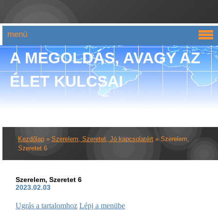
menü
A MEGOLDÁS, AVAGY AZ
ÉLET KULCSAI
Kezdőlap
»
Szerelem, Szeretet, Jó kapcsolatért
»
Szerelem,
Szeretet 6
Szerelem, Szeretet 6
2023.02.03
Ugrás a tartalomhoz
Lépj a menübe