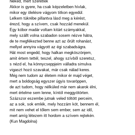
Neked, mert szeretlek
Akkor is gyere, ha csak képzeletben hívlak,
mikor egy ölelésre vágyom titkon egyedül.
Lelkem tükrébe pillantva lásd meg a kérést,
érezd, hogy a szívem, csak hozzád menekül.
Egy kóbor madár voltam kitárt szárnyakkal,
mely szállt volna szabadon sosem nézve hátra,
de te megfékezted benne azt az őrült rohanást,
mellyel annyira vágyott az égi szabadságra.
Hát most engedd, hogy halkan megköszönjem,
amit értem tettél, teszel, ahogy szívből szeretsz,
s nézd el, ha könnycseppjeim válladra simulva
vigaszt hozó szavakat, már csak nálad keres.
Még nem tudom az életem mikor ér majd véget,
mert a boldogság egyszer úgyis tovaröppen,
de azt tudom, hogy nélküled már nem akarok élni,
mert értelme sem lenne, kíntól meggyötörten.
Százszor eszembe jutnak veled töltött perceim,
az a sok, sok emlék, mely hozzám köt, bennem él,
mit nem vehet el tőlem sem ember, sem az idő,
mert amíg létezem itt hordom a szívem rejtekén.
(Kun Magdolna)