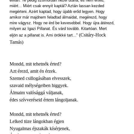
elillan. Te pedig szomorúan nézel utána, és nem érted,
miért... Miért csak ennyit kaptál? Aztán lassan kezded
megérteni. Azért kaptad, hogy újabb erőd legyen. Hogy
amikor már majdnem feladtad álmaidat, megérezd, hogy
mire vágysz. Hogy ne érd be kevesebbel. Hogy újra átérezd,
milyen az Igazi Pillanat. És várd tovább. Kitartóan. Mert
(Csitáry-Hock
eljön az a pillanat is. Ami örökké tart..."
Tamás)
Mondd, mit tehetnék érted?
Azt érezd, amit én érzek.
Szemed csillogásában elvesszek,
szavaid mélységeiben higgyek.
Álmaim valósággá váljanak,
édes szívveréseid értem lángoljanak.
Mondd, mit tehetnék érted?
Lelked tüze lángokban égjen
Nyugalmas éjszakák kísérjenek,