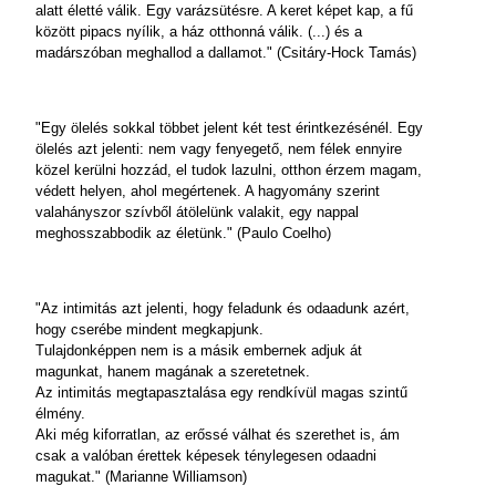
alatt életté válik. Egy varázsütésre. A keret képet kap, a fű
között pipacs nyílik, a ház otthonná válik. (...) és a
madárszóban meghallod a dallamot." (Csitáry-Hock Tamás)
"Egy ölelés sokkal többet jelent két test érintkezésénél. Egy
ölelés azt jelenti: nem vagy fenyegető, nem félek ennyire
közel kerülni hozzád, el tudok lazulni, otthon érzem magam,
védett helyen, ahol megértenek. A hagyomány szerint
valahányszor szívből átölelünk valakit, egy nappal
meghosszabbodik az életünk." (Paulo Coelho)
"Az intimitás azt jelenti, hogy feladunk és odaadunk azért,
hogy cserébe mindent megkapjunk.
Tulajdonképpen nem is a másik embernek adjuk át
magunkat, hanem magának a szeretetnek.
Az intimitás megtapasztalása egy rendkívül magas szintű
élmény.
Aki még kiforratlan, az erőssé válhat és szerethet is, ám
csak a valóban érettek képesek ténylegesen odaadni
magukat." (Marianne Williamson)