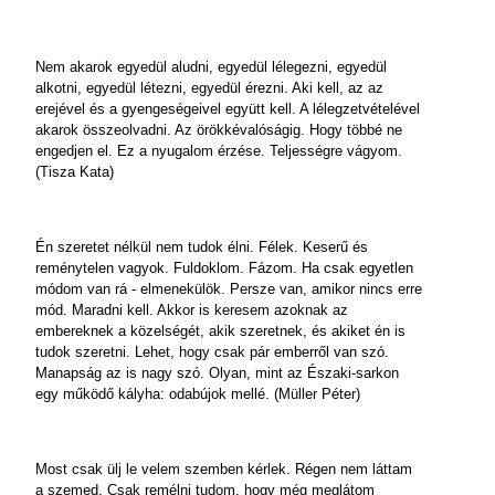
Nem akarok egyedül aludni, egyedül lélegezni, egyedül
alkotni, egyedül létezni, egyedül érezni. Aki kell, az az
erejével és a gyengeségeivel együtt kell. A lélegzetvételével
akarok összeolvadni. Az örökkévalóságig. Hogy többé ne
engedjen el. Ez a nyugalom érzése. Teljességre vágyom.
(Tisza Kata)
Én szeretet nélkül nem tudok élni. Félek. Keserű és
reménytelen vagyok. Fuldoklom. Fázom. Ha csak egyetlen
módom van rá - elmenekülök. Persze van, amikor nincs erre
mód. Maradni kell. Akkor is keresem azoknak az
embereknek a közelségét, akik szeretnek, és akiket én is
tudok szeretni. Lehet, hogy csak pár emberről van szó.
Manapság az is nagy szó. Olyan, mint az Északi-sarkon
egy működő kályha: odabújok mellé. (Müller Péter)
Most csak ülj le velem szemben kérlek. Régen nem láttam
a szemed. Csak remélni tudom, hogy még meglátom