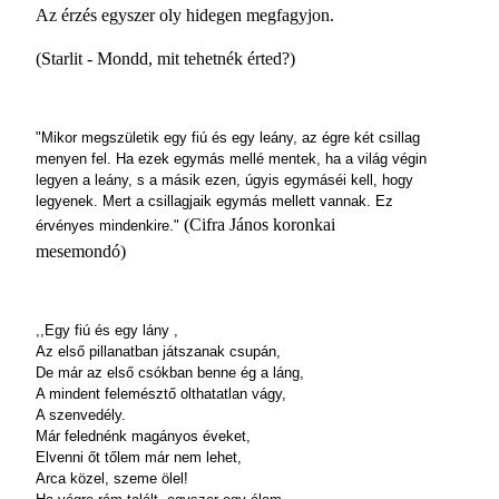
Az érzés egyszer oly hidegen megfagyjon.
(Starlit - Mondd, mit tehetnék érted?)
"Mikor megszületik egy fiú és egy leány, az égre két csillag
menyen fel. Ha ezek egymás mellé mentek, ha a világ végin
legyen a leány, s a másik ezen, úgyis egymáséi kell, hogy
legyenek. Mert a csillagjaik egymás mellett vannak. Ez
(Cifra János koronkai
érvényes mindenkire."
mesemondó)
,,Egy fiú és egy lány ,
Az első pillanatban játszanak csupán,
De már az első csókban benne ég a láng,
A mindent felemésztő olthatatlan vágy,
A szenvedély.
Már felednénk magányos éveket,
Elvenni őt tőlem már nem lehet,
Arca közel, szeme ölel!