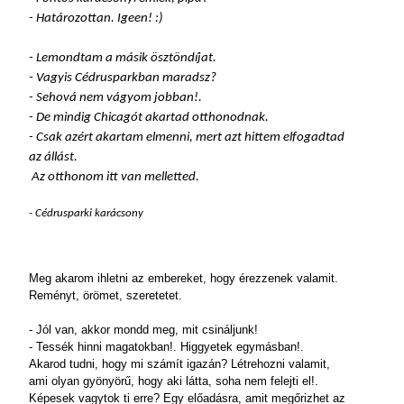
- Határozottan. Igeen! :)
- Lemondtam a másik ösztöndíjat.
- Vagyis Cédrusparkban maradsz?
- Sehová nem vágyom jobban!.
- De mindig Chicagót akartad otthonodnak.
- Csak azért akartam elmenni, mert azt hittem elfogadtad
az állást.
Az otthonom itt van melletted.
- Cédrusparki karácsony
Meg akarom ihletni az embereket, hogy érezzenek valamit.
Reményt, örömet, szeretetet.
- Jól van, akkor mondd meg, mit csináljunk!
- Tessék hinni magatokban!. Higgyetek egymásban!.
Akarod tudni, hogy mi számít igazán? Létrehozni valamit,
ami olyan gyönyörű, hogy aki látta, soha nem felejti el!.
Képesek vagytok ti erre? Egy előadásra, amit megőrizhet az