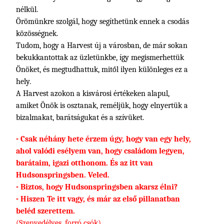
nélkül.
Örömünkre szolgál, hogy segíthetünk ennek a csodás
közösségnek.
Tudom, hogy a Harvest új a városban, de már sokan
bekukkantottak az üzletünkbe, így megismerhettük
Önöket, és megtudhattuk, mitől ilyen különleges ez a
hely.
A Harvest azokon a kisvárosi értékeken alapul,
amiket Önök is osztanak, reméljük, hogy elnyertük a
bizalmakat, barátságukat és a szívüket.
- Csak néhány hete érzem úgy, hogy van egy hely,
ahol valódi esélyem van, hogy családom legyen,
barátaim, igazi otthonom. És az itt van
Hudsonspringsben. Veled.
- Biztos, hogy Hudsonspringsben akarsz élni?
- Hiszen Te itt vagy, és már az első pillanatban
beléd szerettem.
(Szenvedélyes, forró csók)