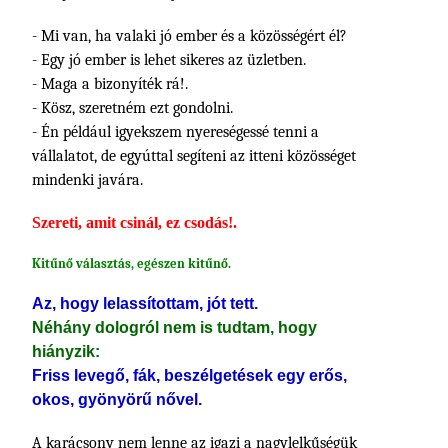
- Mi van, ha valaki jó ember és a közösségért él?
- Egy jó ember is lehet sikeres az üzletben.
- Maga a bizonyíték rá!.
- Kösz, szeretném ezt gondolni.
- Én például igyekszem nyereségessé tenni a
vállalatot, de egyúttal segíteni az itteni közösséget
mindenki javára.
Szereti, amit csinál, ez csodás!.
Kitűnő választás, egészen kitűnő.
Az, hogy lelassítottam, jót tett.
Néhány dologról nem is tudtam, hogy
hiányzik:
Friss levegő, fák, beszélgetések egy erős,
okos, gyönyörű nővel.
A karácsony nem lenne az igazi a nagylelkűségük