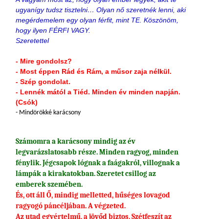
ugyanígy tudsz tisztelni… Olyan nő szeretnék lenni, aki
megérdemelem egy olyan férfit, mint TE. Köszönöm,
hogy ilyen FÉRFI VAGY.
Szeretettel
- Mire gondolsz?
- Most éppen Rád és Rám, a műsor zaja nélkül.
- Szép gondolat.
- Lennék mától a Tiéd. Minden év minden napján.
(Csók)
- Mindörökké karácsony
Számomra a karácsony mindig az év
legvarázslatosabb része. Minden ragyog, minden
fénylik. Jégcsapok lógnak a faágakról, villognak a
lámpák a kirakatokban. Szeretet csillog az
emberek szemében.
És, ott áll Ő, mindig melletted, hűséges lovagod
ragyogó páncéljában. A végzeted.
Az utad egyértelmű, a jövőd biztos. Szétfeszít az