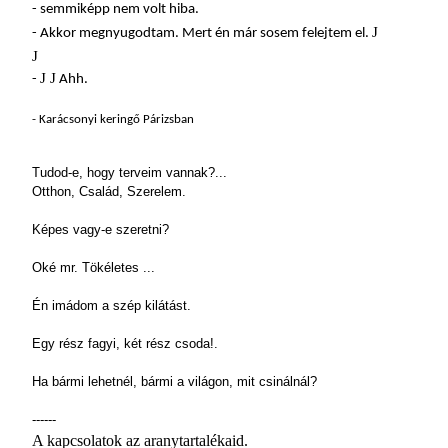
- semmiképp nem volt hiba.
J
- Akkor megnyugodtam. Mert én már sosem felejtem el.
J
J
J
-
Ahh.
- Karácsonyi keringő Párizsban
Tudod-e, hogy terveim vannak?...
Otthon, Család, Szerelem.
Képes vagy-e szeretni?
Oké mr. Tökéletes ...
Én imádom a szép kilátást.
Egy rész fagyi, két rész csoda!.
Ha bármi lehetnél, bármi a világon, mit csinálnál?
------
A kapcsolatok az aranytartalékaid.