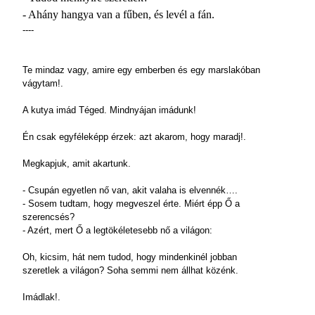
- Ahány hangya van a fűben, és levél a fán.
----
Te mindaz vagy, amire egy emberben és egy marslakóban
vágytam!.
A kutya imád Téged. Mindnyájan imádunk!
Én csak egyféleképp érzek: azt akarom, hogy maradj!.
Megkapjuk, amit akartunk.
- Csupán egyetlen nő van, akit valaha is elvennék….
- Sosem tudtam, hogy megveszel érte. Miért épp Ő a
szerencsés?
- Azért, mert Ő a legtökéletesebb nő a világon:
Oh, kicsim, hát nem tudod, hogy mindenkinél jobban
szeretlek a világon? Soha semmi nem állhat közénk.
Imádlak!.