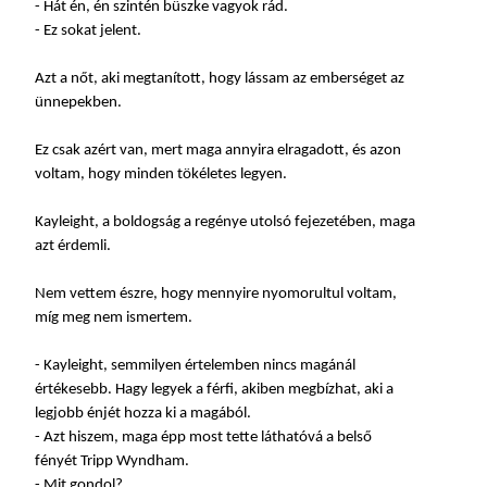
- Hát én, én szintén büszke vagyok rád.
- Ez sokat jelent.
Azt a nőt, aki megtanított, hogy lássam az emberséget az
ünnepekben.
Ez csak azért van, mert maga annyira elragadott, és azon
voltam, hogy minden tökéletes legyen.
Kayleight, a boldogság a regénye utolsó fejezetében, maga
azt érdemli.
Nem vettem észre, hogy mennyire nyomorultul voltam,
míg meg nem ismertem.
- Kayleight, semmilyen értelemben nincs magánál
értékesebb. Hagy legyek a férfi, akiben megbízhat, aki a
legjobb énjét hozza ki a magából.
- Azt hiszem, maga épp most tette láthatóvá a belső
fényét Tripp Wyndham.
- Mit gondol?