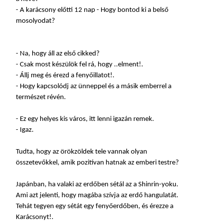
- A karácsony előtti 12 nap - Hogy bontod ki a belső
mosolyodat?
- Na, hogy áll az első cikked?
- Csak most készülök fel rá, hogy ..elment!.
- Állj meg és érezd a fenyőillatot!.
- Hogy kapcsolódj az ünneppel és a másik emberrel a
természet révén.
- Ez egy helyes kis város, itt lenni igazán remek.
- Igaz.
Tudta, hogy az örökzöldek tele vannak olyan
összetevőkkel, amik pozitívan hatnak az emberi testre?
Japánban, ha valaki az erdőben sétál az a Shinrin-yoku.
Ami azt jelenti, hogy magába szívja az erdő hangulatát.
Tehát tegyen egy sétát egy fenyőerdőben, és érezze a
Karácsonyt!.