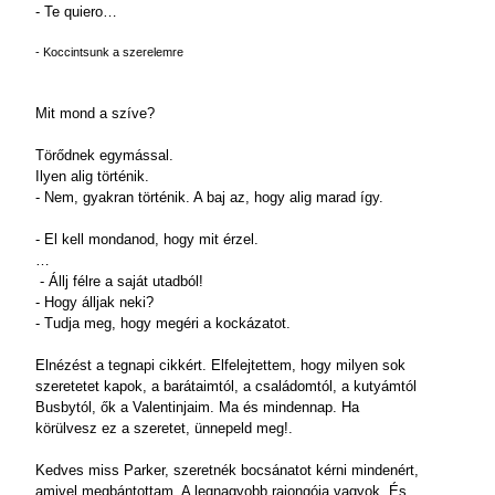
- Te quiero…
- Koccintsunk a szerelemre
Mit mond a szíve?
Törődnek egymással.
Ilyen alig történik.
- Nem, gyakran történik. A baj az, hogy alig marad így.
- El kell mondanod, hogy mit érzel.
…
- Állj félre a saját utadból!
- Hogy álljak neki?
- Tudja meg, hogy megéri a kockázatot.
Elnézést a tegnapi cikkért. Elfelejtettem, hogy milyen sok
szeretetet kapok, a barátaimtól, a családomtól, a kutyámtól
Busbytól, ők a Valentinjaim. Ma és mindennap. Ha
körülvesz ez a szeretet, ünnepeld meg!.
Kedves miss Parker, szeretnék bocsánatot kérni mindenért,
amivel megbántottam. A legnagyobb rajongója vagyok. És