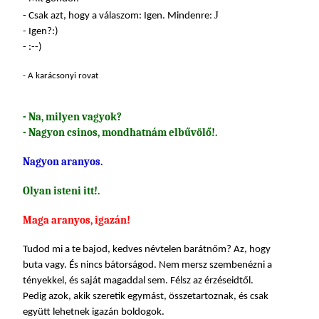
J
- Csak azt, hogy a válaszom: Igen. Mindenre:
- Igen?:)
- :--)
- A karácsonyi rovat
- Na, milyen vagyok?
- Nagyon csinos, mondhatnám elbűvölő!.
Nagyon aranyos.
Olyan isteni itt!.
Maga aranyos, igazán!
Tudod mi a te bajod, kedves névtelen barátnőm? Az, hogy
buta vagy. És nincs bátorságod. Nem mersz szembenézni a
tényekkel, és saját magaddal sem. Félsz az érzéseidtől.
Pedig azok, akik szeretik egymást, összetartoznak, és csak
együtt lehetnek igazán boldogok.