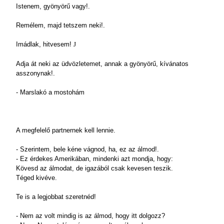
Istenem, gyönyörű vagy!.
Remélem, majd tetszem neki!.
Imádlak, hitvesem!
J
Adja át neki az üdvözletemet, annak a gyönyörű, kívánatos
asszonynak!.
- Marslakó a mostohám
A megfelelő partnernek kell lennie.
- Szerintem, bele kéne vágnod, ha, ez az álmod!.
- Ez érdekes Amerikában, mindenki azt mondja, hogy:
Kövesd az álmodat, de igazából csak kevesen teszik.
Téged kivéve.
Te is a legjobbat szeretnéd!
- Nem az volt mindig is az álmod, hogy itt dolgozz?