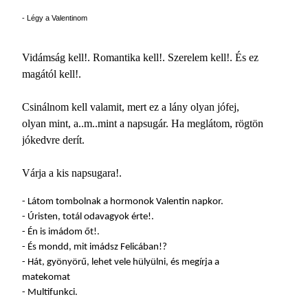
- Légy a Valentinom
Vidámság kell!. Romantika kell!. Szerelem kell!. És ez
magától kell!.
Csinálnom kell valamit, mert ez a lány olyan jófej,
olyan mint, a..m..mint a napsugár. Ha meglátom, rögtön
jókedvre derít.
Várja a kis napsugara!.
- Látom tombolnak a hormonok Valentin napkor.
- Úristen, totál odavagyok érte!.
- Én is imádom őt!.
- És mondd, mit imádsz Felicában!?
- Hát, gyönyörű, lehet vele hülyülni, és megírja a
matekomat
- Multifunkci.