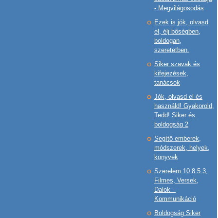
- Megvilágosodás
Ezek is jók, olvasd
el, élj bőségben,
boldogan,
szeretetben.
Siker szavak és
kifejezések,
tanácsok
Jók, olvasd el és
használd! Gyakorold,
Tedd! Siker és
boldogság 2
Segítő emberek,
módszerek, helyek,
könyvek
Szerelem 10 8 5 3,
Filmes, Versek,
Dalok –
Kommunikáció
Boldogság Siker