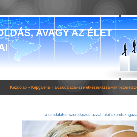
LDÁS, AVAGY AZ ÉLET
AI
Kezdőlap
»
Képgaléria
»
a-csodalatos-szeretkezes-azzal--akit-szeretsz
a-csodalatos-szeretkezes-azzal--akit-szeretsz-igaz