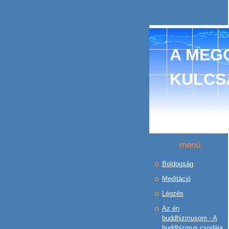
A MEGO
KULCS
menü
Boldogság
Meditáció
Légzés
Az én
buddhizmusom - A
buddhizmus csodája