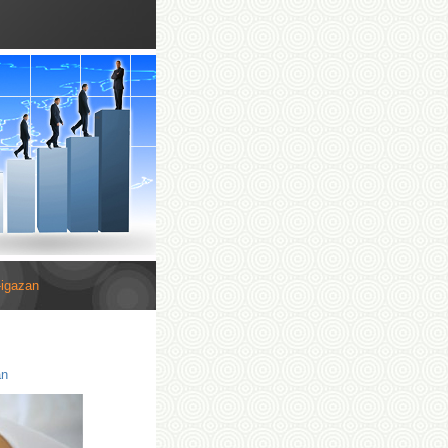
-igazan
an