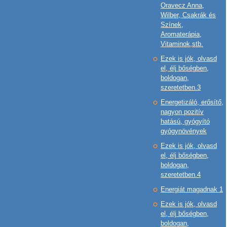
Oravecz Anna,
Wilber, Csakrák és
Színek,
Aromaterápia,
Vitaminok,stb.
Ezek is jók, olvasd
el, élj bőségben,
boldogan,
szeretetben.3
Energetizáló, erősítő,
nagyon pozitív
hatású, gyógyító
gyógynövények
Ezek is jók, olvasd
el, élj bőségben,
boldogan,
szeretetben.4
Energiát magadnak 1
Ezek is jók, olvasd
el, élj bőségben,
boldogan,