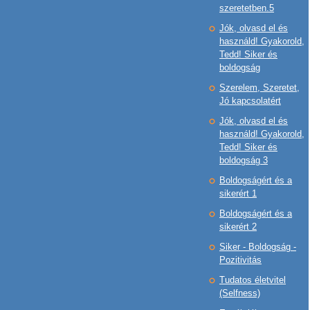
szeretetben.5
Jók, olvasd el és
használd! Gyakorold,
Tedd! Siker és
boldogság
Szerelem, Szeretet,
Jó kapcsolatért
Jók, olvasd el és
használd! Gyakorold,
Tedd! Siker és
boldogság 3
Boldogságért és a
sikerért 1
Boldogságért és a
sikerért 2
Siker - Boldogság -
Pozitivitás
Tudatos életvitel
(Selfness)