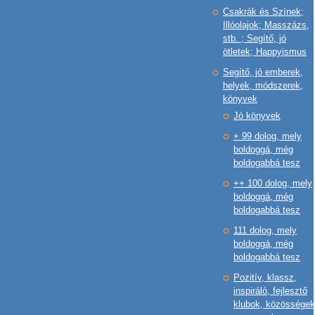
Csakrák és Színek;
Illóolajok; Masszázs,
stb. ; Segítő, jó
ötletek; Happyismus
Segítő, jó emberek,
helyek, módszerek,
könyvek
Jó könyvek
+ 99 dolog, mely
boldoggá, még
boldogabbá tesz
++ 100 dolog, mely
boldoggá, még
boldogabbá tesz
111 dolog, mely
boldoggá, még
boldogabbá tesz
Pozitív, klassz,
inspiráló, fejlesztő
klubok, közösségek