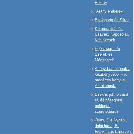
Pozitív
"Arany emberek"
Boldogság és Siker
Kommunikáció -
Szavak, Kapcsolat,
Kifejezések
Egészség - Jó
Szerek és
Módszerek
A fény harcosának a
kézikönyvéből + A
megértés könyve +
Az alkimista
Ezek is jók, olvasd
el, élj bőségben,
boldogan,
szeretetben.2
Opus, Ole Nydahl,
dalai láma, B.
Franklin és Emerson,