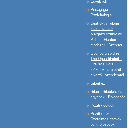
Egyéb jók
Pedagógia -
Pszichológia
Destruktív rokoni
kapcsolataink,
Mérgező szülők vs.
P. E. T. Gordon
módszer - Szeretet
Gyönyörű zöld és
The Opus filmből +
Oravecz Nóra
idézetek az életről,
sikerről, szerelemről
Sikerhez
Siker - Sikerkód és
egyebek - Boldogság
Pozitív dolgok
Pozitív - és
Szerelmes szavak
és kifejezések