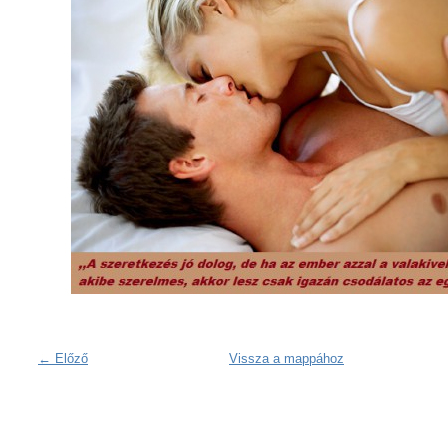
← Előző
Vissza a mappához