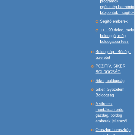
programok,
egészség-harmónia
központok - segítők
Segítő emberek
+++ 90 dolog, mely
boldoggá, még
boldogabbá tesz
Boldogság - Bőség -
Szeretet
POZITÍV, SIKER,
BOLDOGSÁG
Siker, boldogság
Siker, Győzelem,
Boldogság
A sikeres,
mentálisan erős,
gazdag, boldog
emberek jellemzői
Oroszlán horoszkóp