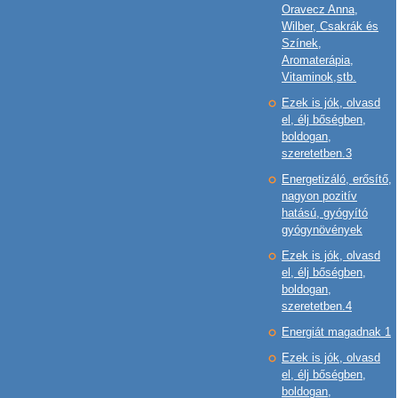
Oravecz Anna,
Wilber, Csakrák és
Színek,
Aromaterápia,
Vitaminok,stb.
Ezek is jók, olvasd
el, élj bőségben,
boldogan,
szeretetben.3
Energetizáló, erősítő,
nagyon pozitív
hatású, gyógyító
gyógynövények
Ezek is jók, olvasd
el, élj bőségben,
boldogan,
szeretetben.4
Energiát magadnak 1
Ezek is jók, olvasd
el, élj bőségben,
boldogan,