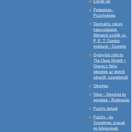
Egyéb jók
Pedagógia -
Pszichológia
Destruktív rokoni
kapcsolataink,
Mérgező szülők vs.
P. E. T. Gordon
módszer - Szeretet
Gyönyörű zöld és
The Opus filmből +
Oravecz Nóra
idézetek az életről,
sikerről, szerelemről
Sikerhez
Siker - Sikerkód és
egyebek - Boldogság
Pozitív dolgok
Pozitív - és
Szerelmes szavak
és kifejezések