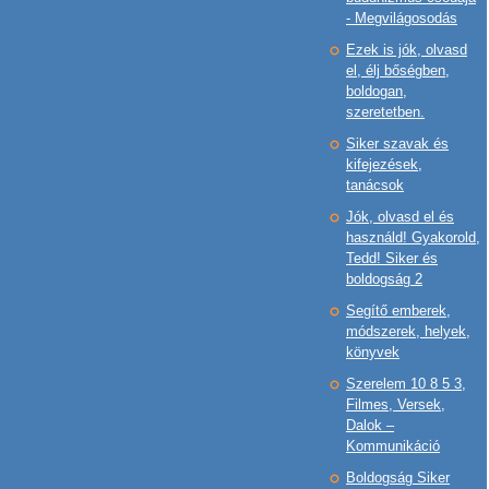
- Megvilágosodás
Ezek is jók, olvasd
el, élj bőségben,
boldogan,
szeretetben.
Siker szavak és
kifejezések,
tanácsok
Jók, olvasd el és
használd! Gyakorold,
Tedd! Siker és
boldogság 2
Segítő emberek,
módszerek, helyek,
könyvek
Szerelem 10 8 5 3,
Filmes, Versek,
Dalok –
Kommunikáció
Boldogság Siker