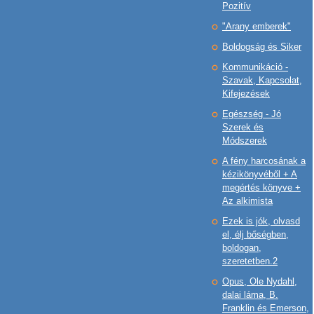
Pozitív
"Arany emberek"
Boldogság és Siker
Kommunikáció -
Szavak, Kapcsolat,
Kifejezések
Egészség - Jó
Szerek és
Módszerek
A fény harcosának a
kézikönyvéből + A
megértés könyve +
Az alkimista
Ezek is jók, olvasd
el, élj bőségben,
boldogan,
szeretetben.2
Opus, Ole Nydahl,
dalai láma, B.
Franklin és Emerson,