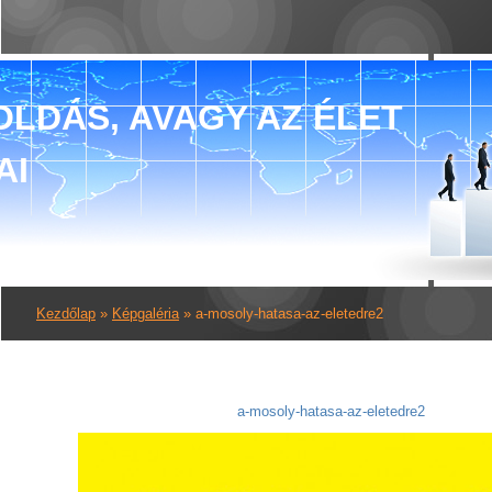
LDÁS, AVAGY AZ ÉLET
AI
Kezdőlap
»
Képgaléria
»
a-mosoly-hatasa-az-eletedre2
a-mosoly-hatasa-az-eletedre2