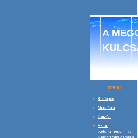
A MEGO
KULCS
menü
Boldogság
Meditáció
Légzés
Az én
buddhizmusom - A
buddhizmus csodája