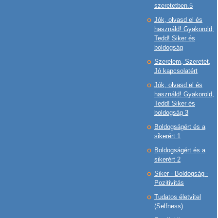
szeretetben.5
Jók, olvasd el és
használd! Gyakorold,
Tedd! Siker és
boldogság
Szerelem, Szeretet,
Jó kapcsolatért
Jók, olvasd el és
használd! Gyakorold,
Tedd! Siker és
boldogság 3
Boldogságért és a
sikerért 1
Boldogságért és a
sikerért 2
Siker - Boldogság -
Pozitivitás
Tudatos életvitel
(Selfness)