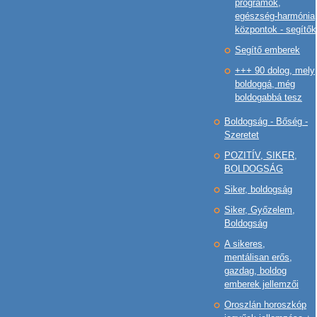
programok,
egészség-harmónia
központok - segítők
Segítő emberek
+++ 90 dolog, mely
boldoggá, még
boldogabbá tesz
Boldogság - Bőség -
Szeretet
POZITÍV, SIKER,
BOLDOGSÁG
Siker, boldogság
Siker, Győzelem,
Boldogság
A sikeres,
mentálisan erős,
gazdag, boldog
emberek jellemzői
Oroszlán horoszkóp