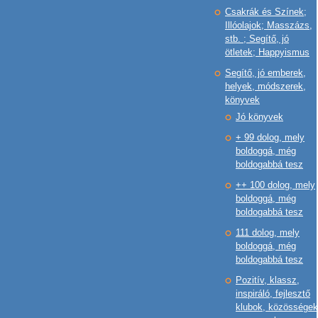
Csakrák és Színek;
Illóolajok; Masszázs,
stb. ; Segítő, jó
ötletek; Happyismus
Segítő, jó emberek,
helyek, módszerek,
könyvek
Jó könyvek
+ 99 dolog, mely
boldoggá, még
boldogabbá tesz
++ 100 dolog, mely
boldoggá, még
boldogabbá tesz
111 dolog, mely
boldoggá, még
boldogabbá tesz
Pozitív, klassz,
inspiráló, fejlesztő
klubok, közösségek