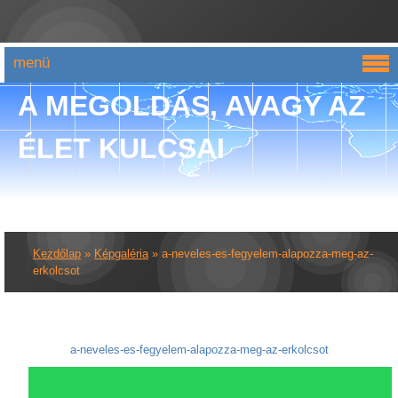
menü
A MEGOLDÁS, AVAGY AZ
ÉLET KULCSAI
Kezdőlap
»
Képgaléria
»
a-neveles-es-fegyelem-alapozza-meg-az-
erkolcsot
a-neveles-es-fegyelem-alapozza-meg-az-erkolcsot