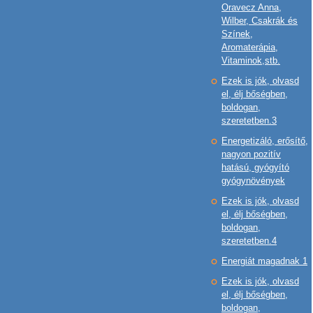
Oravecz Anna,
Wilber, Csakrák és
Színek,
Aromaterápia,
Vitaminok,stb.
Ezek is jók, olvasd
el, élj bőségben,
boldogan,
szeretetben.3
Energetizáló, erősítő,
nagyon pozitív
hatású, gyógyító
gyógynövények
Ezek is jók, olvasd
el, élj bőségben,
boldogan,
szeretetben.4
Energiát magadnak 1
Ezek is jók, olvasd
el, élj bőségben,
boldogan,