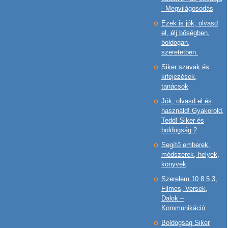
- Megvilágosodás
Ezek is jók, olvasd
el, élj bőségben,
boldogan,
szeretetben.
Siker szavak és
kifejezések,
tanácsok
Jók, olvasd el és
használd! Gyakorold,
Tedd! Siker és
boldogság 2
Segítő emberek,
módszerek, helyek,
könyvek
Szerelem 10 8 5 3,
Filmes, Versek,
Dalok –
Kommunikáció
Boldogság Siker