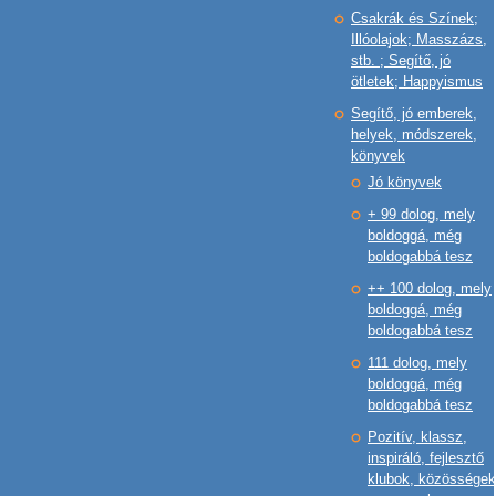
Csakrák és Színek;
Illóolajok; Masszázs,
stb. ; Segítő, jó
ötletek; Happyismus
Segítő, jó emberek,
helyek, módszerek,
könyvek
Jó könyvek
+ 99 dolog, mely
boldoggá, még
boldogabbá tesz
++ 100 dolog, mely
boldoggá, még
boldogabbá tesz
111 dolog, mely
boldoggá, még
boldogabbá tesz
Pozitív, klassz,
inspiráló, fejlesztő
klubok, közösségek