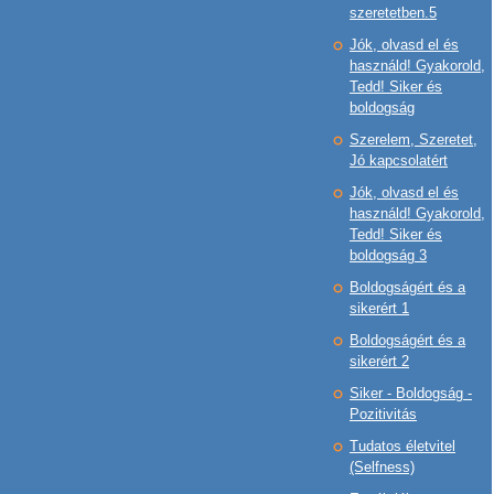
szeretetben.5
Jók, olvasd el és
használd! Gyakorold,
Tedd! Siker és
boldogság
Szerelem, Szeretet,
Jó kapcsolatért
Jók, olvasd el és
használd! Gyakorold,
Tedd! Siker és
boldogság 3
Boldogságért és a
sikerért 1
Boldogságért és a
sikerért 2
Siker - Boldogság -
Pozitivitás
Tudatos életvitel
(Selfness)