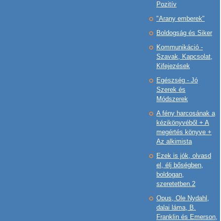
Pozitív
"Arany emberek"
Boldogság és Siker
Kommunikáció -
Szavak, Kapcsolat,
Kifejezések
Egészség - Jó
Szerek és
Módszerek
A fény harcosának a
kézikönyvéből + A
megértés könyve +
Az alkimista
Ezek is jók, olvasd
el, élj bőségben,
boldogan,
szeretetben.2
Opus, Ole Nydahl,
dalai láma, B.
Franklin és Emerson,