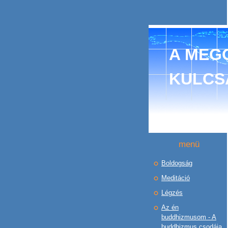
A MEGO
KULCS
menü
Boldogság
Meditáció
Légzés
Az én
buddhizmusom - A
buddhizmus csodája