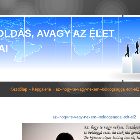
LDÁS, AVAGY AZ ÉLET
AI
Kezdőlap
»
Képgaléria
»
az--hogy-te-vagy-nekem--boldogsaggal-tolt-el2
az--hogy-te-vagy-nekem--boldogsaggal-tolt-el2