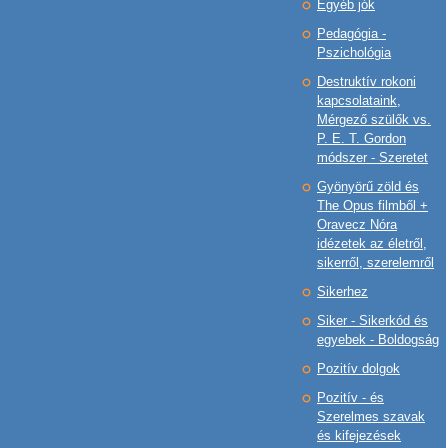
Egyéb jók
Pedagógia -
Pszichológia
Destruktív rokoni
kapcsolataink,
Mérgező szülők vs.
P. E. T. Gordon
módszer - Szeretet
Gyönyörű zöld és
The Opus filmből +
Oravecz Nóra
idézetek az életről,
sikerről, szerelemről
Sikerhez
Siker - Sikerkód és
egyebek - Boldogság
Pozitív dolgok
Pozitív - és
Szerelmes szavak
és kifejezések