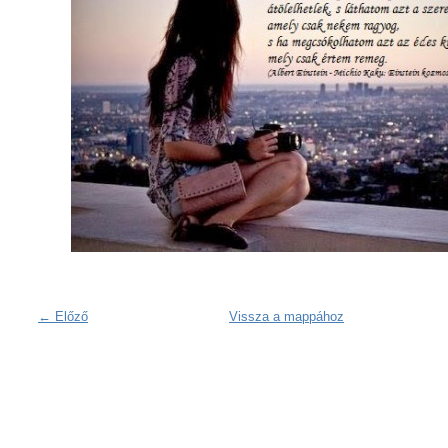
← Előző
Vissza a mappához