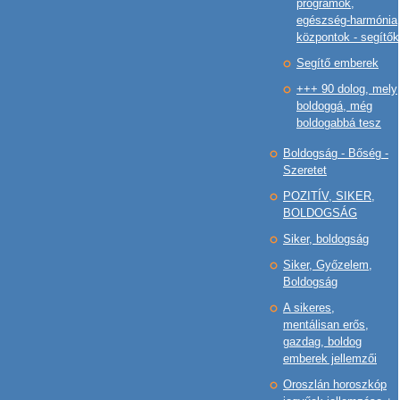
programok,
egészség-harmónia
központok - segítők
Segítő emberek
+++ 90 dolog, mely
boldoggá, még
boldogabbá tesz
Boldogság - Bőség -
Szeretet
POZITÍV, SIKER,
BOLDOGSÁG
Siker, boldogság
Siker, Győzelem,
Boldogság
A sikeres,
mentálisan erős,
gazdag, boldog
emberek jellemzői
Oroszlán horoszkóp