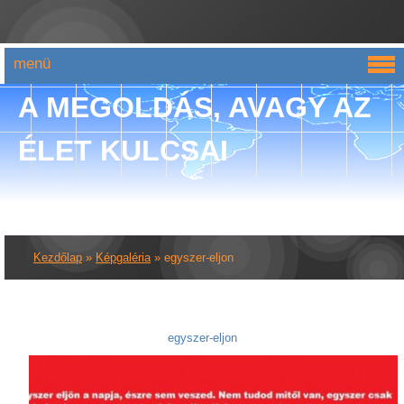
menü
A MEGOLDÁS, AVAGY AZ
ÉLET KULCSAI
Kezdőlap
»
Képgaléria
»
egyszer-eljon
egyszer-eljon