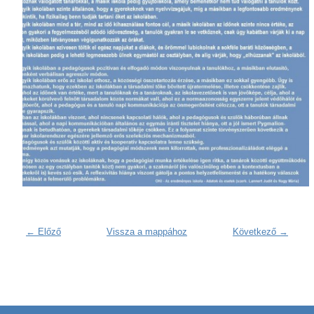
← Előző
Vissza a mappához
Következő →