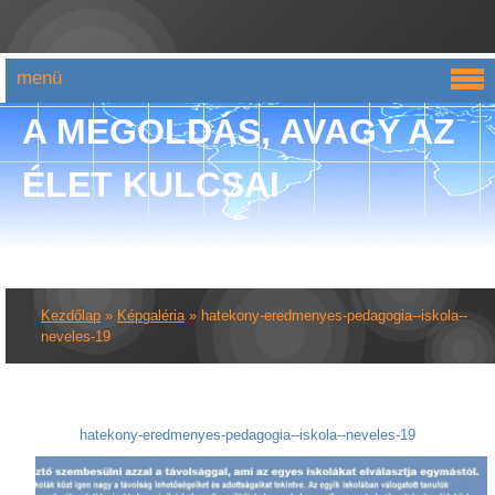
menü
A MEGOLDÁS, AVAGY AZ
ÉLET KULCSAI
Kezdőlap
»
Képgaléria
»
hatekony-eredmenyes-pedagogia--iskola--
neveles-19
hatekony-eredmenyes-pedagogia--iskola--neveles-19