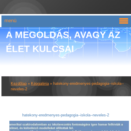
menü
A MEGOLDÁS, AVAGY AZ
ÉLET KULCSAI
Kezdőlap
»
Képgaléria
»
hatekony-eredmenyes-pedagogia--iskola--
neveles-2
hatekony-eredmenyes-pedagogia--iskola--neveles-2