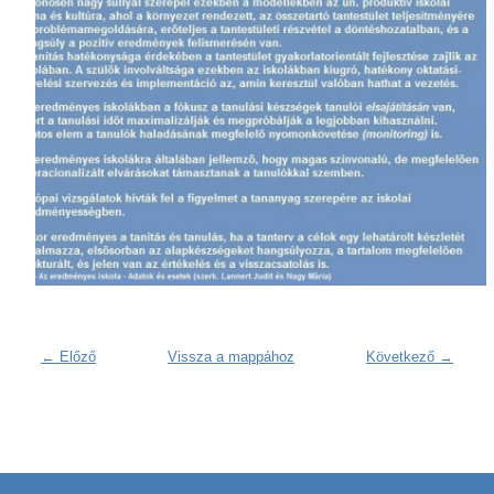
← Előző
Vissza a mappához
Következő →