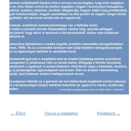
← Előző
Vissza a mappához
Következő →