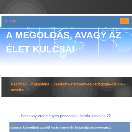
menü
A MEGOLDÁS, AVAGY AZ
ÉLET KULCSAI
Kezdőlap
»
Képgaléria
»
hatekony-eredmenyes-pedagogia--iskola--
neveles-22
hatekony-eredmenyes-pedagogia--iskola--neveles-22