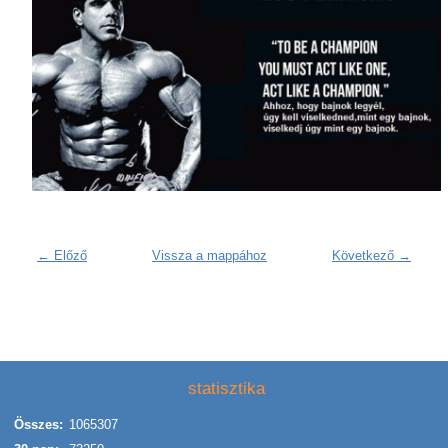
← Előző
Vissza a mappához
Következő →
statisztika
Összes:
1065307