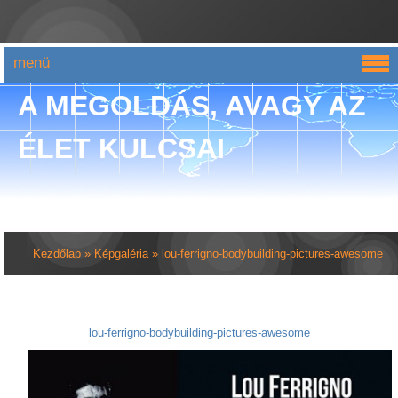
menü
A MEGOLDÁS, AVAGY AZ
ÉLET KULCSAI
Kezdőlap
»
Képgaléria
»
lou-ferrigno-bodybuilding-pictures-awesome
lou-ferrigno-bodybuilding-pictures-awesome