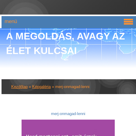
menü
A MEGOLDÁS, AVAGY AZ
ÉLET KULCSAI
Kezdőlap
»
Képgaléria
»
merj-onmagad-lenni
merj-onmagad-lenni