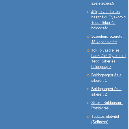
szeretetben.5
Jók, olvasd el és
használd! Gyakorold,
Tedd! Siker és
boldogság
Szerelem, Szeretet,
Jó kapcsolatért
Jók, olvasd el és
használd! Gyakorold,
Tedd! Siker és
boldogság 3
Boldogságért és a
sikerért 1
Boldogságért és a
sikerért 2
Siker - Boldogság -
Pozitivitás
Tudatos életvitel
(Selfness)