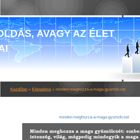
LDÁS, AVAGY AZ ÉLET
AI
Kezdőlap
»
Képgaléria
»
minden-meghozza-a-maga-gyumolcset
minden-meghozza-a-maga-gyumolcset