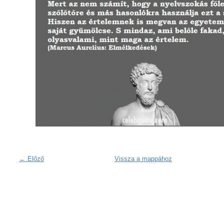
← Előző
Vissza a mappához