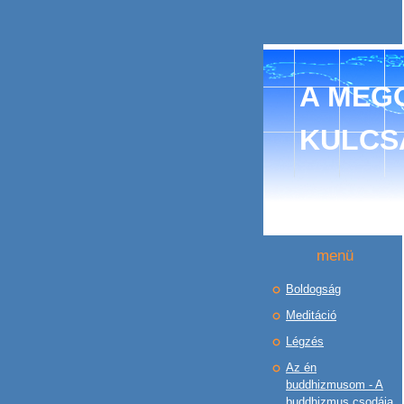
A MEGO
KULCS
menü
Boldogság
Meditáció
Légzés
Az én
buddhizmusom - A
buddhizmus csodája