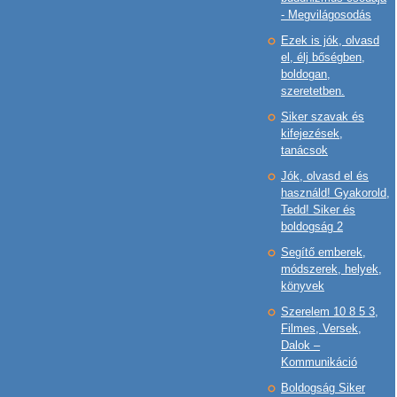
- Megvilágosodás
Ezek is jók, olvasd
el, élj bőségben,
boldogan,
szeretetben.
Siker szavak és
kifejezések,
tanácsok
Jók, olvasd el és
használd! Gyakorold,
Tedd! Siker és
boldogság 2
Segítő emberek,
módszerek, helyek,
könyvek
Szerelem 10 8 5 3,
Filmes, Versek,
Dalok –
Kommunikáció
Boldogság Siker