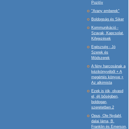
Pozitív
"Arany emberek"
Boldogság és Siker
Kommunikáció -
Szavak, Kapcsolat,
Kifejezések
Egészség - Jó
Szerek és
Módszerek
A fény harcosának a
kézikönyvéből + A
megértés könyve +
Az alkimista
Ezek is jók, olvasd
el, élj bőségben,
boldogan,
szeretetben.2
Opus, Ole Nydahl,
dalai láma, B.
Franklin és Emerson,