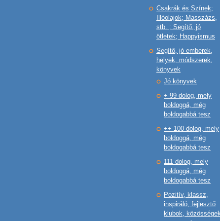
Csakrák és Színek;
Illóolajok; Masszázs,
stb. ; Segítő, jó
ötletek; Happyismus
Segítő, jó emberek,
helyek, módszerek,
könyvek
Jó könyvek
+ 99 dolog, mely
boldoggá, még
boldogabbá tesz
++ 100 dolog, mely
boldoggá, még
boldogabbá tesz
111 dolog, mely
boldoggá, még
boldogabbá tesz
Pozitív, klassz,
inspiráló, fejlesztő
klubok, közösségek