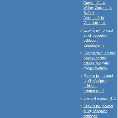
Oravecz Anna,
Wilber, Csakrák és
Színek,
Aromaterápia,
Vitaminok,stb.
Ezek is jók, olvasd
el, élj bőségben,
boldogan,
szeretetben.3
Energetizáló, erősítő,
nagyon pozitív
hatású, gyógyító
gyógynövények
Ezek is jók, olvasd
el, élj bőségben,
boldogan,
szeretetben.4
Energiát magadnak 1
Ezek is jók, olvasd
el, élj bőségben,
boldogan,