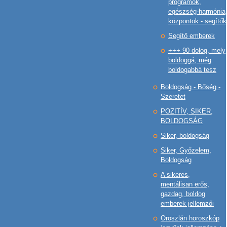
programok,
egészség-harmónia
központok - segítők
Segítő emberek
+++ 90 dolog, mely
boldoggá, még
boldogabbá tesz
Boldogság - Bőség -
Szeretet
POZITÍV, SIKER,
BOLDOGSÁG
Siker, boldogság
Siker, Győzelem,
Boldogság
A sikeres,
mentálisan erős,
gazdag, boldog
emberek jellemzői
Oroszlán horoszkóp