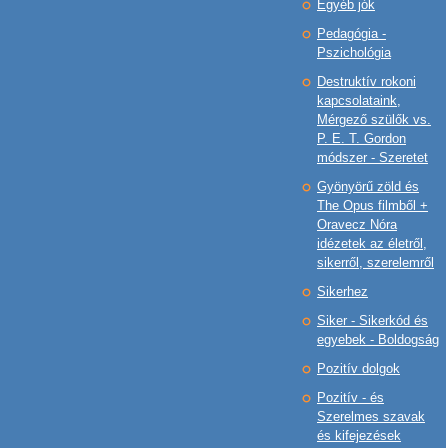
Egyéb jók
Pedagógia -
Pszichológia
Destruktív rokoni
kapcsolataink,
Mérgező szülők vs.
P. E. T. Gordon
módszer - Szeretet
Gyönyörű zöld és
The Opus filmből +
Oravecz Nóra
idézetek az életről,
sikerről, szerelemről
Sikerhez
Siker - Sikerkód és
egyebek - Boldogság
Pozitív dolgok
Pozitív - és
Szerelmes szavak
és kifejezések