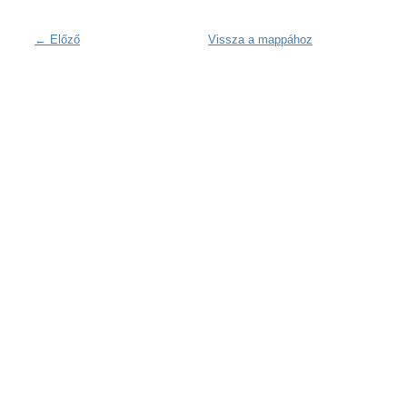
← Előző
Vissza a mappához