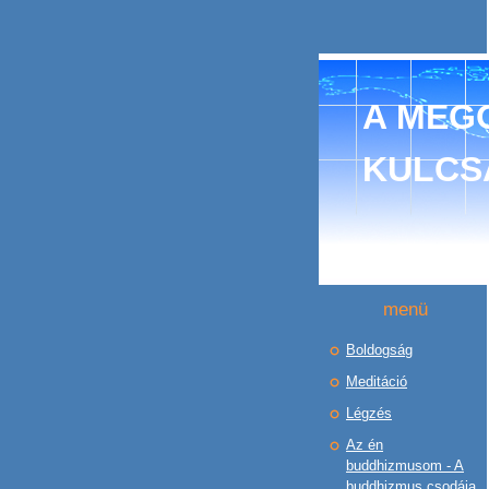
A MEGO
KULCS
menü
Boldogság
Meditáció
Légzés
Az én
buddhizmusom - A
buddhizmus csodája