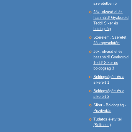
szeretetben.5
Jók, olvasd el és
használd! Gyakorold,
Tedd! Siker és
boldogság
Szerelem, Szeretet,
Jó kapcsolatért
Jók, olvasd el és
használd! Gyakorold,
Tedd! Siker és
boldogság 3
Boldogságért és a
sikerért 1
Boldogságért és a
sikerért 2
Siker - Boldogság -
Pozitivitás
Tudatos életvitel
(Selfness)