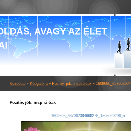
LDÁS, AVAGY AZ ÉLET
AI
Kezdőlap
»
Képgaléria
»
Pozitív, jók, inspirálóak
»
1609696_687062084
Pozitív, jók, inspirálóak
1609696_687062084668278_1505020296_n