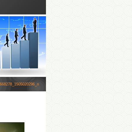
668278_1505020296_n