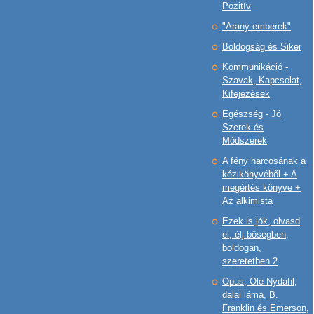
Pozitív
"Arany emberek"
Boldogság és Siker
Kommunikáció -
Szavak, Kapcsolat,
Kifejezések
Egészség - Jó
Szerek és
Módszerek
A fény harcosának a
kézikönyvéből + A
megértés könyve +
Az alkimista
Ezek is jók, olvasd
el, élj bőségben,
boldogan,
szeretetben.2
Opus, Ole Nydahl,
dalai láma, B.
Franklin és Emerson,