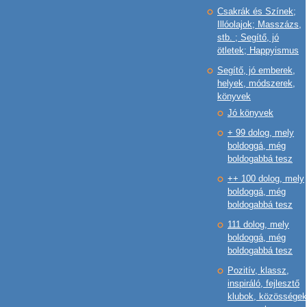
Csakrák és Színek;
Illóolajok; Masszázs,
stb. ; Segítő, jó
ötletek; Happyismus
Segítő, jó emberek,
helyek, módszerek,
könyvek
Jó könyvek
+ 99 dolog, mely
boldoggá, még
boldogabbá tesz
++ 100 dolog, mely
boldoggá, még
boldogabbá tesz
111 dolog, mely
boldoggá, még
boldogabbá tesz
Pozitív, klassz,
inspiráló, fejlesztő
klubok, közösségek