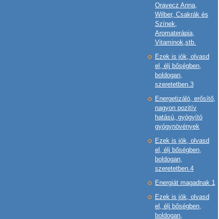
Oravecz Anna,
Wilber, Csakrák és
Színek,
Aromaterápia,
Vitaminok,stb.
Ezek is jók, olvasd
el, élj bőségben,
boldogan,
szeretetben.3
Energetizáló, erősítő,
nagyon pozitív
hatású, gyógyító
gyógynövények
Ezek is jók, olvasd
el, élj bőségben,
boldogan,
szeretetben.4
Energiát magadnak 1
Ezek is jók, olvasd
el, élj bőségben,
boldogan,