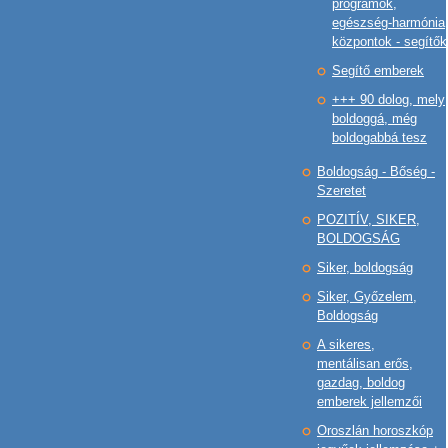
programok,
egészség-harmónia
központok - segítők
Segítő emberek
+++ 90 dolog, mely
boldoggá, még
boldogabbá tesz
Boldogság - Bőség -
Szeretet
POZITÍV, SIKER,
BOLDOGSÁG
Siker, boldogság
Siker, Győzelem,
Boldogság
A sikeres,
mentálisan erős,
gazdag, boldog
emberek jellemzői
Oroszlán horoszkóp