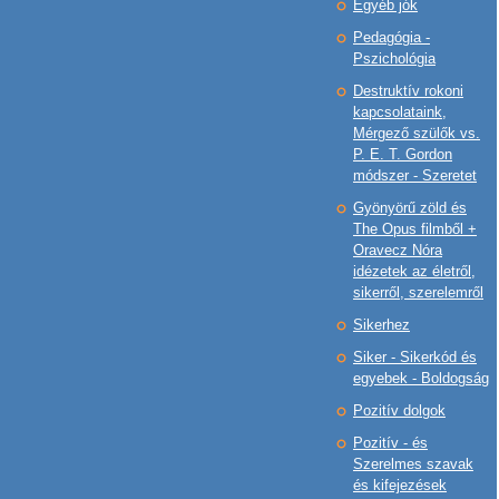
Egyéb jók
Pedagógia -
Pszichológia
Destruktív rokoni
kapcsolataink,
Mérgező szülők vs.
P. E. T. Gordon
módszer - Szeretet
Gyönyörű zöld és
The Opus filmből +
Oravecz Nóra
idézetek az életről,
sikerről, szerelemről
Sikerhez
Siker - Sikerkód és
egyebek - Boldogság
Pozitív dolgok
Pozitív - és
Szerelmes szavak
és kifejezések