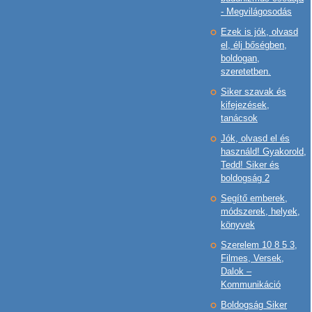
- Megvilágosodás
Ezek is jók, olvasd
el, élj bőségben,
boldogan,
szeretetben.
Siker szavak és
kifejezések,
tanácsok
Jók, olvasd el és
használd! Gyakorold,
Tedd! Siker és
boldogság 2
Segítő emberek,
módszerek, helyek,
könyvek
Szerelem 10 8 5 3,
Filmes, Versek,
Dalok –
Kommunikáció
Boldogság Siker