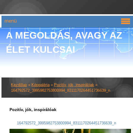
menü
A MEGOLDÁS, AVAGY AZ
ÉLET KULCSAI
Kezdőlap
»
Képgaléria
»
Pozitív, jók, inspirálóak
»
164792572_3995982753800994_8311170264451736639_n
Pozitív, jók, inspirálóak
164792572_3995982753800994_8311170264451736639_n