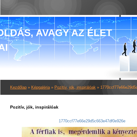
LDÁS, AVAGY AZ ÉLET
AI
Kezdőlap
»
Képgaléria
»
Pozitív, jók, inspirálóak
»
1770ccf77e66e29d5
Pozitív, jók, inspirálóak
1770ccf77e66e29d5c663e47df0e926e