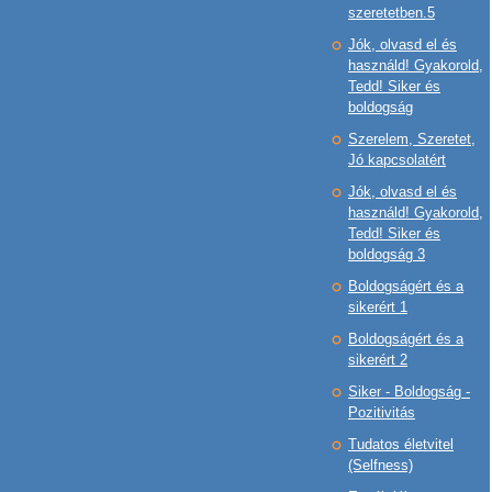
szeretetben.5
Jók, olvasd el és
használd! Gyakorold,
Tedd! Siker és
boldogság
Szerelem, Szeretet,
Jó kapcsolatért
Jók, olvasd el és
használd! Gyakorold,
Tedd! Siker és
boldogság 3
Boldogságért és a
sikerért 1
Boldogságért és a
sikerért 2
Siker - Boldogság -
Pozitivitás
Tudatos életvitel
(Selfness)