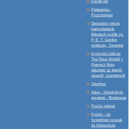
Egyéb jók
Pedagógia -
Pszichológia
Destruktív rokoni
kapcsolataink,
Mérgező szülők vs.
P. E. T. Gordon
módszer - Szeretet
Gyönyörű zöld és
The Opus filmből +
Oravecz Nóra
idézetek az életről,
sikerről, szerelemről
Sikerhez
Siker - Sikerkód és
egyebek - Boldogság
Pozitív dolgok
Pozitív - és
Szerelmes szavak
és kifejezések