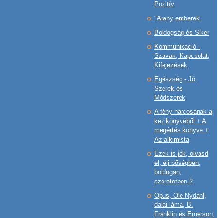
Pozitív
"Arany emberek"
Boldogság és Siker
Kommunikáció -
Szavak, Kapcsolat,
Kifejezések
Egészség - Jó
Szerek és
Módszerek
A fény harcosának a
kézikönyvéből + A
megértés könyve +
Az alkimista
Ezek is jók, olvasd
el, élj bőségben,
boldogan,
szeretetben.2
Opus, Ole Nydahl,
dalai láma, B.
Franklin és Emerson,