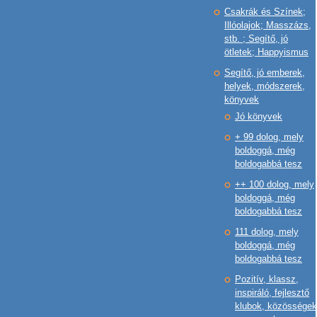
Csakrák és Színek;
Illóolajok; Masszázs,
stb. ; Segítő, jó
ötletek; Happyismus
Segítő, jó emberek,
helyek, módszerek,
könyvek
Jó könyvek
+ 99 dolog, mely
boldoggá, még
boldogabbá tesz
++ 100 dolog, mely
boldoggá, még
boldogabbá tesz
111 dolog, mely
boldoggá, még
boldogabbá tesz
Pozitív, klassz,
inspiráló, fejlesztő
klubok, közösségek