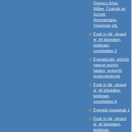
Oravecz Anna,
Wilber, Csakrák és
Színek,
Aromaterápia,
Vitaminok,stb.
Ezek is jók, olvasd
el, élj bőségben,
boldogan,
szeretetben.3
Energetizáló, erősítő,
nagyon pozitív
hatású, gyógyító
gyógynövények
Ezek is jók, olvasd
el, élj bőségben,
boldogan,
szeretetben.4
Energiát magadnak 1
Ezek is jók, olvasd
el, élj bőségben,
boldogan,