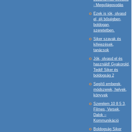
- Megvilágosodás
Ezek is jók, olvasd
el, élj bőségben,
boldogan,
szeretetben.
Siker szavak és
kifejezések,
tanácsok
Jók, olvasd el és
használd! Gyakorold,
Tedd! Siker és
boldogság 2
Segítő emberek,
módszerek, helyek,
könyvek
Szerelem 10 8 5 3,
Filmes, Versek,
Dalok –
Kommunikáció
Boldogság Siker