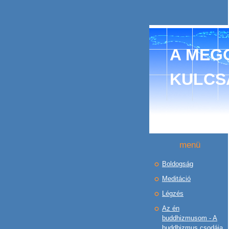
A MEGO
KULCS
menü
Boldogság
Meditáció
Légzés
Az én
buddhizmusom - A
buddhizmus csodája