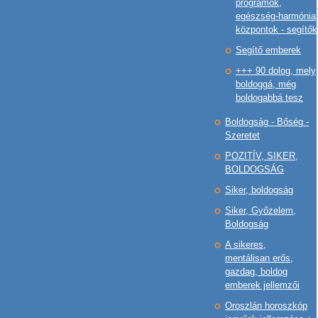
programok,
egészség-harmónia
központok - segítők
Segítő emberek
+++ 90 dolog, mely
boldoggá, még
boldogabbá tesz
Boldogság - Bőség -
Szeretet
POZITÍV, SIKER,
BOLDOGSÁG
Siker, boldogság
Siker, Győzelem,
Boldogság
A sikeres,
mentálisan erős,
gazdag, boldog
emberek jellemzői
Oroszlán horoszkóp