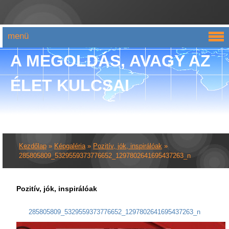
menü
A MEGOLDÁS, AVAGY AZ
ÉLET KULCSAI
Kezdőlap
»
Képgaléria
»
Pozitív, jók, inspirálóak
»
285805809_5329559373776652_1297802641695437263_n
Pozitív, jók, inspirálóak
285805809_5329559373776652_1297802641695437263_n