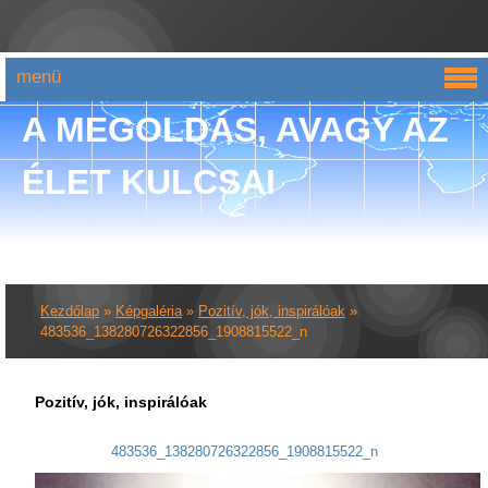
menü
A MEGOLDÁS, AVAGY AZ
ÉLET KULCSAI
Kezdőlap
»
Képgaléria
»
Pozitív, jók, inspirálóak
»
483536_138280726322856_1908815522_n
Pozitív, jók, inspirálóak
483536_138280726322856_1908815522_n