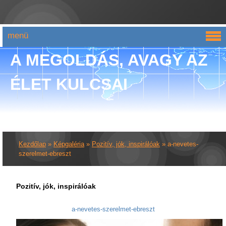
menü
A MEGOLDÁS, AVAGY AZ
ÉLET KULCSAI
Kezdőlap
»
Képgaléria
»
Pozitív, jók, inspirálóak
»
a-nevetes-
szerelmet-ebreszt
Pozitív, jók, inspirálóak
a-nevetes-szerelmet-ebreszt