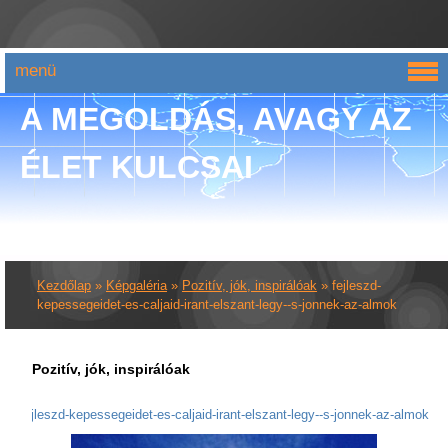
menü
A MEGOLDÁS, AVAGY AZ
ÉLET KULCSAI
Kezdőlap
»
Képgaléria
»
Pozitív, jók, inspirálóak
»
fejleszd-
kepessegeidet-es-caljaid-irant-elszant-legy--s-jonnek-az-almok
Pozitív, jók, inspirálóak
fejleszd-kepessegeidet-es-caljaid-irant-elszant-legy--s-jonnek-az-almok