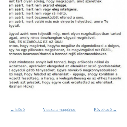
← Előző
Vissza a mappához
Következő →