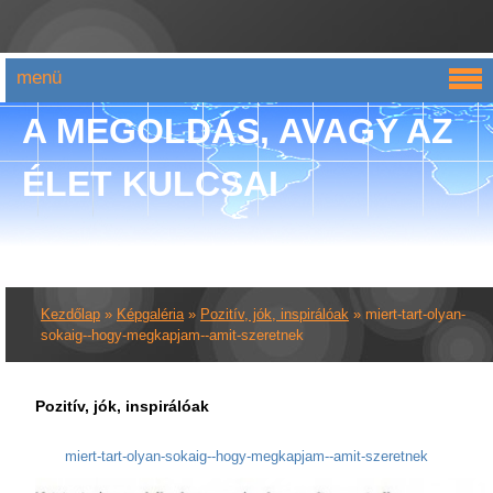
menü
A MEGOLDÁS, AVAGY AZ
ÉLET KULCSAI
Kezdőlap
»
Képgaléria
»
Pozitív, jók, inspirálóak
»
miert-tart-olyan-
sokaig--hogy-megkapjam--amit-szeretnek
Pozitív, jók, inspirálóak
miert-tart-olyan-sokaig--hogy-megkapjam--amit-szeretnek