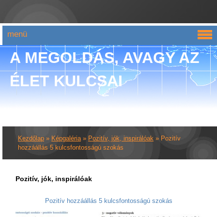
menü
A MEGOLDÁS, AVAGY AZ
ÉLET KULCSAI
Kezdőlap
»
Képgaléria
»
Pozitív, jók, inspirálóak
»
Pozitív
hozzáállás 5 kulcsfontosságú szokás
Pozitív, jók, inspirálóak
Pozitív hozzáállás 5 kulcsfontosságú szokás