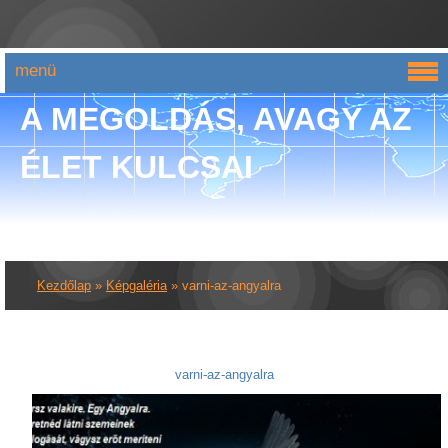
menü
A MEGOLDÁS, AVAGY AZ
ÉLET KULCSAI
Kezdőlap
»
Képgaléria
»
varni-az-angyalra
varni-az-angyalra