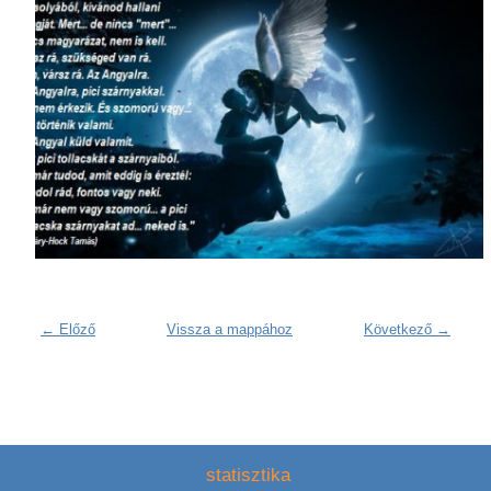
← Előző
Vissza a mappához
Következő →
statisztika