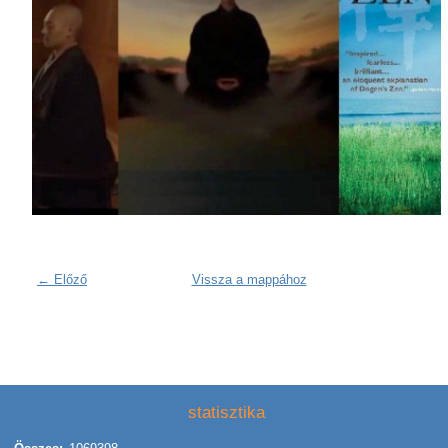
← Előző
Vissza a mappához
statisztika