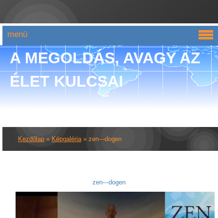
menü
A MEGOLDÁS, AVAGY AZ
ÉLET KULCSAI
Kezdőlap
»
Képgaléria
»
zen---dogen
zen---dogen