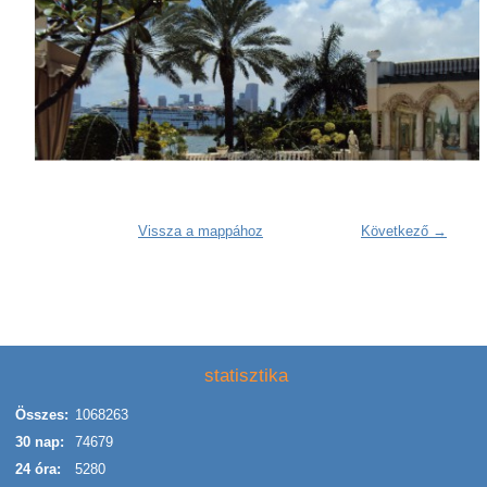
Vissza a mappához
Következő →
statisztika
Összes:
1068263
30 nap:
74679
24 óra:
5280