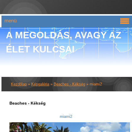
menü
A MEGOLDÁS, AVAGY AZ
ÉLET KULCSAI
Kezdőlap
»
Képgaléria
»
Beaches - Kékség
»
miami2
Beaches - Kékség
miami2