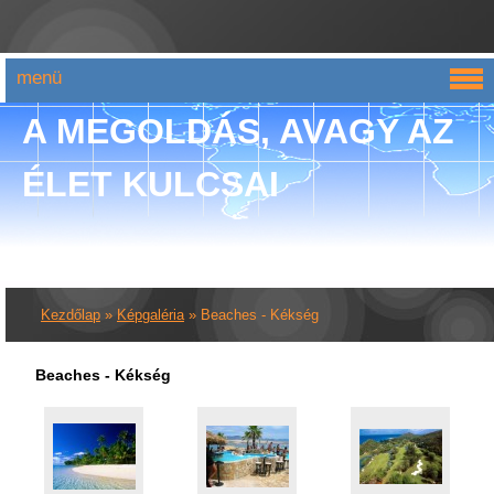
menü
A MEGOLDÁS, AVAGY AZ
ÉLET KULCSAI
Kezdőlap
»
Képgaléria
»
Beaches - Kékség
Beaches - Kékség