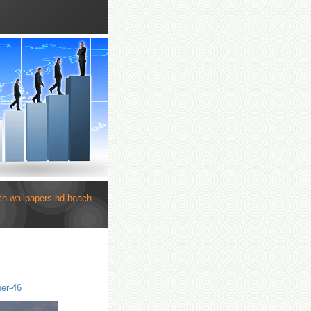
ch-wallpapers-hd-beach-
per-46