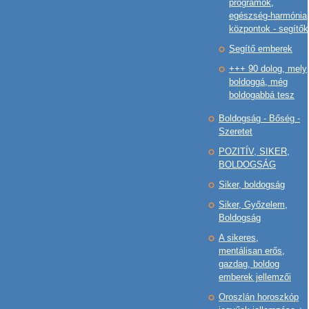
programok,
egészség-harmónia
központok - segítők
Segítő emberek
+++ 90 dolog, mely
boldoggá, még
boldogabbá tesz
Boldogság - Bőség -
Szeretet
POZITÍV, SIKER,
BOLDOGSÁG
Siker, boldogság
Siker, Győzelem,
Boldogság
A sikeres,
mentálisan erős,
gazdag, boldog
emberek jellemzői
Oroszlán horoszkóp