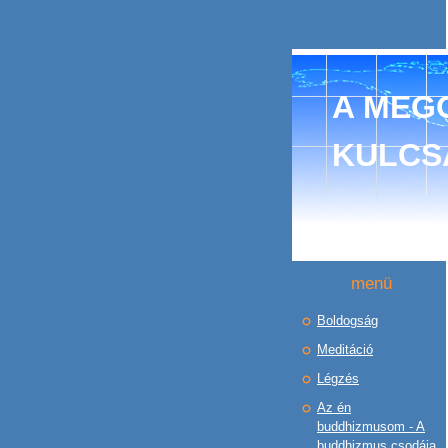
A MEGO
KULCS
menü
Boldogság
Meditáció
Légzés
Az én
buddhizmusom - A
buddhizmus csodája