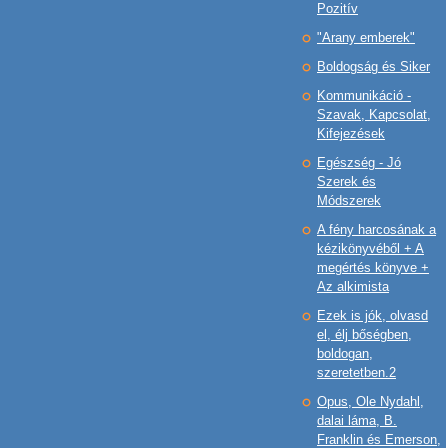
Pozitív
"Arany emberek"
Boldogság és Siker
Kommunikáció -
Szavak, Kapcsolat,
Kifejezések
Egészség - Jó
Szerek és
Módszerek
A fény harcosának a
kézikönyvéből + A
megértés könyve +
Az alkimista
Ezek is jók, olvasd
el, élj bőségben,
boldogan,
szeretetben.2
Opus, Ole Nydahl,
dalai láma, B.
Franklin és Emerson,