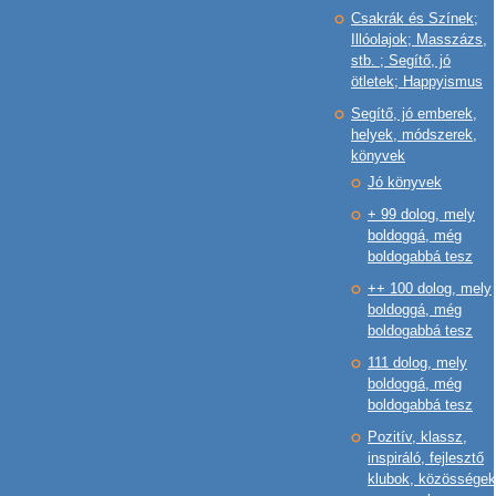
Csakrák és Színek;
Illóolajok; Masszázs,
stb. ; Segítő, jó
ötletek; Happyismus
Segítő, jó emberek,
helyek, módszerek,
könyvek
Jó könyvek
+ 99 dolog, mely
boldoggá, még
boldogabbá tesz
++ 100 dolog, mely
boldoggá, még
boldogabbá tesz
111 dolog, mely
boldoggá, még
boldogabbá tesz
Pozitív, klassz,
inspiráló, fejlesztő
klubok, közösségek