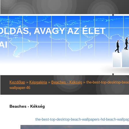
LDÁS, AVAGY AZ ÉLET
AI
Kezdőlap
»
Képgaléria
»
Beaches - Kékség
»
the-best-top-desktop-bea
wallpaper-46
Beaches - Kékség
the-best-top-desktop-beach-wallpapers-hd-beach-wallpa