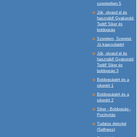
szeretetben.5
Jók, olvasd el és
használd! Gyakorold,
Tedd! Siker és
boldogság
Szerelem, Szeretet,
Jó kapcsolatért
Jók, olvasd el és
használd! Gyakorold,
Tedd! Siker és
boldogság 3
Boldogságért és a
sikerért 1
Boldogságért és a
sikerért 2
Siker - Boldogság -
Pozitivitás
Tudatos életvitel
(Selfness)