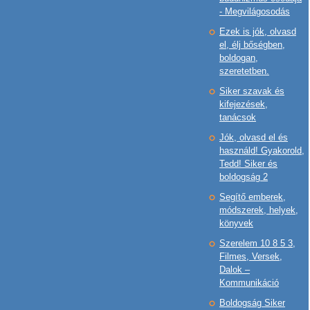
- Megvilágosodás
Ezek is jók, olvasd
el, élj bőségben,
boldogan,
szeretetben.
Siker szavak és
kifejezések,
tanácsok
Jók, olvasd el és
használd! Gyakorold,
Tedd! Siker és
boldogság 2
Segítő emberek,
módszerek, helyek,
könyvek
Szerelem 10 8 5 3,
Filmes, Versek,
Dalok –
Kommunikáció
Boldogság Siker