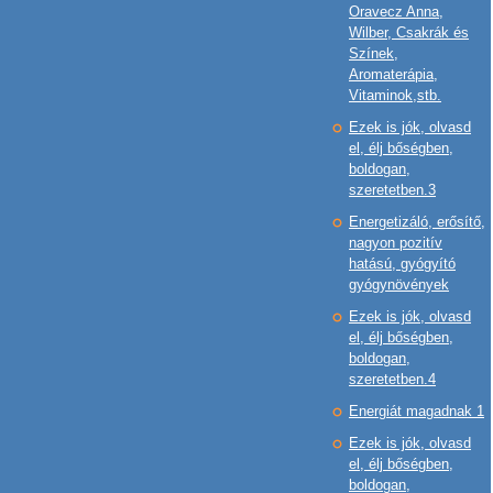
Oravecz Anna,
Wilber, Csakrák és
Színek,
Aromaterápia,
Vitaminok,stb.
Ezek is jók, olvasd
el, élj bőségben,
boldogan,
szeretetben.3
Energetizáló, erősítő,
nagyon pozitív
hatású, gyógyító
gyógynövények
Ezek is jók, olvasd
el, élj bőségben,
boldogan,
szeretetben.4
Energiát magadnak 1
Ezek is jók, olvasd
el, élj bőségben,
boldogan,