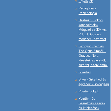
Egyéb jók
Pedagógia -
Pszichológia
Destruktív rokoni
kapcsolataink,
Mérgező szülők vs.
P. E. T. Gordon
módszer - Szeretet
Gyönyörű zöld és
The Opus filmből +
Oravecz Nóra
idézetek az életről,
sikerről, szerelemről
Sikerhez
Siker - Sikerkód és
egyebek - Boldogság
Pozitív dolgok
Pozitív - és
Szerelmes szavak
és kifejezések