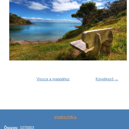
Vissza a mappához
Következő →
statisztika
Összes:
1070003