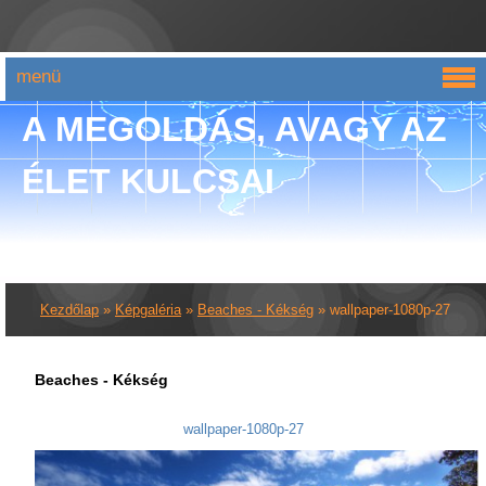
menü
A MEGOLDÁS, AVAGY AZ
ÉLET KULCSAI
Kezdőlap
»
Képgaléria
»
Beaches - Kékség
»
wallpaper-1080p-27
Beaches - Kékség
wallpaper-1080p-27