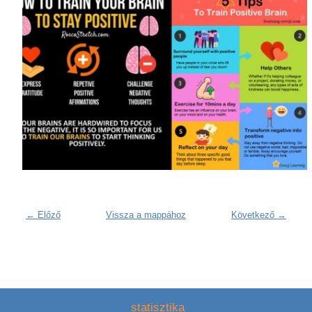
← Előző
Vissza a mappához
Következő →
statisztika