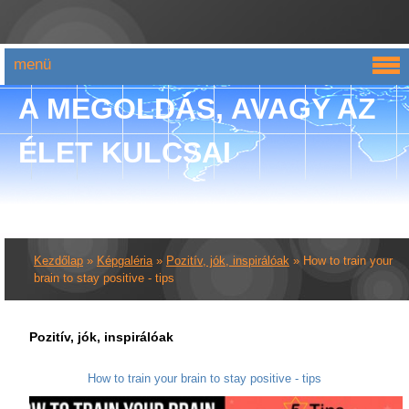
menü
A MEGOLDÁS, AVAGY AZ
ÉLET KULCSAI
Kezdőlap
»
Képgaléria
»
Pozitív, jók, inspirálóak
»
How to train your
brain to stay positive - tips
Pozitív, jók, inspirálóak
How to train your brain to stay positive - tips