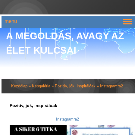
menü
A MEGOLDÁS, AVAGY AZ
ÉLET KULCSAI
Kezdőlap
»
Képgaléria
»
Pozitív, jók, inspirálóak
»
Instagramra2
Pozitív, jók, inspirálóak
Instagramra2